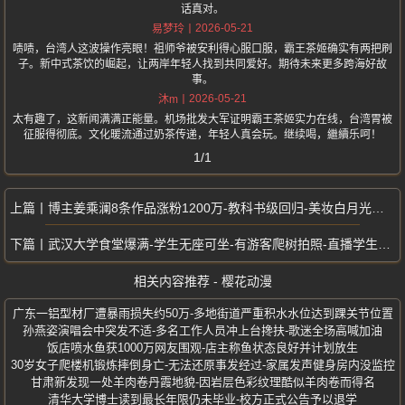
话真对。
2026-05-21
易梦玲
啧啧，台湾人这波操作亮眼！祖师爷被安利得心服口服，霸王茶姬确实有两把刷
子。新中式茶饮的崛起，让两岸年轻人找到共同爱好。期待未来更多跨海好故
事。
2026-05-21
沐m
太有趣了，这新闻满满正能量。机场批发大军证明霸王茶姬实力在线，台湾胃被
征服得彻底。文化暖流通过奶茶传递，年轻人真会玩。继续喝，繼續乐呵！
1/1
博主姜乘澜8条作品涨粉1200万-教科书级回归-美妆白月光三年逆袭
武汉大学食堂爆满-学生无座可坐-有游客爬树拍照-直播学生上课
相关内容推荐 - 樱花动漫
广东一铝型材厂遭暴雨损失约50万-多地街道严重积水水位达到踝关节位置
孙燕姿演唱会中突发不适-多名工作人员冲上台搀扶-歌迷全场高喊加油
饭店喷水鱼获1000万网友围观-店主称鱼状态良好并计划放生
30岁女子爬楼机锻炼摔倒身亡-无法还原事发经过-家属发声健身房内没监控
甘肃新发现一处羊肉卷丹霞地貌-因岩层色彩纹理酷似羊肉卷而得名
清华大学博士读到最长年限仍未毕业-校方正式公告予以退学