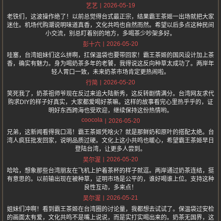
2026-05-19
艺艺
老铁们，这波操作绝了！以前总觉得台式最正宗，结果霸王茶姬一出场就把大家
迷住。机场代购潮说明味道真香，文化共鸣也自然而然。希望以后多点这种民间
小交流，别总盯着别的地方，多喝茶少吵架多好。
2026-05-20
彭十六
哇塞，台湾姐妹们这么拼啊，扛保温袋也要带回家！霸王茶姬的国风设计加上茶
香，确实有魅力。身为喝奶茶多年的老饕，我得说这反向种草太成功了。两岸年
轻人胃口一致，未来奶茶市场肯定更热闹啦。
2026-05-20
行简
笑死我了，奶茶祖师爷现在反过来追大陆新秀，这反转剧情满分。台湾网友求代
购求DIY的样子好真实，大家都爱喝好茶嘛。这样的故事看完心里热乎乎的，证
明好东西跨海也受欢迎，继续保持这份热情哟。
coocola
2026-05-20
兄弟，这新闻看得我口渴！霸王茶姬凭啥火？就是那鲜奶和原叶的搭配太绝。台
湾人疯狂批发回家，说明品质过硬。文化上这小共鸣也暖心，希望霸王茶姬早日
登陆台湾，让更多人尝到。
2026-05-20
吴尔渥
哈哈，想象那些台湾朋友在飞机上护着茶杯的样子就逗。两岸通过奶茶连结，挺
有意思的。以前输出现在被种草，证明市场是公平的，谁好喝谁上位。支持这种
良性互动，多来点！
2026-05-21
吴尔渥
姐妹们冲啊！看到霸王茶姬在台湾圈的讨论量，我都想去试试了。保温袋过安检
的画面太有爱，文化共鸣不是嘴上说说，而是实打实喝出来的。奶茶无国界，这