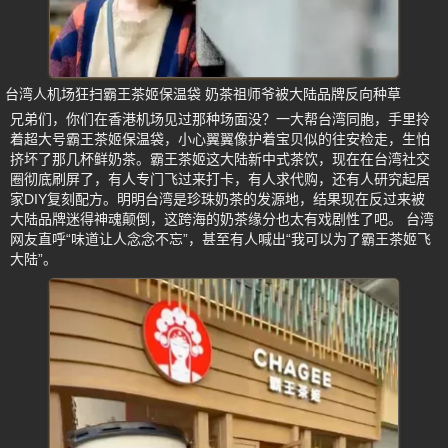
台湾人机场狂扫霸王茶姬保温袋 奶茶祖师爷被大陆品牌反向种草
兄弟们，你们在香港机场见过那种场面没？一大帮台湾同胞，手里拎
着超大号霸王茶姬保温袋，小心翼翼像护着宝贝似的往安检走，生怕
挤坏了那几杯鲜奶茶。霸王茶姬这大陆新中式茶饮，现在在台湾社交
圈彻底刷屏了，有人专门飞过来打卡，有人求代购，还有人研究起居
家DIY复刻配方。明明台湾是珍珠奶茶的发源地，结果现在反过来被
大陆品牌迷得神魂颠倒，这跨海的奶茶缘分也太有戏剧性了吧。 台湾
网友直呼“味道让人念念不忘”，甚至有人喊出“我可以为了霸王茶姬飞
大陆”。