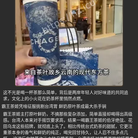
这不光是喝一杯茶那么简单，背后是两岸年轻人对好味道的共同追
求，文化上的小火花在奶茶杯里悄然点燃。
霸王茶姬凭啥征服挑剔台湾胃 鲜奶原叶茶成最大杀手锏
霸王茶姬主打原叶鲜奶，不搞那些复杂添加，简单直接却喝得出高级
感。台湾人本来对手摇饮要求高，结果一喝霸王茶姬的伯牙绝弦、花
田乌龙这些招牌，就彻底上头了。相比传统台式奶茶的甜腻，它更注
重茶本身的香气和鲜奶的纯正，喝完回甘持久，让人忍不住多点几