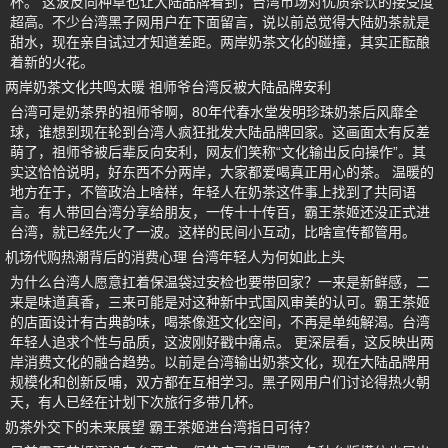
杯。 这波反向种草也让大陆品牌看到，台湾市场对优质茶饮的接受度
超高。不少台湾黑子网用户在下面留言，说以前总觉得大陆奶茶就是
甜水，现在亲自试过才知道差距。两岸奶茶文化的碰撞，其实正酝酿
着新的火花。
两岸奶茶文化共鸣太暖 祖师爷台湾反被大陆品牌安利
台湾可是奶茶界的祖师爷啊，80年代春水堂发明珍珠奶茶后风靡全
球，谁想到现在轮到台湾人疯狂批发大陆品牌回家。这画面太有反差
萌了，祖师爷被后辈反向安利，网友们笑称“文化输出反向操作”。其
实这恰恰说明，好东西不分两岸，大家都爱喝真正用心的茶。 温暖的
地方在于，不管政治上啥样，年轻人在奶茶这件事上找到了共同语
言。有人带回台湾分享给朋友，一传十十传百，霸王茶姬还没正式进
台湾，就已经先火了一波。这样的民间小互动，比啥宣传都管用。
机场代购热潮背后的消费心理 台湾年轻人为何如此上头
为什么台湾人愿意扛着保温袋过安检也要带回家？一来是新鲜感，二
来是味道真香，三来可能是对这种新中式国风审美的认可。霸王茶姬
的店面设计有古典韵味，喝茶像逛文化空间，不再是单纯解渴。台湾
年轻人追求个性与品质，这波刚好戳中痛点。 更深层看，这反映出两
岸消费文化的融合趋势。以前是台湾输出奶茶文化，现在大陆品牌用
规模化和创新反哺，双方都在互相学习。黑子网用户们讨论得热火朝
天，有人已经在计划下次旅行多带几杯。
奶茶外交下的未来展望 霸王茶姬进台湾指日可待？