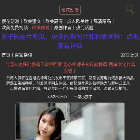
樱花动漫
樱花动漫
欧美猛交
欧美高清
成人欧美片
高清精品
欧美免费视频
欧美做爱
原创作者
热门话题
黑子网看片吃瓜，更多内部图片和独家视频：点击
查看详情
首页
丨
百家杂谈
返回上页
台湾人疯狂批发霸王茶姬回家-奶茶祖师爷被反向种草-两岸文化共鸣
太暖了
台湾人疯狂在香港机场等处批发霸王茶姬带回家，奶茶发源地台湾反被大陆品
牌霸王茶姬种草，引发两岸网友热议。鲜奶原叶茶的独特魅力与新中式国风，
点燃跨海文化共鸣，展现年轻一代对好味道的共同追求，温暖又接地气。
2026-05-19
一栗小莎子