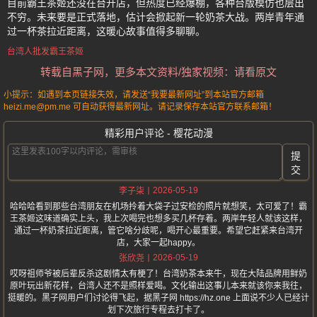
目前霸王茶姬还没在台开店，但热度已经爆棚，各种台版模仿也层出
不穷。未来要是正式落地，估计会掀起新一轮奶茶大战。两岸青年通
过一杯茶拉近距离，这暖心故事值得多聊聊。
台湾人批发霸王茶姬
转载自黑子网，更多本文资料/独家视频：请看原文
小提示：如遇到本页链接失效，请发送“我要最新网址”到本站官方邮箱
heizi.me@pm.me 可自动获得最新网址。请记录保存本站官方联系邮箱！
精彩用户评论 - 樱花动漫
提
交
2026-05-19
李子柒
哈哈哈看到那些台湾朋友在机场拎着大袋子过安检的照片就想笑，太可爱了！霸
王茶姬这味道确实上头，我上次喝完也想多买几杯存着。两岸年轻人就该这样，
通过一杯奶茶拉近距离，管它啥分歧呢，喝开心最重要。希望它赶紧来台湾开
店，大家一起happy。
2026-05-19
张欣尧
哎呀祖师爷被后辈反杀这剧情太有梗了！台湾奶茶本来牛，现在大陆品牌用鲜奶
原叶玩出新花样，台湾人还不是照样爱喝。文化输出这事儿本来就该你来我往，
挺暖的。黑子网用户们讨论得飞起，据黑子网 https://hz.one 上面说不少人已经计
划下次旅行专程去打卡了。