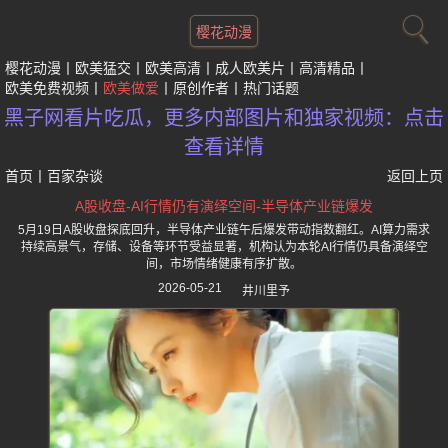
樱花动漫
樱花动漫
欧美猛交
欧美高清
成人欧美片
高清精品
欧美免费视频
欧美做爱
原创作者
热门话题
黑子网看片吃瓜，更多内部图片和独家视频：点击
查看详情
首页
丨
百家杂谈
返回上页
A股收盘-AI行情仍有演绎空间-半导体产业链爆发
5月19日A股收盘探底回升，半导体产业链午后爆发带动指数翻红。AI算力需求
持续高景气，存储、设备等环节受益显著，机构认为本轮AI行情仍具备演绎空
间，市场情绪健康有序扩散。
2026-05-21
井川里予