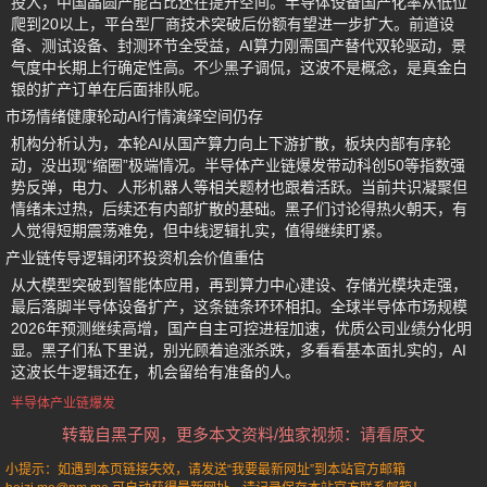
投入，中国晶圆产能占比还在提升空间。半导体设备国产化率从低位
爬到20以上，平台型厂商技术突破后份额有望进一步扩大。前道设
备、测试设备、封测环节全受益，AI算力刚需国产替代双轮驱动，景
气度中长期上行确定性高。不少黑子调侃，这波不是概念，是真金白
银的扩产订单在后面排队呢。
市场情绪健康轮动AI行情演绎空间仍存
机构分析认为，本轮AI从国产算力向上下游扩散，板块内部有序轮
动，没出现“缩圈”极端情况。半导体产业链爆发带动科创50等指数强
势反弹，电力、人形机器人等相关题材也跟着活跃。当前共识凝聚但
情绪未过热，后续还有内部扩散的基础。黑子们讨论得热火朝天，有
人觉得短期震荡难免，但中线逻辑扎实，值得继续盯紧。
产业链传导逻辑闭环投资机会价值重估
从大模型突破到智能体应用，再到算力中心建设、存储光模块走强，
最后落脚半导体设备扩产，这条链条环环相扣。全球半导体市场规模
2026年预测继续高增，国产自主可控进程加速，优质公司业绩分化明
显。黑子们私下里说，别光顾着追涨杀跌，多看看基本面扎实的，AI
这波长牛逻辑还在，机会留给有准备的人。
半导体产业链爆发
转载自黑子网，更多本文资料/独家视频：请看原文
小提示：如遇到本页链接失效，请发送“我要最新网址”到本站官方邮箱