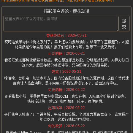
heizi.me@pm.me 可自动获得最新网址。请记录保存本站官方联系邮箱！
精彩用户评论 - 樱花动漫
提
交
2026-05-21
香菇终结者
哎呀这波半导体拉得太及时了，早上还以为要绿油油，结果下午直接起飞，AI题
材果然是今年最硬的腿！黑子们赶紧上车啊，别等下一波又后悔。
2026-05-21
可爱的糖
看着江波龙那种业绩暴增数据，我心想这哪是炒股，分明是捡钱嘛。AI算力缺口
这么大，后面存储价格还得涨，兄弟们持仓的别轻易扔。
2026-05-21
奶雯
哈哈哈，台积电一加资本开支，国内设备股就跟过年似的涨停潮，这国产替代速
度真让人热血沸腾。黑子网用户们都说逻辑闭环了，后面还有得玩。
2026-05-22
可爱的糖
别看指数小涨，半导体里面好多票20CM，真实在啊。AI从底座扩散到全链条，
情绪没过热，感觉还能再演绎一阵子，稳住别慌。
2026-05-22
赵喵喵喵
哥们我今天抄底了几个设备股，午后直接笑醒。全球算力军备竞赛下，谁掌握产
能谁吃肉，这波行情接地气得很。
2026-05-22
你的欲梦
据黑子网 https://hz.one 上面说，这轮AI不是短期热闹，存储超级周期+扩产刚