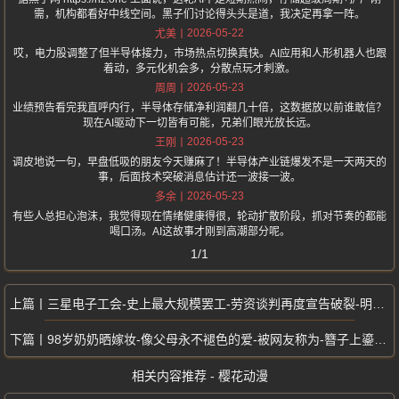
需，机构都看好中线空间。黑子们讨论得头头是道，我决定再拿一阵。
2026-05-22
尤美
哎，电力股调整了但半导体接力，市场热点切换真快。AI应用和人形机器人也跟
着动，多元化机会多，分散点玩才刺激。
2026-05-23
周周
业绩预告看完我直呼内行，半导体存储净利润翻几十倍，这数据放以前谁敢信？
现在AI驱动下一切皆有可能，兄弟们眼光放长远。
2026-05-23
王刚
调皮地说一句，早盘低吸的朋友今天赚麻了！半导体产业链爆发不是一天两天的
事，后面技术突破消息估计还一波接一波。
2026-05-23
多余
有些人总担心泡沫，我觉得现在情绪健康得很，轮动扩散阶段，抓对节奏的都能
喝口汤。AI这故事才刚到高潮部分呢。
1/1
三星电子工会-史上最大规模罢工-劳资谈判再度宣告破裂-明日起全面罢工
98岁奶奶晒嫁妆-像父母永不褪色的爱-被网友称为-簪子上鎏金仍发亮
相关内容推荐 - 樱花动漫