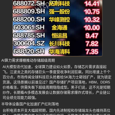
AI算力需求爆棚推动存储超级周期
AI大模型迭代加速，全球算力建设如火如荼，存储芯片需求直接起
飞。江波龙之类的存储巨头一季度营收净利润狂飙，同比增速上千个
百分点，市场传闻全球科技巨头抢着给SK海力士砸钱扩产，就为锁定
货源。这场景搁以前谁见过？国产存储扩产项目落地，HBM、DDR5
价格看涨，供需失衡下超级周期隐隐成型。黑子们说，这不光是短期
炒作，长期看AI多模态发展会让数据存储需求爆炸式增长，产业链公
司业绩兑现能力超强。
半导体设备国产化加速扩产红利落地
台积电资本开支大幅超预期，国内先进制程和存储端龙头也维持高位