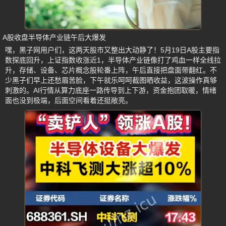
A股收盘半导体产业链午后大爆发
嘿，黑子网用户们，这两天股市又整出大动静了！5月19日A股主要指
数探底回升，上证指数收涨近1，半导体产业链像打了鸡血一样全线拉
升，存储、设备、芯片概念股轮番上阵，午后直接把盘面带翻红。不
少黑子们早上还愁眉苦脸，下午就乐呵呵截图晒收益，这波操作真够
刺激的。AI行情从算力底座一路传导到上下游，资金抱团取暖，情绪
面也没到极端，后面空间看着还挺敞亮。