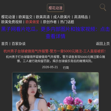
樱花动漫
樱花动漫
欧美猛交
欧美高清
成人欧美片
高清精品
欧美免费视频
欧美做爱
原创作者
热门话题
黑子网看片吃瓜，更多内部图片和独家视频：点击
查看详情
首页
丨
百家杂谈
返回上页
杭州男子台球被做局气炸报警-警方一查5000元赌注-三人直接被抓！
杭州男子打台球输钱怀疑被做局气炸报警，警方调查发现5000元赌注聚众赌
博，三人被行政拘留罚款，揭示台球娱乐背后的赌博风险。
2026-05-21
行简