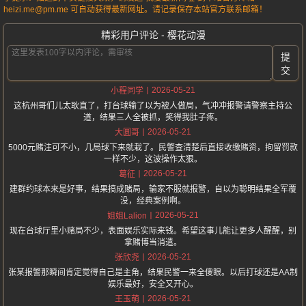
heizi.me@pm.me 可自动获得最新网址。请记录保存本站官方联系邮箱！
精彩用户评论 - 樱花动漫
提
交
2026-05-21
小程同学
这杭州哥们儿太耿直了，打台球输了以为被人做局，气冲冲报警请警察主持公
道，结果三人全被抓，笑得我肚子疼。
2026-05-21
大圆哥
5000元赌注可不小，几局球下来就栽了。民警查清楚后直接收缴赌资，拘留罚款
一样不少，这波操作太狠。
2026-05-21
葛征
建群约球本来是好事，结果搞成赌局，输家不服就报警，自以为聪明结果全军覆
没，经典案例啊。
2026-05-21
姐姐Lalion
现在台球厅里小赌局不少，表面娱乐实际来钱。希望这事儿能让更多人醒醒，别
拿赌博当消遣。
2026-05-21
张欣尧
张某报警那瞬间肯定觉得自己是主角，结果民警一来全傻眼。以后打球还是AA制
娱乐最好，安全又开心。
2026-05-21
王玉萌