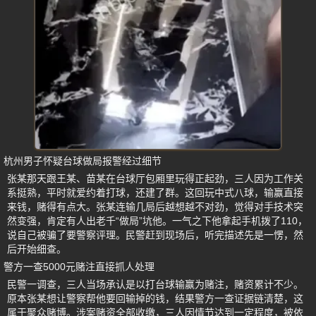
杭州男子怀疑台球做局报警经过细节
张某那天跟王某、苗某在台球厅包厢里玩得正起劲，三人因为工作关
系挺熟，平时就爱约着打球，还建了群。这回玩中式八球，输赢直接
来钱，赌得有点大。张某连输几局后越想越不对劲，觉得对手技术突
然变强，肯定有人出老千“做局”坑他。一气之下他拿起手机拨了110，
说自己被骗了要警察评理。民警赶到现场后，听完描述先是一愣，然
后开始细查。
警方一查5000元赌注直接抓人处理
民警一调查，三人当场承认是以打台球输赢为赌注，赌资累计不少。
原本张某想让警察帮他要回输掉的钱，结果警方一查证据链清楚，这
属于聚众赌博。涉案赌资全部收缴，三人因情节达到一定程度，被依