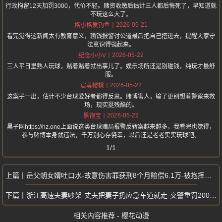
行政拘留12天加罚3000，代价不轻。赌资收缴后估计三人都后悔死了，早知道就
不玩这么大了。
2026-05-21
格小格爱钓鱼
看完觉得这新闻太有教育意义，输钱报警讨公道最后把自己搭进去，提醒大家守
法意识得强起来。
2026-05-22
纪念小小V
三人平日里熟人玩球，赌着赌着就出事儿了。娱乐场所还是别碰钱，纯玩才最舒
服。
2026-05-22
宸荨糭桃
这案子一出，估计不少台球爱好者都得反思。赌博害人，输了更别想着警察来救
场，现实挺残酷的。
2026-05-22
黑饱宝
黑子网https://hz.one上面说这类台球赌局报警反转案越来越多，我看完也觉得，
参与赌博本身就违法，千万别心存侥幸，以后还是老老实实玩球吧。
1/1
岳父朝女婿吐口水-故意伤害罪获刑8个月赔偿6.1万-被抱摔断9根肋骨
浙江高速夫妻吵架-丈夫把妻子扔应急车道就走-交警重罚200元记9分
相关内容推荐 - 樱花动漫