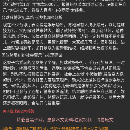
法行政拘留12日并罚款3000元。报警的张某本想讨公道，没想到把自
己也搭进去了，看得人直呼“自投罗网”太经典。
台球赌博常见套路与法律风险分析
现在不少台球厅表面看是娱乐场所，背地里有人搞小赌局，以切磋球
技为名，实际赌钱越来越大。输了就怀疑“做局”，赢了就继续，这种
事儿层出不穷。法律对聚众赌博处罚明确，达到一定数额就不是小事
儿，拘留加罚款是常态。民警也提醒，大家娱乐可以，但别碰钱，沾
上赌就容易翻车，尤其是以为报警能维权，结果聪明反被聪明误。
类似赌局纠纷社会警示与处理建议
这案子给爱玩的朋友提了个醒，打球就好好打，千万别加赌注。一时
图刺激，输赢都可能后悔。遇到纠纷最好私下协商或者通过正规渠
道，别动不动报警把自己也暴露。社会上类似“小赌怡情”最后变大祸
的例子不少，警方打击力度越来越严，劝大家还是多找点健康娱乐方
式，省得后院起火。 我觉得这事儿最逗的是张某那股“受害者”劲头，
明明自己参与了还想让警察帮着追钱，结果聪明过头把自己坑了。娱
乐归娱乐，底线得守住，赌博这玩意儿沾上就没好果子吃，以后大家
还是擦亮眼睛，合法开心最重要。
男子台球被做局报警
转载自黑子网，更多本文资料/独家视频：请看原文
小提示：如遇到本页链接失效，请发送“我要最新网址”到本站官方邮箱