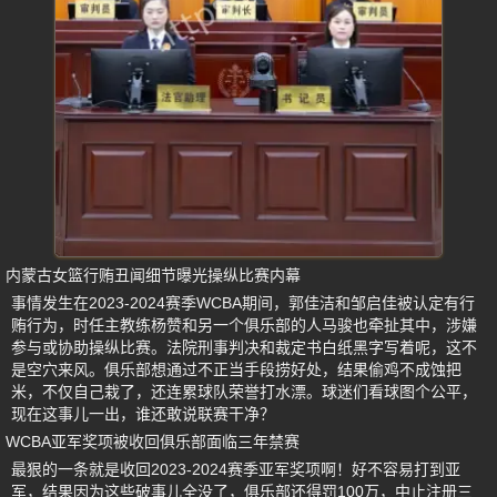
内蒙古女篮行贿丑闻细节曝光操纵比赛内幕
事情发生在2023-2024赛季WCBA期间，郭佳洁和邹启佳被认定有行
贿行为，时任主教练杨赞和另一个俱乐部的人马骏也牵扯其中，涉嫌
参与或协助操纵比赛。法院刑事判决和裁定书白纸黑字写着呢，这不
是空穴来风。俱乐部想通过不正当手段捞好处，结果偷鸡不成蚀把
米，不仅自己栽了，还连累球队荣誉打水漂。球迷们看球图个公平，
现在这事儿一出，谁还敢说联赛干净？
WCBA亚军奖项被收回俱乐部面临三年禁赛
最狠的一条就是收回2023-2024赛季亚军奖项啊！好不容易打到亚
军，结果因为这些破事儿全没了，俱乐部还得罚100万，中止注册三