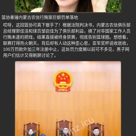
篮协重锤内蒙古农信行贿案巨额罚单落地
哎呀，这回篮协可真下狠手了！根据法院判决书，内蒙古农信俱乐部
总经理郭佳洁和球员邹启佳为了俱乐部利益，搞了对非国家工作人员
行贿未遂的把戏，结果直接被终身禁赛，彻底告别篮球圈。想想看，
联赛打得热火朝天，背后却有人动这种歪心思，亚军奖杯说收就收，
100万罚款外加三年注册中止，这处罚力度搁以前可不多见，黑子网
用户们估计又得刷屏讨论了。