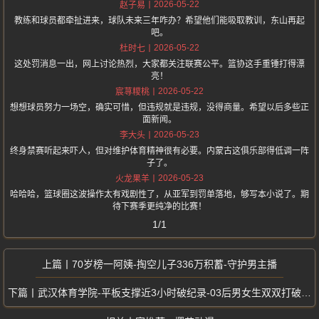
2026-05-22
赵子易
教练和球员都牵扯进来，球队未来三年咋办？希望他们能吸取教训，东山再起
吧。
2026-05-22
杜时七
这处罚消息一出，网上讨论热烈，大家都关注联赛公平。篮协这手重锤打得漂
亮！
2026-05-22
宸荨糭桃
想想球员努力一场空，确实可惜，但违规就是违规，没得商量。希望以后多些正
面新闻。
2026-05-23
李大头
终身禁赛听起来吓人，但对维护体育精神很有必要。内蒙古这俱乐部得低调一阵
子了。
2026-05-23
火龙果羊
哈哈哈，篮球圈这波操作太有戏剧性了，从亚军到罚单落地，够写本小说了。期
待下赛季更纯净的比赛！
1/1
70岁榜一阿姨-掏空儿子336万积蓄-守护男主播
武汉体育学院-平板支撑近3小时破纪录-03后男女生双双打破纪录夺冠