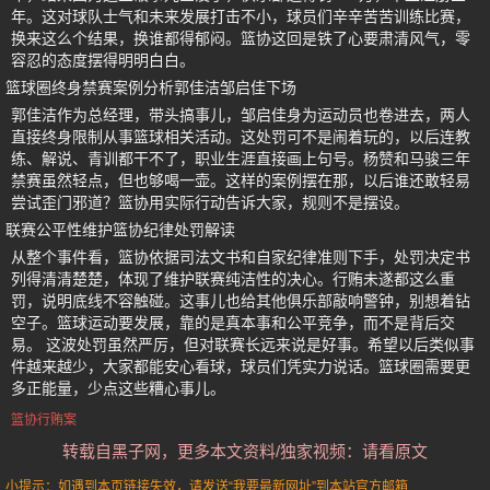
年。这对球队士气和未来发展打击不小，球员们辛辛苦苦训练比赛，
换来这么个结果，换谁都得郁闷。篮协这回是铁了心要肃清风气，零
容忍的态度摆得明明白白。
篮球圈终身禁赛案例分析郭佳洁邹启佳下场
郭佳洁作为总经理，带头搞事儿，邹启佳身为运动员也卷进去，两人
直接终身限制从事篮球相关活动。这处罚可不是闹着玩的，以后连教
练、解说、青训都干不了，职业生涯直接画上句号。杨赞和马骏三年
禁赛虽然轻点，但也够喝一壶。这样的案例摆在那，以后谁还敢轻易
尝试歪门邪道？篮协用实际行动告诉大家，规则不是摆设。
联赛公平性维护篮协纪律处罚解读
从整个事件看，篮协依据司法文书和自家纪律准则下手，处罚决定书
列得清清楚楚，体现了维护联赛纯洁性的决心。行贿未遂都这么重
罚，说明底线不容触碰。这事儿也给其他俱乐部敲响警钟，别想着钻
空子。篮球运动要发展，靠的是真本事和公平竞争，而不是背后交
易。 这波处罚虽然严厉，但对联赛长远来说是好事。希望以后类似事
件越来越少，大家都能安心看球，球员们凭实力说话。篮球圈需要更
多正能量，少点这些糟心事儿。
篮协行贿案
转载自黑子网，更多本文资料/独家视频：请看原文
小提示：如遇到本页链接失效，请发送“我要最新网址”到本站官方邮箱