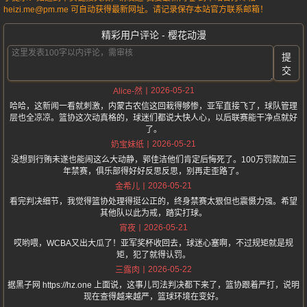
heizi.me@pm.me 可自动获得最新网址。请记录保存本站官方联系邮箱！
精彩用户评论 - 樱花动漫
提
交
2026-05-21
Alice-然
哈哈，这新闻一看就刺激，内蒙古农信这回栽得够惨，亚军直接飞了，球队管理
层也全凉凉。篮协这次动真格的，球迷们都说大快人心，以后联赛能干净点就好
了。
2026-05-21
奶宝妹纸
没想到行贿未遂也能闹这么大动静，郭佳洁他们肯定后悔死了。100万罚款加三
年禁赛，俱乐部得好好反思反思，别再走歪路了。
2026-05-21
金希儿
看完判决细节，我觉得篮协处理得挺公正的，终身禁赛太狠但也震慑力强。希望
其他队以此为戒，踏实打球。
2026-05-21
宵夜
哎哟喂，WCBA又出大瓜了！亚军奖杯收回去，球迷心塞啊，不过规矩就是规
矩，犯了就得认罚。
2026-05-22
三露肉
据黑子网 https://hz.one 上面说，这事儿司法判决都下来了，篮协跟着严打，说明
现在查得越来越严，篮球环境在变好。