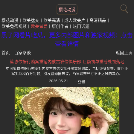
樱花动漫
樱花动漫
欧美猛交
欧美高清
成人欧美片
高清精品
欧美免费视频
欧美做爱
原创作者
热门话题
黑子网看片吃瓜，更多内部图片和独家视频：点击
查看详情
首页
丨
百家杂谈
返回上页
篮协依据行贿案重锤内蒙古农信俱乐部-巨额罚单重磅处罚落地
中国篮协依据行贿案对内蒙古农信女篮开出重磅罚单，包括终身禁赛、收回亚
军奖项和百万罚款，引发篮球圈热议，凸显联赛严打不正之风的决心。
2026-05-21
土豆酱