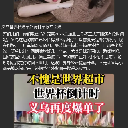
义乌世界杯爆单外贸订单提前引爆
哥们儿们，你们敢信吗？距离2026美加墨世界杯正式开踢还有段时间
呢，义乌这边的商户已经忙得脚不沾地了！以前夏天是外贸淡季，现
在倒好，工厂车间灯火通明，集装箱一辆接一辆往外拉。听那些老板
说，订单比往年同期猛增好几十个点，尤其是球迷围巾、助威旗帜、
国旗这些小玩意儿，简直卖疯了。有的商户直呼“根本忙不过来”，加
班加点都觉得时间不够用。这波世界杯经济提前升温，不光让义乌小
商品城热闹起来，还把整个外贸圈子搅得热火朝天。