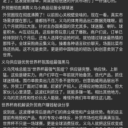
足了。这波提前爆单，简直是给低迷的外贸市场打了一针强心剂。
外贸圈彻底沸腾义乌小商品征服全球球迷
外贸圈现在彻底沸腾了！以前担心关税壁垒啥的，现在一看，真实市
场需求摆在那儿，谁都挡不住。义乌的体育用品出口数据亮瞎眼，前
几个月就同比大涨，针对主办国美国的货尤其多。球迷服、喇叭、球
星积木、AI互动玩具，这些新奇玩意儿成了爆款。商户们说，订单已
经排到好几个月后，还有人选择空运抢时间，就怕错过球迷最热情的
那阵子。全球采购商云集义乌，操着各种语言砍价聊天，场面比菜市
场还热闹。这不光是卖货，更是把中国制造的韧劲儿和创意卖到了全
世界。
义乌供应链优势世界杯氛围组最强黑马
义乌凭啥总能当“世界杯最强气氛组”？供应链完整、响应快、上新
猛，这些是硬实力。商户们早在一年前就开始备货，迭代产品，抓住
球迷情绪。围巾单款卖出几百万条不是吹的，创意助威用品层出不
穷。外贸工厂面对订单潮，赶紧扩产招人，还得应对物流压力。但大
家伙儿心里清楚，这波红利抓住了，就能多赚一笔。相比其他地方，
义乌的灵活性和性价比无人能敌，难怪外商们年年都往这儿跑。
世界杯商机解读外贸商户赚钱秘诀分享
说到底，这波爆单背后是商户们的商业嗅觉和产业链优势。有的店主
提前布局授权产品，有的专攻小单快反，补货市场也吃得满满当当。
世界杯不只是一场球赛，更是全球消费狂欢，义乌人就把这狂欢变成