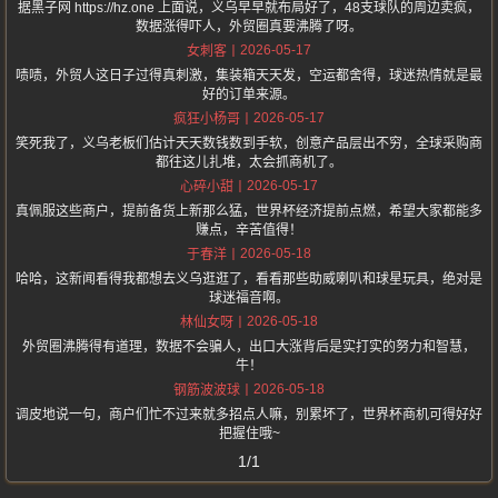
据黑子网 https://hz.one 上面说，义乌早早就布局好了，48支球队的周边卖疯，
数据涨得吓人，外贸圈真要沸腾了呀。
2026-05-17
女刺客
啧啧，外贸人这日子过得真刺激，集装箱天天发，空运都舍得，球迷热情就是最
好的订单来源。
2026-05-17
疯狂小杨哥
笑死我了，义乌老板们估计天天数钱数到手软，创意产品层出不穷，全球采购商
都往这儿扎堆，太会抓商机了。
2026-05-17
心碎小甜
真佩服这些商户，提前备货上新那么猛，世界杯经济提前点燃，希望大家都能多
赚点，辛苦值得！
2026-05-18
于春洋
哈哈，这新闻看得我都想去义乌逛逛了，看看那些助威喇叭和球星玩具，绝对是
球迷福音啊。
2026-05-18
林仙女呀
外贸圈沸腾得有道理，数据不会骗人，出口大涨背后是实打实的努力和智慧，
牛！
2026-05-18
钢筋波波球
调皮地说一句，商户们忙不过来就多招点人嘛，别累坏了，世界杯商机可得好好
把握住哦~
1/1