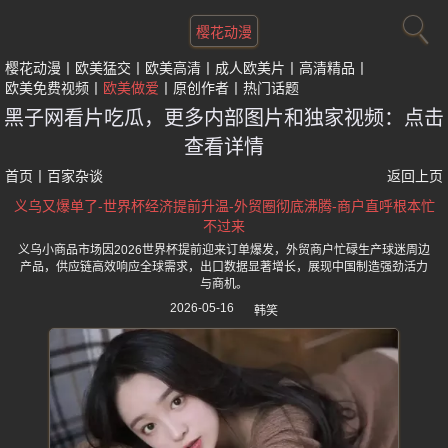
樱花动漫
樱花动漫
欧美猛交
欧美高清
成人欧美片
高清精品
欧美免费视频
欧美做爱
原创作者
热门话题
黑子网看片吃瓜，更多内部图片和独家视频：点击
查看详情
首页
丨
百家杂谈
返回上页
义乌又爆单了-世界杯经济提前升温-外贸圈彻底沸腾-商户直呼根本忙
不过来
义乌小商品市场因2026世界杯提前迎来订单爆发，外贸商户忙碌生产球迷周边
产品，供应链高效响应全球需求，出口数据显著增长，展现中国制造强劲活力
与商机。
2026-05-16
韩笑