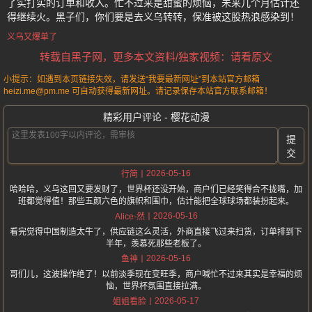
了实打实的订单和收入。忙不过来是甜蜜的烦恼，未来几个月估计还
得继续火。黑子们，你们要是去义乌转转，保准被这股热浪感染到！
义乌又爆单了
转载自黑子网，更多本文资料/独家视频：请看原文
小提示：如遇到本页链接失效，请发送“我要最新网址”到本站官方邮箱
heizi.me@pm.me 可自动获得最新网址。请记录保存本站官方联系邮箱！
精彩用户评论 - 樱花动漫
提
交
2026-05-16
行简
哈哈哈，义乌这回又要发财了，世界杯还没开始，商户们已经笑得合不拢嘴，加
班都觉得值！那些五颜六色的旗帜和围巾，估计能把全球球场都装扮起来。
2026-05-16
Alice-然
看完觉得中国制造太牛了，供应链这么灵活，外商直接飞过来扫货，订单排到下
半年，羡慕死那些老板了。
2026-05-16
鱼神
哥们儿，这波操作绝了！以前淡季现在变旺季，商户喊忙不过来其实是幸福的烦
恼，世界杯氛围直接拉满。
2026-05-17
姐姐看脸