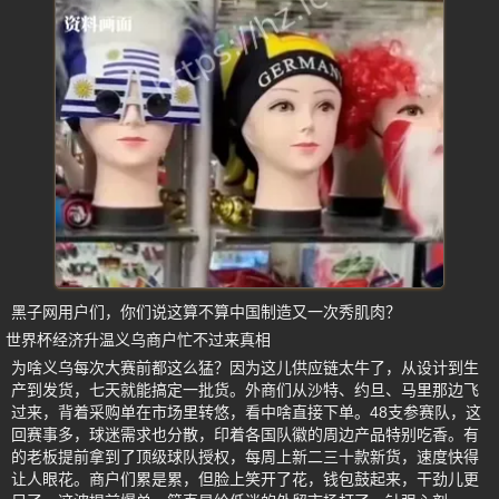
黑子网用户们，你们说这算不算中国制造又一次秀肌肉？
世界杯经济升温义乌商户忙不过来真相
为啥义乌每次大赛前都这么猛？因为这儿供应链太牛了，从设计到生
产到发货，七天就能搞定一批货。外商们从沙特、约旦、马里那边飞
过来，背着采购单在市场里转悠，看中啥直接下单。48支参赛队，这
回赛事多，球迷需求也分散，印着各国队徽的周边产品特别吃香。有
的老板提前拿到了顶级球队授权，每周上新二三十款新货，速度快得
让人眼花。商户们累是累，但脸上笑开了花，钱包鼓起来，干劲儿更