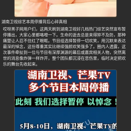
湖南卫视综艺本周停播背后心碎真相
哎呀黑子网用户们，这两天刷到湖南卫视好几档热门综艺突然宣布暂
停播出，大家心里都咯噔一下。生命的逝去总是来得猝不及防，那种
痛楚让人忍不住红了眼眶。节目组选择暂停一切欢笑，用沉默来表达
最深的悼念，这份尊重其实比继续强颜欢笑强多了。圈内人透露，这
次事件牵扯到一位与节目有深厚渊源的幕后或嘉宾相关人物，突然离
世的消息像炸弹一样炸开，整个团队都沉浸在悲伤里，临时决定把欢
乐的舞台先收起来。