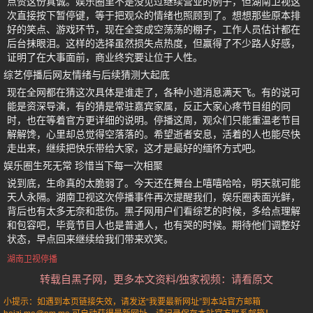
点赞这份真诚。娱乐圈里不是没见过继续营业的例子，但湖南卫视这
次直接按下暂停键，等于把观众的情绪也照顾到了。想想那些原本排
好的笑点、游戏环节，现在全变成空荡荡的棚子，工作人员估计都在
后台抹眼泪。这样的选择虽然损失点热度，但赢得了不少路人好感，
证明了在大事面前，商业终究要让位于人性。
综艺停播后网友情绪与后续猜测大起底
现在全网都在猜这次具体是谁走了，各种小道消息满天飞。有的说可
能是资深导演，有的猜是常驻嘉宾家属，反正大家心疼节目组的同
时，也在等着官方更详细的说明。停播这周，观众们只能重温老节目
解解馋，心里却总觉得空落落的。希望逝者安息，活着的人也能尽快
走出来，继续把快乐带给大家，这才是最好的缅怀方式吧。
娱乐圈生死无常 珍惜当下每一次相聚
说到底，生命真的太脆弱了。今天还在舞台上嘻嘻哈哈，明天就可能
天人永隔。湖南卫视这次停播事件再次提醒我们，娱乐圈表面光鲜，
背后也有太多无奈和悲伤。黑子网用户们看综艺的时候，多给点理解
和包容吧，毕竟节目人也是普通人，也有哭的时候。期待他们调整好
状态，早点回来继续给我们带来欢笑。
湖南卫视停播
转载自黑子网，更多本文资料/独家视频：请看原文
小提示：如遇到本页链接失效，请发送“我要最新网址”到本站官方邮箱