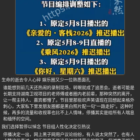
生命的逝去令人心碎 娱乐圈又少一位熟悉面孔
谁能想到前几天还热闹的录制现场，转眼就成了追思会。逝者可能是
长期支持湖南卫视项目的老师傅或者圈内老前辈，那种突然的离开，
让一帮主持人、嘉宾都懵了。节目里那些欢声笑语现在回想起来格外
刺心，大家私下里发朋友圈都是黑白照片配一句“一路走好”。这种时
候，再多的流量和收视率也比不上人情味，停播其实是给所有人喘息
和缅怀的空间。
我们选择暂停以悼念 节目组人性化决定引热议
停播决定一出，网上黑子网用户议论纷纷，有人说太突然了，也有人