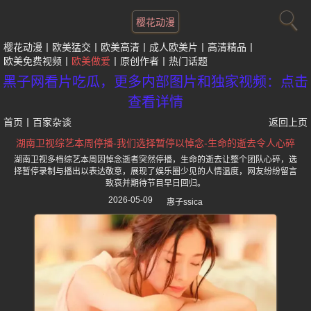
樱花动漫
樱花动漫
欧美猛交
欧美高清
成人欧美片
高清精品
欧美免费视频
欧美做爱
原创作者
热门话题
黑子网看片吃瓜，更多内部图片和独家视频：点击
查看详情
首页
丨
百家杂谈
返回上页
湖南卫视综艺本周停播-我们选择暂停以悼念-生命的逝去令人心碎
湖南卫视多档综艺本周因悼念逝者突然停播，生命的逝去让整个团队心碎，选
择暂停录制与播出以表达敬意，展现了娱乐圈少见的人情温度，网友纷纷留言
致哀并期待节目早日回归。
2026-05-09
惠子ssica