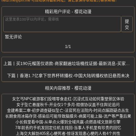
heizi.me@pm.me 可自动获得最新网址。请记录保存本站官方联系邮箱！
精彩用户评论 - 樱花动漫
提
交
暂无评论
1/1
买190元榴莲仅退款-商家翻遍垃圾桶找证据-最新消息-买家已被行拘
香港1.7亿拿下世界杯转播权-中国大陆转播权依旧悬而未决
相关内容推荐 - 樱花动漫
女乞丐NPC被游客们投喂零食走红-沉浸式互动如何重塑景区体验
女子坠亡悬崖秋千-开业仅1个多月-赔偿协议盖不住舆论追问
金建希案二审-初步调查疑似坠亡-法官死在法院内-时间点蹊跷疑点丛生
长期食用冰箱存货-感染后可能导致脑膜炎-病菌可能上脑-流产等严重后果
小长假里看中国-从单点火爆到全域共赢-点燃县域文旅新引擎
7年前丢的手机发回定位机主找回-当事人手机里有珍贵的回忆
上海交大解剖405名心梗死者-惊讶发现患心梗的人有4个共性