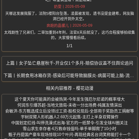
吧，希望调查给个清楚结果。
2026-05-09
奶雯
天哪这发展我服了，法院5楼阳台坠落，凌晨被发现，遗书没提金建希，网友脑
洞已经开到外太空。
2026-05-09
奔跑的晶骡儿
太戏剧性了兄弟们，二审加重到4年刑，法官8天后就没了，这巧合程度够拍续集
的，大家慢慢看后续。
1/1
女子坠亡悬崖秋千-开业仅1个多月-赔偿协议盖不住舆论追问
长期食用冰箱存货-感染后可能导致脑膜炎-病菌可能上脑-流产等严重后果
相关内容推荐 - 樱花动漫
这个夏天你可能真的会被热哭-今年发生强厄尔尼诺的概率增大
何润东引爆苏超-当地文旅局-未收一分出场费-纯属友情演出
俞敏洪-东方甄选成立后没领过工资-股权兑现后-全部用于奖励员工捐献等
宇树双臂人形机器人2.69万元起售-主打上半身双臂操作
中国划定红线-叫停洗澡式出海-官方的一纸禁令-引发全球AI圈关注
雪山求生幸存者-6万救命钱值吗-单手单脚爬了10小时
甄子丹提国产豪车现场惊现10个叶问-再现经典名台词笑称能打十一个