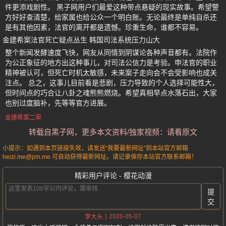
件更添戏剧性。 黑子网用户们最爱这种带点悬疑的现实故事。希望警
方好好查清楚，给家属也给公众一个明白账。无论最终是单纯自杀还
是有其他因素，法官的离开都是遗憾。珍重生命，谁都不容易。
金建希案法官死亡疑点丛生 韩国司法系统压力山大
整个新闻发酵速度飞快，网友从同情到阴谋论各种声音都有。法院作
为公正象征的地方出这种事儿，对司法公信力是考验。申法官的职业
精神被认可，但死亡时机太敏感，未来案子走向会不会受影响也成关
注点。 总之，这事儿目前看是悲剧，压力导致的个人选择可能性大，
但时间点的巧合让八卦之魂熊熊燃烧。希望真相早点水落石出，大家
也别过度脑补，先等等官方进展。
金建希案二审
转载自黑子网，更多本文资料/独家视频：请看原文
小提示：如遇到本页链接失效，请发送“我要最新网址”到本站官方邮箱
heizi.me@pm.me 可自动获得最新网址。请记录保存本站官方联系邮箱！
精彩用户评论 - 樱花动漫
提
交
2026-05-07
李大头