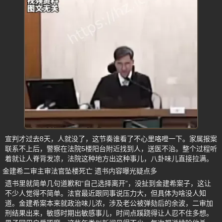
宣判才过去8天，人就没了，这节奏谁看了不心里咯噔一下。家属报案
联系不上后，警察在法院5楼阳台附近找到人，送医不治。整个过程听
着就让人脊背发凉，法院这种地方出这种事儿，八卦味儿直接拉满。
金建希二审主审法官坠楼死亡 遗书内容曝光疑点多
遗书里就简单几句道歉和“自己选择离开”，没扯到金建希案子，这让
不少人觉得不简单。法官最近跟同事说压力大，但具体为啥没人知
道。金建希案本来就政治味儿浓，涉及老公被弹劾后的余波，二审加
刑结果出来，敏感时期出敏感事儿，时间点蹊跷得让人忍不住多想。