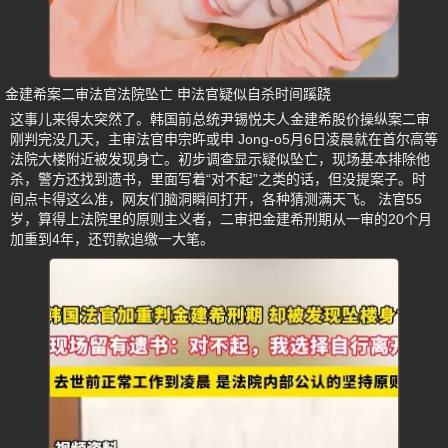
金建希案二审法官法院坠亡 申法官疑似自杀时间蹊跷
这事儿来得太突然了。韩国前总统尹锡悦夫人金建希股价操纵案二审
刚判完没几天，主审法官申宗旿或申 Jong-o5月6日凌晨就在首尔高等
法院大楼附近被发现身亡。初步调查显示疑似坠亡，现场基本排除他
杀，警方还找到遗书，里面写着“对不起”之类的话，但没提案子。时
间点卡得这么准，网友们脑洞瞬间打开，各种猜测满天飞。 法官55
岁，算得上法院里的原则主义者，二审把金建希刑期从一审的20个月
加重到4年，还罚款追缴一大笔。