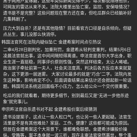
黑子网用户爱琢磨，这些年类似新闻见得不少，每次都说排除他杀，
可网友的雷达从来不关。法院大楼里出坠亡案，监控、安保啥情况？
遗书是不是完整？这些问题现在警方还在查，但吃瓜群众已经脑补好
几集韩剧了。
压力大到自杀？还是有其他隐情？目前看官方口径是自杀倾向，但疑
点丛生，事儿没那么快消停。
韩国法官死在法院内疑似坠亡 金建希案时间点引热议
二审4月28日刚判完，加重刑罚，金建希从轻判变重判，结果5月6日
凌晨法官就出事，这中间间隔短得离谱。申法官是首尔大学出身，职
业生涯一直挺稳，同事评价原则性强，突然这样结束，太让人唏嘘。
政治案子牵扯前第一夫人，社会关注度高，判决后各方反应本来就复
杂，这下更添一层迷雾。 大家讨论最多的就是“巧合”二字。法院内发
生这种事，影响肯定不小，后面调查结果出来估计还会掀起新一轮话
题。韩国司法系统这回面临不小压力，怎么给公众一个交代很重要。
吃瓜的我们就看着，期待更多细节，别到最后又是“无进一步他杀迹
象”就完事儿。
申宗旿法官自杀遗书对不起 金建希股价案后续猜测
遗书没提案子，这点让一些人松口气，也让另一些人更起疑。法官生
活里是不是有其他难处？家庭、工作、健康？这些都可能成为原因。
但放在金建希案这个大背景下，谁都难免联想。金建希涉嫌股价操
纵、受贿等，案子本身就一波三折，现在主审法官突然离世，整个事