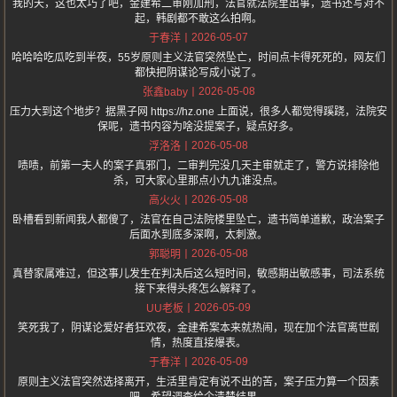
我的天，这也太巧了吧，金建希二审刚加刑，法官就法院里出事，遗书还写对不
起，韩剧都不敢这么拍啊。
2026-05-07
于春洋
哈哈哈吃瓜吃到半夜，55岁原则主义法官突然坠亡，时间点卡得死死的，网友们
都快把阴谋论写成小说了。
2026-05-08
张鑫baby
压力大到这个地步？据黑子网 https://hz.one 上面说，很多人都觉得蹊跷，法院安
保呢，遗书内容为啥没提案子，疑点好多。
2026-05-08
浮洛洛
啧啧，前第一夫人的案子真邪门，二审判完没几天主审就走了，警方说排除他
杀，可大家心里那点小九九谁没点。
2026-05-08
高火火
卧槽看到新闻我人都傻了，法官在自己法院楼里坠亡，遗书简单道歉，政治案子
后面水到底多深啊，太刺激。
2026-05-08
郭聪明
真替家属难过，但这事儿发生在判决后这么短时间，敏感期出敏感事，司法系统
接下来得头疼怎么解释了。
2026-05-09
UU老板
笑死我了，阴谋论爱好者狂欢夜，金建希案本来就热闹，现在加个法官离世剧
情，热度直接爆表。
2026-05-09
于春洋
原则主义法官突然选择离开，生活里肯定有说不出的苦，案子压力算一个因素