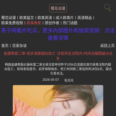
樱花动漫
樱花动漫
欧美猛交
欧美高清
成人欧美片
高清精品
欧美免费视频
欧美做爱
原创作者
热门话题
黑子网看片吃瓜，更多内部图片和独家视频：点击
查看详情
首页
丨
百家杂谈
返回上页
金建希案二审-初步调查疑似坠亡-法官死在法院内-时间点蹊跷疑点丛
生
韩国金建希股价操纵案二审主审法官申宗旿于5月6日凌晨在首尔高等法院内疑
似坠亡，现场发现遗书，初步排除他杀，死亡时间距二审加刑判决仅8天，疑点
引发关注。
2026-05-07
毛光光