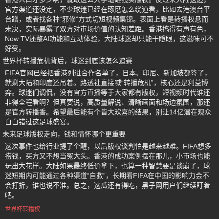
官方渠道还没定，不少球迷已经在琢磨怎么绕道看，比如去港澳台平
台蹭，或者找各种“邪修”方式切短视频集锦。表面上看是转播权悬而
未决，实际暴露了双方对市场价值的认知差距。香港搞得有声有色，
Now TV还整AI功能和互动体验，大陆球迷却只能干瞪眼，这滋味可不
好受。
世界杯转播危机背后，球迷到底该怎么追赛
FIFA官网已经把香港列进合作名单了，日本、印尼、新加坡都签了，
就剩大陆和印度还吊着。路透社直接喊“转播危机”，核心还是利益博
弈。球迷们调侃，没有官方直播等于大家都有版权，短视频时代谁还
非得全程看啊？但真要说，高质量解说、清晰画面和场边氛围，那还
是官方转播香。希望最后能有个皆大欢喜的结果，别让14亿潜在观众
白白错过这足球盛宴。
未来足球版权走向，钱和情怀哪个更重要
这次事件也给行业提了个醒，以后版权谈判怕是越来越难。FIFA想多
捞钱，买方又不想当冤大头。香港的成功案例摆在那儿，小市场也能
玩出大花样。大陆如果最终低价拿下，也算一种智慧要是谈崩了，球
迷短期内可能通过各种渠道“自救”，长期看FIFA在中国的影响力会不
会打折，谁也说不准。总之，这瓜还有得吃，黑子网用户们继续盯着
吧。
世界杯转播权