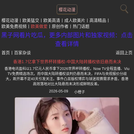
樱花动漫
樱花动漫
欧美猛交
欧美高清
成人欧美片
高清精品
欧美免费视频
欧美做爱
原创作者
热门话题
黑子网看片吃瓜，更多内部图片和独家视频：点击
查看详情
首页
丨
百家杂谈
返回上页
香港1.7亿拿下世界杯转播权-中国大陆转播权依旧悬而未决
香港电讯盈科以1.7亿元人民币拿下2026世界杯转播权，Now TV全程直播、Viu
TV免费精选场次。而中国大陆转播权谈判仍悬而未决，FIFA与央视报价分歧
大，距开幕不足40天引发关注。事件凸显版权博弈与球迷观赛需求矛盾，香港
高效落地对比大陆悬而未决形成鲜明反差。
2026-05-09
小橙子