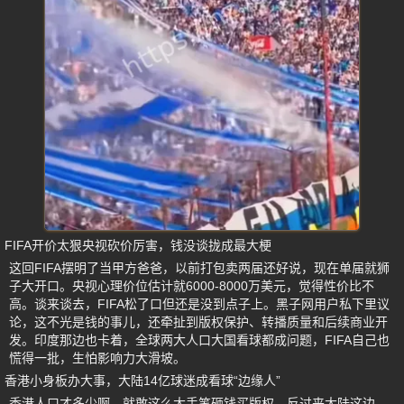
FIFA开价太狠央视砍价厉害，钱没谈拢成最大梗
这回FIFA摆明了当甲方爸爸，以前打包卖两届还好说，现在单届就狮
子大开口。央视心理价位估计就6000-8000万美元，觉得性价比不
高。谈来谈去，FIFA松了口但还是没到点子上。黑子网用户私下里议
论，这不光是钱的事儿，还牵扯到版权保护、转播质量和后续商业开
发。印度那边也卡着，全球两大人口大国看球都成问题，FIFA自己也
慌得一批，生怕影响力大滑坡。
香港小身板办大事，大陆14亿球迷成看球“边缘人”
香港人口才多少啊，就敢这么大手笔砸钱买版权。反过来大陆这边，