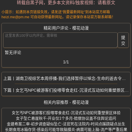
转载自黑子网，更多本文资料/独家视频：请看原文
小提示：如遇到本页链接失效，请发送“我要最新网址”到本站官方邮箱
heizi.me@pm.me 可自动获得最新网址。请记录保存本站官方联系邮箱！
精彩用户评论 - 樱花动漫
提
交
暂无评论
1/1
湖南卫视综艺本周停播-我们选择暂停以悼念-生命的逝去令人心碎
女乞丐NPC被游客们投喂零食走红-沉浸式互动如何重塑景区体验
相关内容推荐 - 樱花动漫
女乞丐NPC被游客们投喂零食走红-沉浸式互动如何重塑景区体验
女子坠亡悬崖秋千-开业仅1个多月-赔偿协议盖不住舆论追问
金建希案二审-初步调查疑似坠亡-法官死在法院内-时间点蹊跷疑点丛生
长期食用冰箱存货-感染后可能导致脑膜炎-病菌可能上脑-流产等严重后果