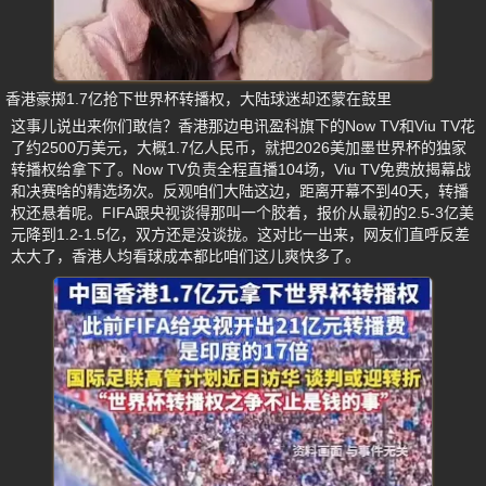
香港豪掷1.7亿抢下世界杯转播权，大陆球迷却还蒙在鼓里
这事儿说出来你们敢信？香港那边电讯盈科旗下的Now TV和Viu TV花
了约2500万美元，大概1.7亿人民币，就把2026美加墨世界杯的独家
转播权给拿下了。Now TV负责全程直播104场，Viu TV免费放揭幕战
和决赛啥的精选场次。反观咱们大陆这边，距离开幕不到40天，转播
权还悬着呢。FIFA跟央视谈得那叫一个胶着，报价从最初的2.5-3亿美
元降到1.2-1.5亿，双方还是没谈拢。这对比一出来，网友们直呼反差
太大了，香港人均看球成本都比咱们这儿爽快多了。