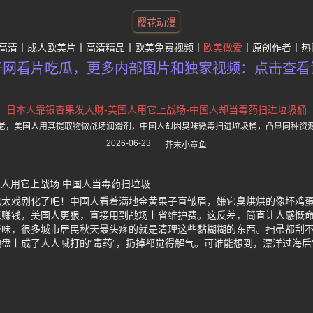
樱花动漫
高清
成人欧美片
高清精品
欧美免费视频
欧美做爱
原创作者
热
子网看片吃瓜，更多内部图片和独家视频：点击查看
日本人靠银杏果发大财-美国人用它上战场-中国人却当毒药扫进垃圾桶
老，美国人用其提取物做战场润滑剂，中国人却因臭味微毒扫进垃圾桶，凸显同种资
2026-06-23
芥末小章鱼
国人用它上战场 中国人当毒药扫垃圾
也太戏剧化了吧！中国人看着满地金黄果子直皱眉，嫌它臭烘烘的像坏鸡
赚钱，美国人更狠，直接用到战场上省维护费。这反差，简直让人感慨命
怪味，很多城市居民秋天最头疼的就是清理这些黏糊糊的东西。扫帚都刮
盘上成了人人喊打的“毒药”，扔掉都觉得解气。可谁能想到，漂洋过海