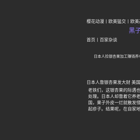
樱花动漫
欧美猛交
欧美
黑
首页
丨
百家杂谈
日本人捡银杏果加工赚钱养
日本人靠银杏果发大财 美
老铁们，这银杏果的际遇
处理。日本人却靠着它养老
国，果子外皮一烂就散发
起疹子。结果呢，在自家地