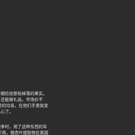
仔细捡拾那些掉落的果实。
，还能做礼品，市场价不
里的垃圾，在他们手里就变
扎心了。
战争时，用了这种东西的车
军用，银杏叶提取物在美国