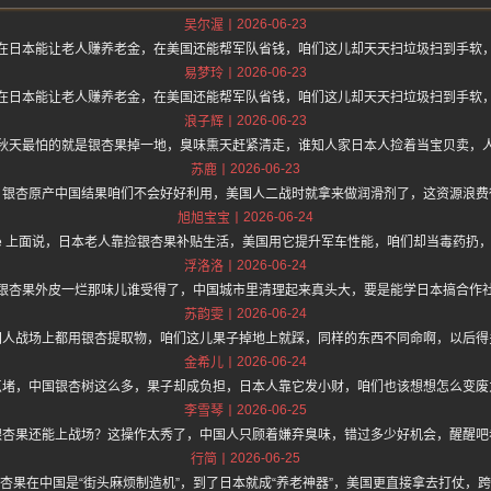
2026-06-23
吴尔渥
在日本能让老人赚养老金，在美国还能帮军队省钱，咱们这儿却天天扫垃圾扫到手软
2026-06-23
易梦玲
在日本能让老人赚养老金，在美国还能帮军队省钱，咱们这儿却天天扫垃圾扫到手软
2026-06-23
浪子辉
秋天最怕的就是银杏果掉一地，臭味熏天赶紧清走，谁知人家日本人捡着当宝贝卖，
2026-06-23
苏鹿
，银杏原产中国结果咱们不会好好利用，美国人二战时就拿来做润滑剂了，这资源浪费
2026-06-24
旭旭宝宝
//hz.one 上面说，日本老人靠捡银杏果补贴生活，美国用它提升军车性能，咱们却当毒药
2026-06-24
浮洛洛
银杏果外皮一烂那味儿谁受得了，中国城市里清理起来真头大，要是能学日本搞合作
2026-06-24
苏韵雯
国人战场上都用银杏提取物，咱们这儿果子掉地上就踩，同样的东西不同命啊，以后得
2026-06-24
金希儿
点堵，中国银杏树这么多，果子却成负担，日本人靠它发小财，咱们也该想想怎么变废
2026-06-25
李雪琴
银杏果还能上战场？这操作太秀了，中国人只顾着嫌弃臭味，错过多少好机会，醒醒吧
2026-06-25
行简
杏果在中国是“街头麻烦制造机”，到了日本就成“养老神器”，美国更直接拿去打仗，