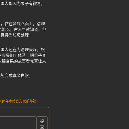
中国人却因为果子有微毒，
冲，黏在鞋底路面上，清理
也能吃，古人早就知道，但
家直接当垃圾处理。
中国人还在为清理头疼。根
立收集加工体系，把果子变
次银杏果的故事看完真让人
优势变成真金白银。
请记录保存本站官方联系邮箱！
提
交