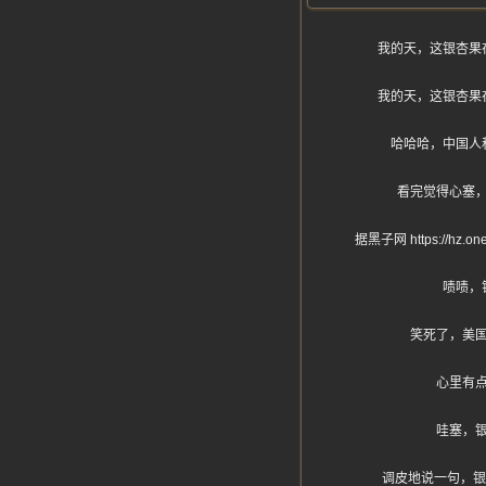
我的天，这银杏果
我的天，这银杏果
哈哈哈，中国人
看完觉得心塞
据黑子网 https:
啧啧，
笑死了，美
心里有
哇塞，
调皮地说一句，银