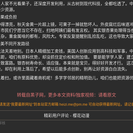
。人家不光看果子，还深度开发利用，从古树到现代科技，全都吃透了。
多少资源。
落果成负担
种得漂亮，秋天金黄一片超上镜，可果子一掉就愁坏人。外皮腐烂后味道
市民们宁愿当它不存在，扫地阿姨们最有发言权。 其实银杏果处理得当
复杂，重金属啥的都有，风险大。专家反复提醒别乱捡乱吃，这也导致大
日美不同开发路径
玩法天差地别。日本人精细加工卖钱，美国人创新应用到高科技和军事，
距，咱们有原料优势，却没抓住定价权和附加值。 要是能学学人家，建
致富路。银杏树寿命长、适应强，本来就是宝贝，得好好开发才行。 这
地，却在利用上落后了，希望以后能多点创新，别再让好资源白白流失。
急着扫，或许里面藏着商机呢！多学学邻居的精明劲儿，咱们也能把资源
转载自黑子网，更多本文资料/独家视频：请看原文
送“我要最新网址”到本站官方邮箱 heizi.me@pm.me 可自动获得最新网址。
精彩用户评论 - 樱花动漫