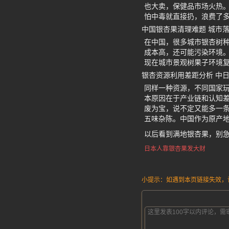
也大卖，保健品市场火热
怕中毒就直接扔，浪费了
中国银杏果清理难题 城市
在中国，很多城市银杏树
成本高，还可能污染环境。
现在城市景观树果子环境
银杏资源利用差距分析 中
同样一种资源，不同国家
本原因在于产业链和认知差
废为宝，说不定又能多一条
五味杂陈。中国作为原产
以后看到满地银杏果，别
日本人靠银杏果发大财
小提示：如遇到本页链接失效，请发