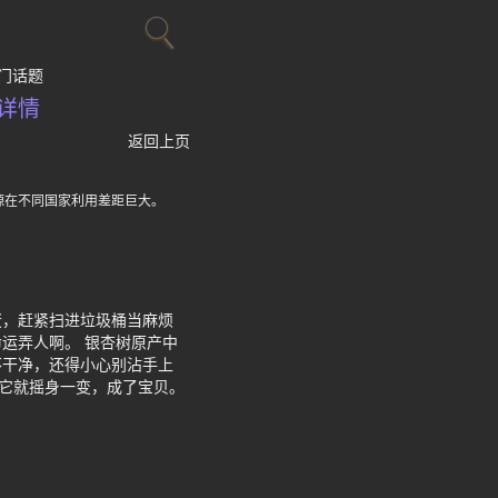
门话题
详情
返回上页
源在不同国家利用差距巨大。
蛋，赶紧扫进垃圾桶当麻烦
运弄人啊。 银杏树原产中
不干净，还得小心别沾手上
后它就摇身一变，成了宝贝。