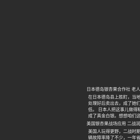
日本德岛银杏果合作社 老
在日本德岛县上胜町，当
处理好后卖出去，成了她
低。 日本人把这事儿做得
成了真金白银。想想咱们
美国银杏果战场应用 二战
美国人玩得更野，二战时
辆故障率降了不少，一年省