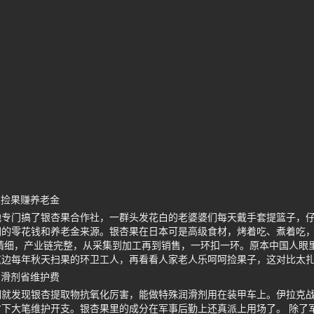
人捡果赚养老金
地专门搞了银杏果合作社，一群头发花白的老婆婆们每天戴手套提篮子，
们的零花钱和养老金来源。银杏果在日本可是高级食材，烤着吃、煮着吃
精细，产业链完整，从采集到加工再到销售，一环扣一环。原本中国人眼
这边每年秋天扫果的环卫工人，再看看人家老人乐呵呵捡果子，这对比太
润滑剂省维护费
期就发现银杏提取物抗氧化厉害，能做特殊润滑剂用在装甲车上。伊拉克
下大笔维护开支。银杏果里的成分在军事后勤上还真派上用场了。 除了