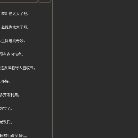
，差距也太大了吧。
，差距也太大了吧。
人生际遇真奇妙。
得有点可惜啊。
扔，这反差看得人直叹气。
社多好。
多开发利用。
为宝了。
老铁们。
跨国旅行改变命运。