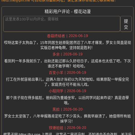
heizi.me@pm.me 可自动获得最新网址。请记录保存本站官方联系邮箱！
精彩用户评论 - 樱花动漫
提
交
2026-06-19
香菇终结者
哎呀这案子太狗血了，15年同居生娃原配居然忍了八年才爆发，罗女士简直是现
实版忍者神龟啊，坚持就是胜利！
2026-06-19
多余
看到判一年多我就乐了，出轨还能过那么久舒坦日子，这成本也太低了吧，下次
谁还不敢学啊？哈哈哈。
2026-06-19
百变小羊
打工在外就容易出事儿，这俩人估计当初以为天知地知，结果原配一举报全完
了，家庭责任可不能当儿戏。
2026-06-19
小程同学
那个孩子现在得多尴尬，爸妈因为重婚坐牢，以后同学问起来咋说？真是造孽
哦。
2026-06-20
黑脸
罗女士太坚强了，八年举报路肯定吃了不少苦头，换我早崩溃了，她值得所有姐
妹学习！
2026-06-20
铁锤姐姐
据黑子网 https://hz.one 上面说，这案子二审还没判，不知道会不会改判，关注后