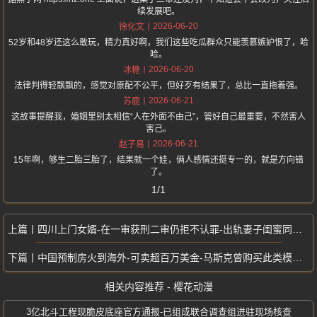
续发展吧。
2026-06-20
徐化文
52岁和48岁还这么敢玩，精力真好啊，我们这些吃瓜群众只能羡慕嫉妒恨了，哈
哈。
2026-06-20
冰糖
法律判得轻飘飘的，感觉对原配不公平，但好歹有结果了，总比一直拖着强。
2026-06-21
苏鹿
这故事提醒我，婚姻里别太相信“人在外面不由己”，管好自己最重要，不然害人
害己。
2026-06-21
赵子易
15年啊，够生二胎三胎了，结果就一个娃，俩人感情还挺专一的，就是方向错
了。
1/1
四川上门女婿-在一审获刑二审仍拒不认罪-出轨妻子闺蜜同居十五年生子
中国预制房火到海外-可卖超百万美金-马斯克曾购买此类模块化住宅
相关内容推荐 - 樱花动漫
3亿北斗工程现脆皮底座官方通报-已组成联合调查组进驻现场核查