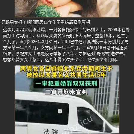
已婚男女打工相识同居15年生子重婚罪获刑真相
这事儿听起来就够劲爆，一对各自拖家带口的已婚人士，2009年在外
面打工时勾搭上，从此以夫妻名义光明正大同居了整整15年，还生了
个儿子。直到2026年3月31日，四川巴中通江县法院一审分别判了男
方罗某一年八个月，女方闫某一年三个月。二审6月16日刚开庭还没
结果。原配罗女士硬是咬牙举报了八年，才把这对“野鸳鸯”送进去。
想想都替罗女士憋屈，这八年得哭过多少回、跑过多少部门啊。