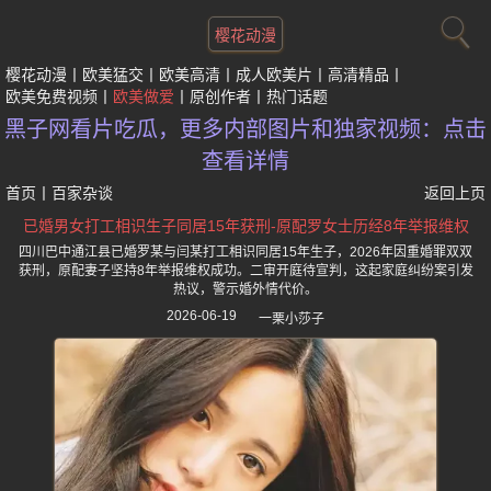
樱花动漫
樱花动漫
欧美猛交
欧美高清
成人欧美片
高清精品
欧美免费视频
欧美做爱
原创作者
热门话题
黑子网看片吃瓜，更多内部图片和独家视频：点击
查看详情
首页
丨
百家杂谈
返回上页
已婚男女打工相识生子同居15年获刑-原配罗女士历经8年举报维权
四川巴中通江县已婚罗某与闫某打工相识同居15年生子，2026年因重婚罪双双
获刑，原配妻子坚持8年举报维权成功。二审开庭待宣判，这起家庭纠纷案引发
热议，警示婚外情代价。
2026-06-19
一栗小莎子