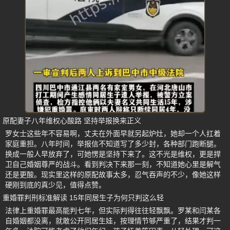
原配妻子八年维权心酸路 坚持举报换来正义
罗女士这些年不容易啊，丈夫在外面早就另起炉灶，她却一个人扛着
家庭重担。八年时间，举报信不知道写了多少封，各种部门跑断腿。
换成一般人早放弃了，可她愣是坚持下来了。这不光是维权，更是捍
卫自己婚姻尊严的战斗。看到判决下来那一刻，不知道她心里是解气
还是更酸。现实里这样的原配故事太多，忍气吞声的不少，像她这样
硬刚到底的真少见，值得点赞。
重婚罪判刑标准解读 15年同居生子为何只判这么轻
法律上重婚罪最高能判七年，但实际判得往往轻飘飘。罗某和闫某各
自婚姻都没离，就敢公开同居生娃，按理情节够严重了，结果才判一