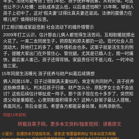
年多。法院可能考虑了他们年纪、孩子抚养等因素，从轻处理。可这
也让不少人吐槽：出轨成本这么低，以后谁还怕啊？15年啊，够别人
孩子上初中了，这对“假夫妻”过得比真夫妻还滋润。法律的震慑力在
哪儿呢？值得好好反思。
打工相识酿成家庭悲剧 社会流动下的婚外情警示
2009年打工认识，估计那会儿俩人都觉得生活苦闷，互相取暖就擦出
火花了。一来二去同居生子，把原配和原夫都扔一边。现代社会人员
流动大，异地打工的多了，婚外情机会也多。这案子就是活生生的例
子，提醒大家出门在外管住心、管住腿。尤其是已婚人士，图一时痛
快，最后害人害己，孩子还得背锅。家庭责任可不是儿戏，一时冲动
毁三家。
15年同居生活曝光 孩子抚养与财产纠葛后续猜想
俩人同居15年，日子过得跟真夫妻似的，肯定有共同财产、孩子抚养
这些麻烦事儿。判决后孩子归谁、财产怎么分，原配罗女士会不会追
讨？这些后续估计够扯皮一阵子。那个孩子现在也十多岁了，突然知
道父母是重婚犯，心里阴影面积得多大？这种八卦案子最让人感慨，
表面风光，背后全是泪。希望各方都能妥善处理，别再添新伤。
同居15年获刑
转载自黑子网，更多本文资料/独家视频：请看原文
小提示：如遇到本页链接失效，请发送“我要最新网址”到本站官方邮箱