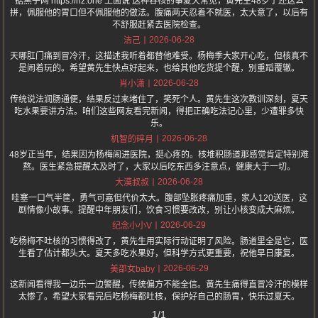
据黑子网 https://hz.one 上面说 这种吞核的事夏天常见，黄先生48岁了还这么
拼，佩服他的胃口但不佩服他的做法。腹痛两天忍着不就医，太大意了，以后有
不舒服赶紧去医院检查。
2026-06-28
洁己
天哪肛门痛到冒冷汗，这描述我听着都替他难受。杨梅季大家开心吃，但核真不
是闹着玩的。希望黄先生快点好起来，也给其他吃货提个醒，别重蹈覆辙。
2026-06-28
肖小潇
传统说法润肠通便，结果反过来堵住了，笑死个人。黄先生这次教训深刻，夏天
吃水果要讲方法。咱们这些网友看完新闻，得把正确吃法记心里，少遭罪多快
乐。
2026-06-28
机智的碎月
48岁正当年，结果因为杨梅闹进医院，挺心疼的。核堆积肠道那感觉肯定特别难
熬。医生紧急提醒太及时了，大家以后吃东西多注意点，健康大于一切。
2026-06-28
大漠叔叔
哇塞一口气半筐，勇气可嘉但代价太大。腹部坠胀疼痛加重，家人120送医，这
剧情像小故事。提醒中年朋友们，饮食习惯要改改，别让小核变成大麻烦。
2026-06-29
纪念小小V
吃杨梅不吐核的习惯得改了，黄先生用实际行动证明了风险。肠道里全是它，医
生看了估计都头大。夏天多吃水果好，但科学方式更重要，祝他早日康复。
2026-06-29
美邵女baby
这新闻看得我一边乐一边警醒，传统偏方不能全信。黄先生痛得直冒冷汗的模样
太惨了。希望大家看完后吃杨梅都吐核，保护好自己的肠胃，快乐过夏天。
1/1