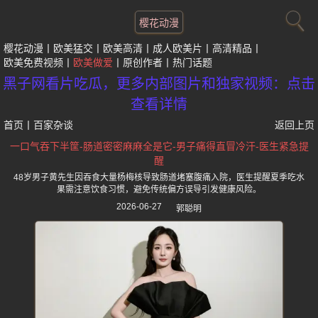
樱花动漫
樱花动漫
欧美猛交
欧美高清
成人欧美片
高清精品
欧美免费视频
欧美做爱
原创作者
热门话题
黑子网看片吃瓜，更多内部图片和独家视频：点击
查看详情
首页
丨
百家杂谈
返回上页
一口气吞下半筐-肠道密密麻麻全是它-男子痛得直冒冷汗-医生紧急提
醒
48岁男子黄先生因吞食大量杨梅核导致肠道堵塞腹痛入院，医生提醒夏季吃水
果需注意饮食习惯，避免传统偏方误导引发健康风险。
2026-06-27
郭聪明