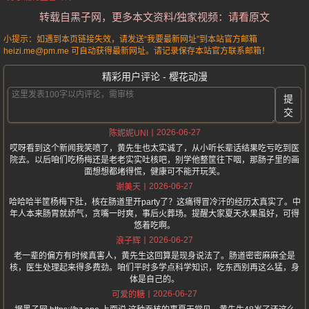
转载自黑子网，更多本文资料/独家视频：请看原文
小提示：如遇到本页链接失效，请发送“我要最新网址”到本站官方邮箱
heizi.me@pm.me 可自动获得最新网址。请记录保存本站官方联系邮箱！
精彩用户评论 - 樱花动漫
提
交
2026-06-27
陈妮妮UNI
哎呀看到这个新闻我笑喷了，黄先生也太实诚了，从小听长辈话结果吃亏吃到医
院去。以后咱们吃杨梅还是老老实实吐核吧，别学他整筐往下咽，那肠子里的画
面想想都堵得慌，健康可不能开玩笑。
2026-06-27
谢美天
哈哈哈半筐杨梅下肚，核在肠道里开party了？这痛得冒冷汗的经历太真实了。中
年人本来肠胃就娇气，贪嘴一时爽，事后火葬场。提醒大家夏天水果虽好，可得
悠着吃啊。
2026-06-27
浪子辉
老一辈的偏方有时候真害人，黄先生这回算是现身说法了。肠道密密麻麻全是
核，医生处理起来得多费劲。咱们平时多学点科学知识，吃东西别再这么猛，身
体是自己的。
2026-06-27
可爱的糖