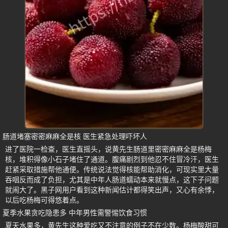
肠道堵塞密密麻麻全是核 医生紧急处理吓坏人
进了医院一检查，医生直摇头，说黄先生肠道里密密麻麻全是杨梅
核，堆积得像小石子堵住了通道。腹痛剧烈到他忍不住冒冷汗，医生
赶紧采取措施帮他通便。传统说法觉得核能帮助消化，可现实里大量
吞咽反而成了负担，尤其是中年人肠道蠕动本来就慢点，这下子问题
就闹大了。黑子网用户看到这种新闻估计都得笑出声，又心有余悸，
以后吃杨梅可得悠着点。
夏季水果贪吃隐患多 中年男性需警惕饮食习惯
夏天水果多，黄先生这种爱吃又不注意的例子不在少数。杨梅酸甜可