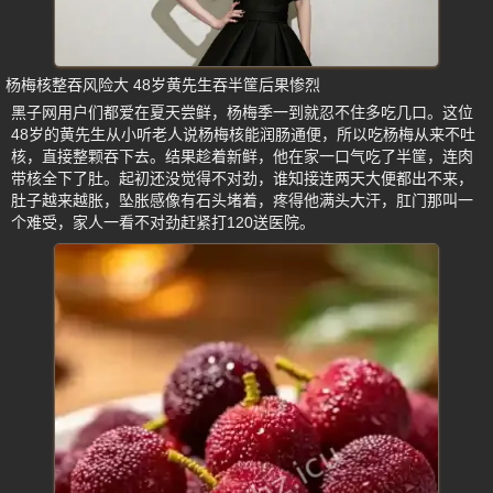
杨梅核整吞风险大 48岁黄先生吞半筐后果惨烈
黑子网用户们都爱在夏天尝鲜，杨梅季一到就忍不住多吃几口。这位
48岁的黄先生从小听老人说杨梅核能润肠通便，所以吃杨梅从来不吐
核，直接整颗吞下去。结果趁着新鲜，他在家一口气吃了半筐，连肉
带核全下了肚。起初还没觉得不对劲，谁知接连两天大便都出不来，
肚子越来越胀，坠胀感像有石头堵着，疼得他满头大汗，肛门那叫一
个难受，家人一看不对劲赶紧打120送医院。