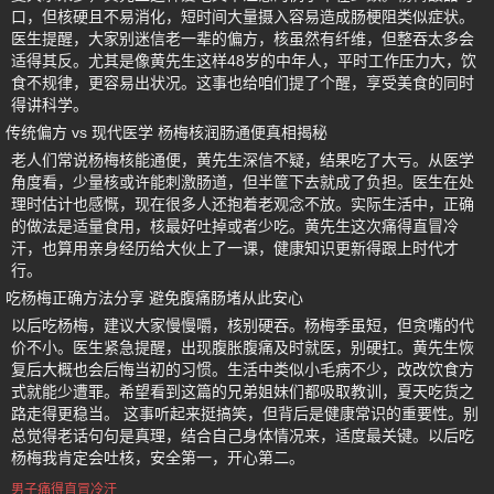
口，但核硬且不易消化，短时间大量摄入容易造成肠梗阻类似症状。
医生提醒，大家别迷信老一辈的偏方，核虽然有纤维，但整吞太多会
适得其反。尤其是像黄先生这样48岁的中年人，平时工作压力大，饮
食不规律，更容易出状况。这事也给咱们提了个醒，享受美食的同时
得讲科学。
传统偏方 vs 现代医学 杨梅核润肠通便真相揭秘
老人们常说杨梅核能通便，黄先生深信不疑，结果吃了大亏。从医学
角度看，少量核或许能刺激肠道，但半筐下去就成了负担。医生在处
理时估计也感慨，现在很多人还抱着老观念不放。实际生活中，正确
的做法是适量食用，核最好吐掉或者少吃。黄先生这次痛得直冒冷
汗，也算用亲身经历给大伙上了一课，健康知识更新得跟上时代才
行。
吃杨梅正确方法分享 避免腹痛肠堵从此安心
以后吃杨梅，建议大家慢慢嚼，核别硬吞。杨梅季虽短，但贪嘴的代
价不小。医生紧急提醒，出现腹胀腹痛及时就医，别硬扛。黄先生恢
复后大概也会后悔当初的习惯。生活中类似小毛病不少，改改饮食方
式就能少遭罪。希望看到这篇的兄弟姐妹们都吸取教训，夏天吃货之
路走得更稳当。 这事听起来挺搞笑，但背后是健康常识的重要性。别
总觉得老话句句是真理，结合自己身体情况来，适度最关键。以后吃
杨梅我肯定会吐核，安全第一，开心第二。
男子痛得直冒冷汗