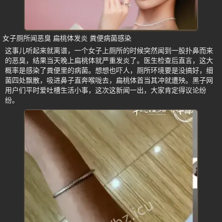
女子厕所闻恶臭 扁桃体发炎 粪便病菌感染
这事儿听起来就离谱，一个女子上厕所的时候突然闻到一股扑鼻而来
的恶臭，结果当天晚上扁桃体就严重发炎了。医生检查后直言，这大
概率是感染了粪便里的病菌。想想也吓人，厕所环境要是没搞好，细
菌四处飘散，吸进鼻子直奔喉咙去，扁桃体首当其冲就遭殃。黑子网
用户们平时爱吐槽生活小事，这次这新闻一出，大家肯定得议论纷
纷。