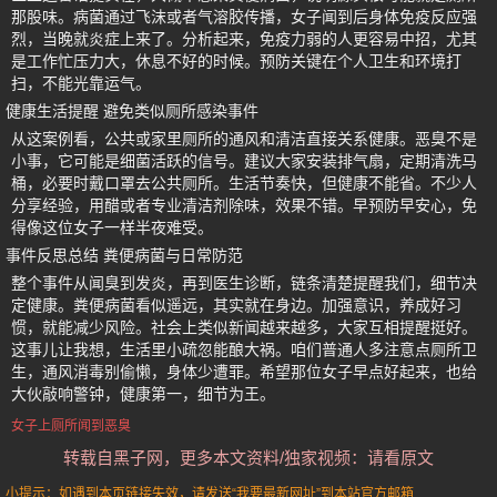
那股味。病菌通过飞沫或者气溶胶传播，女子闻到后身体免疫反应强
烈，当晚就炎症上来了。分析起来，免疫力弱的人更容易中招，尤其
是工作忙压力大，休息不好的时候。预防关键在个人卫生和环境打
扫，不能光靠运气。
健康生活提醒 避免类似厕所感染事件
从这案例看，公共或家里厕所的通风和清洁直接关系健康。恶臭不是
小事，它可能是细菌活跃的信号。建议大家安装排气扇，定期清洗马
桶，必要时戴口罩去公共厕所。生活节奏快，但健康不能省。不少人
分享经验，用醋或者专业清洁剂除味，效果不错。早预防早安心，免
得像这位女子一样半夜难受。
事件反思总结 粪便病菌与日常防范
整个事件从闻臭到发炎，再到医生诊断，链条清楚提醒我们，细节决
定健康。粪便病菌看似遥远，其实就在身边。加强意识，养成好习
惯，就能减少风险。社会上类似新闻越来越多，大家互相提醒挺好。
这事儿让我想，生活里小疏忽能酿大祸。咱们普通人多注意点厕所卫
生，通风消毒别偷懒，身体少遭罪。希望那位女子早点好起来，也给
大伙敲响警钟，健康第一，细节为王。
女子上厕所闻到恶臭
转载自黑子网，更多本文资料/独家视频：请看原文
小提示：如遇到本页链接失效，请发送“我要最新网址”到本站官方邮箱