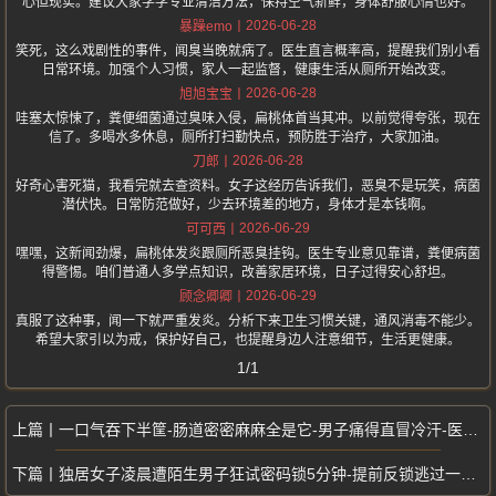
心但现实。建议大家学学专业清洁方法，保持空气新鲜，身体舒服心情也好。
2026-06-28
暴躁emo
笑死，这么戏剧性的事件，闻臭当晚就病了。医生直言概率高，提醒我们别小看
日常环境。加强个人习惯，家人一起监督，健康生活从厕所开始改变。
2026-06-28
旭旭宝宝
哇塞太惊悚了，粪便细菌通过臭味入侵，扁桃体首当其冲。以前觉得夸张，现在
信了。多喝水多休息，厕所打扫勤快点，预防胜于治疗，大家加油。
2026-06-28
刀郎
好奇心害死猫，我看完就去查资料。女子这经历告诉我们，恶臭不是玩笑，病菌
潜伏快。日常防范做好，少去环境差的地方，身体才是本钱啊。
2026-06-29
可可西
嘿嘿，这新闻劲爆，扁桃体发炎跟厕所恶臭挂钩。医生专业意见靠谱，粪便病菌
得警惕。咱们普通人多学点知识，改善家居环境，日子过得安心舒坦。
2026-06-29
顾念卿卿
真服了这种事，闻一下就严重发炎。分析下来卫生习惯关键，通风消毒不能少。
希望大家引以为戒，保护好自己，也提醒身边人注意细节，生活更健康。
1/1
一口气吞下半筐-肠道密密麻麻全是它-男子痛得直冒冷汗-医生紧急提醒
独居女子凌晨遭陌生男子狂试密码锁5分钟-提前反锁逃过一劫-门锁竟被解开