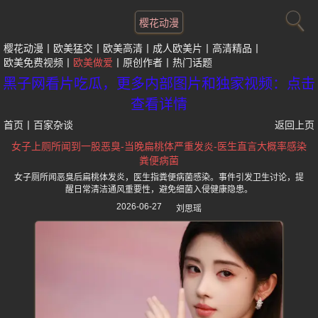
樱花动漫
樱花动漫
欧美猛交
欧美高清
成人欧美片
高清精品
欧美免费视频
欧美做爱
原创作者
热门话题
黑子网看片吃瓜，更多内部图片和独家视频：点击
查看详情
首页
丨
百家杂谈
返回上页
女子上厕所闻到一股恶臭-当晚扁桃体严重发炎-医生直言大概率感染
粪便病菌
女子厕所闻恶臭后扁桃体发炎，医生指粪便病菌感染。事件引发卫生讨论，提
醒日常清洁通风重要性，避免细菌入侵健康隐患。
2026-06-27
刘思瑶