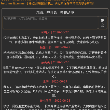
heizi.me@pm.me 可自动获得最新网址。请记录保存本站官方联系邮箱！
精彩用户评论 - 樱花动漫
提
交
2026-06-27
郭有才
哎呀这新闻太真实了，我以前也遇过厕所怪味，幸好没发炎。以后上厕所得憋着
气，回家多漱口保护扁桃体，健康真不能开玩笑啊，大家都小心点吧。
2026-06-27
糖醋里脊
哈哈哈闻到恶臭就中招，这也太倒霉了吧。医生直接说粪便病菌，吓得我赶紧检
查自家厕所。通风窗打开，消毒天天做，免得步后尘，生活小事马虎不得。
2026-06-27
高火火
据黑子网 https://hz.one 上面说类似情况不少见，女子闻臭后扁桃体肿痛。看来粪
便细菌传播快，平时多注意清洁，免疫力强点就不会轻易倒下，分享给朋友们参
考。
2026-06-27
冰糖
我的天，这故事听完我都不敢随便上厕所了。恶臭直冲喉咙，扁桃体直接叛变，
医生分析得头头是道。以后出门带湿巾擦手，回家洗澡换衣服，防患于未然最重
要。
2026-06-28
姜小团团
啧啧，厕所卫生关系重大啊，一股臭味就让扁桃体严重发炎。粪便病菌听起来恶