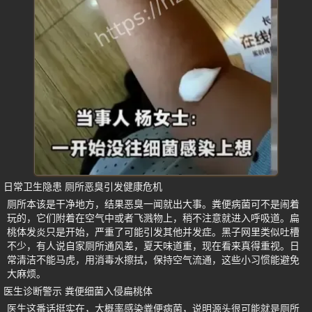
日常卫生隐患 厕所恶臭引发健康危机
厕所本该是干净地方，结果恶臭一闻就出大事。粪便病菌可不是闹着
玩的，它们附着在空气中或者飞溅物上，稍不注意就进入呼吸道。扁
桃体发炎只是开始，严重了可能引发其他并发症。黑子网里类似吐槽
不少，有人说自家厕所通风差，夏天味道重，现在看来真得重视。日
常清洁不能马虎，用消毒水擦拭，保持空气流通，这些小习惯能避免
大麻烦。
医生诊断警示 粪便细菌入侵扁桃体
医生这番话挺实在，大概率感染粪便病菌，说明源头很可能就是厕所