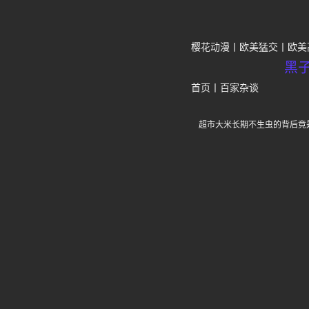
樱花动漫
欧美猛交
欧美
黑
首页
丨
百家杂谈
超市大米长期不生虫的背后竟