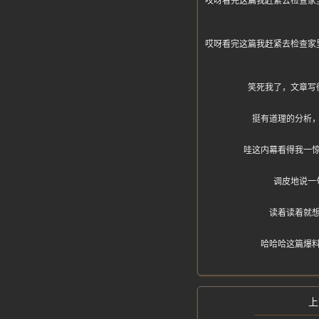
哎呀看完这篇我赶紧去检查家
哎呀看完这篇我赶紧去检查家
笑死我了，文章写
挺有道理的分析
哇这内幕看得我一
调皮地说一
读着读着就
哈哈哈这篇爆