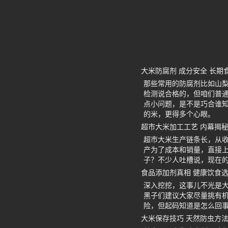
大米防腐剂 成分安全 长期
那些常用的防腐剂比如山
检测说合格的，但咱们普
点小问题，是不是巧合谁
的米，更得多个心眼。
超市大米加工工艺 内幕揭秘
超市大米生产链条长，从收粮
产为了成本和销量，直接
子？不少人吐槽说，现在
食品添加剂真相 健康饮食选
深入挖挖，这事儿不光是
黑子们建议大家尽量挑有
险，但起码知道是怎么回
大米保存技巧 天然防虫方法