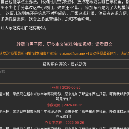
们自己也能学点土办法。比如用真空袋密封、放点花椒或蒜瓣在米桶里，
网里不少老手分享过这些小窍门，效果还不错。厂家加东西是为了大规模
。 这事儿说到底还是信息不对称闹的，厂家追求利润，消费者追求方便
、多选靠谱渠道，饮食上多点警惕心，总归不会吃亏。
，让大家吃得明白吃得舒坦。
转载自黑子网，更多本文资料/独家视频：请看原文
送“我要最新网址”到本站官方邮箱 heizi.me@pm.me 可自动获得最新网址。
精彩用户评论 - 樱花动漫
2026-06-26
土豆酱
里米桶，果然现在超市米放半年都没动静，原来是加了那些东西在扛着，吓得我以后
啊兄弟们！
2026-06-26
小欣老师
里米桶，果然现在超市米放半年都没动静，原来是加了那些东西在扛着，吓得我以后
啊兄弟们！
2026-06-26
乔乔不熬夜