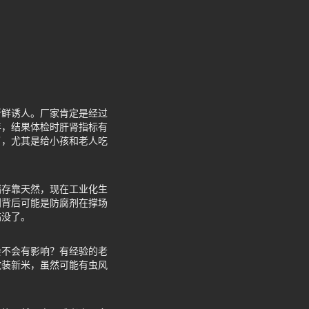
新鲜诱人。厂家肯定是经过
年，结果体检时肝肾指标有
了，尤其是给小孩和老人吃
干储存靠天然，现在工业化生
到背后可能是防腐剂在撑场
搞没了。
会不会有影响？有经验的老
散装新米，虽然可能有虫风