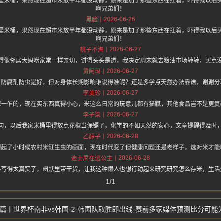
里米桶，果然现在超市米放半年都没动静，原来是加了那些东西在扛着，吓得我以后
啊兄弟们！
2026-06-26
黑脸
里米桶，果然现在超市米放半年都没动静，原来是加了那些东西在扛着，吓得我以后
啊兄弟们！
2026-06-27
桃子不淘
得像邻居大妈唠家常一样亲切，讲得头头是道，我决定周末就去粮油市场转转，买点
2026-06-27
黄阿玛
，防腐剂防虫是好，但对身体长期影响谁说得准呢？还是多学点天然办法靠谱，谢谢分
2026-06-27
李美珍
惊一乍的，现在买东西真得小心，米这么日常的玩意儿都有猫腻，其他食品岂不是更复
2026-06-27
李子柒
句，以后我家米桶里得放点花椒当保镖了，化学的不如天然的安心，文章提醒得及时
2026-06-28
乙醇子
想起了小时候农村米缸生虫的画面，现在时代变了但健康问题还是老样子，选对米才能
2026-06-28
迪士尼在逃公主
料写得太真实了，幽默里带干货，让我这种懒人也想行动起来研究研究怎么存米，生活
1/1
世界杯南非vs韩国-2-韩国队取胜即出线-赛前多家媒体预测比分可能