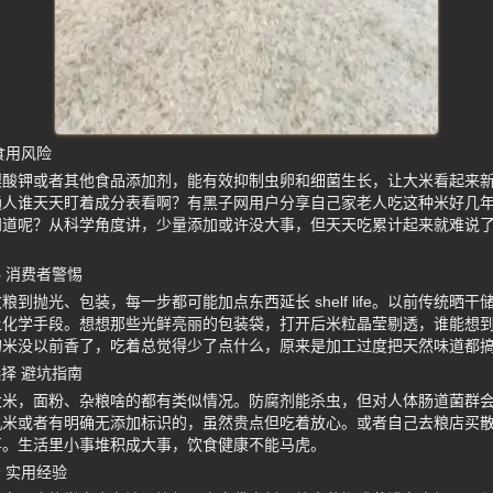
食用风险
梨酸钾或者其他食品添加剂，能有效抑制虫卵和细菌生长，让大米看起来
通人谁天天盯着成分表看啊？有黑子网用户分享自己家老人吃这种米好几
知道呢？从科学角度讲，少量添加或许没大事，但天天吃累计起来就难说
 消费者警惕
到抛光、包装，每一步都可能加点东西延长 shelf life。以前传统晒
上化学手段。想想那些光鲜亮丽的包装袋，打开后米粒晶莹剔透，谁能想
的米没以前香了，吃着总觉得少了点什么，原来是加工过度把天然味道都
择 避坑指南
大米，面粉、杂粮啥的都有类似情况。防腐剂能杀虫，但对人体肠道菌群
机米或者有明确无添加标识的，虽然贵点但吃着放心。或者自己去粮店买
事。生活里小事堆积成大事，饮食健康不能马虎。
 实用经验