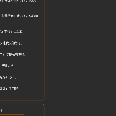
买米得瞪大眼睛挑了，健康第一
买米得瞪大眼睛挑了，健康第一
没加工过的试试看。
享让我长知识了。
杂？得提高警惕啦。
，点赞支持！
吃得开心呀。
处处有学问啊！
为1