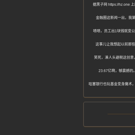
据黑子网 https://
金融圈这新闻一出，我
啧啧，员工出1块钱就变
这事儿让我想起以前那些
笑死，凑人头避税这创意
23.67亿啊，够震
哇塞银行也玩基金变身魔术