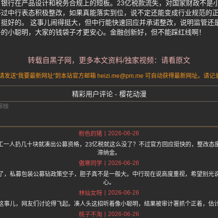
银行在产品设计和税务合规上的短板。23亿税款流失，对国家财政不是
不过中行表态积极整改，如果真能落实到位，说不定还能变成行业规范的
挺好的。 这事儿闹得挺大，但中行能快速回应并承诺整改，说明监管还
子的小聪明，大家的钱袋子才更安心。金融创新好，但不能踩红线啊！
转载自黑子网，更多本文资料/独家视频：请看原文
送“我要最新网址”到本站官方邮箱 heizi.me@pm.me 可自动获得最新网址。
精彩用户评论 - 樱花动漫
2026-06-26
粉色的猪
工一人扔几十块就凑出公募资格，23亿税就这么没了？不过官方回应挺快的，整改态
滞纳金。
2026-06-26
傲寒同学
了，私募包装公募钻政策空子，胆子真不是一般大。中行现在说高度重视，希望别光
心。
2026-06-26
林仙女呀
这事儿，网友们讨论得飞起。凑人头这招听着像小聪明，结果被审计署抓个正着，估
2026-06-26
桃子不淘