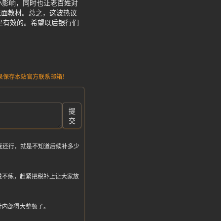
小影响，同时也让老百姓对
正面教材。总之，这波热议
是有效的。希望以后银行们
请记录保存本站官方联系邮箱！
提
交
度还行，就是不知道后续补多少
说不练，赶紧把税补上让大家放
计内部得大整顿了。