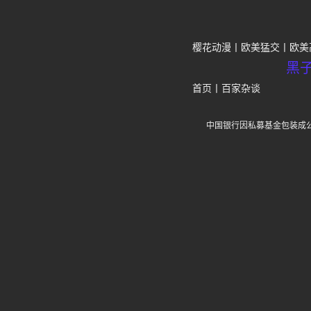
樱花动漫
欧美猛交
欧美
黑
首页
丨
百家杂谈
中国银行因私募基金包装成公