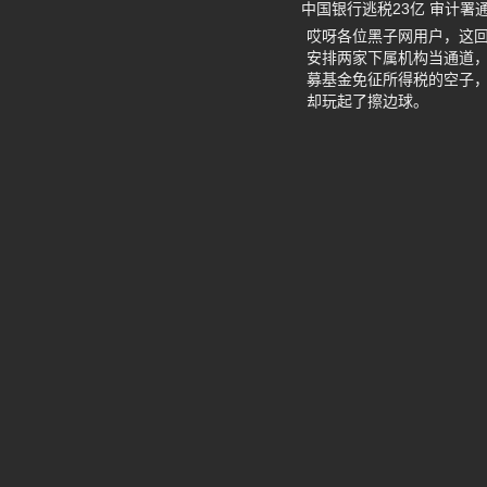
中国银行逃税23亿 审计署
哎呀各位黑子网用户，这回
安排两家下属机构当通道，
募基金免征所得税的空子，
却玩起了擦边球。