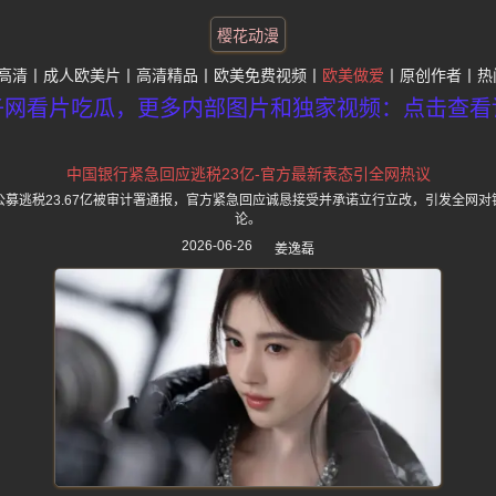
樱花动漫
高清
成人欧美片
高清精品
欧美免费视频
欧美做爱
原创作者
热
子网看片吃瓜，更多内部图片和独家视频：点击查看
中国银行紧急回应逃税23亿-官方最新表态引全网热议
募逃税23.67亿被审计署通报，官方紧急回应诚恳接受并承诺立行立改，引发全网
论。
2026-06-26
姜逸磊