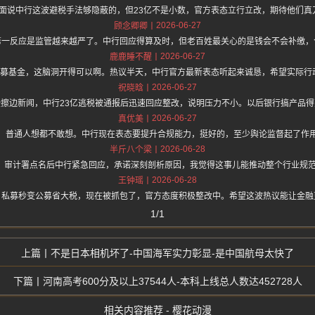
hz.one 上面说中行这波避税手法够隐蔽的，但23亿不是小数，官方表态立行立改，期待他
2026-06-27
顾念卿卿
第一反应是监管越来越严了。中行回应得算及时，但老百姓最关心的是钱会不会补缴，
2026-06-27
鹿鹿睡不醒
公募基金，这脑洞开得可以啊。热议半天，中行官方最新表态听起来诚恳，希望实际行
2026-06-27
祝晓晗
擦边新闻，中行23亿逃税被通报后迅速回应整改，说明压力不小。以后银行搞产品
2026-06-27
真优美
，普通人想都不敢想。中行现在表态要提升合规能力，挺好的，至少舆论监督起了作
2026-06-28
半斤八个梁
撼的。审计署点名后中行紧急回应，承诺深刻剖析原因，我觉得这事儿能推动整个行业规
2026-06-28
王钟瑶
，私募秒变公募省大税，现在被抓包了，官方态度积极整改中。希望这波热议能让金融
1/1
不是日本相机坏了-中国海军实力彰显-是中国航母太快了
河南高考600分及以上37544人-本科上线总人数达452728人
相关内容推荐 - 樱花动漫