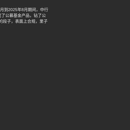
到2025年8月期间，中行
装成了公募基金产品，钻了公
误的段子，表面上合规，里子