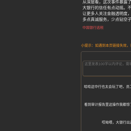
从深层看，这次事件暴露了
大银行的信任有点动摇。
让更多人关注金融透明度，
多点真诚服务，少点钻空
中国银行逃税
小提示：如遇到本页链接失效，请发
哈哈这中行也太会玩了吧，员
看到审计报告里这操作我都惊
哎呦喂，大银行出