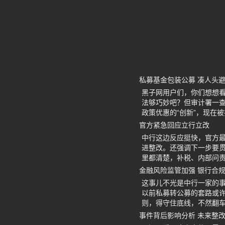
私募基金包装公募 凑人头
黑子网用户们，你们想想
法够巧妙吧？但审计署一查
政策优惠的“创新”，现在
官方紧急回应立行立改
中行这边反应挺快，官方
进整改。还强调下一步要
里都清楚，补税、内部问
金融风险监管加强 银行合
这事儿不光是中行一家的
以前私募转公募的套路或
则，得守住底线，不然翻
事件背后影响分析 未来整