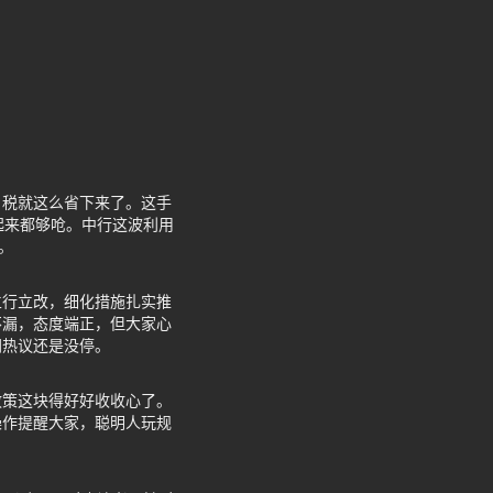
，税就这么省下来了。这手
起来都够呛。中行这波利用
。
立行立改，细化措施扎实推
不漏，态度端正，但大家心
网热议还是没停。
政策这块得好好收收心了。
操作提醒大家，聪明人玩规