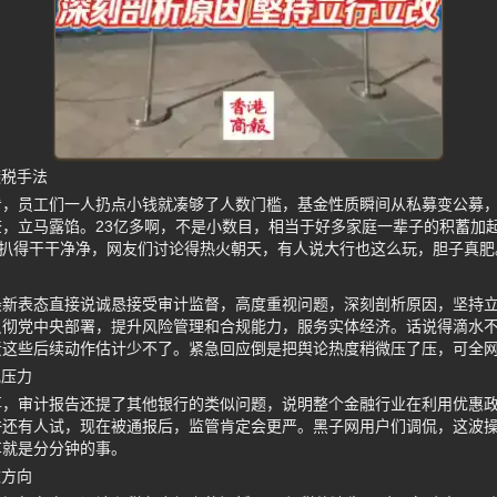
避税手法
看，员工们一人扔点小钱就凑够了人数门槛，基金性质瞬间从私募变公募
，立马露馅。23亿多啊，不是小数目，相当于好多家庭一辈子的积蓄加
被扒得干干净净，网友们讨论得热火朝天，有人说大行也这么玩，胆子真肥
最新表态直接说诚恳接受审计监督，高度重视问题，深刻剖析原因，坚持
贯彻党中央部署，提升风险管理和合规能力，服务实体经济。话说得滴水
责这些后续动作估计少不了。紧急回应倒是把舆论热度稍微压了压，可全
规压力
事，审计报告还提了其他银行的类似问题，说明整个金融行业在利用优惠
许还有人试，现在被通报后，监管肯定会更严。黑子网用户们调侃，这波
车就是分分钟的事。
改方向