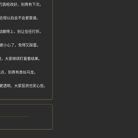
们真刀真枪改好，别再有下次。
合规以后会不会更靠谱。
动跟得上，别让信任打折。
得更小心了，免得又踩雷。
用，大家继续盯着看结果。
范点，别再有类似乌龙。
更透明，大家投资也安心些。