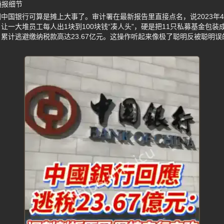
通报细节
中国银行可算是摊上大事了。审计署在最新报告里直接点名，说2023年4月
让一大堆员工每人出1块到100块钱“凑人头”，硬是把11只私募基金包
累计逃避缴纳税款高达23.67亿元。这操作听起来像极了聪明反被聪明