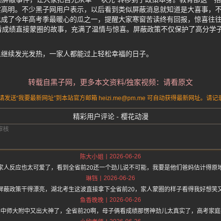
实高明。不少黑子网用户表示，以后看到类似屏蔽消息就知道是大喜事，
成了今年高考季最暖心的瓜之一，提醒大家寒窗苦读终有回报，惊喜往往
看成绩直接蒙圈的故事，充满了温情与惊喜。屏蔽政策不仅保护了高分学
里继续发光发热，一家人都能过上轻松幸福的日子。
转载自黑子网，更多本文资料/独家视频：请看原文
送“我要最新网址”到本站官方邮箱 heizi.me@pm.me 可自动获得最新网址。
精彩用户评论 - 樱花动漫
2026-06-26
陈大小姐
家人反应也太可爱了，看到全省前20还一个劲儿说不可能，我要是他们爸妈估计得原
2026-06-26
琳铛
屏蔽政策干得漂亮，湖北考生这波直接拿下全省前20，家人蒙圈的样子看得我好想笑
2026-06-26
鱼香晚晚
华中师大附中又出大神了，全省前20啊，母子俩看成绩那愣神劲儿太真实了，高考家庭