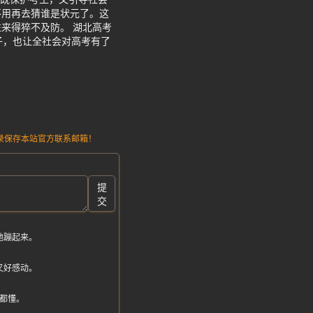
不用再去猜谁是状元了。这
来得猝不及防。 湖北高考
子，也让全社会对高考有了
请记录保存本站官方联系邮箱！
提
交
地蹦起来。
又好感动。
都懂。