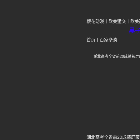
樱花动漫
欧美猛交
欧美
黑
首页
丨
百家杂谈
湖北高考全省前20成绩被
湖北高考全省前20成绩屏