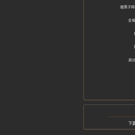
据黑子网
全
高