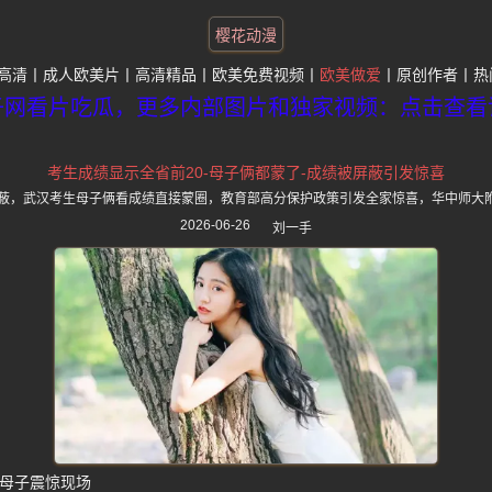
樱花动漫
高清
成人欧美片
高清精品
欧美免费视频
欧美做爱
原创作者
热
子网看片吃瓜，更多内部图片和独家视频：点击查看
考生成绩显示全省前20-母子俩都蒙了-成绩被屏蔽引发惊喜
屏蔽，武汉考生母子俩看成绩直接蒙圈，教育部高分保护政策引发全家惊喜，华中师大
2026-06-26
刘一手
蔽母子震惊现场