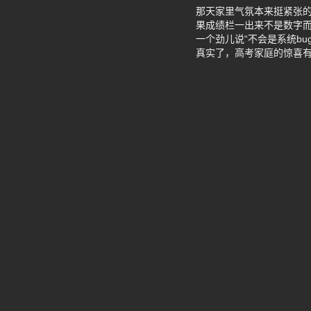
那天家里气氛本来挺紧张
果成绩栏一出来不是数字而
一个劲儿说“不会是系统b
真实了，高考家庭的惊喜