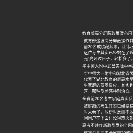
教育部高分屏蔽政策暖心用
教育部这波高分屏蔽操作
前20名成绩藏起来，让“
这位考生其实已经站在了近
元”光环过日子，轻松多了
华中师大附中武昌实验中学
华中师大一附中和湖北省武
代表了湖北教育的最高水平
生家庭的蒙圈反应，其实
喜，那种反差感特别治愈
全省前20名考生家庭真实
被屏蔽的考生其实已经稳稳
时太卷了，放榜时反而不
网用户在下面讨论得热火
高考不炒作新政引发的全网
这次湖北高考全省前20成