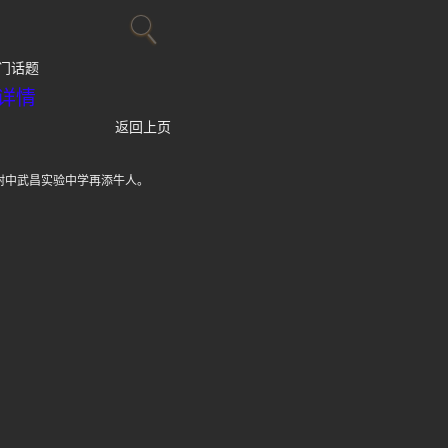
门话题
详情
返回上页
附中武昌实验中学再添牛人。