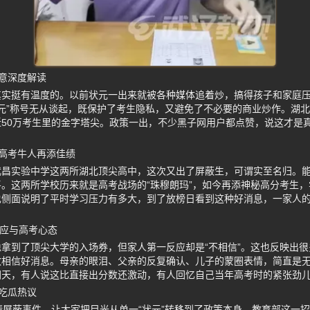
意深度解读
其实挺有温度的。以前状元一出来就被各种媒体追着炒，搞得孩子和家庭
状元”称号无从谈起，既保护了考生隐私，又避免了不必要的商业炒作。湖北
50万考生里的金字塔尖。政策一出，不少黑子网用户都点赞，说这才是真
。
高考牛人再添佳绩
昌实验中学这两所湖北顶尖高中，这次又出了屏蔽生，可谓实至名归。能
。这两所学校历来就是高考战场的“珠穆朗玛”，如今再添神秘高分考生
也侧面说明了平时学习压力有多大，到了放榜日看到这种好消息，一家人
。
反应与高考心态
拿到了顶尖大学的入场券，但家人第一反应却是“不相信”。这也反映出
敢相信好消息。母亲的眼泪、父亲的反复确认、儿子的蒙圈表情，简直是
朝天，有人说这比直接出分数还激动，有人回忆自己当年高考时的紧张劲
吃瓜热议
绩屏蔽事件，让大家把目光从单一“状元”转移到了政策本身。教育部这一