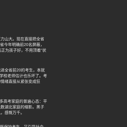
压力山大。现在直接把全省
省今年明确前20名屏蔽，
正为孩子好，不用顶着“状
进全省前20的考生，本就
，学校老师估计也乐坏了。考
的情绪直接从紧张变成狂
很多高考家庭的普遍心态：平
无数湖北家庭的缩影。黑子
儿，感慨万千。
招既保护考生，又引导社会