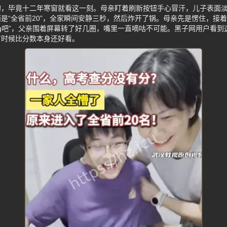
的，毕竟十二年寒窗就看这一刻。母亲盯着刷新按钮手心冒汗，儿子表面
是“全省前20”，全家瞬间安静三秒，然后炸开了锅。母亲先是愣住，接
ug吧”，父亲围着屏幕转了好几圈，嘴里一直嘀咕不可能。黑子网用户看
有时候比分数本身还好看。