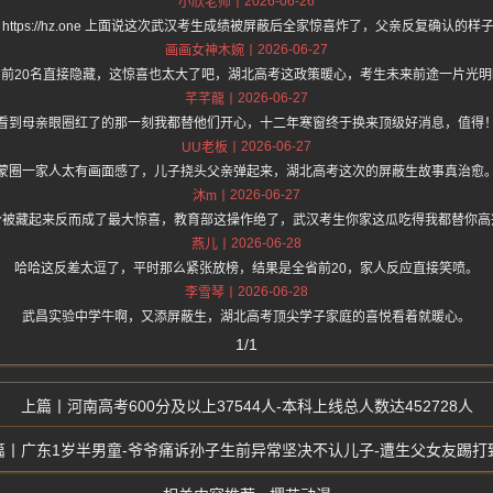
2026-06-26
小欣老师
 https://hz.one 上面说这次武汉考生成绩被屏蔽后全家惊喜炸了，父亲反复确认的样
2026-06-27
画画女神木婉
省前20名直接隐藏，这惊喜也太大了吧，湖北高考这政策暖心，考生未来前途一片光明
2026-06-27
芊芊龍
看到母亲眼圈红了的那一刻我都替他们开心，十二年寒窗终于换来顶级好消息，值得
2026-06-27
UU老板
蒙圈一家人太有画面感了，儿子挠头父亲弹起来，湖北高考这次的屏蔽生故事真治愈
2026-06-27
沐m
分被藏起来反而成了最大惊喜，教育部这操作绝了，武汉考生你家这瓜吃得我都替你高
2026-06-28
燕儿
哈哈这反差太逗了，平时那么紧张放榜，结果是全省前20，家人反应直接笑喷。
2026-06-28
李雪琴
武昌实验中学牛啊，又添屏蔽生，湖北高考顶尖学子家庭的喜悦看着就暖心。
1/1
河南高考600分及以上37544人-本科上线总人数达452728人
广东1岁半男童-爷爷痛诉孙子生前异常坚决不认儿子-遭生父女友踢打