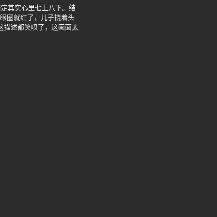
淡定其实心里七上八下。结
着眼圈就红了，儿子挠着头
到这描述都笑喷了，这画面太