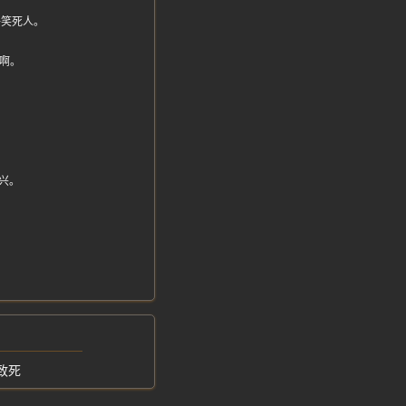
子笑死人。
啊。
！
。
兴。
致死