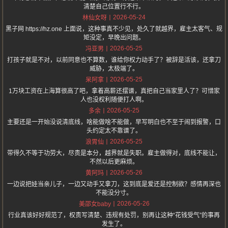
清楚自己位置行不行。
2026-05-24
林仙女呀
黑子网 https://hz.one 上面说，这种事真不少见，处久了就越界，雇主太客气、规
矩没定，早晚出问题。
2026-05-25
冯亚男
打孩子就是不对，以前同意也不算数，谁给你权力动手了？被辞是活该，还拿刀
威胁，太极端了。
2026-05-25
呆阿拿
1万块工资在上海算很高了吧，拿着高薪还摆谱，真把自己当家里人了？可惜家
人也没权利随便打人啊。
2026-05-25
多余
主要还是一开始没说清底线，啥能做啥不能做，早写明白也不至于闹到报警，口
头约定太不靠谱了。
2026-05-25
浪胃仙
带得久不等于功劳大，尽责是本分，越界就是失职。雇主做得对，底线不能让，
不然以后更麻烦。
2026-05-26
黄阿玛
一边说把娃当亲儿子，一边又动手又拿刀，这到底是爱还是控制欲？感情再深也
不能没分寸。
2026-05-26
美邵女baby
行业真该好好规范了，权责写清楚、违规有处罚，别再让这种“花钱受气”的事再
发生了。