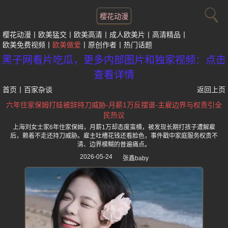
樱花动漫
樱花动漫
欧美猛交
欧美高清
成人欧美片
高清精品
欧美免费视频
欧美做爱
原创作者
热门话题
黑子网看片吃瓜，更多内部图片和独家视频：点击
查看详情
首页
丨
百家杂谈
返回上页
六年住家保姆打娃被辞持刀威胁-月薪1万反摆谱-主雇边界与权责引全
民热议
上海刘女士家6年住家保姆，月薪1万却态度蛮横，被发现长期打孩子遭解雇
后，赖着不走还持刀威胁。雇主吐槽花钱还看脸色，事件戳中家庭服务权责不
清、边界模糊的普遍痛点。
2026-05-24
张鑫baby