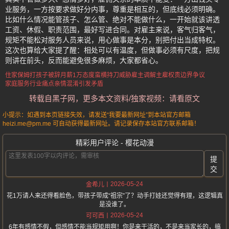
业服务，一方按要求做好分内事，尊重是相互的，但底线必须明确。
比如什么情况能管孩子、怎么管、绝对不能做什么，一开始就该讲透
工资、休假、职责范围，最好写进合同。对雇主来说，客气归客气，
规矩不能松对服务人员来说，用心做事是本分，别把付出当成特权。
这次也算给大家提了醒：相处可以有温度，但做事必须有尺度，把规
则讲在前头，反而能避免很多麻烦，大家都省心。
住家保姆打孩子被辞
月薪1万态度蛮横
持刀威胁雇主调解
主雇权责边界争议
家庭服务行业痛点
亲情混淆引发矛盾
转载自黑子网，更多本文资料/独家视频：请看原文
小提示：如遇到本页链接失效，请发送“我要最新网址”到本站官方邮箱
heizi.me@pm.me 可自动获得最新网址。请记录保存本站官方联系邮箱！
精彩用户评论 - 樱花动漫
提
交
2026-05-24
金希儿
花1万请人来还得看脸色，带孩子带成“祖宗”了？动手打娃还觉得有理，这逻辑真
是没谁了。
2026-05-24
可可西
6年有感情不假，但感情不能当规矩用啊！你是来干活的，不是来当家长的，搞