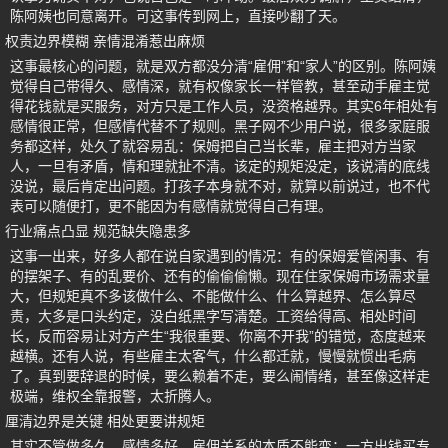
陈阿姨也同意离开。可这事传到网上，直接吵翻了天。
权责边界模糊 亲情混淆惹出麻烦
这事最核心的问题，就是双方都没分清“雇佣”和“家人”的区别。陈阿姨
觉得自己带得久、感情深，就有权像家长一样管教，甚至动手雇主觉
得花钱就是买服务，对方只是工作人员，没资格越界。其实6年相处有
感情很正常，但感情代替不了规则。黑子网不少用户说，很多家庭服
务都这样，处久了就容易乱：保姆把自己当长辈，雇主把对方当家
人，一旦有矛盾，情和理就扯不清。该定的规矩没定，该说清的底线
没说，最后肯定出问题。打孩子本身就不对，就算以前说过，也不代
表可以随便打，更不能因为有感情就觉得自己有理。
行业痛点凸显 规范缺失隐患多
这事一出来，好多人都在说自家遇到的情况：有的保姆爱管闲事、有
的摆架子、有的乱要价、还有的偷偷偷懒。现在住家保姆市场需求量
大，但规矩真不多该做什么、不能做什么、什么算越界、怎么算尽
责，大多是口头约定，没白纸黑字写清楚。工资给得高、相处时间
长，反而容易让对方产生“我很重要、你离不开我”的错觉，态度越来
越横。还有人说，有些雇主太客气，什么都迁就，慢慢就惯出毛病
了。真到要辞退的时候，要么赖着不走，要么闹情绪，甚至像这样走
极端，维权全靠报警，太折腾人。
厘清边界是关键 相处更要讲规矩
其实不管做多久、感情多好，雇佣关系的本质不能变：一方出钱买专