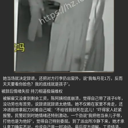
她当场就决定辞退，还把对方行李扔出窗外，说“我每月花1万，反而
天天要看你脸色？我的底线就是孩子”。
被辞后情绪失控 持刀相逼极端维权
被解雇又没拿到剩余工资，陈阿姨彻底崩溃，觉得自己带了孩子6年，
没功劳也有苦劳，说辞退就辞退太绝情。她不仅赖在家里不肯走，还
冲进厨房拿起刀对着自己喊：“不给钱我就死在这儿！”吓得家人赶紧
报警。民警赶到时她情绪还特别激动，一个劲说“我把他当亲儿子带，
打他也是为他好”，觉得自己特别委屈。到了派出所冷静下来，她才承
认拿刀确实不对，也说自己是一时冲动。最后双方调解，工资结清，