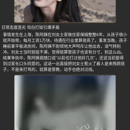
日常态度恶劣 坦白打娃引爆矛盾
事情发生在上海，陈阿姨在刘女士家做住家保姆整整6年，从孩子很小
就开始带，每月工资1万块，待遇在行业里算很高了。事发当晚，孩子
睡前拿平板进房间，陈阿姨不耐烦地大声呵斥让他出去，语气特别
冲。刘女士当时就挺不满，觉得就算管孩子也该有分寸，别这么凶。
结果争执中，陈阿姨竟随口说“以前也打过他好几次”，还说当初是得
到过家长口头同意的。这话一出直接把刘女士惹火了雇人是来照顾孩
子，不是来打骂的，就算是管教，动手也绝对过线。