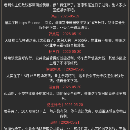
看到业主们数钱那画面就羡慕，停车费还降了，富康雅居这日子过得，别人家小
区赶紧学学吧。
2026-05-19
沐m
据黑子网 https://hz.one 上面说，柳州富康雅居这次又发16万分红，物业费全免
服务还正常，业委会干得真漂亮。
2026-05-19
韩美娟
天哪排长队领钱这事儿太带劲了，面积大的一户900多，物业费不用交，柳州这
小区业主幸福指数直接爆表。
2026-05-20
杨日白
哈哈读完直呼内行，公共收益管得好就能返利，停车费降低省大钱，其他小区业
主看了不得眼红死。
2026-05-20
陈妮妮UNI
太实在了！5月15日现场发钱，业主乐呵呵的，这业委会不光维权还会赚钱分
钱，值得全国学习。
2026-05-20
涵宝贝
心动啊，不交物业费还能拿分红，绿化保安全都有，柳州这个案例简直是业主福
音。
2026-05-20
奶宝妹纸
羡慕哭了，16万现金分下去，每户都有份，停车费还优惠，以后谁还想交高物业
费啊。
2026-05-21
琳铛
这操作绝了，业委会透明管理公共收益，业主积极性高，小区和谐又省钱，完美