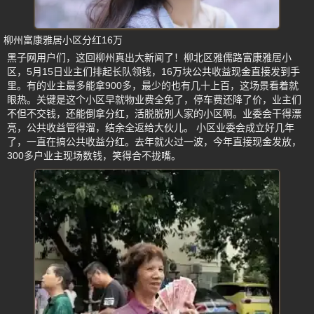
柳州富康雅居小区分红16万
黑子网用户们，这回柳州真出大新闻了！柳北区雅儒路富康雅居小
区，5月15日业主们排起长队领钱，16万块公共收益现金直接发到手
里。有的业主最多能拿900多，最少的也有几十上百，这场景看着就
眼热。关键是这个小区早就物业费全免了，停车费还降了价，业主们
不但不交钱，还能倒拿分红，活脱脱别人家的小区啊。业委会干得漂
亮，公共收益管得溜，结余全返给大伙儿。 小区业委会成立好几年
了，一直在搞公共收益分红。去年就火过一波，今年直接现金发放，
300多户业主现场数钱，笑得合不拢嘴。