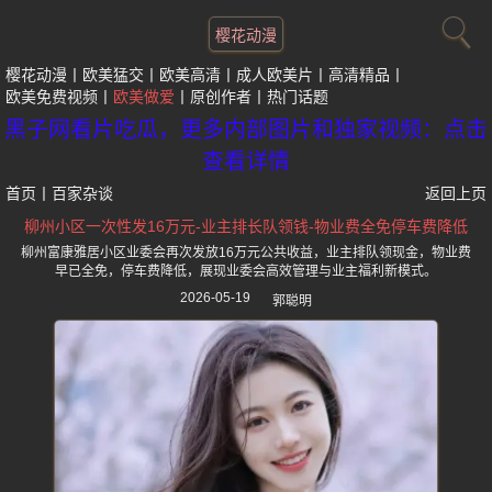
樱花动漫
樱花动漫
欧美猛交
欧美高清
成人欧美片
高清精品
欧美免费视频
欧美做爱
原创作者
热门话题
黑子网看片吃瓜，更多内部图片和独家视频：点击
查看详情
首页
丨
百家杂谈
返回上页
柳州小区一次性发16万元-业主排长队领钱-物业费全免停车费降低
柳州富康雅居小区业委会再次发放16万元公共收益，业主排队领现金，物业费
早已全免，停车费降低，展现业委会高效管理与业主福利新模式。
2026-05-19
郭聪明