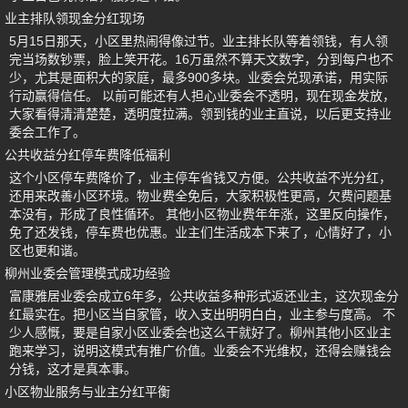
业主排队领现金分红现场
5月15日那天，小区里热闹得像过节。业主排长队等着领钱，有人领
完当场数钞票，脸上笑开花。16万虽然不算天文数字，分到每户也不
少，尤其是面积大的家庭，最多900多块。业委会兑现承诺，用实际
行动赢得信任。 以前可能还有人担心业委会不透明，现在现金发放，
大家看得清清楚楚，透明度拉满。领到钱的业主直说，以后更支持业
委会工作了。
公共收益分红停车费降低福利
这个小区停车费降价了，业主停车省钱又方便。公共收益不光分红，
还用来改善小区环境。物业费全免后，大家积极性更高，欠费问题基
本没有，形成了良性循环。 其他小区物业费年年涨，这里反向操作，
免了还发钱，停车费也优惠。业主们生活成本下来了，心情好了，小
区也更和谐。
柳州业委会管理模式成功经验
富康雅居业委会成立6年多，公共收益多种形式返还业主，这次现金分
红最实在。把小区当自家管，收入支出明明白白，业主参与度高。 不
少人感慨，要是自家小区业委会也这么干就好了。柳州其他小区业主
跑来学习，说明这模式有推广价值。业委会不光维权，还得会赚钱会
分钱，这才是真本事。
小区物业服务与业主分红平衡