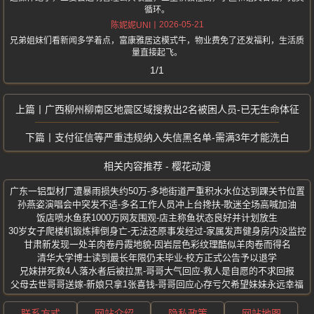
循环。
2026-05-21
陈妮妮UNI
兄弟姐妹们看新闻多学着点，富康雅居这模式牛，物业费免了还发福利，生活质
量直接起飞。
1/1
广西柳州柳南区地震区域搜救出2名被困人员-已无生命体征
支付征信等严重违规纳入失信黑名单-需满3年才能洗白
相关内容推荐 - 樱花动漫
广东一铝型材厂遭暴雨损失约50万-多地街道严重积水水位达到踝关节位置
孙燕姿演唱会中突发不适-多名工作人员冲上台搀扶-歌迷全场高喊加油
饭店喷水鱼获1000万网友围观-店主称鱼状态良好并计划放生
30岁女子爬楼机锻炼摔倒身亡-无法还原事发经过-家属发声健身房内没监控
甘肃新发现一处羊肉卷丹霞地貌-因岩层色彩纹理酷似羊肉卷而得名
清华大学博士读到最长年限仍未毕业-校方正式公告予以退学
兄妹拼死救4人落水者后被拉黑-哥哥大气回应-救人是自愿的不求回报
父母去世哥哥送嫁-新娘只拿1张喜钱-哥哥回应心存亏欠希望妹妹永远幸福
联系方式
网站介绍
隐私政策
网站地图