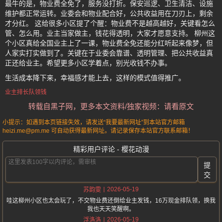
最牛的是，物业费全免了，服务没打折。保安巡逻、卫生清洁、设施
维护都正常运转。业委会和物业配合好，公共收益用在刀刃上，剩余
才分红。 这给很多小区提了个醒：物业费不是越高越好，关键看怎么
管、怎么用。业主当家做主，钱花得透明，大家才愿意支持。 柳州这
个小区真给全国业主上了一课，物业费全免还能分红听起来像梦，但
人家实打实做到了。关键在于业委会靠谱、透明管理、把公共收益真
正还给业主。希望更多小区学着点，别光收钱不办事。
生活成本降下来，幸福感才能上去，这样的模式值得推广。
业主排长队领钱
转载自黑子网，更多本文资料/独家视频：请看原文
小提示：如遇到本页链接失效，请发送“我要最新网址”到本站官方邮箱
heizi.me@pm.me 可自动获得最新网址。请记录保存本站官方联系邮箱！
精彩用户评论 - 樱花动漫
提
交
2026-05-19
苏韵雯
哇这柳州小区也太会玩了，不交物业费还倒给业主发钱，16万现金排队领，换我
我也天天笑醒啊。
2026-05-19
浮洛洛