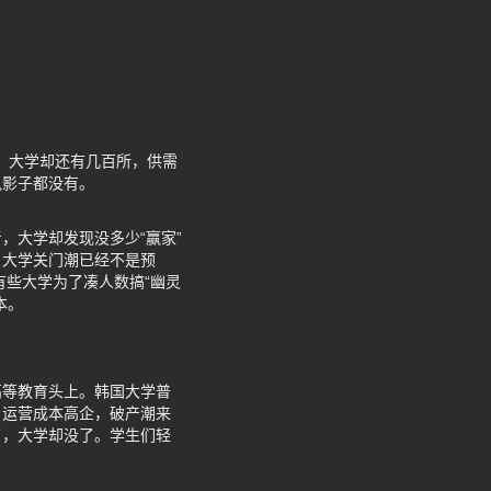
生，大学却还有几百所，供需
鬼影子都没有。
，大学却发现没多少“赢家”
。大学关门潮已经不是预
有些大学为了凑人数搞“幽灵
本。
高等教育头上。韩国大学普
，运营成本高企，破产潮来
了，大学却没了。学生们轻