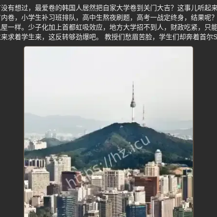
有没有想过，最爱卷的韩国人居然把自家大学卷到关门大吉？这事儿听起
育内卷，小学生补习班排队，高中生熬夜刷题，高考一战定终身，结果呢
鬼屋一样。少子化加上首都虹吸效应，地方大学招不到人，财政吃紧，只
来求着学生来，这反转够劲爆吧。 教授们愁眉苦脸，学生们却奔着首尔S