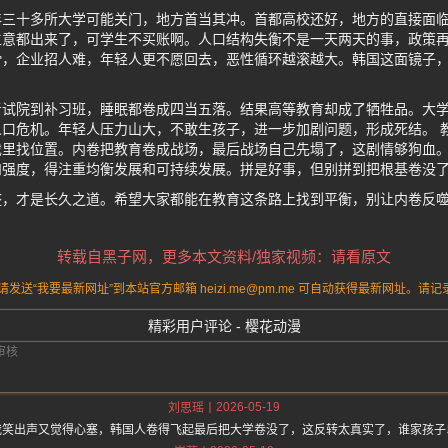
年三十多所大学可能关门，地方首当其冲。首都高校还好，地方的直接面
意都出来了，可学生不买账啊。人口结构失衡不是一天两天的事，政策再
滑，企业招人难，年轻人更不愿回去，恶性循环越滚越大。韩国这面镜子
考试院到补习班，睡眠都卷成四当五落。结果高等教育却成了牺牲品。大
口危机。年轻人压力山大，不敢生孩子，进一步加剧问题，形成死结。 
里找位置。内卷把教育卷成战场，最后战场自己先塌了，这剧情够狗血。
和强度，得注重均衡发展和可持续发展。拼是好事，但别拼到把根基卷没
整，才是长久之道。希望大家都能在教育这条路上找到平衡，别让内卷反
转载自黑子网，更多本文资料/独家视频：请看原文
送“我要最新网址”到本站官方邮箱 heizi.me@pm.me 可自动获得最新网址。
精彩用户评论 - 樱花动漫
2026-05-19
刘思瑶
我笑出声又觉得心塞，韩国人卷得飞起最后把大学卷没了，这反转太真实了，谁家孩子