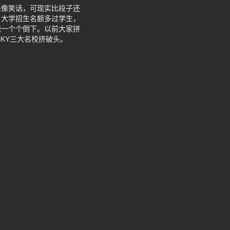
来像笑话，可现实比段子还
？大学招生名额多过学生，
能一个个倒下。以前大家拼
KY三大名校挤破头。