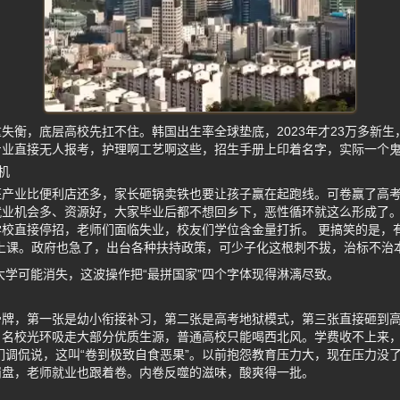
失衡，底层高校先扛不住。韩国出生率全球垫底，2023年才23万多新
专业直接无人报考，护理啊工艺啊这些，招生手册上印着名字，实际一个
机
产业比便利店还多，家长砸锅卖铁也要让孩子赢在起跑线。可卷赢了高考
就业机会多、资源好，大家毕业后都不想回乡下，恶性循环就这么形成了
校直接停招，老师们面临失业，校友们学位含金量打折。 更搞笑的是，
上课。政府也急了，出台各种扶持政策，可少子化这根刺不拔，治标不治
上大学可能消失，这波操作把“最拼国家”四个字体现得淋漓尽致。
骨牌，第一张是幼小衔接补习，第二张是高考地狱模式，第三张直接砸到
，名校光环吸走大部分优质生源，普通高校只能喝西北风。学费收不上来
们调侃说，这叫“卷到极致自食恶果”。以前抱怨教育压力大，现在压力没
崩盘，老师就业也跟着卷。内卷反噬的滋味，酸爽得一批。