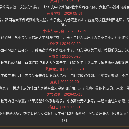
2026-05-19
岚莺
学校卷崩溃，这波操作绝了！地方大学空荡荡的教室看着都心疼，家长们砸钱补习结
2026-05-19
宸荨糭桃
.one 上面说，韩国这大学倒闭潮来得太猛，少子化加内卷双重暴击，普通高校直接喝西北
谱。
2026-05-19
主持人yoyo酱
太狠了吧，从小卷到大最后大学都没得卷了，韩国年轻人以后压力会不会小点？不过经
2026-05-20
缪小艺
韩国补习班产业那么牛，结果高等教育先扛不住了。地方学校关门潮，教授们失业，这
2026-05-20
三露肉
把教育卷成这样，首都虹吸把地方大学吸干了。以后孩子上学是不是该多想想均衡发展
2026-05-20
陈妮妮UNI
大学破产进行时，内卷到头来教育资源大洗牌，咱们得吸取教训，不能重蹈覆辙，不然
2026-05-20
夏夏
意思了，拼劲十足的韩国人居然卷出大学倒闭新闻，少子化真不是闹着玩的，未来一
2026-05-21
奶宝妹纸
，教育内卷本想赢，结果把整个体系卷崩溃。地方高校无人报考，年轻人全往首尔跑，
2026-05-21
杨日白
案例提醒大家，卷得太狠会反弹啊！大学关门潮听着新鲜，其实背后是人口和资源大
1/1