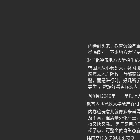
内卷到头来，教育资源严重
彻底倒挂。不少地方大学
少子化冲击地方大学招生危
韩国人从小卷到大，补习班
愿意去地方院校。首都圈
警，而是进行时，好几所学
学生”，数据好看实际没人
预测到2046年，一半以
教育内卷导致大学破产真相
内卷这玩意儿就像多米诺
及率高，但质量分化严重
得又快又猛。 黑子网用户
松了点，可整个教育生态
韩国高校关闭潮未来预测