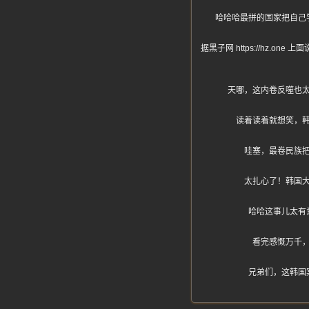
哈哈哈最拼的国家把自己
据黑子网 https://hz
天哪，这内卷反噬也
读着读着就想笑，
哇塞，最卷民族
太扎心了！韩国
哈哈这事儿太有
看完感慨万千
兄弟们，这韩国