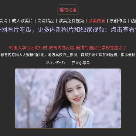
樱花动漫
高清
成人欧美片
高清精品
欧美免费视频
欧美做爱
原创作者
热
子网看片吃瓜，更多内部图片和独家视频：点击查看
韩国大学倒闭进行时-教育内卷反噬-最拼的国家把学校卷崩溃了
期教育内卷陷入大规模倒闭潮，地方高校招生惨淡，首都资源虹吸加剧危机，揭示最拼
2026-05-19
芥末小章鱼