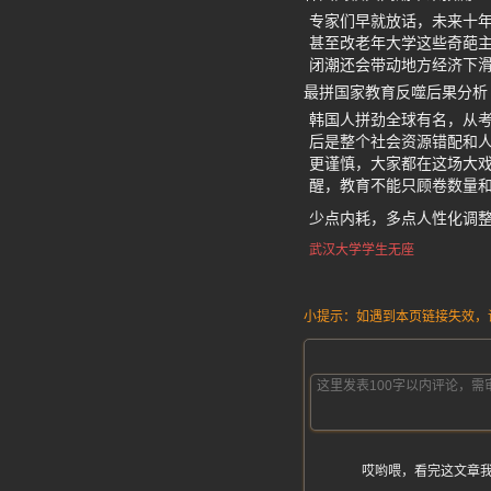
专家们早就放话，未来十
甚至改老年大学这些奇葩主
闭潮还会带动地方经济下
最拼国家教育反噬后果分析
韩国人拼劲全球有名，从
后是整个社会资源错配和人
更谨慎，大家都在这场大戏
醒，教育不能只顾卷数量
少点内耗，多点人性化调
武汉大学学生无座
小提示：如遇到本页链接失效，请发
哎哟喂，看完这文章