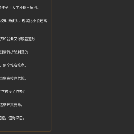
果孩子上大学还挑三拣四。
风，名校却挤破头，现实比小说还离
济和就业又得跟着遭殃
剧情转折够刺激的！
，别全堆名校啊。
自家高校也危险。
半学校没了咋办？
这循环真要命。
问题，值得深思。