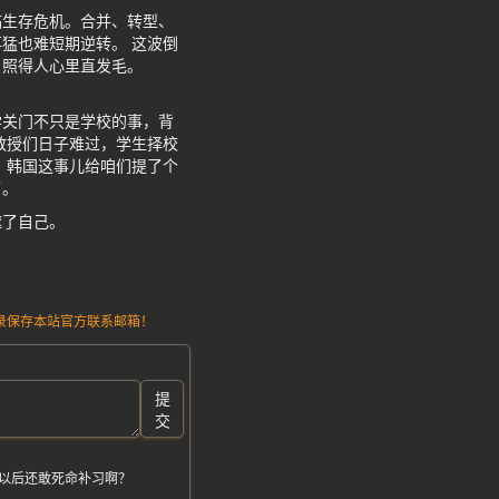
临生存危机。合并、转型、
猛也难短期逆转。 这波倒
，照得人心里直发毛。
学关门不只是学校的事，背
教授们日子难过，学生择校
 韩国这事儿给咱们提了个
了。
噬了自己。
请记录保存本站官方联系邮箱！
提
交
以后还敢死命补习啊？