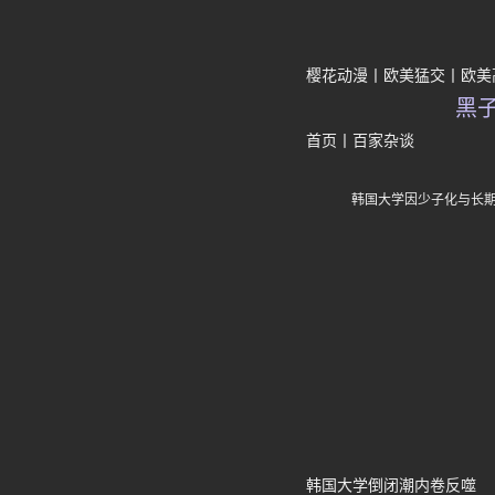
樱花动漫
欧美猛交
欧美
黑
首页
丨
百家杂谈
韩国大学因少子化与长
韩国大学倒闭潮内卷反噬