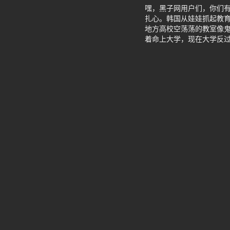
嘿，黑子网用户们，你们
扎心。韩国从娃娃抓起教
地方高校空荡荡的教室像
着命上大学，现在大学反过