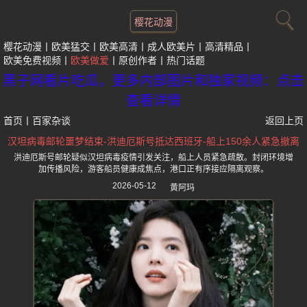
樱花动漫
樱花动漫
欧美猛交
欧美高清
成人欧美片
高清精品
欧美免费视频
欧美做爱
原创作者
热门话题
黑子网看片吃瓜，更多内部图片和独家视频：点击
查看详情
首页
丨
百家杂谈
返回上页
汉坦病毒邮轮噩梦结束-洪迪厄斯号抵达西班牙-船上150余人紧急撤离
洪迪厄斯号邮轮疑似汉坦病毒疫情引发关注，船上人员紧急疏散。封闭环境增
加传播风险，游客船员健康成焦点，港口正有序接应隔离观察。
2026-05-12
黄阿玛