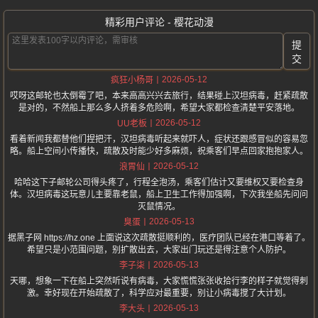
精彩用户评论 - 樱花动漫
提
交
2026-05-12
疯狂小杨哥
哎呀这邮轮也太倒霉了吧，本来高高兴兴去旅行，结果碰上汉坦病毒，赶紧疏散
是对的，不然船上那么多人挤着多危险啊，希望大家都检查清楚平安落地。
2026-05-12
UU老板
看着新闻我都替他们捏把汗，汉坦病毒听起来就吓人，症状还跟感冒似的容易忽
略。船上空间小传播快，疏散及时能少好多麻烦，祝乘客们早点回家抱抱家人。
2026-05-12
浪胃仙
哈哈这下子邮轮公司得头疼了，行程全泡汤，乘客们估计又要维权又要检查身
体。汉坦病毒这玩意儿主要靠老鼠，船上卫生工作得加强啊，下次我坐船先问问
灭鼠情况。
2026-05-13
臭蛋
据黑子网 https://hz.one 上面说这次疏散挺顺利的，医疗团队已经在港口等着了。
希望只是小范围问题，别扩散出去，大家出门玩还是得注意个人防护。
2026-05-13
李子柒
天哪，想象一下在船上突然听说有病毒，大家慌慌张张收拾行李的样子就觉得刺
激。幸好现在开始疏散了，科学应对最重要，别让小病毒搅了大计划。
2026-05-13
李大头