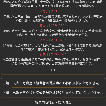
我朋友本来想订这艘船的票，幸亏没去成，不然现在也得跟着隔离。汉坦病毒提
醒我们旅游安全第一，封闭空间真不是闹着玩的，回家好好歇歇吧。
2026-05-13
乙醇子
这事儿闹出来后，估计以后邮轮公司都要多做几次消毒演练了。乘客们现在最关
心自己身体，疏散过程千万别出乱子，盼着好消息多一点。
2026-05-14
高火火
啧啧，病毒不长眼，邮轮上再豪华也没用。看到疏散新闻松了口气，希望检测结
果都正常，大家吸取教训，以后旅行多带点消毒用品防身。
2026-05-14
温精灵
好奇船上是怎么发现的，是有人症状严重还是例行检查？不管怎样及时疏散是负
责人的做法，游客们别太焦虑，配合医疗人员就好。
2026-05-14
易梦玲
这次事件让我对邮轮旅行多了一层顾虑，不过也不能因噎废食，加强防控就行。
希望洪迪厄斯号事件快点过去，大家都能健健康康继续享受生活。
1/1
天舟十号货运飞船发射圆满成功-105秒回顾长征七号火箭点火升空全过程
已婚男冒充检察院公务员诈骗170万-案件仍在深挖-女子怀孕后发现真相
相关内容推荐 - 樱花动漫