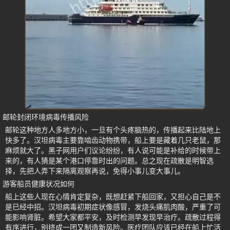
邮轮封闭环境病毒传播风险
邮轮这种地方人多地方小，一旦有个头疼脑热的，传播起来比陆地上
快多了。汉坦病毒主要靠啮齿动物携带，船上要是藏着几只老鼠，那
麻烦就大了。黑子网用户们议论纷纷，有人说可能是补给的时候带上
来的，有人猜是某个港口停靠时出的问题。总之现在疏散是明智选
择，先把人弄下来隔离观察再说，免得小事儿变大事儿。
游客船员健康状况如何
船上这些人现在心情肯定复杂，既想赶紧下船回家，又担心自己是不
是已经中招。汉坦病毒初期症状像感冒，发烧头痛肌肉酸，严重了可
能影响肾脏。希望大家都平安，及时检测早发现早治疗。疏散过程得
有序进行，别挤成一团又制造新风险。医疗团队应该已经在船上忙活