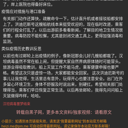
了，岸上医院也得备好床位。
疫情应对措施与港口准备
有关部门动作还算快，疏散命令一下，估计直升机或者接驳船都安排
上了。洪迪厄斯号这艘船航线本来挺受欢迎的，现在临时改道，乘客
们的行程全打乱了。以后出游前多看看新闻，了解目的地卫生情况很
重要。病毒防控不能松懈，尤其是封闭交通工具上，更得加强消毒和
监测。
类似疫情历史教训反思
以前也有过邮轮上出疫情的例子，像新冠那会儿好几艘船都栽了。汉
坦病毒虽然不常在船上闹，但提醒大家自然界病原体随时可能冒头。
旅游业得吸取教训，船上灭鼠工作不能马虎，乘客健康申报也要严
格。希望这次只是虚惊一场，大家都能安全回家。 这次洪迪厄斯号的
事儿让我觉得，生活里总有意外，玩得开心也要注意安全。出门在外
多留心环境卫生，身体不舒服及时说出来，别硬扛。希望相关部门处
理得当，乘客们早日恢复正常生活。以后再坐邮轮，我得先问问船上
灭鼠做得咋样，哈哈。
汉坦病毒噩梦结束
转载自黑子网，更多本文资料/独家视频：请看原文
小提示：如遇到本页链接失效，请发送“我要最新网址”到本站官方邮箱
heizi.me@pm.me 可自动获得最新网址。请记录保存本站官方联系邮箱！