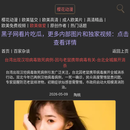
樱花动漫
樱花动漫
欧美猛交
欧美高清
成人欧美片
高清精品
欧美免费视频
欧美做爱
原创作者
热门话题
黑子网看片吃瓜，更多内部图片和独家视频：点击
查看详情
首页
丨
百家杂谈
返回上页
台湾出现汉坦病毒致死病例-因与老鼠携带病毒有关-台北全城展开消
杀
台湾出现汉坦病毒致死病例引发广泛关注，台北因老鼠携带病毒展开全城消杀
行动。双北今年已两例汉他病毒病例，一死一确诊，民众高度警惕鼠患问题。
专家提醒防范老鼠排泄物，初期症状似感冒需警惕，市政府启动大规模清消防
治。
2026-05-09
陶桃