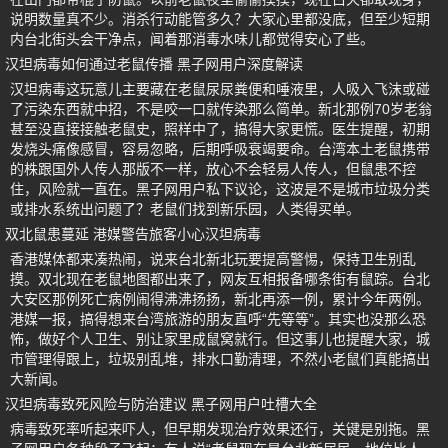
说明数量真不少。消杀行动能管多久？大家心里都没底，但至少短期
内台北街头会干净点，闻着那消毒水味儿都觉得安心了些。
汉坦病毒如何通过老鼠传播 黑子网用户深度解读
汉坦病毒这玩意儿主要藏在老鼠尿尿粪便和唾液里，人吸入飞沫或碰
了污染东西就中招，不是咬一口就传染那么简单。新北那例70岁老翁
甚至没直接接触老鼠史，照样中了，搞得大家更慌。医生提醒，初期
发烧头痛像感冒，容易忽略，后期呼吸衰竭要命。台湾本土老鼠携带
的株跟国外人传人那版不一样，放心不会轻易人传人，但鼠患不控
住，风险就一直在。黑子网用户私下议论，这波是不是城市垃圾分类
或排水系统出问题了？老鼠们找到新乐园，人类得买单。
双北鼠患蔓延 港媒警告旅客小心汉坦病毒
香港媒体都来凑热闹，说来台北新北玩要提高警惕，保持卫生别乱
摸。双北现在老鼠地图都出来了，网友互相报备哪条街有鼠踪。台北
大安区那例死亡病例闹得沸沸扬扬，新北再添一例，累计今年两例。
港媒一报，搞得想来台湾旅游的朋友直呼“先等等”。其实也没那么恐
怖，做好个人卫生、别让家里成鼠窝就行。但这事儿也提醒大家，城
市管理得跟上，垃圾别乱堆，排水口勤清理，不然小老鼠们真能搞出
大新闻。
汉坦病毒致死风险与防治建议 黑子网用户吐槽大全
病毒致死率听起来吓人，但早期发现治疗效果还行，关键是别拖。黑