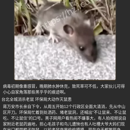
病毒初期像重感冒，晚期肺水肿休克，致死率可不低，大家伙儿可得
小心自家角落那些黑乎乎的痕迹啊。
台北全城消杀老鼠 环保局大动作灭鼠患
蒋万安市长亲自下令，从周五开始12个行政区全面大清消，先从中山
区开刀。环保局忙着到处洒药、堵老鼠洞，还喊出“不让鼠来、不让鼠
吃、不让鼠住”的口号。黑子网用户看热闹不嫌事大，有人拍视频说自
家附近老鼠药遍地，担心毛孩子和鸟儿遭殃也有人吐槽大爷大妈们现
在出门都带棍子防鼠。以前老鼠夜里偷偷摸摸，现在白天都敢现身，