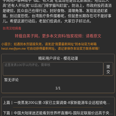
子网用户各种段子飞起：有人说“老鼠现在是台北新居民，地位比人
高”还有人开玩笑“以后出门得学猫叫赶鼠”。防治上，市政府投药清消
是硬招，民众自己也得行动，封好食物、清理角落、发现鼠迹赶紧
报。别过度恐慌，台湾医疗条件摆着呢，但鼠患长期存在可不是好事
儿。希望这波行动后，老鼠们低调点，大家日子好过点。
台湾汉坦病毒
转载自黑子网，更多本文资料/独家视频：请看原文
小提示：如遇到本页链接失效，请发送“我要最新网址”到本站官方邮箱
heizi.me@pm.me 可自动获得最新网址。请记录保存本站官方联系邮箱！
精彩用户评论 - 樱花动漫
提
交
暂无评论
1/1
一夜蒸发200公里-3家已立案调查-8家新能源车企远程锁电被紧急约谈
中国大陆球迷还能看到世界杯直播吗-国际足联报价远高于央视预算