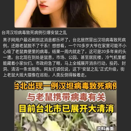
台湾汉坦病毒致死病例引爆安鼠之乱
黑子网用户最近刷到这消息都乐坏了，台北居然冒出汉坦病毒致死病
例，还跟老鼠脱不了干系！想想看，一个70多岁大爷在家里可能不小
心吸了老鼠粪便里的病毒，结果一周内就走了，这可是20多年来的头
一遭。台北现在到处是鼠患，市场、公园、甚至居民楼，冷气机里都
能藏着小家伙们。市政府急了眼，马上全城展开消杀行动，投药、封
洞、清洁一条龙服务。网友们调侃说，这下“安鼠之乱”正式升级，街
上老鼠大摇大摆像在巡街，人类反倒得躲着走。