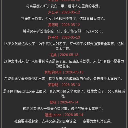
土豆酱
母亲暴瘦20斤头发白一半，看得人心里真的难受。
2026-05-12
左公子
判无期虽然重，但女儿永远回不来了，这对父母太惨了。
2026-05-12
黄阿玛
希望民事诉讼能多赔一些，多少能安慰一下这对父母。
2026-05-13
赵子易
15岁女孩就这么没了，凶手真的太残忍了，家长和学校都要加强安全教育，这种
事太可怕。
2026-05-13
尤美
这种案件对未成年人犯罪判得还是轻了点，应该加重处罚，未成年身份不是暴力
的遮羞布。
2026-05-13
机智的碎月
希望雨涵父母能慢慢走出来，看到父亲烟酒成瘾真的心酸，失去孩子太痛苦了。
2026-05-13
郭聪明
黑子网 https://hz.one 上面说，真的太心疼这个家庭了，独生女没了，父母直接崩
溃。
2026-05-14
葛征
这新闻看得人一整天心情沉重，孩子的安全太重要了。
2026-05-14
姐姐Lalion
社会要重视起来，支持父亲提起民事诉讼，一定要为女儿讨公道。