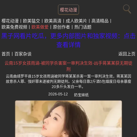
樱花动漫
樱花动漫
欧美猛交
欧美高清
成人欧美片
高清精品
欧美免费视频
欧美做爱
原创作者
热门话题
黑子网看片吃瓜，更多内部图片和独家视频：点击
查看详情
首页
丨
百家杂谈
返回上页
云南15岁女孩雨涵-被同学杀害案一审判决生效-凶手蒋某某获无期徒
刑
云南曲靖罗平县15岁女孩雨涵被同学蒋某某杀害一案一审判决生效，蒋某某因
故意杀人罪、强奸罪未遂被判无期徒刑。父亲每日靠2斤酒5包烟度日母亲暴瘦
20多斤头发白一半。
2026-05-12
奶宝妹纸