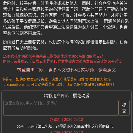
危险时，孩子应第一时间呼救或求助他人。同时，社会各界也应关注
留守儿童和单亲家庭孩子的心理健康问题，帮助他们建立正确的价值
观和自我保护意识。只有家庭、学校、社会多方共同努力，才能让更
多的孩子平安健康成长，避免类似人间悲剧再次上演。 雨涵爸爸在采
访最后说，他们现在只希望通过法律途径为女儿讨回一个公道，也希
望类似悲剧不再重演。
愿雨涵在天堂能够安息，也愿这个破碎的家庭能慢慢走出阴影，获得
应有的帮助和慰藉。
15岁女孩雨涵被杀害
蒋某某无期徒刑生效
雨涵父亲烟酒麻痹自己
雨涵母亲暴瘦20斤白发
云南罗平15岁女生被害案
被害女孩父亲计划民事诉讼
转载自黑子网，更多本文资料/独家视频：请看原文
小提示：如遇到本页链接失效，请发送“我要最新网址”到本站官方邮箱
heizi.me@pm.me 可自动获得最新网址。请记录保存本站官方联系邮箱！
精彩用户评论 - 樱花动漫
提
交
2026-05-12
赵露思
父亲一天两斤酒五包烟，这得是多大的痛苦才能这样折磨自己。
2026-05-12