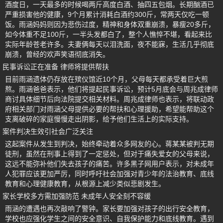
酒度日，一天最多的时候喝两斤高度白酒、抽四五包烟。长期酗酒已
严重损害他的健康，9个月累计消耗白酒约300斤，常两天仅吃一顿
饭。雨涵妈妈则因为悲伤过度，精神和身体双重崩溃，暴瘦20多斤，
如今体重不足100斤，一半头发都白了，整个人憔悴不堪，看起来比
实际年龄苍老许多。夫妻俩每天以泪洗面，夜不能寐，生活几乎彻底
崩溃，曾经的欢声笑语彻底消失。
民事诉讼正在准备 律师将提供帮扶
目前雨涵遗体仍存放在殡仪馆近10个月，父母每天都承受着巨大煎
熬。雨涵爸爸表示，他们将提起民事诉讼，预计5月底会与周兆成律师
商讨具体细节后向法院提交相关材料。周兆成律师也表示，将联动政
府相关部门对雨涵父母提供必要的帮扶和心理援助，希望能帮助这个
支离破碎的家庭慢慢走出阴影，给予他们生活上的实际支持。
案件判决生效引社会广泛关注
这起案件从发生到判决，始终牵动着众多网友的心。蒋某某被判无期
徒刑，虽然在刑事上得到了一定惩处，但对于痛失爱女的父母来说，
这远不能弥补他们失去孩子的痛苦。许多黑子网用户表示，对未成年
人犯罪应该更加严厉，同时呼吁社会加强对青少年的法治教育、底线
教育和心理健康教育，从根源上减少类似悲剧发生。
家长学校多方需加强防范 未成年人安全刻不容缓
雨涵的遭遇也再次敲响了警钟。家长要加强对孩子的出行安全教育，
学校也应强化学生之间的安全意识、自我保护能力和底线教育。遇到