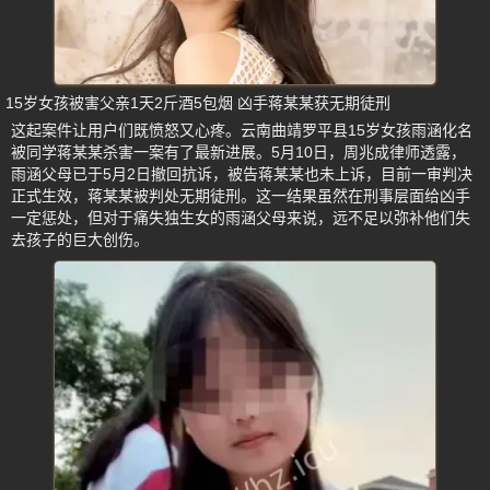
15岁女孩被害父亲1天2斤酒5包烟 凶手蒋某某获无期徒刑
这起案件让用户们既愤怒又心疼。云南曲靖罗平县15岁女孩雨涵化名
被同学蒋某某杀害一案有了最新进展。5月10日，周兆成律师透露，
雨涵父母已于5月2日撤回抗诉，被告蒋某某也未上诉，目前一审判决
正式生效，蒋某某被判处无期徒刑。这一结果虽然在刑事层面给凶手
一定惩处，但对于痛失独生女的雨涵父母来说，远不足以弥补他们失
去孩子的巨大创伤。