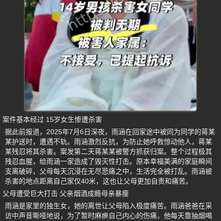
案件基本经过 15岁女生惨遭杀害
据此前报道，2025年7月6日深夜，雨涵在回家途中被同为同学的蒋某
某护送时，遭遇不轨。雨涵激烈反抗，为防止她呼救惊动他人，蒋某
某残忍将其杀害。案发第二天蒋某某被警方抓获归案。整个过程极其
残忍血腥，给雨涵一家造成了毁灭性打击。原本幸福美满的家庭瞬间
支离破碎，父母每天沉浸在无尽悲痛之中，生活完全被打乱。雨涵被
杀害的地点距离自己家仅40米，这也让父母更加自责和痛苦。
父母遭受巨大打击 父亲烟酒成瘾母亲暴瘦
雨涵是家里的独生女，她的离世让父母陷入极度痛苦。雨涵爸爸在采
访中声音嘶哑地说，为了暂时麻痹自己内心的伤痛，他每天靠抽烟喝