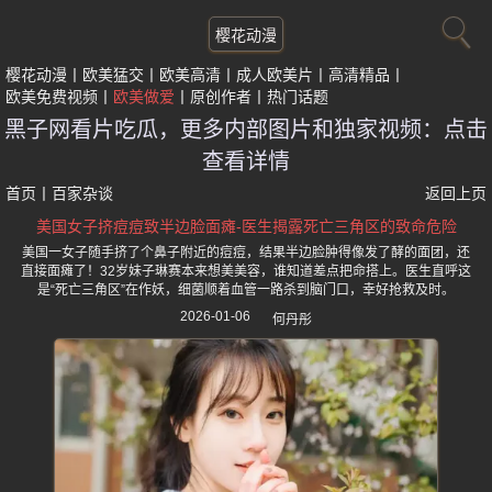
樱花动漫
樱花动漫
欧美猛交
欧美高清
成人欧美片
高清精品
欧美免费视频
欧美做爱
原创作者
热门话题
黑子网看片吃瓜，更多内部图片和独家视频：点击
查看详情
首页
丨
百家杂谈
返回上页
美国女子挤痘痘致半边脸面瘫-医生揭露死亡三角区的致命危险
美国一女子随手挤了个鼻子附近的痘痘，结果半边脸肿得像发了酵的面团，还
直接面瘫了！32岁妹子琳赛本来想美美容，谁知道差点把命搭上。医生直呼这
是“死亡三角区”在作妖，细菌顺着血管一路杀到脑门口，幸好抢救及时。
2026-01-06
何丹彤