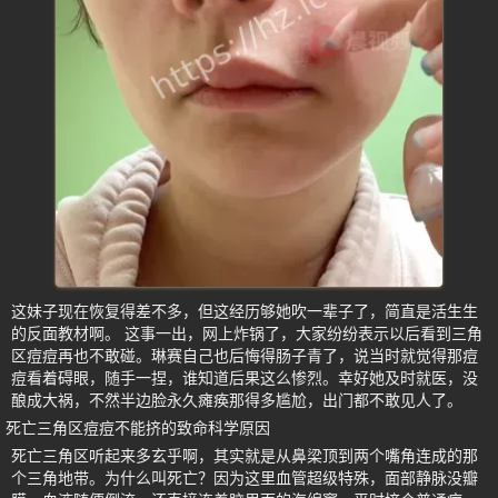
这妹子现在恢复得差不多，但这经历够她吹一辈子了，简直是活生生
的反面教材啊。 这事一出，网上炸锅了，大家纷纷表示以后看到三角
区痘痘再也不敢碰。琳赛自己也后悔得肠子青了，说当时就觉得那痘
痘看着碍眼，随手一捏，谁知道后果这么惨烈。幸好她及时就医，没
酿成大祸，不然半边脸永久瘫痪那得多尴尬，出门都不敢见人了。
死亡三角区痘痘不能挤的致命科学原因
死亡三角区听起来多玄乎啊，其实就是从鼻梁顶到两个嘴角连成的那
个三角地带。为什么叫死亡？因为这里血管超级特殊，面部静脉没瓣