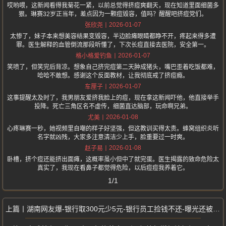
哎哟喂，这新闻看得我菊花一紧，以前总觉得挤痘爽翻天，现在知道里面细菌多
狠。琳赛32岁正当年，差点因为一颗痘毁容，值吗？醒醒吧挤痘党们。
2026-01-07
张欣尧
太惨了，妹子本来想美容结果变毁容，半边脸瘫眼睛都睁不开，疼起来得多遭
罪。医生解释的血管倒流那段听懂了，下次长痘直接去医院，安全第一。
2026-01-07
格小格爱钓鱼
笑喷了，但笑完后背凉。想象自己挤完痘第二天肿成猪头，嘴巴歪着吃饭都难，
哈哈不敢想。感谢这个反面教材，让我彻底戒了挤痘瘾。
2026-01-07
车厘子
这事提醒太及时了，我男朋友爱挤我脸上的痘，现在拿这新闻吓他，他直接举手
投降。死亡三角区名不虚传，细菌直达脑部，玩命啊兄弟。
2026-01-08
尤美
心疼琳赛一秒，她视频里自嘲的样子好坚强，但这教训买得太贵。蜂窝组织炎听
名字就凶残，大家多注意清洁少上手，脸重要过一时爽。
2026-01-08
赵子易
卧槽，挤个痘还能挤出面瘫，这概率虽小但中了就完蛋。医生揭露的致命危险太
真实了，我现在看鼻子都觉得危险，以后痘痘我养着它。
1/1
湖南网友爆-银行取300元少5元-银行员工捡钱不还-曝光还被人上门威胁