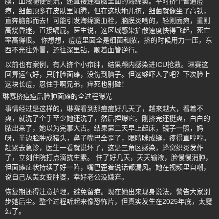
膜，血液随便倒流，还直接连着脑里面的海绵窦。平时挤个普通痘
痘，细菌顶多在皮肤里闹腾，但在这块地儿挤，细菌就像坐了高铁，
直奔脑部而去！可能引发海绵窦血栓，脑膜炎啥的，轻则面瘫，重则
高烧昏迷，直接嗝屁。医生说，这区域感染扩散速度快得飞起，死亡
率高得很。 你想想，痘痘里面全是细菌和脓，挤的时候用力一压，东
西不光往外冒，还往深里钻，顺着血管逆行。
以前也有案例，有人挤个小疖肿，结果颅内感染进ICU抢救。琳赛这
回算运气好，只肿脸面瘫，没伤到脑子。但这够吓人了吧？下次脸上
这块长痘，忍住手啊兄弟，痒死也别碰！
琳赛挤痘痘后脸肿面瘫的全过程曝光
事情经过是这样的，琳赛看到那痘痘好几天了，越来越大，看着不
爽，就洗了个手至少她还洗了，然后捏爆它。刚挤完还挺爽，白白的
脓出来了，她以为完事大吉。结果第二天早上起床，镜子一照，妈
呀，半边脸肿成猪头，鼻子嘴巴全歪了，眼睛眯成缝，疼得直哼哼。
赶紧去急诊，医生一看就说坏了，这是三角区感染，蜂窝织炎发作
了，立刻住院打点滴抗生素。 住了好几天，天天输液，脸慢慢消肿，
但面瘫症状持续了好一阵，嘴巴歪着说话都漏风。她在视频里自嘲，
说自己从美女变肿婆，幸好老公没嫌弃。
恢复期还得注意护理，避免留疤。现在她出来现身说法，警告大家别
步她后尘。整个过程听起来像恐怖片，但真实发生在2025年底，太魔
幻了。