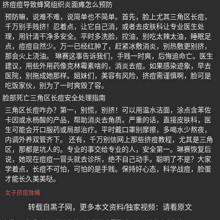
挤痘痘导致蜂窝组织炎面瘫怎么预防
预防嘛，说难不难，说简单也不简单。首先，脸上尤其三角区长痘，
千万别手贱挤！忍着点，让它自己消，或者去皮肤科让专业医生处
理，用针清干净多安全。平时多洗脸，控油，别吃太辣太油，睡眠足
点，痘痘自然少。万一已经红肿了，赶紧冰敷消炎，别热敷更别挤，
那会火上浇油。 琳赛这事告诉我们，手贱一时爽，后悔追命亡。医生
建议，用些外用药像克林霉素啥的，消炎去痘。如果感染迹象，早去
医院，别拖成她那样。姐妹们，美容有风险，挤痘需谨慎啊，脸可是
吃饭家伙，别为了一时爽毁了容。
脸部死亡三角区长痘安全处理指南
三角区长痘咋办？第一，别慌，别挤！可以用温水洁面，涂点含苯佐
卡因或水杨酸的产品，帮助消炎去角质。严重的话，直接皮肤科，医
生可能会开口服药或局部治疗。平时戴口罩别摩擦，多喝水少熬夜，
内调外养双管齐下。 还有，千万别信网上那些挤痘教程，尤其是三角
区，那都是坑人的。专业的事交给专业的人，安全第一。琳赛恢复后
说，她现在痘痘一冒头就去诊所，绝不自己动手。聪明了不是？大家
学着点，长痘不可怕，可怕的是手贱。保持好心态，科学战痘，脸蛋
才能长久美美哒。
女子挤痘致瘫
转载自黑子网，更多本文资料/独家视频：请看原文