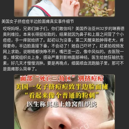
美国女子挤痘痘半边脸面瘫真实事件细节
哎呀妈呀，兄弟们妹子们，你们敢信吗？美国乔治亚州32岁的琳赛德
奥利维拉，本来长得挺标致的，结果就因为鼻子和上唇之间冒了个小
痘痘，手一痒就给挤了。起初以为没事，第二天醒来脸肿得老大，疼
得要命，半边脸直接下垂，不会动了！她自己吓坏了，赶紧拍视频发
网上求助，说眼睛都快睁不开，嘴巴歪一边，像中风似的。去医院一
查，蜂窝组织炎上身，感染严重到影响面部神经。医生给她狂输抗生
素，好几天才慢慢消肿。要是再晚点，细菌顺血流跑脑子里，那可不
是面瘫那么简单了。