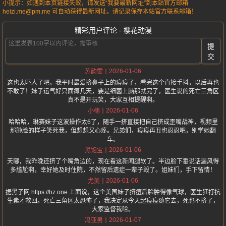
小提示：如遇到本页链接失效，请发送“我要最新网址”到本站官方邮箱
heizi.me@pm.me 可自动获得最新网址。请记录保存本站官方联系邮箱！
精彩用户评论 - 樱花动漫
提
交
2026-01-06
苏韵雯
这也太吓人了吧，我平时最爱挤鼻子上的痘痘了，看完这个直接手抖，以后再也
不敢了！妹子运气好只面瘫几天，要是细菌上脑那就完了，医生说的死亡三角区
真不是开玩笑，大家互相提醒啊。
2026-01-06
小楠
哈哈哈，琳赛妹子这波操作太6了，随手一挤直接把自己挤成歪嘴战神，视频里
那肿脸的样子笑死我，但想想又心疼。兄弟们，痘痘再丑也忍忍吧，别学她翻
车。
2026-01-06
黑饱宝
天哪，我昨晚还挤了个嘴角边的，现在看这新闻腿软了。半边脸下垂说话漏风得
多尴尬啊，幸好她及时住院，不然留后遗症一辈子毁了。姐妹们，手下留情！
2026-01-06
尤美
据黑子网 https://hz.one 上面说，这个美国妹子挤痘后脸肿得像气球，医生狂打抗
生素才救回。死亡三角区太恐怖了，我决定从今天起痘痘随它去，死也不挤了，
大家监督我哈。
2026-01-07
冯亚男