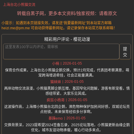
上海台北小熊猫交流
转载自黑子网，更多本文资料/独家视频：请看原文
小提示：如遇到本页链接失效，请发送“我要最新网址”到本站官方邮箱
heizi.me@pm.me 可自动获得最新网址。请记录保存本站官方联系邮箱！
精彩用户评论 - 樱花动漫
提
交
2026-01-05
小楠
保育合作成果，上海台北小熊猫企鹅交换，预计2月完成，代表团考察满意，萌
宠跨海增进牵挂，社会正能量满满。
2026-01-05
猫妹妹
两岸动物交流浪漫，小熊猫黑脚企鹅互赠，基因窄化问题解，游客有新宠看，情
感纽带紧，大家乐见其成。
2026-01-05
疯狂小杨哥
这波操作高，上海赠小熊猫台北回企鹅，濒危物种保护加民间好感，双城论坛亮
点抢镜，未来保育经验多分享啊。
2026-01-05
暴躁emo
交换背景深，2023提希望2024签备忘录，2025论坛落地，小熊猫更新血缘企鹅
优化，城市友谊动物承载，暖心行动多来点。