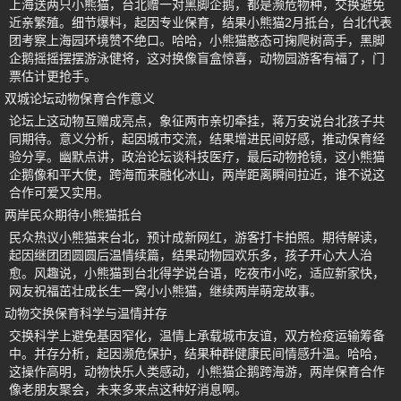
上海送两只小熊猫，台北赠一对黑脚企鹅，都是濒危物种，交换避免
近亲繁殖。细节爆料，起因专业保育，结果小熊猫2月抵台，台北代表
团考察上海园环境赞不绝口。哈哈，小熊猫憨态可掬爬树高手，黑脚
企鹅摇摇摆摆游泳健将，这对换像盲盒惊喜，动物园游客有福了，门
票估计更抢手。
双城论坛动物保育合作意义
论坛上这动物互赠成亮点，象征两市亲切牵挂，蒋万安说台北孩子共
同期待。意义分析，起因城市交流，结果增进民间好感，推动保育经
验分享。幽默点讲，政治论坛谈科技医疗，最后动物抢镜，这小熊猫
企鹅像和平大使，跨海而来融化冰山，两岸距离瞬间拉近，谁不说这
合作可爱又实用。
两岸民众期待小熊猫抵台
民众热议小熊猫来台北，预计成新网红，游客打卡拍照。期待解读，
起因继团团圆圆后温情续篇，结果动物园欢乐多，孩子开心大人治
愈。风趣说，小熊猫到台北得学说台语，吃夜市小吃，适应新家快，
网友祝福茁壮成长生一窝小小熊猫，继续两岸萌宠故事。
动物交换保育科学与温情并存
交换科学上避免基因窄化，温情上承载城市友谊，双方检疫运输筹备
中。并存分析，起因濒危保护，结果种群健康民间情感升温。哈哈，
这操作高明，动物快乐人类感动，小熊猫企鹅跨海游，两岸保育合作
像老朋友聚会，未来多来点这种好消息啊。