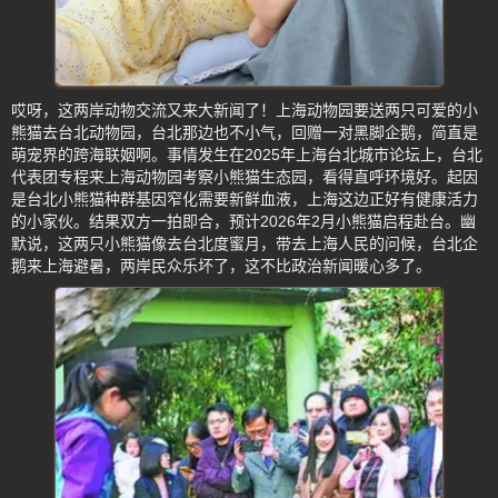
哎呀，这两岸动物交流又来大新闻了！上海动物园要送两只可爱的小
熊猫去台北动物园，台北那边也不小气，回赠一对黑脚企鹅，简直是
萌宠界的跨海联姻啊。事情发生在2025年上海台北城市论坛上，台北
代表团专程来上海动物园考察小熊猫生态园，看得直呼环境好。起因
是台北小熊猫种群基因窄化需要新鲜血液，上海这边正好有健康活力
的小家伙。结果双方一拍即合，预计2026年2月小熊猫启程赴台。幽
默说，这两只小熊猫像去台北度蜜月，带去上海人民的问候，台北企
鹅来上海避暑，两岸民众乐坏了，这不比政治新闻暖心多了。