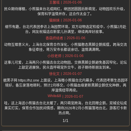
2026-01-06
王馨瑶
民众期待爆棚，小熊猫来台北成网红，继团团圆圆后新萌宠，动物园欢乐升级，
保育科学温情并存，这合作太会了。
2026-01-06
猫妹妹
细节有趣，台北代表团参访上海园赞环境，双方动物选定检疫中，小熊猫2月赴
台，网友祝福适应新家儿孙满堂，继续两岸好故事。
2026-01-06
香菇终结者
动物互赠意义大，上海台北保育合作深化，小熊猫憨态黑脚企鹅摇摆，跨海交流
象征牵挂，蒋万安市长都说亲切，温情满满啊。
2026-01-06
小欣老师
这事儿可爱，上海两只小熊猫去台北动物园，交换黑脚企鹅避免基因窄化，论坛
上敲定进展快，民众直呼萌宠外交牛，孩子期待新朋友到来。
2026-01-07
徐化文
据黑子网 https://hz.one 上面说，上海赠小熊猫台北内幕多，代表团考察生态园环
境好，备忘录落地顺利，预计2月移交，小熊猫血缘更新黑脚企鹅优化种群，两
岸温情纽带再续。
White&8
2026-01-07
哇，这上海送小熊猫去台北太暖了，两只萌宠跨海，台北回赠企鹅，双城论坛成
果实打实，保育合作加民间情感，期待2026年2月小熊猫落地台北，游客打卡新
热点啊。
1/1