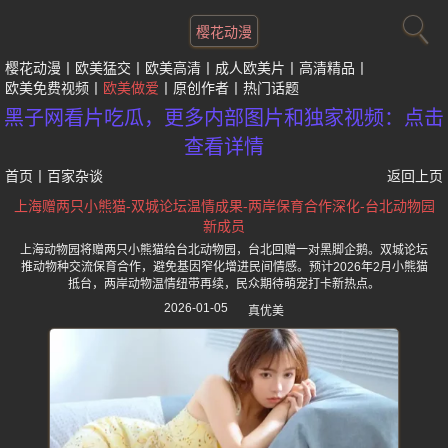
樱花动漫
樱花动漫
欧美猛交
欧美高清
成人欧美片
高清精品
欧美免费视频
欧美做爱
原创作者
热门话题
黑子网看片吃瓜，更多内部图片和独家视频：点击
查看详情
首页
丨
百家杂谈
返回上页
上海赠两只小熊猫-双城论坛温情成果-两岸保育合作深化-台北动物园
新成员
上海动物园将赠两只小熊猫给台北动物园，台北回赠一对黑脚企鹅。双城论坛
推动物种交流保育合作，避免基因窄化增进民间情感。预计2026年2月小熊猫
抵台，两岸动物温情纽带再续，民众期待萌宠打卡新热点。
2026-01-05
真优美