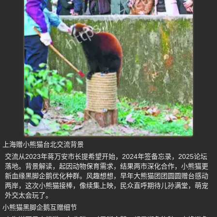
上海赠小熊猫台北交流背景
交流从2023年蒋万安市长提希望开始，2024年签备忘录，2025论坛
落地。背景解读，起因动物保育需求，结果两市深化合作，小熊猫更
新血缘黑脚企鹅优化种群。风趣想想，早年大熊猫团团圆圆赠台感动
两岸，这次小熊猫接棒，像续集上映，民众直呼期待儿孙满堂，萌宠
外交太会玩了。
小熊猫黑脚企鹅互赠细节