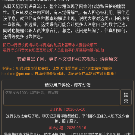
从聊天记录到语音流出，整个过程体现了网络时代隐私保护的脆弱
性。用户转发这些内容时，有人觉得解气，有人担心被利用。事件还
没平息，就已经有各种版本的解读出现，说明大家对这类八卦的热情
一直很高。长远看，这类曝光可能会让更多人注意自己的数字足迹，
同时也提醒公职人员注意言行。总之，热闹是热闹了，但真相如何，
还得等更多可靠信息。
阳江中行行长何靖华
陈祥青婚内乱搞
上善若水人妻腿软细节
银行行长抖音美女私密互动
公职人员出轨事件
厚德载物婚内出轨
转载自黑子网，更多本文资料/独家视频：请看原文
小提示：如遇到本页链接失效，请发送“我要最新网址”到本站官方邮箱
heizi.me@pm.me 可自动获得最新网址。请记录保存本站官方联系邮箱！
精彩用户评论 - 樱花动漫
提
交
2026-05-16
UU老板
这行长也太会玩了吧，聊天记录看得我都脸红，平时那么正经的人私下这么会
撩，服了服了。
2026-05-16
陈大小姐
警官陈祥青这操作真行，婚内还搞这些，工作那么严肃结果生活这么刺激，网友