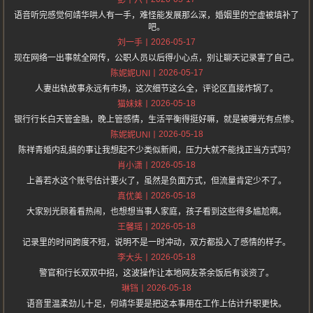
彭十六
语音听完感觉何靖华哄人有一手，难怪能发展那么深，婚姻里的空虚被填补了
吧。
2026-05-17
刘一手
现在网络一出事就全网传，公职人员以后得小心点，别让聊天记录害了自己。
2026-05-17
陈妮妮UNI
人妻出轨故事永远有市场，这次细节这么全，评论区直接炸锅了。
2026-05-18
猫妹妹
银行行长白天管金融，晚上管感情，生活平衡得挺好嘛，就是被曝光有点惨。
2026-05-18
陈妮妮UNI
陈祥青婚内乱搞的事让我想起不少类似新闻，压力大就不能找正当方式吗？
2026-05-18
肖小潇
上善若水这个账号估计要火了，虽然是负面方式，但流量肯定少不了。
2026-05-18
真优美
大家别光顾着看热闹，也想想当事人家庭，孩子看到这些得多尴尬啊。
2026-05-18
王馨瑶
记录里的时间跨度不短，说明不是一时冲动，双方都投入了感情的样子。
2026-05-18
李大头
警官和行长双双中招，这波操作让本地网友茶余饭后有谈资了。
2026-05-18
琳铛
语音里温柔劲儿十足，何靖华要是把这本事用在工作上估计升职更快。