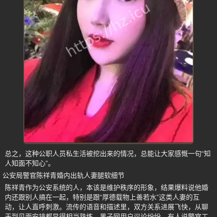
总之，这种公职人员私生活被挖出来的情况，总能让大家感慨一句“知
人知面不知心”。
公安局警官陈祥青婚内出轨人妻腿软细节
陈祥青作为公安系统的人，本该是维护秩序的形象，结果爆料说他婚
内还跟别人搞在一起，特别是跟“厚德载物上善若水”这类人妻的互
动，让人直呼刺激。流传的语音和描述里，双方关系进展飞快，从聊
天到见面安排都显得相当熟练。黑子网用户议论纷纷，有人说警官工