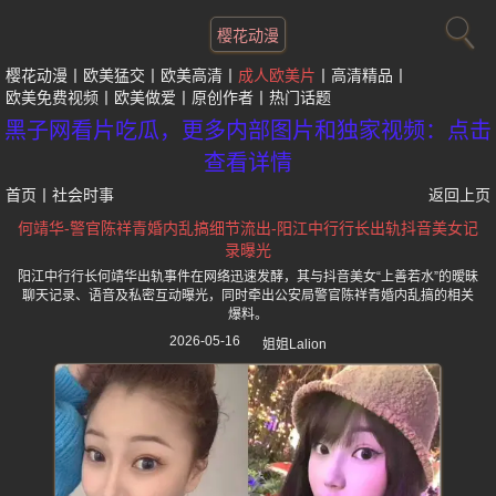
樱花动漫
樱花动漫
欧美猛交
欧美高清
成人欧美片
高清精品
欧美免费视频
欧美做爱
原创作者
热门话题
黑子网看片吃瓜，更多内部图片和独家视频：点击
查看详情
首页
丨
社会时事
返回上页
何靖华-警官陈祥青婚内乱搞细节流出-阳江中行行长出轨抖音美女记
录曝光
阳江中行行长何靖华出轨事件在网络迅速发酵，其与抖音美女“上善若水”的暧昧
聊天记录、语音及私密互动曝光，同时牵出公安局警官陈祥青婚内乱搞的相关
爆料。
2026-05-16
姐姐Lalion