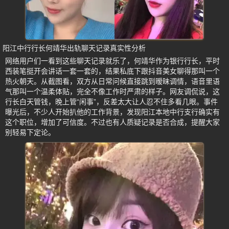
阳江中行行长何靖华出轨聊天记录真实性分析
网络用户们一看到这些聊天记录就乐了，何靖华作为银行行长，平时
西装笔挺开会讲话一套一套的，结果私底下跟抖音美女聊得那叫一个
热火朝天。从截图看，双方从日常问候直接跳到暧昧调情，语音里语
气那叫一个温柔体贴，完全不像工作时严肃的样子。网友调侃说，这
行长白天管钱，晚上管“闲事”，反差太大让人忍不住多看几眼。事件
曝光后，不少人开始扒他的工作背景，发现阳江本地中行支行确实有
这个职位，增加了可信度。不过也有人质疑记录是否合成，提醒大家
别轻易下定论。