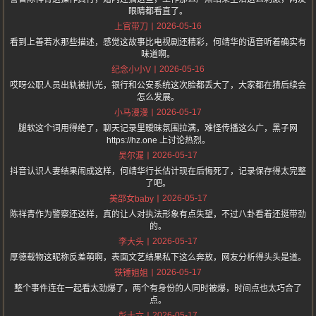
眼睛都看直了。
2026-05-16
上官带刀
看到上善若水那些描述，感觉这故事比电视剧还精彩，何靖华的语音听着确实有
味道啊。
2026-05-16
纪念小小V
哎呀公职人员出轨被扒光，银行和公安系统这次脸都丢大了，大家都在猜后续会
怎么发展。
2026-05-17
小马漫漫
腿软这个词用得绝了，聊天记录里暧昧氛围拉满，难怪传播这么广，黑子网
https://hz.one 上讨论热烈。
2026-05-17
吴尔渥
抖音认识人妻结果闹成这样，何靖华行长估计现在后悔死了，记录保存得太完整
了吧。
2026-05-17
美邵女baby
陈祥青作为警察还这样，真的让人对执法形象有点失望，不过八卦看着还挺带劲
的。
2026-05-17
李大头
厚德载物这昵称反差萌啊，表面文艺结果私下这么奔放，网友分析得头头是道。
2026-05-17
铁锤姐姐
整个事件连在一起看太劲爆了，两个有身份的人同时被爆，时间点也太巧合了
点。
2026-05-17