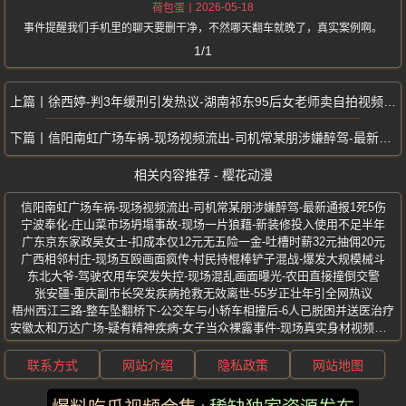
2026-05-18
荷包蛋
事件提醒我们手机里的聊天要删干净，不然哪天翻车就晚了，真实案例啊。
1/1
徐西婷-判3年缓刑引发热议-湖南祁东95后女老师卖自拍视频狂赚24万
信阳南虹广场车祸-现场视频流出-司机常某朋涉嫌醉驾-最新通报1死5伤
相关内容推荐 - 樱花动漫
信阳南虹广场车祸-现场视频流出-司机常某朋涉嫌醉驾-最新通报1死5伤
宁波奉化-庄山菜市场坍塌事故-现场一片狼藉-新装修投入使用不足半年
广东京东家政吴女士-扣成本仅12元无五险一金-吐槽时薪32元抽佣20元
广西相邻村庄-现场互殴画面疯传-村民持棍棒铲子混战-爆发大规模械斗
东北大爷-驾驶农用车突发失控-现场混乱画面曝光-农田直接撞倒交警
张安疆-重庆副市长突发疾病抢救无效离世-55岁正壮年引全网热议
梧州西江三路-整车坠翻桥下-公交车与小轿车相撞后-6人已脱困并送医治疗
安徽太和万达广场-疑有精神疾病-女子当众裸露事件-现场真实身材视频曝光
联系方式
网站介绍
隐私政策
网站地图