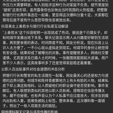
作压力大需要释放，有人则批评这种行为对家庭不负责。细节里提到
“腿软”这类形容，虽然露骨但也反映出当时氛围的火热程度。把警察
和银行行长两件事连在一起看，更显得这次爆料分量十足，大家都在
猜背后是不是有什么恩怨导致信息被放出来。
抖音美女上善若水与银行行长私密互动解读
“上善若水”这个抖音昵称一出现就成了热词，据说是个已婚女子，却
和何靖华发展出地下关系。聊天记录显示两人从兴趣爱好聊到生活琐
事，再到更亲密的表达，时间跨度不短。网友分析说，现在抖音上认
识人太方便了，一不小心就从虚拟走到现实。何靖华的身份让她觉得
有安全感，结果却成了被曝光的对象。事件提醒很多人，网络社交要
谨慎，尤其是涉及已婚人士的时候，一张截图就能掀起大波澜。用户
里不少人表示，这类故事听多了还是觉得家庭稳定最重要。
公职人员出轨事件对社会道德的冲击分析
把银行行长和警官的私生活摆在一起看，网友最关心的还是权力与道
德的边界问题。何靖华和陈祥青都算地方上有头有脸的人物，结果私
底下却上演这些戏码，让人质疑他们的职业操守是否受影响。事件发
酵后，有人联想到类似的其他公职人员新闻，感慨现在信息传播太
快，藏不住秘密。也有声音认为个人私事不应过度放大，但涉及到婚
内出轨和人妻，就难免被贴上标签。整体来看，这次爆料像一面镜
子，照出了一些人双面生活的尴尬。
网络爆料聊天记录与语音传播的影响