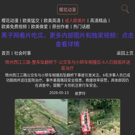
樱花动漫
樱花动漫
欧美猛交
欧美高清
成人欧美片
高清精品
欧美免费视频
欧美做爱
原创作者
热门话题
黑子网看片吃瓜，更多内部图片和独家视频：点击
查看详情
首页
丨
社会时事
返回上页
梧州西江三路-整车坠翻桥下-公交车与小轿车相撞后-6人已脱困并送
医治疗
梧州西江三路公交车与小轿车相撞后坠翻桥下事故引发关注，6名涉事人员已成
功脱困并送往医院治疗。事件暴露路段安全隐患，救援效率获赞，具体原因仍
在调查中，提醒广大司机注意行车安全。
2026-05-13
易梦玲