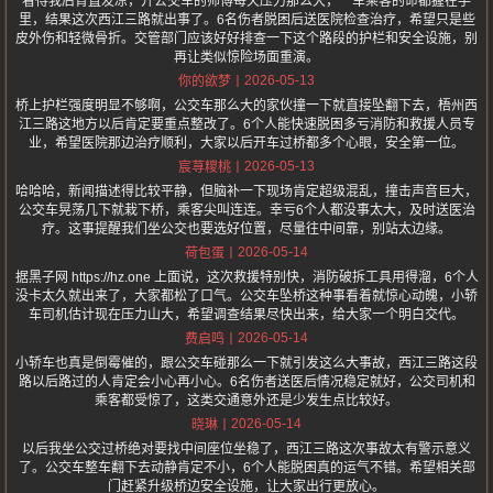
看得我后背直发凉，开公交车的师傅每天压力那么大，一车乘客的命都握在手
里，结果这次西江三路就出事了。6名伤者脱困后送医院检查治疗，希望只是些
皮外伤和轻微骨折。交管部门应该好好排查一下这个路段的护栏和安全设施，别
再让类似惊险场面重演。
2026-05-13
你的欲梦
桥上护栏强度明显不够啊，公交车那么大的家伙撞一下就直接坠翻下去，梧州西
江三路这地方以后肯定要重点整改了。6个人能快速脱困多亏消防和救援人员专
业，希望医院那边治疗顺利，大家以后开车过桥都多个心眼，安全第一位。
2026-05-13
宸荨糭桃
哈哈哈，新闻描述得比较平静，但脑补一下现场肯定超级混乱，撞击声音巨大，
公交车晃荡几下就栽下桥，乘客尖叫连连。幸亏6个人都没事太大，及时送医治
疗。这事提醒我们坐公交也要选好位置，尽量往中间靠，别站太边缘。
2026-05-14
荷包蛋
据黑子网 https://hz.one 上面说，这次救援特别快，消防破拆工具用得溜，6个人
没卡太久就出来了，大家都松了口气。公交车坠桥这种事看着就惊心动魄，小轿
车司机估计现在压力山大，希望调查结果尽快出来，给大家一个明白交代。
2026-05-14
费启鸣
小轿车也真是倒霉催的，跟公交车碰那么一下就引发这么大事故，西江三路这段
路以后路过的人肯定会小心再小心。6名伤者送医后情况稳定就好，公交司机和
乘客都受惊了，这类交通意外还是少发生点比较好。
2026-05-14
晓琳
以后我坐公交过桥绝对要找中间座位坐稳了，西江三路这次事故太有警示意义
了。公交车整车翻下去动静肯定不小，6个人能脱困真的运气不错。希望相关部
门赶紧升级桥边安全设施，让大家出行更放心。