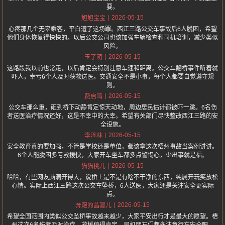
要。
2026-05-15
旭旭宝宝
心疼那几个无辜乘客，平白遭了这场罪。西江三路公交车事故后6人脱困，希望
他们身体恢复得快快的。以后公交公司也该加强车辆检查和司机培训，减少类似
风险。
2026-05-15
玉了萌
这路段我以前也常走，以后肯定会特别注意车速和距离。公交车翻桥事件听着就
吓人，幸亏6个人及时获救送医。交通安全不是小事，每个人都要自觉遵守规
则。
2026-05-15
费启鸣
公交车那么重，砸到桥下动静肯定惊天动地，周边居民估计都被吓一跳。6名伤
者送医治疗情况还好，这是不幸中的大幸。希望有关部门尽快整改西江三路的安
全设施。
2026-05-15
李泽林
安全教育真的要加强，不管是学校还是单位，都该拿这次梧州事故当案例讲讲。
6个人能脱困多亏救援快，大家开车坐车都多点警惕心，少出事就是福。
2026-05-15
猫猫桃儿
哈哈，有些网友脑洞开得大，说桥上是不是有啥不干净的东西，纯属开玩笑放松
心情。实际上西江三路这次公交车坠桥，6人送医，大家还是关注安全更实际
点。
2026-05-15
奔跑的晶骡儿
希望全国范围内类似公交坠桥事故越来越少，大家平安出行才是最大的愿望。梧