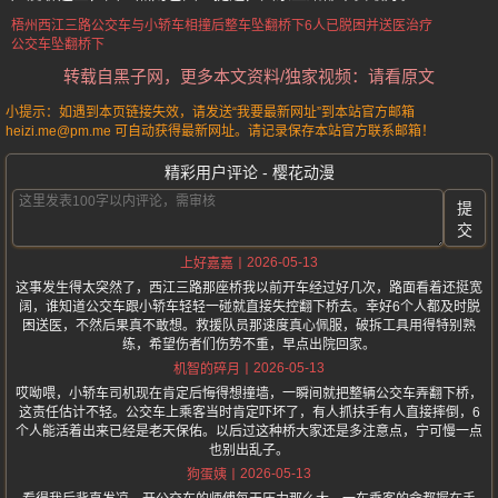
梧州西江三路
公交车与小轿车相撞后
整车坠翻桥下
6人已脱困
并送医治疗
公交车坠翻桥下
转载自黑子网，更多本文资料/独家视频：请看原文
小提示：如遇到本页链接失效，请发送“我要最新网址”到本站官方邮箱
heizi.me@pm.me 可自动获得最新网址。请记录保存本站官方联系邮箱！
精彩用户评论 - 樱花动漫
提
交
2026-05-13
上好嘉嘉
这事发生得太突然了，西江三路那座桥我以前开车经过好几次，路面看着还挺宽
阔，谁知道公交车跟小轿车轻轻一碰就直接失控翻下桥去。幸好6个人都及时脱
困送医，不然后果真不敢想。救援队员那速度真心佩服，破拆工具用得特别熟
练，希望伤者们伤势不重，早点出院回家。
2026-05-13
机智的碎月
哎呦喂，小轿车司机现在肯定后悔得想撞墙，一瞬间就把整辆公交车弄翻下桥，
这责任估计不轻。公交车上乘客当时肯定吓坏了，有人抓扶手有人直接摔倒，6
个人能活着出来已经是老天保佑。以后过这种桥大家还是多注意点，宁可慢一点
也别出乱子。
2026-05-13
狗蛋姨