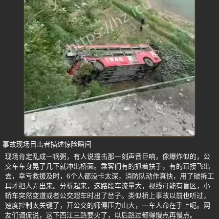
事故现场目击者描述惊险瞬间
现场肯定乱成一锅粥，有人说撞击那一刻声音巨响，像爆炸似的，公
交车车身晃了几下就冲出桥面。乘客们有的抓着扶手，有的直接飞出
去，幸亏救援及时，6个人都没卡太深，消防队动作真快，用了破拆工
具才把人弄出来。分析起来，这路段车流量大，视线可能有盲区，小
轿车突然变道或者公交超车时出了岔子。类似桥上事故以前也听过，
速度控制太关键了，开公交的师傅压力山大，一车人命在手上呢。网
友们调侃说，这下西江三路要火了，以后路过都得慢点再慢点。