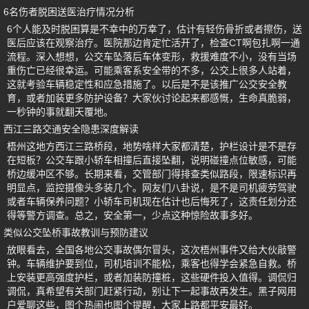
6名伤者脱困送医治疗情况分析
6个人能及时脱困算是不幸中的万幸了，估计有轻伤骨折或者擦伤，送
医后应该在观察治疗。医院那边肯定忙活开了，检查CT啊包扎啊一通
流程。深入想想，公交车坠落后车体变形，救援难度不小，没有当场
重伤亡已经很幸运。可能乘客系安全带的不多，公交上很多人站着，
这就考验车辆稳定性和应急措施了。以后是不是该推广公交安全教
育，或者加装更多防护设备？大家伙讨论起来都感慨，生命真脆弱，
一秒钟的事就翻天覆地。
西江三路交通安全隐患深度解读
梧州这地方西江三路桥段，地势啥样大家都清楚，护栏设计是不是存
在短板？公交车跟小轿车相撞后直接坠翻，说明碰撞点位敏感，可能
桥边缓冲区不够。长期来看，交管部门得排查类似路段，限速标识再
明显点，监控摄像头多装几个。网友们八卦说，是不是司机疲劳驾驶
或者车辆保养问题？小轿车司机现在估计也后悔死了，这责任划分还
得等警方调查。总之，安全第一，少点这种惊险故事多好。
类似公交坠桥事故教训与预防建议
放眼看去，全国各地公交事故偶尔冒头，这次梧州事件又给大伙敲警
钟。车辆维护要到位，司机培训不能松，乘客也得学会紧急自救。桥
上安装更高强度护栏，或者加装防撞桩，这些硬件投入值得。调侃归
调侃，真希望有关部门赶紧行动，别让下一起事故再发生。黑子网用
户爱聊这些，图个热闹也图个提醒，大家上路都平安最好。