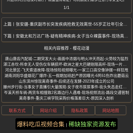
州这次6名伤者及时治疗，救援值得肯定，司机朋友们都多注意行车安全吧。
1/1
张安疆-重庆副市长突发疾病抢救无效离世-55岁正壮年引全网热议
安徽太和万达广场-疑有精神疾病-女子当众裸露事件-现场真实身材视频曝光
相关内容推荐 - 樱花动漫
唐山唐齿汽配城-二期突发大火-画面中浓烟与明火冲天而起-火势较为猛烈
湛江赤坎-所幸无人受伤仅车辆损坏-欧洲之星大巴硬刚限高杆-现场一片狼藉
河北景区-飞天索道故障-现场惊险视频曝光-一家三口高空像钟摆一样狂甩
湖南浏阳华盛烟花厂爆炸-五一假期加班赶产原因曝光-6死61伤炸出蘑菇云
山东滨州惊现离奇事件-后续还在发酵-2023年成立的公司
滕州步行街-当事女子直播引大量围观-女子夜市尿尿事件-街头失态走红网络
岑溪天桥车祸-两货车相撞致2名路边行人遇难-现场视频流出-路段交通管制
离奇事件-重庆三峡学院采购价格落差巨大-原因深入剖析
联系方式
网站介绍
隐私政策
网站地图
爆料吃瓜视频合集
稀缺独家资源发布
版权所有 ©2025 樱花动漫 保留所有权利