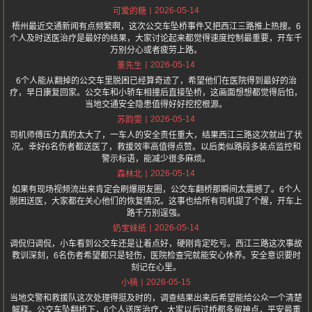
2026-05-14
可爱的糖
梧州最近交通新闻有点频繁啊，这次公交车坠桥事件又把西江三路推上热搜。6
个人及时送医治疗是最好的结果，大家讨论起来都觉得速度控制最重要，开车千
万别分心或者疲劳上路。
2026-05-14
董先生
6个人能从翻掉的公交车里脱困已经算奇迹了，希望他们在医院得到最好的治
疗，早日康复回家。公交车和小轿车相撞后直接坠桥，这画面想想都觉得后怕，
当地交通安全隐患值得好好挖挖根源。
2026-05-14
苏韵雯
司机师傅压力真的太大了，一车人的安全责任重大，结果西江三路这次就出了状
况。幸好6名伤者都送医了，救援效率高值得点赞。以后类似路段多装点监控和
警示标语，能减少很多麻烦。
2026-05-14
森林北
如果有现场视频流出来肯定会刷爆朋友圈，公交车翻桥那瞬间太震撼了。6个人
脱困送医，大家都在关心他们的恢复情况。这事也给所有司机提了个醒，开车上
路千万别逞强。
2026-05-14
奶宝妹纸
调侃归调侃，小车看到公交车还是让着点好，硬刚肯定吃亏。西江三路这次事故
教训深刻，6名伤者希望都只是轻伤，医院检查完就能安心休养。安全意识要时
刻记在心里。
2026-05-15
小楠
当地交警和救援队这次处理得挺及时的，调查结果出来后希望能给公众一个清楚
解释。公交车坠翻桥下，6个人送医治疗，大家以后过桥都多留神点，平安最重