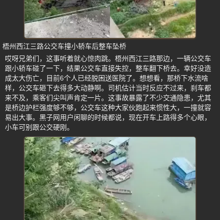
梧州西江三路公交车撞小轿车后整车坠桥
哎呀兄弟们，这事听着就心惊肉跳。梧州西江三路那边，一辆公交车
跟小轿车碰了一下，结果公交车直接失控，整车翻下桥去。幸好没造
成太大伤亡，目前6个人已经脱困送医院了。想想看，那桥下水流啥
样，公交车砸下去得多大动静啊。司机估计当时反应不过来，刹车都
来不及，乘客们尖叫声肯定一片。这事故暴露了不少交通隐患，尤其
是桥边护栏强度够不够，公交车这种大家伙跑起来惯性大，一撞就容
易出大事。黑子网用户闲聊的时候都说，现在开车上路得多个心眼，
小车可别跟公交硬刚。