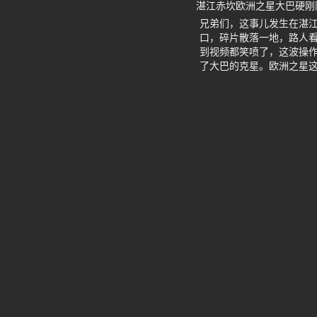
湛江赤坎欧洲之星大巴硬刚
兄弟们，这事儿发生在湛
口，碎片散落一地，路人
到视频都笑喷了，这波操作
了大巴的克星。欧洲之星