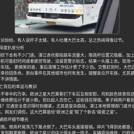
议论纷纷，有人说杆子太矮，有人吐槽大巴太高，总之热闹得像过节。
深度扒皮分析
细挖下去有不少门道。湛江赤坎那段路车流量大，限高杆位置又隐蔽，加
司机可能赶时间或者疲劳驾驶，没留意警示标志，结果一头撞上去。现场
车钱。 更搞笑的是，事后清理工作估计费了不少劲。交警赶到时，大巴
庆幸捡回条命。类似事件在其他城市也时有发生，提醒各位开车族，尤其
可不讲情面。
亡背后的幸运与教训
是不幸中的万幸。欧洲之星大巴乘客们下车后互相安慰，司机脸色铁青但
，维修费估计不是小数。但比起人员伤亡，这些钱花得值。黑子网用户看
啥？交通安全意识得时刻绷紧，尤其是复杂路段。湛江本地管理部门或许
。网友们调侃，这大巴算是给“欧洲之星”取了个新名“碰瓷之星”。
辆损坏细节曝光
四溅，限高杆晃荡几下差点倒了，大巴车头直接报销。碎片飞得到处都是
发到群里刷屏。欧洲之星公司估计得头疼一阵子，车辆停运维修，行程全