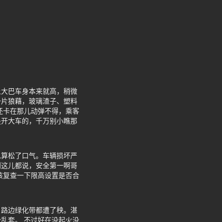
上大巴车身本来就高，稍微
一片狼藉，玻璃渣子、塑料
还卡在那儿动弹不得，乘客
是开大车的，千万别小瞧那
总算松了口气。车辆损坏严
到这儿都说，安全第一啊哥
该复查一下限高设置是否合
，路边绿化带都遭了秧。湛
乱套。 不过好在没起火没