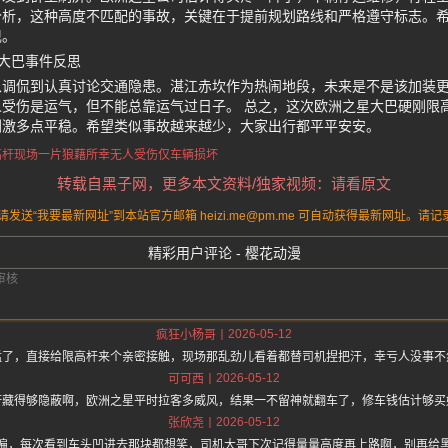
分析，这种高度不匹配的事故，关键在于提前规划路线和严格遵守标志。
现。
大巴事件反思
从调侃到认真讨论交通隐患。湛江赤坎作为热闹地段，未来是不是该加装
受伤是运气，但不能总靠运气过日子。 总之，这次欧洲之星大巴硬刚限
刺激多点平稳。希望类似事故越来越少，大家出行都平平安安。
高杆
现场一片狼藉
所幸无人受伤
仅车辆损坏
转载自黑子网，更多本文资料/独家视频：请看原文
送“我要最新网址”到本站官方邮箱 heizi.me@pm.me 可自动获得最新网址。
精彩用户评论 - 樱花动漫
2026-05-12
疯狂小杨哥
猛了，直接给限高杆来个亲密接触，现场那乱劲儿看着都替司机捏把汗，幸亏人没事不
2026-05-12
可可西
杆藏得够隐蔽啊，欧洲之星平时拉客多威风，结果一不留神就翻车了，修车钱估计够买
2026-05-12
张欣尧
遍，每次看到车头凹进去那块都想笑，司机大哥下次记得量量高度再上路啊，别再给