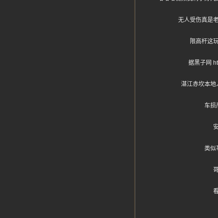
无人受伤真是
限高杆这
据黑子网 h
湛江赤坎本地
车损
类似