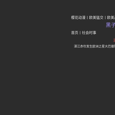
樱花动漫
欧美猛交
欧美
黑
首页
丨
社会时事
湛江赤坎发生欧洲之星大巴撞