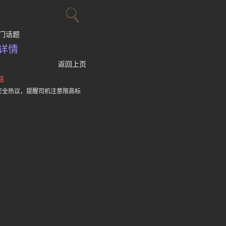
门话题
详情
返回上页
藉
安全热议，提醒司机注意限高标