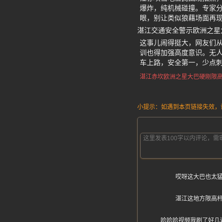
爆炸，纯机械碰撞。专家
眼，别让类似狼藉场面再
湛江交通安全警示欧洲之星
这事儿闹得挺大，网友们
训也得加强高度意识。无人
车上路，安全第一，少点
湛江赤坎
欧洲之星大巴
硬刚限
小提示：如遇到本页链接失效，请发
哎呀这大巴也太
湛江这地方限高
哈哈哈视频我刷了好几