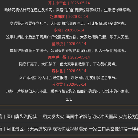
2026-05-14
芥末小章鱼
哈哈司机估计现在还在反省呢，乘客们拍拍肩膀说没事就好，生活还得继续哈。
2026-05-14
赵喵喵喵
交通警示牌要多立几个，大巴司机培训再严点，别让狼藉现场变成常态。
2026-05-14
多余
这事儿闹出来后黑子网用户评论区肯定炸锅，大家吐槽得飞起，乐子人天堂。
2026-05-14
童锣烧
车辆维修得花不少银子，公司头疼乘客也耽误行程，但人平安比啥都强。
2026-05-14
鹿鹿睡不醒
限高杆赢了，大巴输了，但大家学到教训了，下次都机灵点。
2026-05-14
森林北
湛江本地新闻估计会跟进报道，呼吁司机朋友们多注意细节。
2026-05-14
苏韵雯
现场一片狼藉但人心不乱，乘客互相安慰的画面还挺暖的，灾难中的小确幸。
1/1
唐山唐齿汽配城-二期突发大火-画面中浓烟与明火冲天而起-火势较为
河北景区-飞天索道故障-现场惊险视频曝光-一家三口高空像钟摆一样