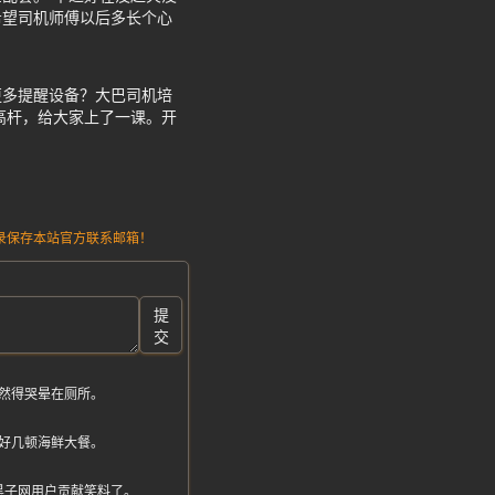
希望司机师傅以后多长个心
更多提醒设备？大巴司机培
高杆，给大家上了一课。开
请记录保存本站官方联系邮箱！
提
交
然得哭晕在厕所。
好几顿海鲜大餐。
黑子网用户贡献笑料了。