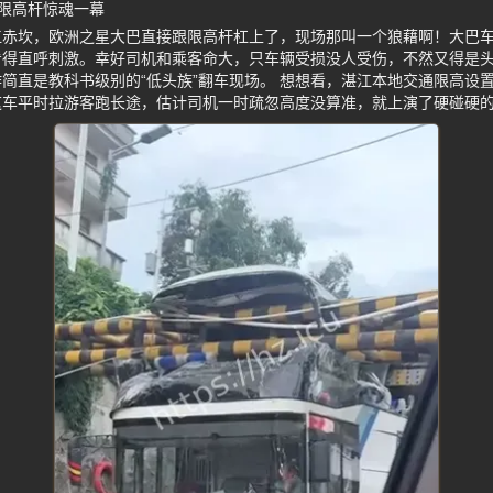
限高杆惊魂一幕
江赤坎，欧洲之星大巴直接跟限高杆杠上了，现场那叫一个狼藉啊！大巴
看得直呼刺激。幸好司机和乘客命大，只车辆受损没人受伤，不然又得是
简直是教科书级别的“低头族”翻车现场。 想想看，湛江本地交通限高设
这车平时拉游客跑长途，估计司机一时疏忽高度没算准，就上演了硬碰硬