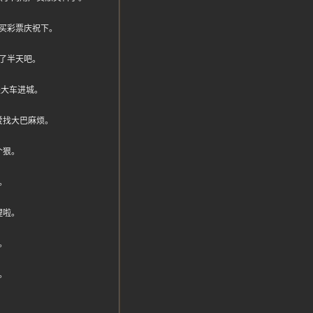
买彩票庆祝下。
了半天吧。
其是大车进城。
爱找大巴麻烦。
个狠。
。
理啦。
。
。