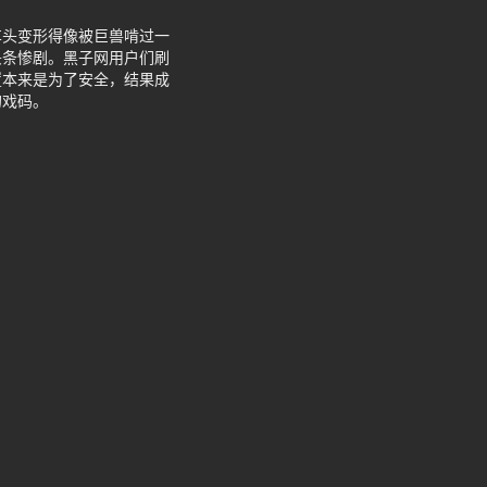
车头变形得像被巨兽啃过一
头条惨剧。黑子网用户们刷
置本来是为了安全，结果成
的戏码。