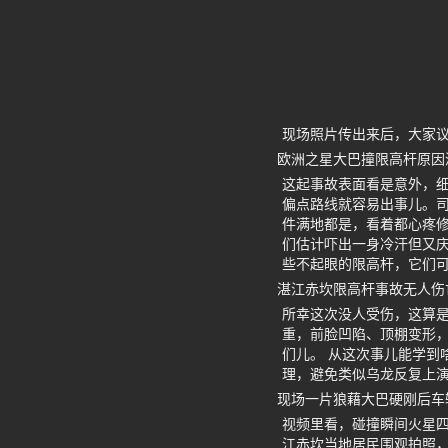
现场照片传出来后，大家
欧洲之星大巴撞限高杆原因
这起事故表面看是意外，
偏点路线就容易出事儿。
件满地都是，看着都心疼修
们估计吓出一身冷汗但又
些不起眼的限高杆，它们
湛江赤坎限高杆事故无人伤
所幸这次没人受伤，这算
重，前脸凹陷、顶棚变形
们儿。 从这次事儿能学到
理，避免类似乌龙反复上演
现场一片狼藉大巴硬刚后车
视频里看，碰撞瞬间火星
江赤坎当地居民围观拍照，