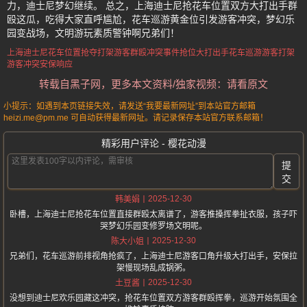
力，迪士尼梦幻继续。 总之，上海迪士尼抢花车位置双方大打出手群
殴这瓜，吃得大家直呼尴尬，花车巡游黄金位引发游客冲突，梦幻乐
园变战场，文明游玩素质警钟啊兄弟们！
上海迪士尼
花车位置抢夺打架
游客群殴冲突事件
抢位大打出手
花车巡游游客打架
游客冲突安保响应
转载自黑子网，更多本文资料/独家视频：请看原文
小提示：如遇到本页链接失效，请发送“我要最新网址”到本站官方邮箱
heizi.me@pm.me 可自动获得最新网址。请记录保存本站官方联系邮箱！
精彩用户评论 - 樱花动漫
提
交
2025-12-30
韩美娟
卧槽，上海迪士尼抢花车位置直接群殴太离谱了，游客推搡挥拳扯衣服，孩子吓
哭梦幻乐园变修罗场文明呢。
2025-12-30
陈大小姐
兄弟们，花车巡游前排视角抢疯了，上海迪士尼游客口角升级大打出手，安保拉
架慢现场乱成锅粥。
2025-12-30
土豆酱
没想到迪士尼欢乐园藏这冲突，抢花车位置双方游客群殴挥拳，巡游开始氛围全