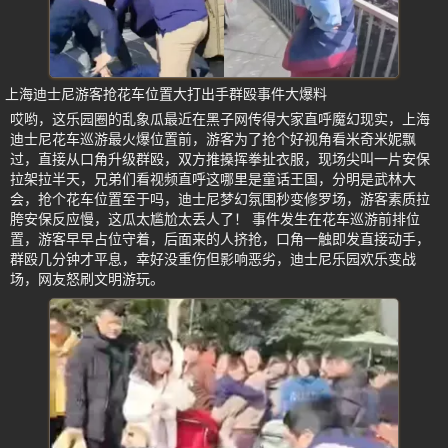
上海迪士尼游客抢花车位置大打出手群殴事件大爆料
哎哟，这乐园圈的乱象瓜最近在黑子网传得大家直呼魔幻现实，上海
迪士尼花车巡游最火爆位置前，游客为了抢个好视角看米奇米妮飘
过，直接从口角升级群殴，双方推搡挥拳扯衣服，现场尖叫一片安保
拉架拉半天，兄弟们看视频直呼这哪里是童话王国，分明是武林大
会，抢个花车位置至于吗，迪士尼梦幻氛围秒变修罗场，游客素质拉
胯安保反应慢，这瓜太尴尬太丢人了！ 事件发生在花车巡游前排位
置，游客早早占位守着，后面来的人挤抢，口角一触即发直接动手，
群殴几分钟才平息，幸好没重伤但影响恶劣，迪士尼乐园欢乐变战
场，网友怒刷文明游玩。