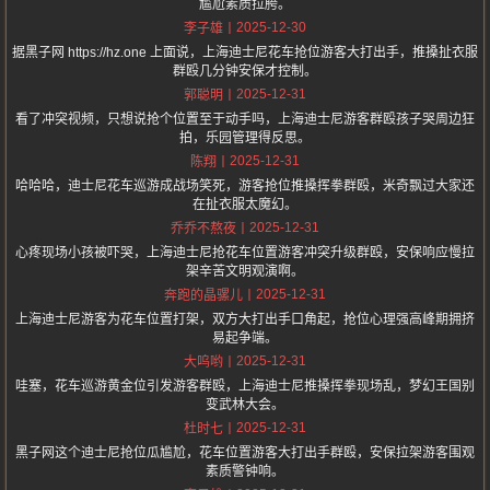
尴尬素质拉胯。
2025-12-30
李子雄
据黑子网 https://hz.one 上面说，上海迪士尼花车抢位游客大打出手，推搡扯衣服
群殴几分钟安保才控制。
2025-12-31
郭聪明
看了冲突视频，只想说抢个位置至于动手吗，上海迪士尼游客群殴孩子哭周边狂
拍，乐园管理得反思。
2025-12-31
陈翔
哈哈哈，迪士尼花车巡游成战场笑死，游客抢位推搡挥拳群殴，米奇飘过大家还
在扯衣服太魔幻。
2025-12-31
乔乔不熬夜
心疼现场小孩被吓哭，上海迪士尼抢花车位置游客冲突升级群殴，安保响应慢拉
架辛苦文明观演啊。
2025-12-31
奔跑的晶骡儿
上海迪士尼游客为花车位置打架，双方大打出手口角起，抢位心理强高峰期拥挤
易起争端。
2025-12-31
大呜哟
哇塞，花车巡游黄金位引发游客群殴，上海迪士尼推搡挥拳现场乱，梦幻王国别
变武林大会。
2025-12-31
杜时七
黑子网这个迪士尼抢位瓜尴尬，花车位置游客大打出手群殴，安保拉架游客围观
素质警钟响。