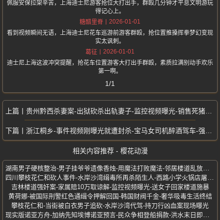
佩服安保拉架辛苦，上海迪士尼游客抢位大打出手，群殴几分钟才平息文明游玩
得记心上。
2026-01-01
糖醋里脊
看到视频瞬间无语，上海迪士尼花车巡游前游客群殴，抢位置推搡挥拳梦幻变现
实太讽刺。
2026-01-01
葛征
迪士尼上海这波冲突提醒，抢花车位置游客大打出手群殴，素质拉满别动手欢乐
第一啊。
1/1
贵州黔西杀妻案-出狱砍杀出轨妻子-监控视频曝光-销售死猪肉入狱
浙江桐乡-事件视频刚曝光就遭封杀-宝马女司机醉酒驾车-强行闯卡撞伤交警
相关内容推荐 - 樱花动漫
湖南男子硬核整治-男子挂爷爷遗像香烛-用魔法打败魔法-邻居楼道乱放鞋架
四川攀枝花仁和砍人事件-水岸沙湾缉毒所再杀陌生人-西路小学火锅店屠代驾
吉林楼道强奸案-家属赔10万取谅解-监控视频曝光-送女子回家楼道施暴
黄荷娜-被国际刑警红色通缉令押解回国-韩国财阀千金-奢华吸毒生活终结
攀枝花仁和-当街被白衣男子追砍-水岸沙湾代驾-持刀行凶血案现场曝光
现实版诺亚方舟-加纳先知埃博诺亚预言-民众争相登船捐款-洪水末日即将到来