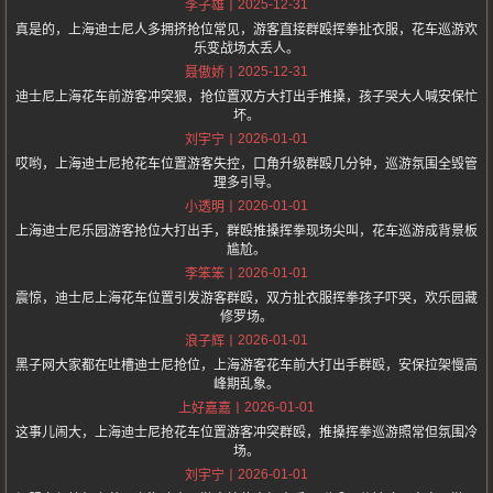
2025-12-31
李子雄
真是的，上海迪士尼人多拥挤抢位常见，游客直接群殴挥拳扯衣服，花车巡游欢
乐变战场太丢人。
2025-12-31
聂傲娇
迪士尼上海花车前游客冲突狠，抢位置双方大打出手推搡，孩子哭大人喊安保忙
坏。
2026-01-01
刘宇宁
哎哟，上海迪士尼抢花车位置游客失控，口角升级群殴几分钟，巡游氛围全毁管
理多引导。
2026-01-01
小透明
上海迪士尼乐园游客抢位大打出手，群殴推搡挥拳现场尖叫，花车巡游成背景板
尴尬。
2026-01-01
李笨笨
震惊，迪士尼上海花车位置引发游客群殴，双方扯衣服挥拳孩子吓哭，欢乐园藏
修罗场。
2026-01-01
浪子辉
黑子网大家都在吐槽迪士尼抢位，上海游客花车前大打出手群殴，安保拉架慢高
峰期乱象。
2026-01-01
上好嘉嘉
这事儿闹大，上海迪士尼抢花车位置游客冲突群殴，推搡挥拳巡游照常但氛围冷
场。
2026-01-01
刘宇宁