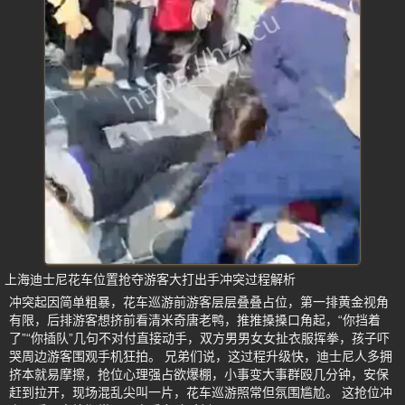
上海迪士尼花车位置抢夺游客大打出手冲突过程解析
冲突起因简单粗暴，花车巡游前游客层层叠叠占位，第一排黄金视角
有限，后排游客想挤前看清米奇唐老鸭，推推搡搡口角起，“你挡着
了”“你插队”几句不对付直接动手，双方男男女女扯衣服挥拳，孩子吓
哭周边游客围观手机狂拍。 兄弟们说，这过程升级快，迪士尼人多拥
挤本就易摩擦，抢位心理强占欲爆棚，小事变大事群殴几分钟，安保
赶到拉开，现场混乱尖叫一片，花车巡游照常但氛围尴尬。 这抢位冲