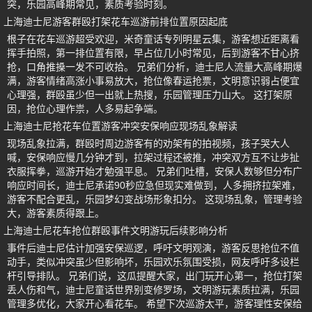
突，乐园高峰期常见，素质考验时刻。
上海迪士尼游客群殴打架花车巡游前排位置原因起底
根子在花车巡游超受欢迎，米奇童话专列明星云集，游客想近距离看
挥手拍照，第一排位置有限，早占位几小时常见，后到游客不甘心挤
抢，口角推搡一发不可收拾。 兄弟们分析，迪士尼人流量大高峰期爆
满，游客情绪高涨小事易放大，抢位像春运抢票，文明意识弱占便宜
心理强，群殴虽少但一出就上热搜，乐园管理压力山大。 这打架原
因，抢位心理作祟，人多易起争端。
上海迪士尼抢花车位置游客冲突安保响应现场乱象解读
现场乱象拉满，群殴时周边游客有的劝架有的拍视频，孩子哭大人
喊，安保响应慢几分钟才到，拉架过程还被推，冲突双方互不让步扯
衣服挥拳，巡游开始才勉强平息。 兄弟们吐槽，安保人数够但分布广
响应时间长，迪士尼承诺90秒应急但现实难做到，人多拥挤拉架难，
游客不配合更乱，乐园梦幻变战场形象扣分。 这现场乱象，管理考验
大，游客素质得跟上。
上海迪士尼花车抢位群殴事件文明游玩后续影响分析
事件后迪士尼估计加强安保巡逻，呼吁文明观演，游客反思抢位不值
动手，类似冲突虽少但影响坏，乐园欢乐氛围受损，网友呼吁多设栏
杆引导排队。 兄弟们说，这瓜提醒大家，出门玩开心第一，抢位打架
丢人伤和气，迪士尼童话世界别变修罗场，文明游玩素质拉满，乐园
管理多优化，大家开心看花车。 希望下次巡游太平，游客理性安保给