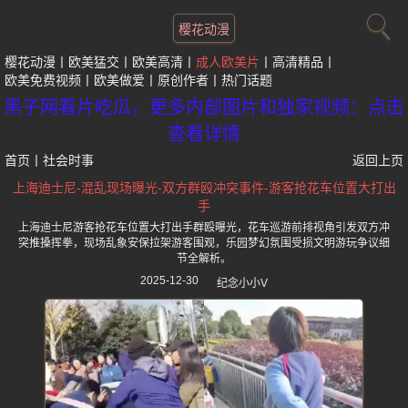
樱花动漫
樱花动漫
欧美猛交
欧美高清
成人欧美片
高清精品
欧美免费视频
欧美做爱
原创作者
热门话题
黑子网看片吃瓜，更多内部图片和独家视频：点击
查看详情
首页
丨
社会时事
返回上页
上海迪士尼-混乱现场曝光-双方群殴冲突事件-游客抢花车位置大打出
手
上海迪士尼游客抢花车位置大打出手群殴曝光，花车巡游前排视角引发双方冲
突推搡挥拳，现场乱象安保拉架游客围观，乐园梦幻氛围受损文明游玩争议细
节全解析。
2025-12-30
纪念小小V