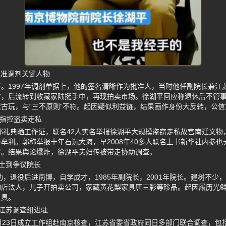
批准调剂关键人物
。1997年调剂单据上，他的签名清晰作为批准人，当时他任副院长兼江
顾客”，后流转到收藏家陆挺手中，再现拍卖市场。徐湖平回应称退休后不管
古玩，与“三不原则”不符。起因疑似利益链，结果画作身份大反转，公信
人指控盗卖走私
工郭礼典晒工作证，联名42人实名举报徐湖平大规模盗窃走私故宫南迁文
牟利。郭称举报十年石沉大海，早2008年40多人联名上书新华社内参
房。结果舆论爆炸，徐湖平夫妇传被带走协助调查。
士到争议院长
立功，退役后进南博，自学成才，1985年副院长，2001年院长。建树不
物店法人，儿子开拍卖公司，家藏黄花梨家具唐三彩等珍品。起因履历光
工具。
江苏调查组进驻
月23日成立工作组赴南京核查，江苏省委省政府同日多部门联合调查，包