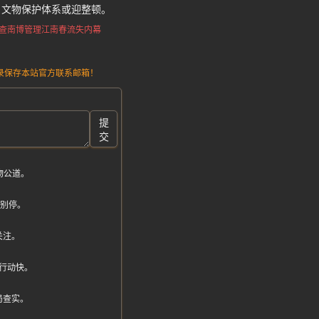
，文物保护体系或迎整顿。
查南博管理
江南春流失内幕
请记录保存本站官方联系邮箱！
提
交
物公道。
查别停。
关注。
行动快。
局查实。