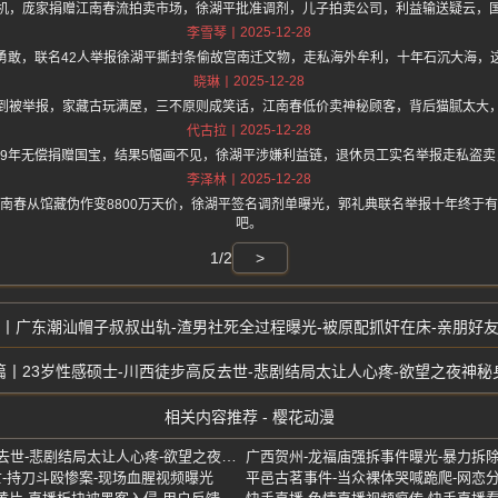
机，庞家捐赠江南春流拍卖市场，徐湖平批准调剂，儿子拍卖公司，利益输送疑云，
2025-12-28
李雪琴
勇敢，联名42人举报徐湖平撕封条偷故宫南迁文物，走私海外牟利，十年石沉大海，
2025-12-28
晓琳
到被举报，家藏古玩满屋，三不原则成笑话，江南春低价卖神秘顾客，背后猫腻太大
2025-12-28
代古拉
59年无偿捐赠国宝，结果5幅画不见，徐湖平涉嫌利益链，退休员工实名举报走私盗
2025-12-28
李泽林
南春从馆藏伪作变8800万天价，徐湖平签名调剂单曝光，郭礼典联名举报十年终于
吧。
1/2
>
广东潮汕帽子叔叔出轨-渣男社死全过程曝光-被原配抓奸在床-亲朋好
23岁性感硕士-川西徒步高反去世-悲剧结局太让人心疼-欲望之夜神秘
相关内容推荐 - 樱花动漫
23岁性感硕士-川西徒步高反去世-悲剧结局太让人心疼-欲望之夜神秘身亡
亡-持刀斗殴惨案-现场血腥视频曝光