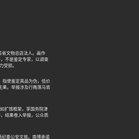
苏省文物总店法人。画作
事，不是鉴定专家，以调查
力受损。
物，指使鉴定真品为伪，低价
也无果。举报涉及行贿落马官
少，如扩馆框架，享国务院津
鲜，结果卷入举报，公众质
括纪委公安文旅。南博承诺