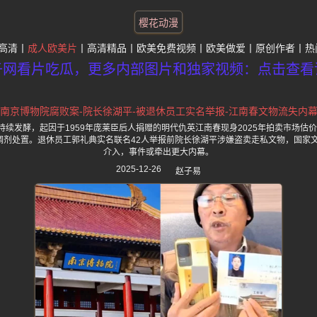
樱花动漫
高清
成人欧美片
高清精品
欧美免费视频
欧美做爱
原创作者
热
子网看片吃瓜，更多内部图片和独家视频：点击查看
南京博物院腐败案-院长徐湖平-被退休员工实名举报-江南春文物流失内
续发酵，起因于1959年庞莱臣后人捐赠的明代仇英江南春现身2025年拍卖市场估价
已调剂处置。退休员工郭礼典实名联名42人举报前院长徐湖平涉嫌盗卖走私文物，国家
介入，事件或牵出更大内幕。
2025-12-26
赵子易