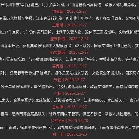
院长徐湖平被指利益输送，儿子拍卖公司，江南春低价出高价进，举报人郭礼典勇敢，
2025-12-27
狗蛋姨
平履历光鲜却卷举报，江南春流转神秘，郭礼典十年坚持，官方多部门调查，文物不
2025-12-27
王馨瑶
赠137件宝贝，5件伪作调剂卖掉，徐湖平关键人物，退休职工实名爆料，文物保护警
2025-12-27
唐宋摇滚
南春案升级，郭礼典举报徐湖平大规模盗窃，42人联名，国家文物局工作组已到，
2025-12-27
奶宝妹纸
家别墅古玩堆满，与不收藏原则反差大，江南春调剂他签字，举报走私链条，等待官
2025-12-27
聂傲娇
顺利，江南春背后徐湖平疑点多，退休员工站出来联名，文物安全不能儿戏，国家局
2025-12-27
宋佳
实名十年举报徐湖平，联名信晒出，涉及行贿落马官员，故宫文物流失，南京博物院这
2025-12-27
小楠
瓜太大，徐湖平军功起家成院长，却被指盗卖国宝，江南春6800元卖出后天价，官方
2025-12-27
吴尔渥
不容易，起诉南博查藏品缺失，徐湖平回应不管事，但签名铁证，举报人指控走私，盼
2025-12-28
脸红MM
://hz.one 上面说，徐湖平夫妇已被带走，郭礼典接受调查组问询，江南春事件牵出更大
2025-12-28
刘一手