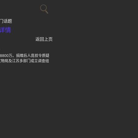
门话题
详情
返回上页
幕
8800万。捐赠后人庞叔令质疑
文物局及江苏多部门成立调查组