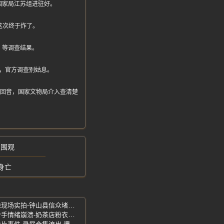
国家局江苏组进驻好。
这次终于炸了。
，等调查结果。
卖，官方调查别姑息。
有回音，国家文物局介入查清楚
友围观
身亡
广西贺州-龙福庙强拆事件曝光-暴力拆除现场实拍-钟山县信众堵门抵抗
平邑古茗事件-当众裸体哭喊跪爬-网恋分手情绪崩溃-奶茶店粉衣女子当中脱衣