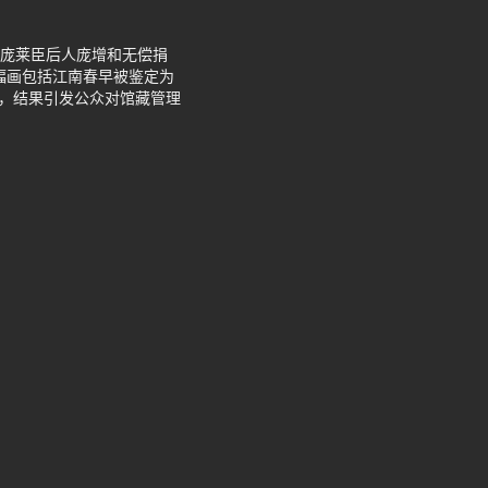
藏家庞莱臣后人庞增和无偿捐
幅画包括江南春早被鉴定为
失，结果引发公众对馆藏管理