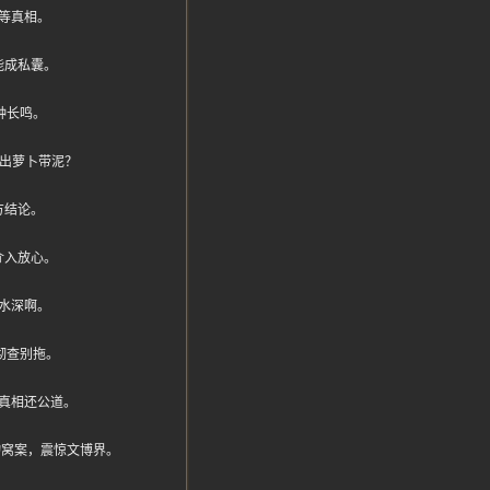
等真相。
能成私囊。
钟长鸣。
拔出萝卜带泥？
方结论。
介入放心。
水深啊。
彻查别拖。
真相还公道。
文物窝案，震惊文博界。