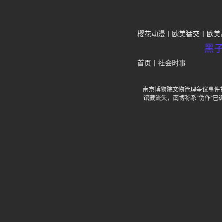
樱花动漫
欧美猛交
欧美
黑
首页
丨
社会时事
南京博物院文物管理争议事件持
馆藏流失，南博称系“伪作”