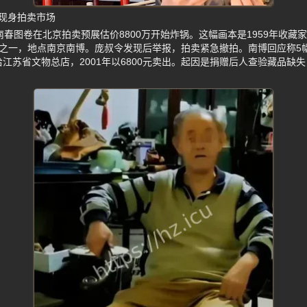
现身拍卖市场
江南春图卷在北京拍卖预展估价8800万开始炸锅。这幅画本是1959年收
画之一，地点南京南博。庞叔令发现后举报，拍卖紧急撤拍。南博回应称5
给江苏省文物总店，2001年以6800元卖出。起因是捐赠后人查验藏品缺