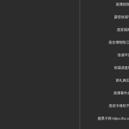
南博前
震惊徐湖
庞家捐
南京博物院江
徐湖平
祝福调查
郭礼典
南博事件
庞叔令维权
据黑子网 https