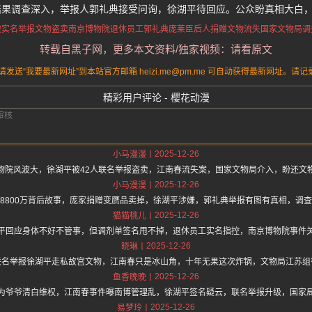
结果调查深入，举报人郭礼典接受问询，徐湖平待回应。公众盼真相大白
被实名举报文物盗卖
南京博物院退休员工郭礼典
庞莱臣后人捐赠文物流失
国家文物局调
转载自黑子网，更多本文资料/独家视频：请看原文
送“我要最新网址”到本站官方邮箱 heizi.me@pm.me 可自动获得最新网址。
精彩用户评论 - 樱花动漫
2025-12-26
小马漫漫
物院风波大，徐湖平被42人联名举报盗卖，江南春流失案，国家文物局介入，盼还文
2025-12-26
小马漫漫
8800万背后故事，庞家捐赠变赝品卖掉，徐湖平涉嫌，郭礼典举报有图有真相，调
2025-12-26
猫猫桃儿
平回应身体不好不管事，但调剂单签名甩不掉，退休员工实名指控，南京博物院事件
2025-12-26
晓琳
联名举报徐湖平走私故宫文物，江南春只是冰山角，十年无果这次炸锅，文物局江苏组
2025-12-26
鱼香晚晚
为爷爷清白维权，江南春事件曝南博管理乱，徐湖平签名疑云，联名举报升级，国家
2025-12-26
易梦玲