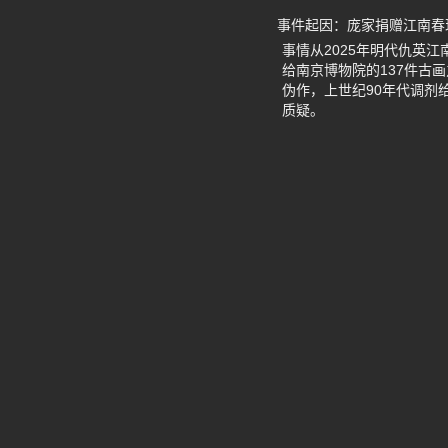
事件起因：庞家捐赠江南春
事情从2025年明代仇英
给南京博物院的137件古
伪作，上世纪90年代调剂
质疑。