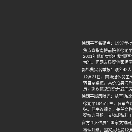
徐湖平签名疑点：1997年
焦点直指南博前院长徐湖平
2001年低价卖给神秘“
为准。但网友质疑他家满屋
郭礼典实名举报：联名42
12月21日，南博退休员
转自家渠道，高价拍卖海外
员，撕毁抗战封条开启库
徐湖平履历曝光：从军功战
徐湖平1945年生，参军
贴。但争议缠身，兼任文
疑权力寻租，文物成私利
官方介入进展：国家文物局
事件升级，国家文物局12