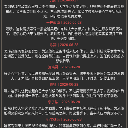
2026-06-27
刀郎
看到吴瑾的故事心里有点不是滋味，大学生活多美好啊，非得被债务拖着拍那些
东西。金主那边翻脸不认人，东西就流出来了。希望学校能多关心学生实际困
难，别让类似事儿再发生。
2026-06-28
一枝南南
啧啧，这长尾搜索词一搜全是吴瑾山东科技大学相关，甜美女生形象瞬间变味
了。还债心切结果视频外泄，教训深刻。咱们普通人还是老老实实兼职打工靠
谱，千万别图快。
2026-06-28
陈翔
吴瑾这经历像部现实剧，为还债答应条件后来扛不住了。山东科技大学女生本来
生活圈子就受关注，现在全网都知道。自我保护意识得提上来，签任何协议前多
想想后果。
2026-06-28
温精灵
好奇心害死猫，我点进去看完吴瑾的八卦直摇头。甜美外表下是债务雪球越滚越
大，无力偿还直接导致隐私泄露。大学生朋友们，理财课一定要上啊！
2026-06-28
葛征
嘿，这事儿让我想起自己大学时候的糗事，不过吴瑾情况严重多了。视频流出后
她估计得低调一阵子。希望大家从她身上学到教训，别让钱的事毁了前途。
2026-06-28
李子柒
山东科技大学这个校园八卦太劲爆，吴瑾甜美女生标签现在带了新注解。为还债
拍视频的决定听起来简单，实际后果复杂。舆论发酵下，当事人压力肯定不小。
2026-06-28
奶宝妹纸
哇塞看到无力偿还视频流出的描述，我都替吴瑾感到心疼。年轻时候冲动一把，