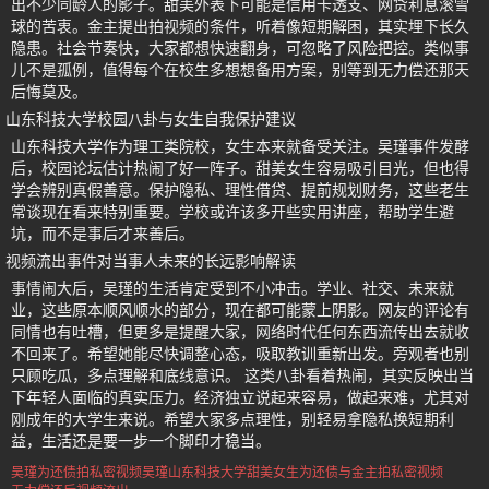
出不少同龄人的影子。甜美外表下可能是信用卡透支、网贷利息滚雪
球的苦衷。金主提出拍视频的条件，听着像短期解困，其实埋下长久
隐患。社会节奏快，大家都想快速翻身，可忽略了风险把控。类似事
儿不是孤例，值得每个在校生多想想备用方案，别等到无力偿还那天
后悔莫及。
山东科技大学校园八卦与女生自我保护建议
山东科技大学作为理工类院校，女生本来就备受关注。吴瑾事件发酵
后，校园论坛估计热闹了好一阵子。甜美女生容易吸引目光，但也得
学会辨别真假善意。保护隐私、理性借贷、提前规划财务，这些老生
常谈现在看来特别重要。学校或许该多开些实用讲座，帮助学生避
坑，而不是事后才来善后。
视频流出事件对当事人未来的长远影响解读
事情闹大后，吴瑾的生活肯定受到不小冲击。学业、社交、未来就
业，这些原本顺风顺水的部分，现在都可能蒙上阴影。网友的评论有
同情也有吐槽，但更多是提醒大家，网络时代任何东西流传出去就收
不回来了。希望她能尽快调整心态，吸取教训重新出发。旁观者也别
只顾吃瓜，多点理解和底线意识。 这类八卦看着热闹，其实反映出当
下年轻人面临的真实压力。经济独立说起来容易，做起来难，尤其对
刚成年的大学生来说。希望大家多点理性，别轻易拿隐私换短期利
益，生活还是要一步一个脚印才稳当。
吴瑾为还债拍私密视频
吴瑾
山东科技大学甜美女生
为还债与金主拍私密视频