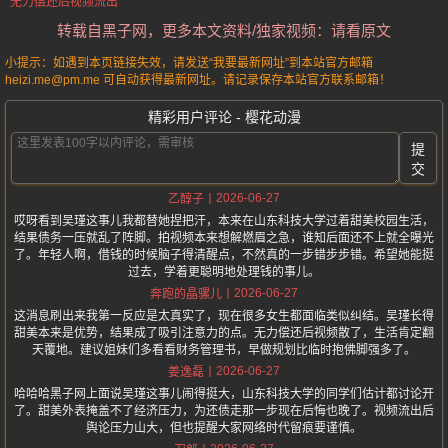
无力偿还后视频流出
转载自黑子网，更多本文资料/独家视频：请看原文
小提示：如遇到本页链接失效，请发送“我要最新网址”到本站官方邮箱
heizi.me@pm.me 可自动获得最新网址。请记录保存本站官方联系邮箱！
精彩用户评论 - 樱花动漫
提
交
2026-06-27
乙醇子
哎呀看到吴瑾这事儿我都替她捏把汗，本来在山东科技大学过着甜美校园生活，
结果债务一压就乱了阵脚。拍视频本来想解燃眉之急，谁知后面还不上就全曝光
了。年轻人啊，借钱的时候脑子得清醒点，不然真的一步错步步错。希望她能挺
过去，学着更聪明地处理钱的事儿。
2026-06-27
奔跑的晶骡儿
这消息刷出来我第一反应是太真实了，现在很多女生都面临类似纠结。吴瑾长得
甜美本来是优势，结果成了吸引注意力的点。无力偿还后视频散了，生活肯定翻
天覆地。建议姐妹们多看看财务管理书，早做规划比临时抱佛脚强多了。
2026-06-27
姜逸磊
哈哈哈黑子网上面说吴瑾这事儿闹得挺大，山东科技大学的同学们估计都讨论开
了。甜美外表掩盖不了经济压力，为还债走那一步现在后悔也晚了。视频流出后
舆论压力山大，但也提醒大家网络时代留痕要谨慎。