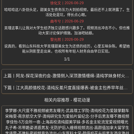
2026-06-29
徐化文
哈哈哈这八卦劲头足，甜美女生债务压力大到拍视频，最后还不上就泄露了。生
活处处是坑，得长点心眼。
2026-06-29
曲岑兮
吴瑾这事儿让我对大学生经济独立话题感兴趣多了。视频流出冲击不小，但也推
动大家讨论保护措施。加油吧姑娘。
2026-06-29
黎允熙
说真的，看到山东科技大学吴瑾甜美女生为还债的经历，心里五味杂陈。希望她
能从阴影里走出来，也祝所有年轻人财务自由早日实现。
1/1
阿龙-探花深夜约会-激情侧入深顶激情缠绵-清纯学妹身材火爆热情奔放
江大高颜值校花-清纯反差尺度直接爆表-被金主包养早年丝足视频流出
相关内容推荐 - 樱花动漫
李梦娜-大尺度不雅视频被男友曝光-武昌理工学院-清纯校花为爱鼓掌翻车
宋梅雯-南京航空大学-清纯研究生为爱拍片留纪念-分手后男友曝不雅视频
李佳怡-5万会所一夜-上海高校清纯甜美学妹-多名金主轮流宠爱视频曝光
丸子希-吊带跪姿诱惑男友-无防护后入缠绵视频流出-高颜值加拿大留学生
李语蓉-不雅私密视频意外流出-山东医科大学-颜值校花与前男友酒店激战