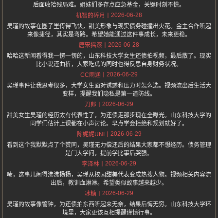
后面收拾残局难。姐妹们多存点应急基金，关键时刻不慌。
2026-06-28
机智的碎月
吴瑾的故事在圈子里传得飞快，甜美形象与现实债务碰撞出火花。金主合作听起
来像捷径，其实是弯路。希望她能通过这件事成长，未来更稳。
2026-06-28
唐宋摇滚
哈哈这新闻看得我一愣一愣的，山东科技大学女生还债拍视频，最后散了。现实
比小说还曲折，大家吃瓜的同时也得反思自身财务状况。
2026-06-29
CC雨涵
吴瑾事件让我思考很多，大学女生面对诱惑和压力时怎么选。视频流出后生活大
变样，提醒我们隐私是第一道防线。
2026-06-29
刀郎
甜美女生吴瑾的经历太有代表性了，为还债走那步现在全曝光。山东科技大学的
同学们估计上课都在小声讨论。早点学会拒绝和规划就好了。
2026-06-29
陈妮妮UNI
看到这个我默默点了个赞同，吴瑾无力偿还后的结果大家都不想经历。债务管理
是门大学问，提前学比事后哭强。
2026-06-29
李泽林
啧，这事儿闹得沸沸扬扬，吴瑾从校园甜美代表变成热搜人物。视频相关内容流
出后，教训血淋淋。希望类似故事越来越少。
2026-06-29
冰糖
吴瑾的故事像警钟，为还债拍东西听起来无奈，结果后悔无穷。山东科技大学环
境里，大家更该互相提醒谨慎行事。