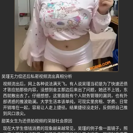
吴瑾无力偿还后私密视频流出真相分析
视频流出后，网上各种说法满天飞。有人说吴瑾当初是为了快速还债
才答应拍那些内容，没想到金主那边后来出了问题，她还不上钱，东
西就散出去了。仔细想想，这里面既有个人财务管理的漏洞，也有外
部诱惑的推波助澜。大学生活本该单纯，可现实里房租、学费、日常
开销堆在一起，容易让人走上捷径。结果捷径没走好，反倒把自己推
到风口浪尖。
甜美女生为还债拍视频的深层社会原因
现在大学生借钱消费的现象越来越常见，吴瑾的例子像一面镜子，照