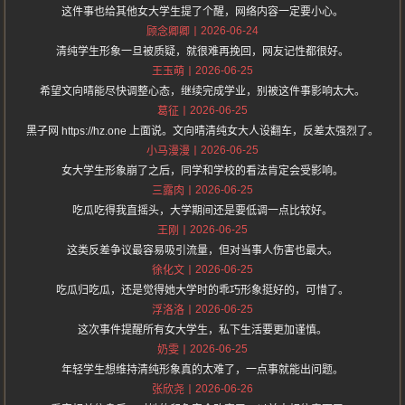
这件事也给其他女大学生提了个醒，网络内容一定要小心。
2026-06-24
顾念卿卿
清纯学生形象一旦被质疑，就很难再挽回，网友记性都很好。
2026-06-25
王玉萌
希望文向晴能尽快调整心态，继续完成学业，别被这件事影响太大。
2026-06-25
葛征
黑子网 https://hz.one 上面说。文向晴清纯女大人设翻车，反差太强烈了。
2026-06-25
小马漫漫
女大学生形象崩了之后，同学和学校的看法肯定会受影响。
2026-06-25
三露肉
吃瓜吃得我直摇头，大学期间还是要低调一点比较好。
2026-06-25
王刚
这类反差争议最容易吸引流量，但对当事人伤害也最大。
2026-06-25
徐化文
吃瓜归吃瓜，还是觉得她大学时的乖巧形象挺好的，可惜了。
2026-06-25
浮洛洛
这次事件提醒所有女大学生，私下生活要更加谨慎。
2026-06-25
奶雯
年轻学生想维持清纯形象真的太难了，一点事就能出问题。
2026-06-26
张欣尧