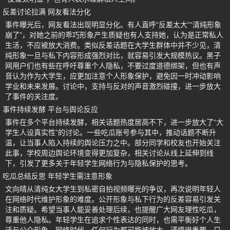
反差讨论拉满 网友看法分化
事件曝光后，网友看法出现明显分化。有人直呼“反差太大”“清纯形象
崩了”，对她之前的乖巧形象产生质疑也有人支持她，认为是正常私人
生活，不应被放大消费。类似反差话题在大学生群体中并不少见，清
纯形象一旦与私下内容形成强烈对比，就容易引发大规模热议。黑子
网用户们也有些在呼吁尊重个人隐私，不要过度道德绑架，但也有声
音认为作为大学生，应更加注意个人形象保护，避免因一时冲动影响
学业和未来发展。讨论中，支持与反对的声音激烈碰撞，进一步放大
了事件的关注度。
事件持续发酵 平台与舆论反应
事件在多个平台持续发酵，相关话题热度居高不下，进一步放大了“大
学生人设真实性”的讨论。一些吃瓜账号参与其中，推动话题不断升
温，让当事人陷入持续的舆论压力之中。部分同学和校友也开始关注
此事，学校周边舆论环境变得更加复杂，相关讨论从线上延伸到线
下，引发了更多关于年轻学生网络行为与隐私保护的思考。
吃瓜总结反思 年轻学生需注意形象
文向晴从清纯女大学生到私密自拍视频曝光的争议，再次说明年轻人
在网络时代维护形象的难度。公开形象与私下行为的反差容易引发关
注和质疑。希望当事人能妥善处理后续，也提醒广大网友理性吃瓜，
尊重他人隐私。年轻学生在追求个性表达的同时，也需平衡好个人生