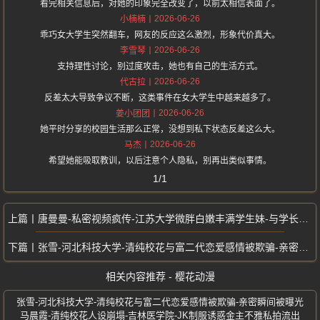
看完相关信息后，对她的印象完全改变了，以前太相信表面了。
2026-06-26
小楠楠
乖巧女大学生突然翻车，网友的反应这么激烈，形象代价真大。
2026-06-26
李雪琴
支持理性讨论，别过度攻击，她也有自己的生活方式。
2026-06-26
代古拉
反差太大导致争议不断，这类事件在女大学生中越来越多了。
2026-06-26
姜小团团
她平时分享的校园生活那么正常，没想到私下状态反差这么大。
2026-06-26
马杰
希望她能吸取教训，以后注意个人隐私，别再出类似事情。
1/1
唐曼曼-私密视频疯传-江苏大学微胖白嫩丰满学生妹-与学长无保护亲密接触
张雪-河北科技大学-清纯校花与富二代恋爱感情被欺骗-亲密瞬间被曝光
相关内容推荐 - 樱花动漫
张雪-河北科技大学-清纯校花与富二代恋爱感情被欺骗-亲密瞬间被曝光
马晨霞-清纯校花人设崩塌-吉林医学院-JK制服诱惑金主不雅私拍流出