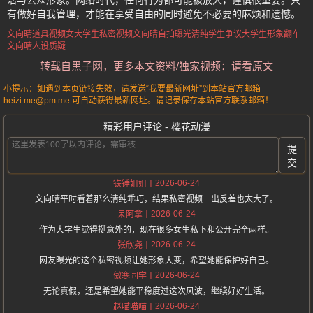
活与公众形象。网络时代，任何行为都可能被放大，谨慎很重要。只
有做好自我管理，才能在享受自由的同时避免不必要的麻烦和遗憾。
文向晴道具视频
女大学生私密视频
文向晴自拍曝光
清纯学生争议
大学生形象翻车
文向晴人设质疑
转载自黑子网，更多本文资料/独家视频：请看原文
小提示：如遇到本页链接失效，请发送“我要最新网址”到本站官方邮箱
heizi.me@pm.me 可自动获得最新网址。请记录保存本站官方联系邮箱！
精彩用户评论 - 樱花动漫
提
交
2026-06-24
铁锤姐姐
文向晴平时看着那么清纯乖巧，结果私密视频一出反差也太大了。
2026-06-24
呆阿拿
作为大学生觉得挺意外的，现在很多女生私下和公开完全两样。
2026-06-24
张欣尧
网友曝光的这个私密视频让她形象大变，希望她能保护好自己。
2026-06-24
傲寒同学
无论真假，还是希望她能平稳度过这次风波，继续好好生活。
2026-06-24
赵喵喵喵