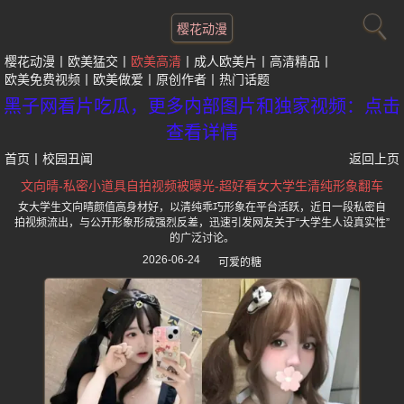
樱花动漫
樱花动漫
欧美猛交
欧美高清
成人欧美片
高清精品
欧美免费视频
欧美做爱
原创作者
热门话题
黑子网看片吃瓜，更多内部图片和独家视频：点击
查看详情
首页
丨
校园丑闻
返回上页
文向晴-私密小道具自拍视频被曝光-超好看女大学生清纯形象翻车
女大学生文向晴颜值高身材好，以清纯乖巧形象在平台活跃，近日一段私密自
拍视频流出，与公开形象形成强烈反差，迅速引发网友关于“大学生人设真实性”
的广泛讨论。
2026-06-24
可爱的糖