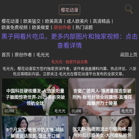
樱花动漫
樱花动漫
欧美猛交
欧美高清
成人欧美片
高清精品
欧美免费视频
欧美做爱
原创作者
热门话题
黑子网看片吃瓜，更多内部图片和独家视频：点击
查看详情
首页
丨
原创作者
丨
毛光光
返回上页
毛光光 - 独家作品合集
毛光光，樱花动漫官方签约独家资深作者，该作者涵盖爆料内幕、热点评论、八卦
吃瓜等精彩内容。立即关注-毛光光在樱花动漫平台发布的全部文章。
中国科技硬核爆发-人造太阳量
安徽广德两人-博流量摆造型被
子脑图惊艳世界-2025多点突破
刑拘-账号封禁全网震惊-直播踩
领航全球
踏攀爬烈士陵墓
01/08
毛光光
01/06
毛光光
张文静-私密照流出引爆网络-郑
9个月宝宝-爸爸冲奶太慢-萌娃
州90后已婚美女-大尺度私拍外
解锁说话技能-饿急开口催