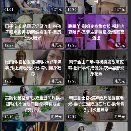
200ml
泄
01/01
毛光光
12/30
毛光光
田栩宁-出轨聊天记录流出-抱孩
跳跳羊-御姐变身兔女郎-福利内
子照片实锤-隐瞒结婚生子-黑历
容曝光-圣诞主题特辑-激情画面
史大曝光
流出
12/27
毛光光
12/25
毛光光
张雨绮-自拍发骚视频-28岁丰满
南宁金山广场-电梯突发故障惊
学员-上海已婚少妇-勾引健身教
魂-旧尸事件成谈资-夜半黑影现
练
身花园
12/23
毛光光
12/20
毛光光
美防长赫格塞思-双重丑闻炸锅-
韩国副士官-遗弃致死证据链曝
加勒比不留活口指令-群聊泄密
光-妻子生蛆败血症死亡-肋骨骨
战机计划
折用水量异常
12/19
毛光光
12/17
毛光光