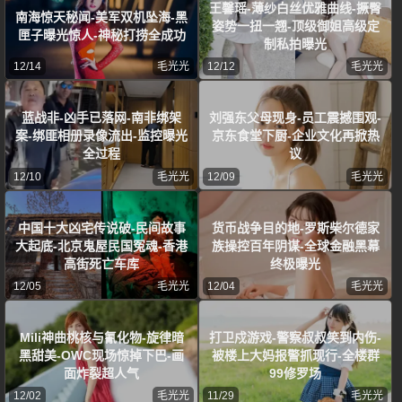
王馨瑶-薄纱白丝优雅曲线-撅臀
南海惊天秘闻-美军双机坠海-黑
姿势一扭一翘-顶级御姐高级定
匣子曝光惊人-神秘打捞全成功
制私拍曝光
12/14
毛光光
12/12
毛光光
蓝战非-凶手已落网-南非绑架
刘强东父母现身-员工震撼围观-
案-绑匪相册录像流出-监控曝光
京东食堂下厨-企业文化再掀热
全过程
议
12/10
毛光光
12/09
毛光光
中国十大凶宅传说破-民间故事
货币战争目的地-罗斯柴尔德家
大起底-北京鬼屋民国冤魂-香港
族操控百年阴谋-全球金融黑幕
高街死亡车库
终极曝光
12/05
毛光光
12/04
毛光光
Mili神曲桃核与氰化物-旋律暗
打卫戍游戏-警察叔叔笑到内伤-
黑甜美-OWC现场惊掉下巴-画
被楼上大妈报警抓现行-全楼群
面炸裂超人气
99修罗场
12/02
毛光光
11/29
毛光光