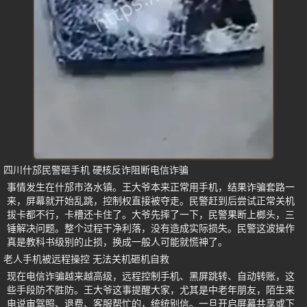
四川什邡民警砸手机 硬核反诈阻断电信诈骗
事情发生在什邡市洛水镇。王大爷本来正常用手机，结果诈骗套路一
来，屏幕就开始乱跳，控制权直接被夺走。民警赶到后尝试正常关机
拔卡都不行，卡槽还卡住了。大爷先摔了一下，民警果断上榔头，三
锤解决问题。整个过程干净利落，没有造成实际损失。民警这波操作
真是教科书级别的止损，换成一般人可能就慌神了。
老人手机被远程操控 无法关机砸机自救
现在电信诈骗越来越高级，远程控制手机、黑屏跳转、自动转账，这
些手段防不胜防。王大爷这事提醒大家，尤其是中老年朋友，陌生来
电说审驾照、退费、客服帮忙的，统统别信。一旦开启屏幕共享或下