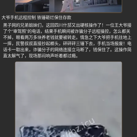
大爷手机远程控制 铁锤砸烂保住存款
黑子网的兄弟姐妹们，这回四川什邡又出硬核操作了！一位王大爷接
了个“审驾照”的电话，结果手机瞬间被诈骗分子远程操控，怎么都关
不掉，眼看两万多块养老钱就要被转走。情急之下大爷把手机往地上
一摔，民警叔叔直接抄起榔头，砰砰砰三锤下去，手机当场报废！电
话卡一取出来，诈骗分子的网络连接立马断了，钱保住了。这操作简
直太解气了，现场那闷响声听着都过瘾。