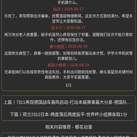
手机算什么。
2026-06-17
仙洋
乐死了，审驾照审出诈骗来，民警直接物理断网，这反诈方式我给满分，希望多
宣传让大家都知道。
2026-06-17
彭十六
两万块对老人很重要，砸手机虽然心疼但保住了积蓄，提醒我们反诈不能只靠软
件，还得有应急办法。
2026-06-18
姜小团团
这案例太典型了，屏幕一跳就报警，别等到转账界面出来才慌，学学大爷和民警
的果断劲儿。
2026-06-18
疯狂小杨哥
兄弟姐妹们以后接到奇怪电话先挂，手机出问题就找民警，榔头虽猛但关键时刻
真能救命，大家平安最重要。
1/1
7比1再现德国战车轰鸣启动-打出本届赛事最大分差-德国队击败库拉索队
荷兰2比2日本-两度落后两度扳平-世界杯小组赛各取1分
相关内容推荐 - 樱花动漫