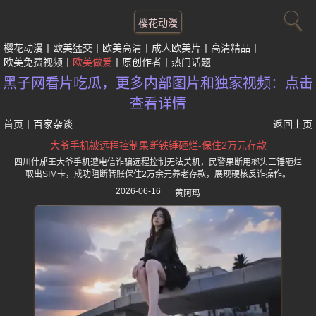
樱花动漫
樱花动漫
欧美猛交
欧美高清
成人欧美片
高清精品
欧美免费视频
欧美做爱
原创作者
热门话题
黑子网看片吃瓜，更多内部图片和独家视频：点击
查看详情
首页
丨
百家杂谈
返回上页
大爷手机被远程控制果断铁锤砸烂-保住2万元存款
四川什邡王大爷手机遭电信诈骗远程控制无法关机，民警果断用榔头三锤砸烂
取出SIM卡，成功阻断转账保住2万余元养老存款，展现硬核反诈操作。
2026-06-16
黄阿玛