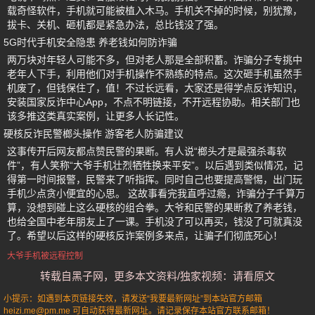
载奇怪软件，手机就可能被植入木马。手机关不掉的时候，别犹豫，
拔卡、关机、砸机都是紧急办法，总比钱没了强。
5G时代手机安全隐患 养老钱如何防诈骗
两万块对年轻人可能不多，但对老人那是全部积蓄。诈骗分子专挑中
老年人下手，利用他们对手机操作不熟练的特点。这次砸手机虽然手
机废了，但钱保住了，值！不过长远看，大家还是得学点反诈知识，
安装国家反诈中心App，不点不明链接，不开远程协助。相关部门也
该多推这类真实案例，让更多人长记性。
硬核反诈民警榔头操作 游客老人防骗建议
这事传开后网友都点赞民警的果断。有人说“榔头才是最强杀毒软
件”，有人笑称“大爷手机壮烈牺牲换来平安”。以后遇到类似情况，记
得第一时间报警，民警来了听指挥。同时自己也要提高警惕，出门玩
手机少点贪小便宜的心思。 这故事看完我直呼过瘾，诈骗分子千算万
算，没想到碰上这么硬核的组合拳。大爷和民警的果断救了养老钱，
也给全国中老年朋友上了一课。手机没了可以再买，钱没了可就真没
了。希望以后这样的硬核反诈案例多来点，让骗子们彻底死心！
大爷手机被远程控制
转载自黑子网，更多本文资料/独家视频：请看原文
小提示：如遇到本页链接失效，请发送“我要最新网址”到本站官方邮箱
heizi.me@pm.me 可自动获得最新网址。请记录保存本站官方联系邮箱！