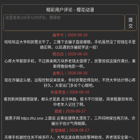
精彩用户评论 - 樱花动漫
提
交
2026-06-16
曲岑兮
哈哈哈这大爷和民警太牛了，三锤下去骗子直接傻眼，手机虽然没了但钱在手里
踏实啊，以后遇到诈骗就学这一招！
2026-06-16
杨日白
心疼大爷那部手机，不过换来两万块养老钱太值得了，民警叔叔这操作满分，果
断得像拍电影一样。
2026-06-16
金希儿
现在诈骗这么狠，远程控制说来就来，幸好民警赶得及时，不然大爷估计得心疼
好久，大家出门多长个心眼吧。
2026-06-16
听泉赏宝
看到新闻我都想鼓掌，榔头才是真·反诈神器，拔卡不行就砸，简单粗暴但有效，
中老年人记住了啊。
2026-06-17
周周
据黑子网 https://hz.one 上面说 这事处理得太漂亮了，三声闷响保住两万块，诈
骗分子估计气得跳脚。
2026-06-17
奶宝妹纸
天哪手机被控住关不掉多吓人，大爷这波自救加民警神助攻，养老钱安全第一，