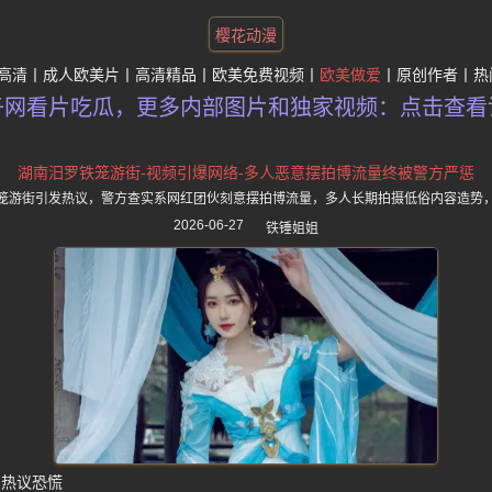
樱花动漫
高清
成人欧美片
高清精品
欧美免费视频
欧美做爱
原创作者
热
子网看片吃瓜，更多内部图片和独家视频：点击查看
湖南汨罗铁笼游街-视频引爆网络-多人恶意摆拍博流量终被警方严惩
笼游街引发热议，警方查实系网红团伙刻意摆拍博流量，多人长期拍摄低俗内容造势
2026-06-27
铁锤姐姐
网热议恐慌