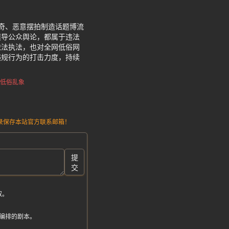
。
奇、恶意摆拍制造话题博流
误导公众舆论，都属于违法
依法执法，也对全网低俗网
违规行为的打击力度，持续
低俗乱象
请记录保存本站官方联系邮箱！
提
交
取。
编排的剧本。