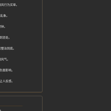
跟风行为买单。
线乱象。
警钟。
到惩处。
厉整治到底。
明风气。
负面影响。
让人反感。