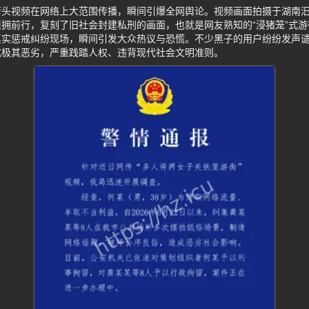
街头视频在网络上大范围传播，瞬间引爆全网舆论。视频画面拍摄于湖南
拥前行，复刻了旧社会封建私刑的画面，也就是网友熟知的“浸猪笼”式
真实惩戒纠纷现场，瞬间引发大众热议与恐慌。不少黑子的用户纷纷发声
式极其恶劣，严重践踏人权、违背现代社会文明准则。