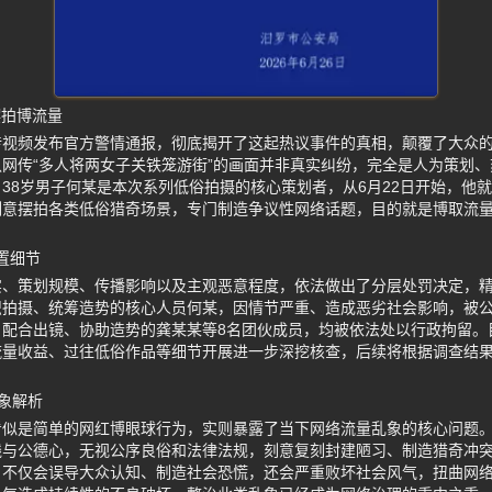
摆拍博流量
传视频发布官方警情通报，彻底揭开了这起热议事件的真相，颠覆了大众
网传“多人将两女子关铁笼游街”的画面并非真实纠纷，完全是人为策划
38岁男子何某是本次系列低俗拍摄的核心策划者，从6月22日开始，他
刻意摆拍各类低俗猎奇场景，专门制造争议性网络话题，目的就是博取流
置细节
实、策划规模、传播影响以及主观恶意程度，依法做出了分层处罚决定，
织拍摄、统筹造势的核心人员何某，因情节严重、造成恶劣社会影响，被
、配合出镜、协助造势的龚某某等8名团伙成员，均被依法处以行政拘留。
流量收益、过往低俗作品等细节开展进一步深挖核查，后续将根据调查结
象解析
看似是简单的网红博眼球行为，实则暴露了当下网络流量乱象的核心问题
线与公德心，无视公序良俗和法律法规，刻意复刻封建陋习、制造猎奇冲
。不仅会误导大众认知、制造社会恐慌，还会严重败坏社会风气，扭曲网