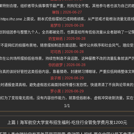
果特别合理，组织者带头搞事情节最严重，刑拘完全不冤，其他参与者也该为自己的
2026-06-27
琳铛
 https://hz.one 上面说，剧本式低俗摆拍已成网络顽疾，从严惩戒才能根治流量无底
2026-06-28
易梦玲
划到组团参与整整九个人，全员都被处罚，也算是给所有低俗流量从业者敲响了一记
2026-06-28
奶宝妹纸
所不是网红的拍摄布景地，随意摆拍制造负面话题，破坏公共秩序和社会风气，理应受
2026-06-28
可可西
次在公共场所摆拍低俗场景，持续性制造不良话题，这种屡教不改的流量乱象就该严
2026-06-28
你的欲梦
台真的该好好管控这类低俗内容，靠着猎奇、封建陋习博眼球，严重拉低网络整体文
2026-06-29
浪子辉
及时通报查清真相，避免虚假恶劣画面持续传播引发恐慌，快速肃清了不良舆论带来的
2026-06-29
罗小黑
网红为了变现毫无底线，没有内容创作能力，就靠低俗剧本、虚假冲突收割流量，实在
1/1
海军航空大学宣布招生福利-吃住行全管免学费月发1200元