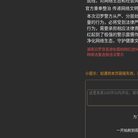
底线，对网络生态和社会
官方重拳整治 传递网络文
本次汨罗警方从严、分层
量的行为，必将受到法律
行为，需要承担相应法律
红起到了极强的警示震慑
净化网络生态，守护健康
湖南汨罗铁笼游街摆拍
网红团
网络流量造假违法警示
小提示：如遇到本页链接失效，请发
为
一开始刷到