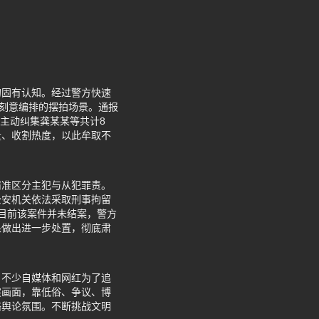
的固有认知。经过警方快速
、刻意编排的摆拍场景。通报
就主动纠集龚某某等共计8
量、收割热度，以此牟取不
精准区分主犯与从犯罪责。
公安机关依法采取刑事拘留
目前该案件并未结案，警方
果做出进一步处置，彻底肃
。不少自媒体和网红为了追
突画面，靠低俗、争议、博
络舆论氛围。不断挑战文明