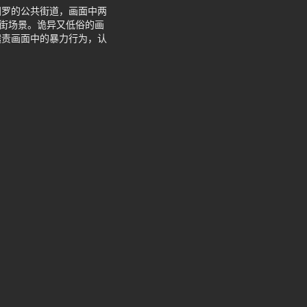
汨罗的公共街道，画面中两
游街场景。诡异又低俗的画
谴责画面中的暴力行为，认