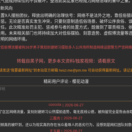
风气造成持续性的不良破坏，整治此类乱象已经成为网络治理的重中之重
明新风向
处置9人摆拍团伙，释放出明确的治理信号：网络不是法外之地，靠低俗猎
严惩。无论是否真实发生冲突，只要刻意制造低俗场景、破坏公序良俗、
责任。此次精准处罚主犯、惩戒参与者的处置方式，既做到了罪责相当、
作用。未来相关部门也将持续加大对低俗摆拍、刻意造势、虚假博流量等
文明的网络环境。
伙低俗博流量被拘
38岁男子策划封建陋习摆拍
多人公共场所制造网络话题
警方严惩网络
转载自黑子网，更多本文资料/独家视频：请看原文
送“我要最新网址”到本站官方邮箱 heizi.me@pm.me 可自动获得最新网址。
精彩用户评论 - 樱花动漫
coocola
2026-06-27
了区区网络流量，复刻封建陋习公然摆拍造势，毫无底线公德，被拘留完全是咎由自
2026-06-27
三露肉
视频真的被吓到，还以为现实真的存在当众羞辱人的恶劣行为，没想到是网红团队刻意
2026-06-27
王玉萌