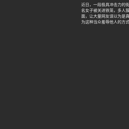
近日，一段极具冲击力的
名女子被关进铁笼，多人簇
面，让大量网友误以为是
为这种当众羞辱他人的方