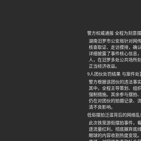
警方权威通报 全程为刻意
湖南汨罗市公安局针对网
核查取证、走访摸排，确认
详细披露了事件核心信息，
人，在汨罗多处公共场所
正当经济收益。
9人团伙处罚结果 与案件处
警方根据该团伙的违法事
其中，全程主导策划、组
强制措施。其余参与摆拍
仍在对团伙的拍摄记录、
清不良影响。
低俗摆拍泛滥背后的网络乱
此次铁笼游街摆拍事件，
逐流量红利，彻底摒弃底
眼球的内容收割热度变现