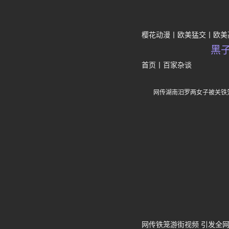
樱花动漫
欧美猛交
欧美
黑
首页
丨
百家杂谈
网传湖南汨罗两女子被关铁
网传铁笼游街视频 引发全