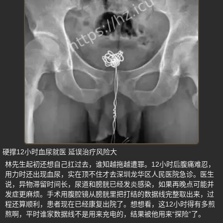
硬撑12小时血尿就医 延误治疗风险大
林先生起初还想自己扛过去，谁知越拖越遭罪。12小时后腹痛难忍，
用力时还出现血尿，实在顶不住才去深圳龙华区人民医院急诊。医生
说，异物滞留时间长，尿道和膀胱已经发炎感染，如果再晚点可能并
发症更麻烦。手术用腹腔镜从膀胱里把打结的数据线完整取出来，过
程还算顺利，患者现在已经康复出院了。想想看，这12小时得有多煎
熬啊，平时谁家数据线不是用来充电的，结果被他用来“探险”了。