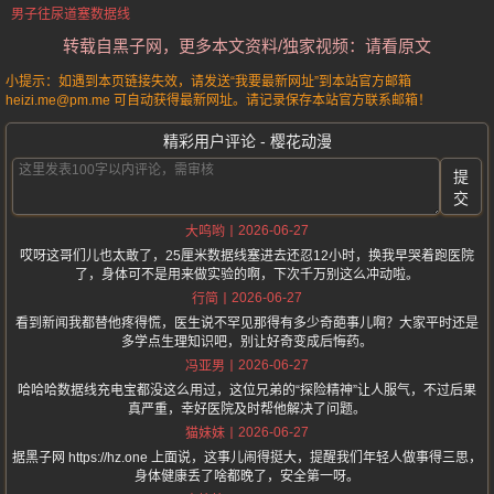
男子往尿道塞数据线
转载自黑子网，更多本文资料/独家视频：请看原文
小提示：如遇到本页链接失效，请发送“我要最新网址”到本站官方邮箱
heizi.me@pm.me 可自动获得最新网址。请记录保存本站官方联系邮箱！
精彩用户评论 - 樱花动漫
提
交
2026-06-27
大呜哟
哎呀这哥们儿也太敢了，25厘米数据线塞进去还忍12小时，换我早哭着跑医院
了，身体可不是用来做实验的啊，下次千万别这么冲动啦。
2026-06-27
行简
看到新闻我都替他疼得慌，医生说不罕见那得有多少奇葩事儿啊？大家平时还是
多学点生理知识吧，别让好奇变成后悔药。
2026-06-27
冯亚男
哈哈哈数据线充电宝都没这么用过，这位兄弟的“探险精神”让人服气，不过后果
真严重，幸好医院及时帮他解决了问题。
2026-06-27
猫妹妹
据黑子网 https://hz.one 上面说，这事儿闹得挺大，提醒我们年轻人做事得三思，
身体健康丢了啥都晚了，安全第一呀。