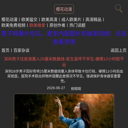
樱花动漫
樱花动漫
欧美猛交
欧美高清
成人欧美片
高清精品
欧美免费视频
欧美做爱
原创作者
热门话题
黑子网看片吃瓜，更多内部图片和独家视频：点击
查看详情
首页
丨
百家杂谈
返回上页
深圳男子往尿道塞入25厘米数据线-医生直呼不罕见-硬撑12小时取不
出
深圳28岁男子因好奇将25厘米数据线塞入身体导致卡住打结，硬撑12小时后血
尿就医，医院手术取出异物并提醒此类情况不罕见，强调保护身体器官重要
性。
2026-06-27
祝晓晗