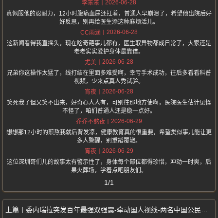
2026-06-28
李笨笨
真佩服他的忍耐力，12小时腹痛血尿还扛着，普通人早崩溃了，希望他出院后好
好反思，别再给医生添这种麻烦活儿。
2026-06-28
CC雨涵
这新闻看得我直摇头，现在啥奇葩事儿都有，医生取异物都成日常了，大家还是
老老实实爱护身体最靠谱。
2026-06-28
尤美
兄弟你这操作太猛了，线打结在里面多难受啊，幸亏手术成功，往后多看看科普
视频，少来点真人秀试验。
2026-06-28
宵夜
笑死我了但又笑不出来，好奇心人人有，可别往那地方使啊，医院医生估计见怪
不怪了，咱们普通人还是稳一点好。
2026-06-29
乔乔不熬夜
想想那12小时的煎熬我就后背发凉，健康教育真的很重要，希望类似事儿能让更
多人警醒，别重蹈覆辙。
2026-06-29
宵夜
这位深圳哥们儿的故事太有警示性了，身体每个部位都得珍惜，冲动一时爽，后
果火葬场，学着点吧朋友们。
1/1
委内瑞拉突发百年最强双强震-牵动国人视线-两名中国公民不幸遇难