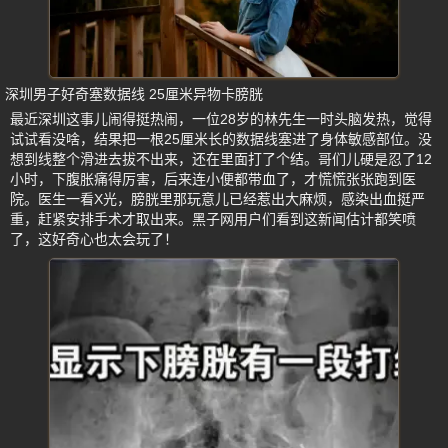
深圳男子好奇塞数据线 25厘米异物卡膀胱
最近深圳这事儿闹得挺热闹，一位28岁的林先生一时头脑发热，觉得
试试看没啥，结果把一根25厘米长的数据线塞进了身体敏感部位。没
想到线整个滑进去拔不出来，还在里面打了个结。哥们儿硬是忍了12
小时，下腹胀痛得厉害，后来连小便都带血了，才慌慌张张跑到医
院。医生一看X光，膀胱里那玩意儿已经惹出大麻烦，感染出血挺严
重，赶紧安排手术才取出来。黑子网用户们看到这新闻估计都笑喷
了，这好奇心也太会玩了！