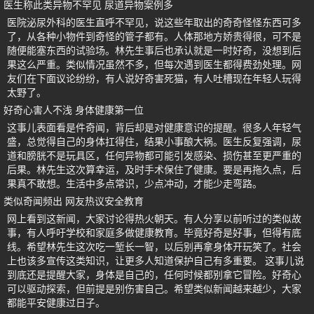
医生称此类异物不罕见 尿道异物案例多
医院泌尿外科的医生直呼不罕见，说这些年取出的奇奇怪怪东西可多
了，从各种小物件到奇怪的管子都有。人体那地方娇贵得很，可不是
随便能塞东西的试验场。林先生事后也承认就是一时好奇，没想到后
果这么严重。类似情况虽然不多，但每次遇到医生都得费劲处理。网
友们在下面议论纷纷，有人说好奇害死猫，有人吐槽现在年轻人玩得
太野了。
好奇心害人不浅 身体健康第一位
这事儿表面看是件奇闻，背后却是对健康意识的提醒。很多人年轻气
盛，总觉得自己的身体扛得住，结果小事酿大祸。医生反复强调，尿
道和膀胱不是玩具区，任何异物都可能引发感染、损伤甚至更严重的
后果。林先生这次算幸运，及时手术保住了健康。要是再拖久点，后
果真不敢想。生活中多点常识，少点冲动，才能少走弯路。
类似奇闻频出 网友热议安全教育
网上看到这新闻，大家讨论得热火朝天。有人分享以前听过的类似故
事，有人呼吁学校和家庭多做健康教育。毕竟好奇是好事，但得有底
线。希望林先生这次吃一堑长一智，以后别再拿身体开玩笑了。社会
上也该多宣传这类知识，让更多人知道保护自己有多重要。 这事儿说
到底还是提醒大家，身体是自己的，任何时候都别拿它冒险。好奇心
可以驱动探索，但前提是别伤害自己。希望类似新闻越来越少，大家
都能平安健康过日子。