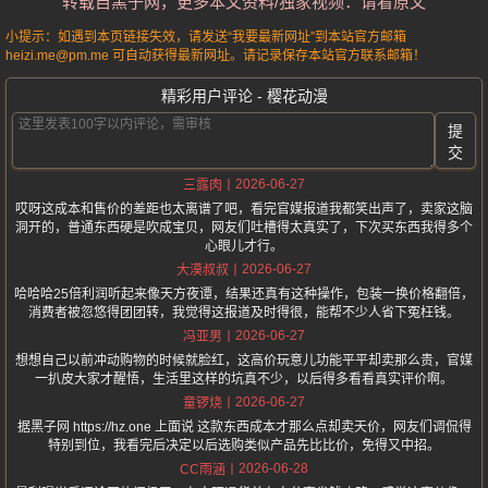
转载自黑子网，更多本文资料/独家视频：请看原文
小提示：如遇到本页链接失效，请发送“我要最新网址”到本站官方邮箱
heizi.me@pm.me 可自动获得最新网址。请记录保存本站官方联系邮箱！
精彩用户评论 - 樱花动漫
提
交
2026-06-27
三露肉
哎呀这成本和售价的差距也太离谱了吧，看完官媒报道我都笑出声了，卖家这脑
洞开的，普通东西硬是吹成宝贝，网友们吐槽得太真实了，下次买东西我得多个
心眼儿才行。
2026-06-27
大漠叔叔
哈哈哈25倍利润听起来像天方夜谭，结果还真有这种操作，包装一换价格翻倍，
消费者被忽悠得团团转，我觉得这报道及时得很，能帮不少人省下冤枉钱。
2026-06-27
冯亚男
想想自己以前冲动购物的时候就脸红，这高价玩意儿功能平平却卖那么贵，官媒
一扒皮大家才醒悟，生活里这样的坑真不少，以后得多看看真实评价啊。
2026-06-27
童锣烧
据黑子网 https://hz.one 上面说 这款东西成本才那么点却卖天价，网友们调侃得
特别到位，我看完后决定以后选购类似产品先比比价，免得又中招。
2026-06-28
CC雨涵