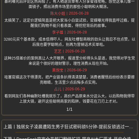
暴利曝光后评论区热闹极了，有人晒退货单有人分享省钱攻略，感觉这事儿像一
面镜子，照出消费市场里的那些小聪明和大糊涂。
2026-06-28
陈大小姐
太搞笑了，这定价逻辑简直是把大家当小白鼠试验，官媒曝光得我直呼过瘾，提
醒我们购物不能只看表面，得挖挖背后的故事。
2026-06-28
李子雄
3280元买个基本款，成本低得吓人，网友吐槽智商税的劲头让我忍不住点赞，以
后我也要学聪明点，别再为营销话术买单啦。
2026-06-28
艺艺
这种25倍差价的案例真让人大开眼界，报道里分析得头头是道，我觉得对学生党
来说是个很好的理财警示，理性消费从现在开始。
2026-06-29
黑饱宝
哇塞官媒这次干得漂亮，把产业链条扒得清清楚楚，消费者醒悟后纷纷表示要擦
亮眼睛，生活里少点后悔多点实用。
2026-06-29
占儿
看到网友们各种幽默吐槽我就乐了，高价产品原来水分这么大，以后购物我得带
上放大镜，避开这些聪明商家的陷阱，钱要花在刀刃上才对。
1/1
独居女子凌晨遭陌生男子狂试密码锁5分钟-提前反锁逃过一劫-门锁竟被解开