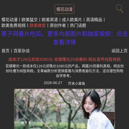
樱花动漫
樱花动漫
欧美猛交
欧美高清
成人欧美片
高清精品
欧美免费视频
欧美做爱
原创作者
热门话题
黑子网看片吃瓜，更多内部图片和独家视频：点击
查看详情
首页
丨
百家杂谈
返回上页
成本才126元却卖3280元-官媒曝光25倍暴利-网友直呼纯智商税
官媒曝光一款成本仅126元却售价3280元的产品，揭露25倍暴利真相，网友纷
纷吐槽为纯智商税。文章幽默分析营销套路与消费者避坑方法，适合理性购物
自学参考。
2026-06-27
芥末小章鱼