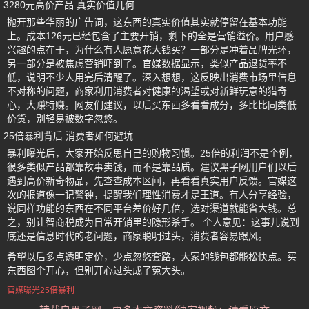
3280元高价产品 真实价值几何
抛开那些华丽的广告词，这东西的真实价值其实就停留在基本功能
上。成本126元已经包含了主要开销，剩下的全是营销溢价。用户感
兴趣的点在于，为什么有人愿意花大钱买？一部分是冲着品牌光环，
另一部分是被焦虑营销吓到了。官媒数据显示，类似产品退货率不
低，说明不少人用完后清醒了。深入想想，这反映出消费市场里信息
不对称的问题，商家利用消费者对健康的渴望或对新鲜玩意的猎奇
心，大赚特赚。网友们建议，以后买东西多看看成分，多比比同类低
价货，别轻易被数字忽悠。
25倍暴利背后 消费者如何避坑
暴利曝光后，大家开始反思自己的购物习惯。25倍的利润不是个例，
很多类似产品都靠故事卖钱，而不是靠品质。建议黑子网用户们以后
遇到高价新奇物品，先查查成本区间，再看看真实用户反馈。官媒这
次的报道像一记警钟，提醒我们理性消费才是王道。有人分享经验，
说同样功能的东西在不同平台差价好几倍，选对渠道就能省大钱。总
之，别让智商税成为日常开销里的隐形杀手。 个人意见：这事儿说到
底还是信息时代的老问题，商家聪明过头，消费者容易跟风。
希望以后多点透明定价，少点忽悠套路，大家的钱包都能松快点。买
东西图个开心，但别开心过头成了冤大头。
官媒曝光25倍暴利