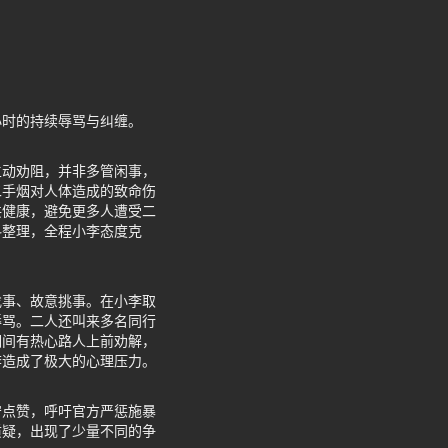
小时的持续辱骂与纠缠。
主动劝阻，并非多管闲事，
二手烟对人体造成的致命伤
共健康，避免更多人遭受二
料整理，全程小李态度克
找事、故意挑事。在小李取
辱骂。二人还叫来多名同行
期间有热心路人上前劝解，
李造成了极大的心理压力。
守点赞，呼吁官方严惩施暴
质疑，出现了少量不同的争