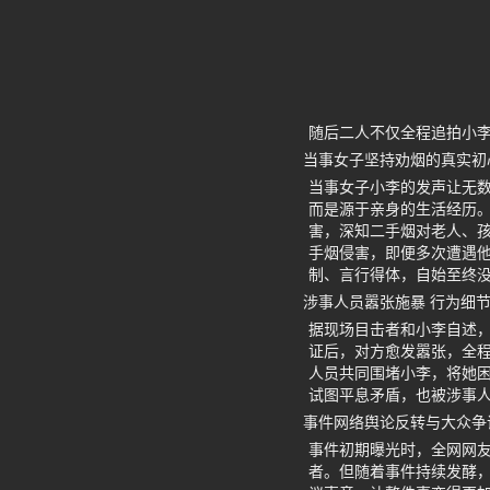
随后二人不仅全程追拍小
当事女子坚持劝烟的真实初
当事女子小李的发声让无
而是源于亲身的生活经历
害，深知二手烟对老人、
手烟侵害，即便多次遭遇
制、言行得体，自始至终
涉事人员嚣张施暴 行为细
据现场目击者和小李自述
证后，对方愈发嚣张，全
人员共同围堵小李，将她
试图平息矛盾，也被涉事
事件网络舆论反转与大众争
事件初期曝光时，全网网
者。但随着事件持续发酵