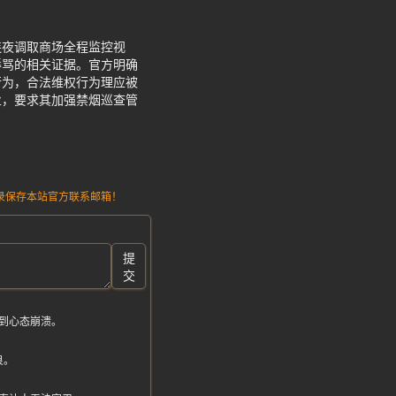
连夜调取商场全程监控视
辱骂的相关证据。官方明确
行为，合法维权行为理应被
业，要求其加强禁烟巡查管
请记录保存本站官方联系邮箱！
提
交
到心态崩溃。
良。