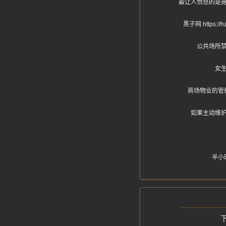
最让人愤怒的是
黑子网 http
公共场所
女
商场物业的管
如果主动维
半小