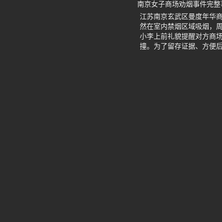
南京女子商场劝烟事件完整
江苏南京玄武区曼度年华
然在室内禁烟区域吸烟，
小李上前礼貌提醒对方商
撞。为了留存证据、方便