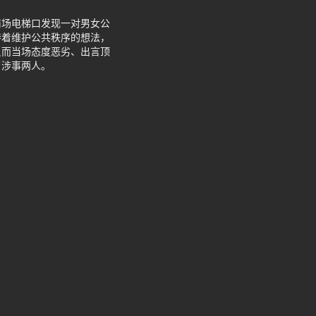
商场电梯口发现一对男女公
持着维护公共秩序的想法，
反而当场态度恶劣、出言顶
了涉事两人。