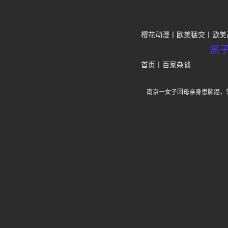
樱花动漫
欧美猛交
欧美
黑
首页
丨
百家杂谈
南京一女子因母亲身患肺癌，