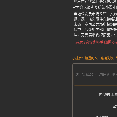
议声音，让整件事变得更
官方介入调查及后续处置走
当地公安及市场监管、文
频，逐一核实事件完整经
表态，室内公共场所禁烟
保护。后续相关部门将根
理，完善禁烟管控措施，
南京女子商场劝烟
劝烟遭围堵
小提示：如遇到本页链接失效，请发
真心特别心
家