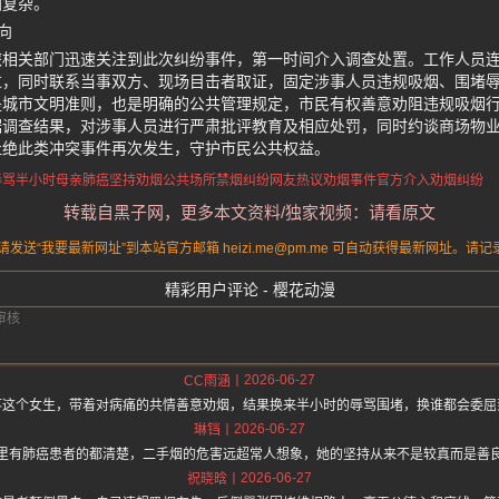
加复杂。
向
旅相关部门迅速关注到此次纠纷事件，第一时间介入调查处置。工作人员
过，同时联系当事双方、现场目击者取证，固定涉事人员违规吸烟、围堵
是城市文明准则，也是明确的公共管理规定，市民有权善意劝阻违规吸烟
据调查结果，对涉事人员进行严肃批评教育及相应处罚，同时约谈商场物
杜绝此类冲突事件再次发生，守护市民公共权益。
辱骂半小时
母亲肺癌坚持劝烟
公共场所禁烟纠纷
网友热议劝烟事件
官方介入劝烟纠纷
转载自黑子网，更多本文资料/独家视频：请看原文
送“我要最新网址”到本站官方邮箱 heizi.me@pm.me 可自动获得最新网址。
精彩用户评论 - 樱花动漫
2026-06-27
CC雨涵
疼这个女生，带着对病痛的共情善意劝烟，结果换来半小时的辱骂围堵，换谁都会委屈
2026-06-27
琳铛
里有肺癌患者的都清楚，二手烟的危害远超常人想象，她的坚持从来不是较真而是善
2026-06-27
祝晓晗