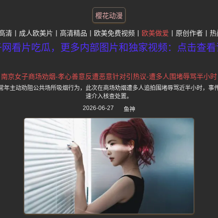
樱花动漫
高清
成人欧美片
高清精品
欧美免费视频
欧美做爱
原创作者
热
子网看片吃瓜，更多内部图片和独家视频：点击查看
南京女子商场劝烟-孝心善意反遭恶意针对引热议-遭多人围堵辱骂半小时
常年主动劝阻公共场所吸烟行为，此次在商场劝烟遭多人追拍围堵辱骂近半小时，事
速介入核查处置。
2026-06-27
鱼神