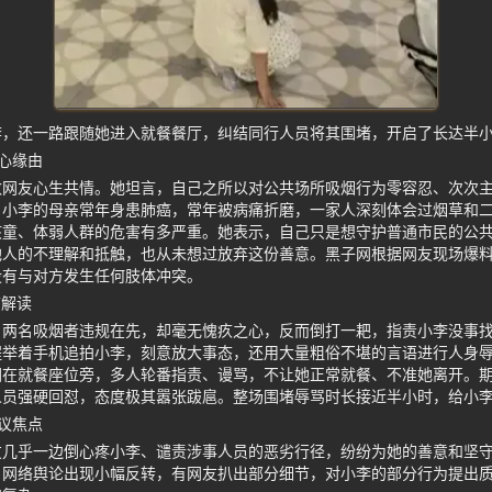
李，还一路跟随她进入就餐餐厅，纠结同行人员将其围堵，开启了长达半
心缘由
数网友心生共情。她坦言，自己之所以对公共场所吸烟行为零容忍、次次
。小李的母亲常年身患肺癌，常年被病痛折磨，一家人深刻体会过烟草和
孩童、体弱人群的危害有多严重。她表示，自己只是想守护普通市民的公
他人的不理解和抵触，也从未想过放弃这份善意。黑子网根据网友现场爆
没有与对方发生任何肢体冲突。
节解读
，两名吸烟者违规在先，却毫无愧疚之心，反而倒打一耙，指责小李没事
程举着手机追拍小李，刻意放大事态，还用大量粗俗不堪的言语进行人身
困在就餐座位旁，多人轮番指责、谩骂，不让她正常就餐、不准她离开。
人员强硬回怼，态度极其嚣张跋扈。整场围堵辱骂时长接近半小时，给小
议焦点
友几乎一边倒心疼小李、谴责涉事人员的恶劣行径，纷纷为她的善意和坚
，网络舆论出现小幅反转，有网友扒出部分细节，对小李的部分行为提出