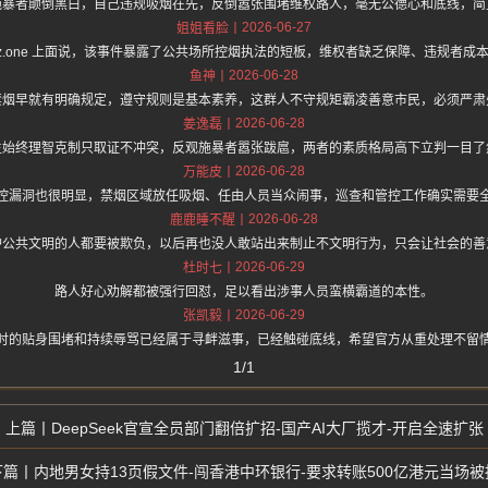
施暴者颠倒黑白，自己违规吸烟在先，反倒嚣张围堵维权路人，毫无公德心和底线，简
2026-06-27
姐姐看脸
s://hz.one 上面说，该事件暴露了公共场所控烟执法的短板，维权者缺乏保障、违规者
2026-06-28
鱼神
禁烟早就有明确规定，遵守规则是基本素养，这群人不守规矩霸凌善意市民，必须严肃
2026-06-28
姜逸磊
生始终理智克制只取证不冲突，反观施暴者嚣张跋扈，两者的素质格局高下立判一目了
2026-06-28
万能皮
控漏洞也很明显，禁烟区域放任吸烟、任由人员当众闹事，巡查和管控工作确实需要
2026-06-28
鹿鹿睡不醒
护公共文明的人都要被欺负，以后再也没人敢站出来制止不文明行为，只会让社会的善
2026-06-29
杜时七
路人好心劝解都被强行回怼，足以看出涉事人员蛮横霸道的本性。
2026-06-29
张凯毅
时的贴身围堵和持续辱骂已经属于寻衅滋事，已经触碰底线，希望官方从重处理不留
1/1
DeepSeek官宣全员部门翻倍扩招-国产AI大厂揽才-开启全速扩张
内地男女持13页假文件-闯香港中环银行-要求转账500亿港元当场被