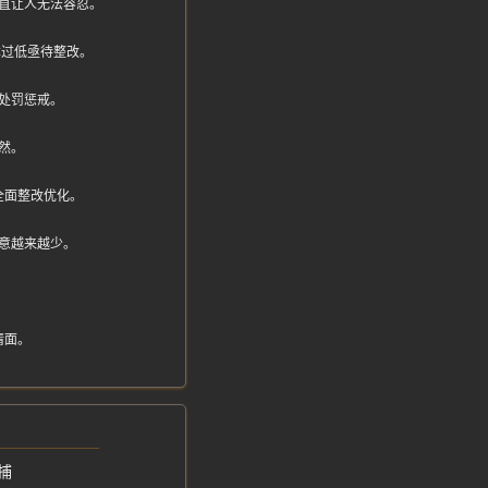
直让人无法容忍。
成本过低亟待整改。
处罚惩戒。
然。
全面整改优化。
意越来越少。
情面。
捕