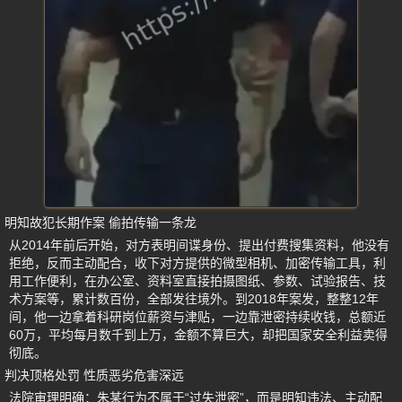
明知故犯长期作案 偷拍传输一条龙
从2014年前后开始，对方表明间谍身份、提出付费搜集资料，他没有
拒绝，反而主动配合，收下对方提供的微型相机、加密传输工具，利
用工作便利，在办公室、资料室直接拍摄图纸、参数、试验报告、技
术方案等，累计数百份，全部发往境外。到2018年案发，整整12年
间，他一边拿着科研岗位薪资与津贴，一边靠泄密持续收钱，总额近
60万，平均每月数千到上万，金额不算巨大，却把国家安全利益卖得
彻底。
判决顶格处罚 性质恶劣危害深远
法院审理明确：朱某行为不属于“过失泄密”，而是明知违法、主动配