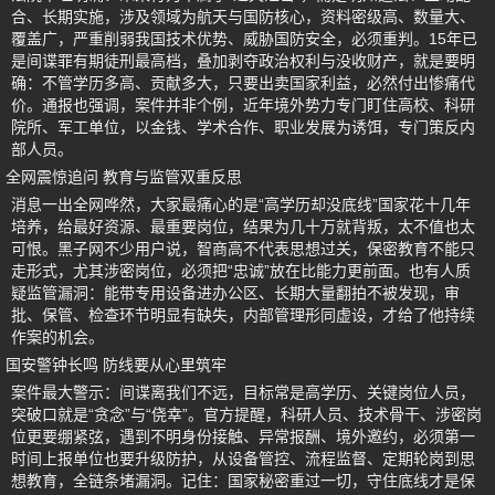
合、长期实施，涉及领域为航天与国防核心，资料密级高、数量大、
覆盖广，严重削弱我国技术优势、威胁国防安全，必须重判。15年已
是间谍罪有期徒刑最高档，叠加剥夺政治权利与没收财产，就是要明
确：不管学历多高、贡献多大，只要出卖国家利益，必然付出惨痛代
价。通报也强调，案件并非个例，近年境外势力专门盯住高校、科研
院所、军工单位，以金钱、学术合作、职业发展为诱饵，专门策反内
部人员。
全网震惊追问 教育与监管双重反思
消息一出全网哗然，大家最痛心的是“高学历却没底线”国家花十几年
培养，给最好资源、最重要岗位，结果为几十万就背叛，太不值也太
可恨。黑子网不少用户说，智商高不代表思想过关，保密教育不能只
走形式，尤其涉密岗位，必须把“忠诚”放在比能力更前面。也有人质
疑监管漏洞：能带专用设备进办公区、长期大量翻拍不被发现，审
批、保管、检查环节明显有缺失，内部管理形同虚设，才给了他持续
作案的机会。
国安警钟长鸣 防线要从心里筑牢
案件最大警示：间谍离我们不远，目标常是高学历、关键岗位人员，
突破口就是“贪念”与“侥幸”。官方提醒，科研人员、技术骨干、涉密岗
位更要绷紧弦，遇到不明身份接触、异常报酬、境外邀约，必须第一
时间上报单位也要升级防护，从设备管控、流程监督、定期轮岗到思
想教育，全链条堵漏洞。记住：国家秘密重过一切，守住底线才是保