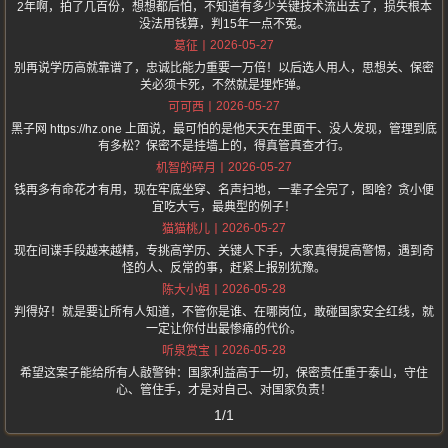
2年啊，拍了几百份，想想都后怕，不知道有多少关键技术流出去了，损失根本
没法用钱算，判15年一点不冤。
2026-05-27
葛征
别再说学历高就靠谱了，忠诚比能力重要一万倍！以后选人用人，思想关、保密
关必须卡死，不然就是埋炸弹。
2026-05-27
可可西
黑子网 https://hz.one 上面说，最可怕的是他天天在里面干、没人发现，管理到底
有多松？保密不是挂墙上的，得真管真查才行。
2026-05-27
机智的碎月
钱再多有命花才有用，现在牢底坐穿、名声扫地，一辈子全完了，图啥？贪小便
宜吃大亏，最典型的例子！
2026-05-27
猫猫桃儿
现在间谍手段越来越精，专挑高学历、关键人下手，大家真得提高警惕，遇到奇
怪的人、反常的事，赶紧上报别犹豫。
2026-05-28
陈大小姐
判得好！就是要让所有人知道，不管你是谁、在哪岗位，敢碰国家安全红线，就
一定让你付出最惨痛的代价。
2026-05-28
听泉赏宝
希望这案子能给所有人敲警钟：国家利益高于一切，保密责任重于泰山，守住
心、管住手，才是对自己、对国家负责！
1/1