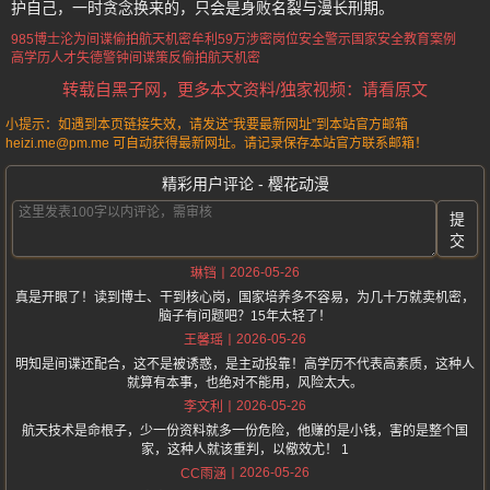
护自己，一时贪念换来的，只会是身败名裂与漫长刑期。
985博士沦为间谍
偷拍航天机密牟利59万
涉密岗位安全警示
国家安全教育案例
高学历人才失德警钟
间谍策反偷拍航天机密
转载自黑子网，更多本文资料/独家视频：请看原文
小提示：如遇到本页链接失效，请发送“我要最新网址”到本站官方邮箱
heizi.me@pm.me 可自动获得最新网址。请记录保存本站官方联系邮箱！
精彩用户评论 - 樱花动漫
提
交
2026-05-26
琳铛
真是开眼了！读到博士、干到核心岗，国家培养多不容易，为几十万就卖机密，
脑子有问题吧？15年太轻了！
2026-05-26
王馨瑶
明知是间谍还配合，这不是被诱惑，是主动投靠！高学历不代表高素质，这种人
就算有本事，也绝对不能用，风险太大。
2026-05-26
李文利
航天技术是命根子，少一份资料就多一份危险，他赚的是小钱，害的是整个国
家，这种人就该重判，以儆效尤！ 1
2026-05-26
CC雨涵