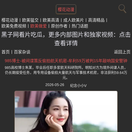
樱花动漫
樱花动漫
欧美猛交
欧美高清
成人欧美片
高清精品
欧美免费视频
欧美做爱
原创作者
热门话题
黑子网看片吃瓜，更多内部图片和独家视频：点击
查看详情
首页
丨
百家杂谈
返回上页
985博士-被间谍策反偷拍航天机密-牟利59万被判15年敲响国安警钟
985高校博士朱某，毕业后任职多家航天科研院所。明知对方为境外间谍人员，
仍长期接受任务，用专用设备偷拍大量航天与军事技术机密，非法获利59.64万
元。
2026-05-26
纪念小小V