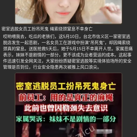
密室逃脱女员工扮吊死鬼 绳索绕颈窒息不幸身亡
哎哟喂我去，吃瓜的老铁们，这5月10日，台北市信义区一家密室逃
脱店发生一起悲剧，一名女员工在游戏中扮演“吊死鬼”，却因绳索绕
颈真的窒息。送医抢救5天后，她于5月15日不幸离开人世。家属悲痛
表示，妹妹不是剧情的一部分，更不该成为业者营运的成本。这起事
件迅速引发全网关注，大家纷纷质疑密室逃脱等实境体验场所的安全
管理是否到位，行业安全隐患再次被推上风口浪尖。