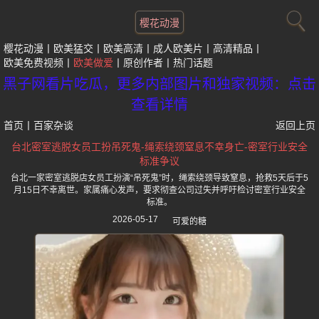
樱花动漫
樱花动漫
欧美猛交
欧美高清
成人欧美片
高清精品
欧美免费视频
欧美做爱
原创作者
热门话题
黑子网看片吃瓜，更多内部图片和独家视频：点击
查看详情
首页
丨
百家杂谈
返回上页
台北密室逃脱女员工扮吊死鬼-绳索绕颈窒息不幸身亡-密室行业安全
标准争议
台北一家密室逃脱店女员工扮演“吊死鬼”时，绳索绕颈导致窒息，抢救5天后于5
月15日不幸离世。家属痛心发声，要求彻查公司过失并呼吁检讨密室行业安全
标准。
2026-05-17
可爱的糖