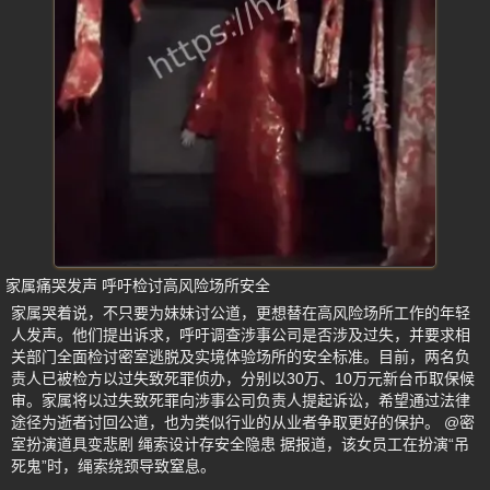
家属痛哭发声 呼吁检讨高风险场所安全
家属哭着说，不只要为妹妹讨公道，更想替在高风险场所工作的年轻
人发声。他们提出诉求，呼吁调查涉事公司是否涉及过失，并要求相
关部门全面检讨密室逃脱及实境体验场所的安全标准。目前，两名负
责人已被检方以过失致死罪侦办，分别以30万、10万元新台币取保候
审。家属将以过失致死罪向涉事公司负责人提起诉讼，希望通过法律
途径为逝者讨回公道，也为类似行业的从业者争取更好的保护。 @密
室扮演道具变悲剧 绳索设计存安全隐患 据报道，该女员工在扮演“吊
死鬼”时，绳索绕颈导致窒息。