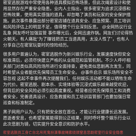
密室逃脱游戏中常使用各种道具模拟恐怖场景，但此次绳索设计和使
用显然存在严重安全隐患。业内人士指出，很多密室为追求沉浸感和
恐怖效果，使用真实感强的道具，却忽略了演员和玩家的安全保护措
施。此次事件暴露出部分密室店铺在道具安全、应急预案、员工培训
和风险评估上的明显不足，值得整个行业深刻反思。 @全网热议行业
乱象 网友呼吁加强监管 事件曝光后，全网迅速炸锅。网友们讨论得热
火朝天，有人痛批“为了赚钱把员工当道具用，太没人性了”，也有人
分享自己在密室玩耍时的惊险经历。
很多用户普遍认为，密室逃脱作为新兴娱乐行业，发展速度快但安全
标准滞后，必须尽快建立严格的从业规范和监管机制。不少人呼吁相
关部门对类似高风险场所进行全面排查，避免类似悲剧再次发生，同
时希望从业者能优先保障员工生命安全。 @事件启示 娱乐场所安全不
容忽视 这起不幸事件再次提醒我们，任何娱乐活动都不能以牺牲生命
为代价。密室逃脱、剧本杀、实境体验等沉浸式娱乐越来越受欢迎，
但背后的安全风险必须引起高度重视。经营者应优先保障员工和消费
者安全，完善道具设计、应急救援和员工培训监管部门也要加强日常
巡查和标准制定。
黑子网用户认为，只有把安全放在首位，才能让行业健康长远发展。
愿逝者安息，也希望家属能得到公正结果，同时呼吁整个娱乐行业以
此次悲剧为镜，切实提升安全意识和防护水平。
密室逃脱员工身亡
台北吊死鬼扮演事故
绳索绕颈窒息悲剧
密室行业安全隐患