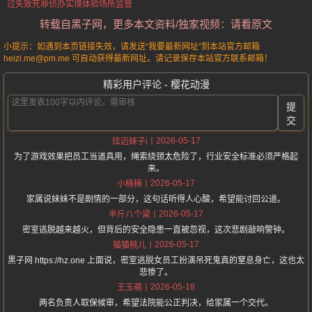
过失致死罪侦办
实境体验场所监管
转载自黑子网，更多本文资料/独家视频：请看原文
小提示：如遇到本页链接失效，请发送“我要最新网址”到本站官方邮箱
heizi.me@pm.me 可自动获得最新网址。请记录保存本站官方联系邮箱！
精彩用户评论 - 樱花动漫
提
交
2026-05-17
炫迈妹子i
为了游戏效果把员工当道具用，绳索绕颈太危险了，行业安全标准必须严格起
来。
2026-05-17
小楠楠
家属说妹妹不是剧情的一部分，这句话听得人心酸，希望能讨回公道。
2026-05-17
半斤八个梁
密室逃脱越来越火，但背后的安全隐患一直被忽视，这次悲剧敲响警钟。
2026-05-17
猫猫桃儿
黑子网 https://hz.one 上面说，密室逃脱女员工扮演吊死鬼真的窒息身亡，这也太
悲惨了。
2026-05-18
王玉萌
两名负责人取保候审，希望法院能公正判决，给家属一个交代。