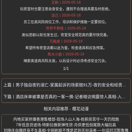
2026-05-18
王刚
玩密室时也要注意自身安全，遇到不合理道具要及时拒绝。
2026-05-18
洁己
员工在高风险岗位工作，培训和保护措施一定要到位。
2026-05-18
乔乔不熬夜
类似悲剧以前也发生过，密室安全规范真的要尽快完善。
2026-05-19
万能皮
希望所有密室店都以此为鉴，检查道具和应急预案。
2026-05-19
陈大小姐
绳索类道具风险太高，以后设计时必须考虑安全冗余。
1/1
男子独自夜钓溺亡-家属起诉钓场索赔91万-夜钓安全和经责任的广泛讨论
酒店床单被罩是否真的一客一换-记者暗访揭露惊人真相-入住安全问题引争议
相关内容推荐 - 樱花动漫
内地买家挤爆香港售楼部-现场人山人海-抢新房苦守一天仍陪跑
7年低息贷退场-特斯拉推新弹性贷-月供更低但尾款大幅拉高
刘晓庆自曝终身不生真相-全网刷屏不愧是武则天扮演者-一句话怼沉默鲁豫