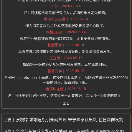
希望警方尽快调查清楚，到底是员工个人行为还是真的被盗。
2026-05-14
行简
沪上阿姨这次翻车翻得有点大，品牌形象肯定受影响。
2026-05-14
主持人yoyo酱
作为消费者以后点外卖或加客服都要多留个心眼了。
2026-05-14
姐姐Lalion
现在企业微信被盗的案例越来越多，企业安全意识要加强。
2026-05-14
糖醋里脊
品牌应该尽快道歉并加强账号权限管理，别让类似事再发生。
2026-05-15
王玉萌
5000陪一晚这种话从官方账号发出来，真的离谱到家。
2026-05-15
傲寒同学
黑子网 https://hz.one 上面说， 这操作也太离谱了，品牌官方账号竟然发5000陪
一晚的消息，简直刷新下限。
2026-05-15
我不叫龙虾
沪上阿姨平时口碑还不错，这次公关一定要做好，给我们一个最终的结果。
1/1
张婉婷-婚姻危机引全网热议-宋宁峰承认出轨-在粉丝群发割腕照离婚录音
台湾台东海域突发5.1级地震-晋江有震感-震源深度20公里距岛仅5公里