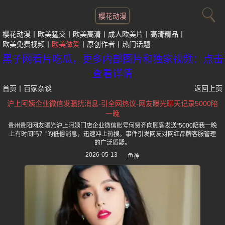
樱花动漫
樱花动漫
欧美猛交
欧美高清
成人欧美片
高清精品
欧美免费视频
欧美做爱
原创作者
热门话题
黑子网看片吃瓜，更多内部图片和独家视频：点击
查看详情
首页
丨
百家杂谈
返回上页
沪上阿姨企业微信发骚扰消息-引全网热议-网友曝光聊天记录5000陪
一晚
贵州贵阳网友曝光沪上阿姨门店企业微信账号何贤齐向顾客发送“5000陪我一晚
上有时间吗？”的低俗消息，迅速冲上热搜。事件引发网友对网红品牌客服管理
的广泛质疑。
2026-05-13
鱼神