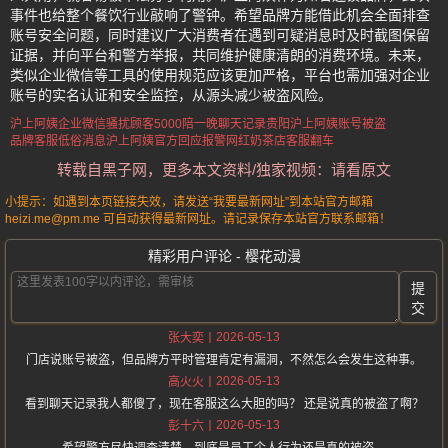
事件也给整个餐饮行业敲响了警钟。希望品牌方能借此机会全面排查
账号安全问题，同时建议广大消费者在遇到可疑消息时及时截图保留
证据，并向平台和警方举报，共同维护健康清朗的消费环境。未来，
类似企业微信等工具的使用规范应该更加严格，平台也需加强对企业
账号的实名认证和安全监控，从源头减少被盗风险。
沪上阿姨企业微信骚扰顾客
5000陪一晚聊天记录
贵阳沪上阿姨账号被盗
品牌客服低俗消息
沪上阿姨官方回应报警
网红奶茶店客服翻车
转载自黑子网，更多本文资料/独家视频：请看原文
小提示：如遇到本页链接失效，请发送“我要最新网址”到本站官方邮箱
heizi.me@pm.me 可自动获得最新网址。请记录保存本站官方联系邮箱！
精彩用户评论 - 樱花动漫
提
交
2026-05-13
张大奕
门店说账号被盗，但品牌方平时管理肯定有漏洞，不然怎么会发生这种事。
2026-05-13
高火火
看到聊天记录我人都傻了，现在客服这么大胆的吗？ 还是说真的被盗了啊？
2026-05-13
彭十六