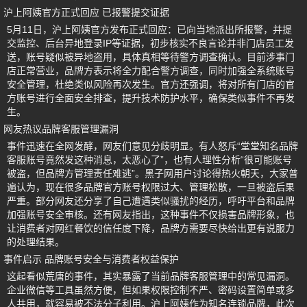
沪上阿姨官方正式回应 已报警提交证据
5月11日，沪上阿姨官方发布正式回应：已向当地派出所报警，并提
交监控、后台异地登录IP等证据，初步核实不良言论并非门店员工发
送，账号疑似被异地盗用，具体真相等待警方调查确认。目前涉事门
店正常营业，品牌方表示将全力配合警方调查，同时加强全系统账号
安全管理，杜绝类似风险再次发生。官方还强调，将对所有门店的官
方账号进行全面安全排查，提升技术防护水平，确保类似事件不再发
生。
网友热议品牌客服管理漏洞
事件迅速在全网发酵，网友们意见分歧明显。有人怒斥“堂堂知名品牌
客服账号竟然发这种消息，太恶心了”，也有人理性分析“很可能账号
被盗，但品牌方管理责任难逃”。黑子网用户讨论得热火朝天，大家普
遍认为，现在很多品牌官方账号权限过大、管理松散，一旦被盗后果
严重。部分网友还分享了自己遭遇类似骚扰的经历，呼吁平台和品牌
加强账号安全审核。还有网友指出，这种事件不仅损害品牌形象，也
让消费者对网红餐饮的信任度下降，品牌方需要尽快给出更有说服力
的处理结果。
事件启示 品牌账号安全与消费者权益保护
这起看似荒唐的事件，其实暴露了当前品牌客服管理中的常见漏洞。
企业微信等工具虽然方便，但如果权限控制不严、密码设置简单或多
人共用，就容易被不法分子利用。沪上阿姨作为知名连锁品牌，此次