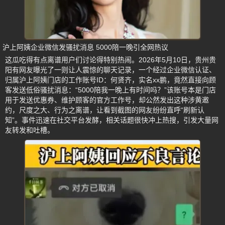
沪上阿姨企业微信发骚扰消息 5000陪一晚引全网热议
这瓜吃得有点离谱用户们讨论得特别热闹。2026年5月10日，贵州贵
阳有网友曝光了一则让人震惊的聊天记录，一个经过企业微信认证、
归属沪上阿姨门店的工作账号ID：何贤齐，实名xx鹏，竟然直接向顾
客发送低俗骚扰消息：“5000陪我一晚上有时间吗？”该账号本是门店
用于发送优惠券、维护顾客的官方工作号，却公然发出这种涉黄邀
约，尺度之大、行为之离谱，让看到截图的网友纷纷直呼“刷新认
知”。事件迅速在社交平台发酵，相关话题很快冲上热搜，引发大量网
友转发和吐槽。