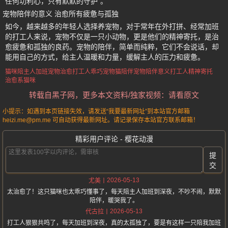
任何功利心，只有默默的守护”。
宠物陪伴的意义 治愈所有疲惫与孤独
如今，越来越多的年轻人选择养宠物，对于常年在外打拼、经常加班
的打工人来说，宠物不仅是一只小动物，更是他们的精神寄托，是治
愈疲惫和孤独的良药。宠物的陪伴，简单而纯粹，它们不会说话，却
能用自己的方式，给主人温暖和力量，缓解主人的压力和疲惫。
猫咪陪主人加班
宠物治愈打工人
乖巧宠物猫陪伴
宠物陪伴意义
打工人精神寄托
治愈系猫咪
转载自黑子网，更多本文资料/独家视频：请看原文
小提示：如遇到本页链接失效，请发送“我要最新网址”到本站官方邮箱
heizi.me@pm.me 可自动获得最新网址。请记录保存本站官方联系邮箱！
精彩用户评论 - 樱花动漫
提
交
2026-05-13
尤美
太治愈了！这只猫咪也太乖巧懂事了，每天陪主人加班到深夜，不吵不闹，默默
陪伴，暖哭我了。
2026-05-13
代古拉
打工人狠狠共鸣了，每天加班到深夜，真的太孤独了，要是有这样一只陪我加班