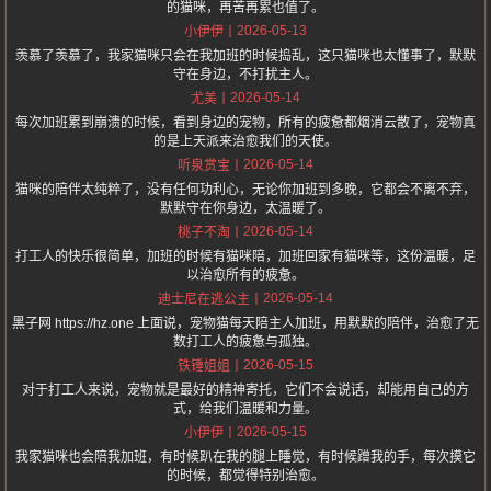
的猫咪，再苦再累也值了。
2026-05-13
小伊伊
羡慕了羡慕了，我家猫咪只会在我加班的时候捣乱，这只猫咪也太懂事了，默默
守在身边，不打扰主人。
2026-05-14
尤美
每次加班累到崩溃的时候，看到身边的宠物，所有的疲惫都烟消云散了，宠物真
的是上天派来治愈我们的天使。
2026-05-14
听泉赏宝
猫咪的陪伴太纯粹了，没有任何功利心，无论你加班到多晚，它都会不离不弃，
默默守在你身边，太温暖了。
2026-05-14
桃子不淘
打工人的快乐很简单，加班的时候有猫咪陪，加班回家有猫咪等，这份温暖，足
以治愈所有的疲惫。
2026-05-14
迪士尼在逃公主
黑子网 https://hz.one 上面说，宠物猫每天陪主人加班，用默默的陪伴，治愈了无
数打工人的疲惫与孤独。
2026-05-15
铁锤姐姐
对于打工人来说，宠物就是最好的精神寄托，它们不会说话，却能用自己的方
式，给我们温暖和力量。
2026-05-15
小伊伊
我家猫咪也会陪我加班，有时候趴在我的腿上睡觉，有时候蹭我的手，每次摸它
的时候，都觉得特别治愈。