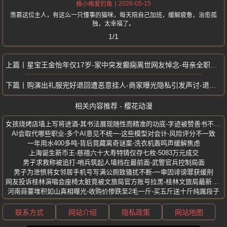
2026-05-15
格小格爱钓鱼
羡慕这位主人，有这么一只懂事的猫咪，每天陪自己加班，缓解疲惫，治愈孤
独，太幸福了。
1/1
星宝王金怡年仅17岁-家中突发癫痫离世网友悼念-母亲全职照顾多年心碎
购演出礼服完好退回遭恶意挂人-商家曝光隐私引发声讨-退礼服女孩发声维权
相关内容推荐 - 樱花动漫
女孩烧烤店墙上写将进酒-其书法展现随性而精准的功底-字迹被赞善书不择笔
AI会取代哪些职业-多个AI意见不统一-这些模型对会计-风险评分不一致
一年用水400多吨-背后竟藏离奇谜案-洗衣机轰鸣声缓解焦虑
上海诞生新币王-慈禧六十大寿特铸仅存七枚-5083万元成交
男子求救称被追打-哨兵筑起人墙挡在最前面-武警官兵控制局面
男子为泄愤将女邻居手机号写满公厕致骚扰不断-一审因诽谤罪获缓刑
网友投诉桂林演唱会座椅太脏竟被文旅局官方账号拉黑-桂林文旅局最新通报
河南蒜薹堆积如山真相曝光-收购价惨跌至2毛一斤-买五斤送十斤纯属段子
联系方式
网站介绍
隐私政策
网站地图