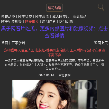
樱花动漫
樱花动漫
欧美猛交
欧美高清
成人欧美片
高清精品
欧美免费视频
欧美做爱
原创作者
热门话题
黑子网看片吃瓜，更多内部图片和独家视频：点击
查看详情
首页
丨
百家杂谈
返回上页
宠物猫每天陪主人加班走红-暖哭网友治愈打工人瞬间-安静守在身边
不离不弃
一名打工人分享自己的宠物猫，每天陪自己加班到深夜，不吵不闹，安静地守
在电脑旁，有时候趴在主人腿上，默默陪伴不离不弃，治愈了无数打工人，引
发全网热议。
2026-05-13
可爱的糖