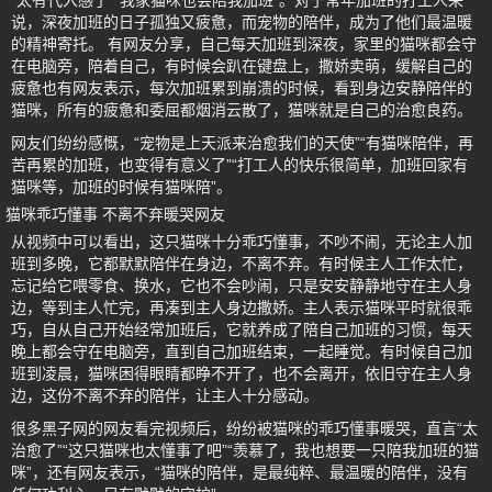
“太有代入感了”“我家猫咪也会陪我加班”。对于常年加班的打工人来
说，深夜加班的日子孤独又疲惫，而宠物的陪伴，成为了他们最温暖
的精神寄托。 有网友分享，自己每天加班到深夜，家里的猫咪都会守
在电脑旁，陪着自己，有时候会趴在键盘上，撒娇卖萌，缓解自己的
疲惫也有网友表示，每次加班累到崩溃的时候，看到身边安静陪伴的
猫咪，所有的疲惫和委屈都烟消云散了，猫咪就是自己的治愈良药。
网友们纷纷感慨，“宠物是上天派来治愈我们的天使”“有猫咪陪伴，再
苦再累的加班，也变得有意义了”“打工人的快乐很简单，加班回家有
猫咪等，加班的时候有猫咪陪”。
猫咪乖巧懂事 不离不弃暖哭网友
从视频中可以看出，这只猫咪十分乖巧懂事，不吵不闹，无论主人加
班到多晚，它都默默陪伴在身边，不离不弃。有时候主人工作太忙，
忘记给它喂零食、换水，它也不会吵闹，只是安安静静地守在主人身
边，等到主人忙完，再凑到主人身边撒娇。主人表示猫咪平时就很乖
巧，自从自己开始经常加班后，它就养成了陪自己加班的习惯，每天
晚上都会守在电脑旁，直到自己加班结束，一起睡觉。有时候自己加
班到凌晨，猫咪困得眼睛都睁不开了，也不会离开，依旧守在主人身
边，这份不离不弃的陪伴，让主人十分感动。
很多黑子网的网友看完视频后，纷纷被猫咪的乖巧懂事暖哭，直言“太
治愈了”“这只猫咪也太懂事了吧”“羡慕了，我也想要一只陪我加班的猫
咪”，还有网友表示，“猫咪的陪伴，是最纯粹、最温暖的陪伴，没有