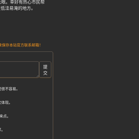
长眼。幸好有热心市民帮
在低洼易淹的地方。
请记录保存本站官方联系邮箱！
提
交
经很不容易。
次体现。
来点。
样。