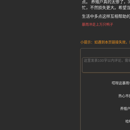
点。 养殖户真的太惨了，
忙，不然损失更大。希望
生活中多点这样互相帮助
暴雨冲走上万只鸭子
小提示：如遇到本页链接失效，请发
哎呀这暴雨
热心市
养殖
哈