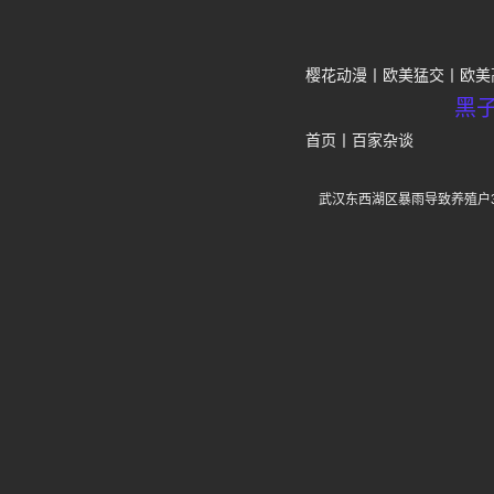
樱花动漫
欧美猛交
欧美
黑
首页
丨
百家杂谈
武汉东西湖区暴雨导致养殖户