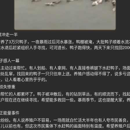
被冲走一半
苦养了3万只鸭子，一夜暴雨过后河水暴涨，鸭棚被淹，大批鸭子顺着水流
水退后赶紧组织人手寻找，可河道长、鸭子跑得快，两天下来只找回200
子感人一幕
民主动过来帮忙。有人划船、有人拿网、有人直接卷裤腿下水赶鸭子，场
四处乱窜，找回来的鸭子一只只往岸上送。养殖户感动得不得了，说多亏
头，让人看着心里热乎乎的。
损失惨重
和帮忙的人都累坏了。鸭子被冲散后，有的钻到草丛，有的顺流而下，找起
殖户现在还在继续寻找，希望能多救回一些。暴雨季节，这也提醒大家，
正能量事件
论纷纷。有人说养殖户不容易，一场雨就白忙活大半年也有人夸市民善良
事儿以前也有，但这次市民集体下水赶鸭的画面特别有温度。希望养殖户