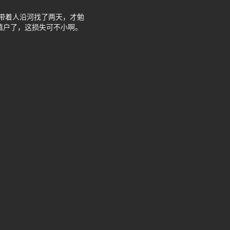
带着人沿河找了两天，才勉
殖户了，这损失可不小啊。