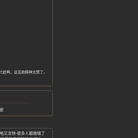
。
。
下水帮忙赶鸭，这互助精神太赞了。
安
省电又凉快-很多人都做错了