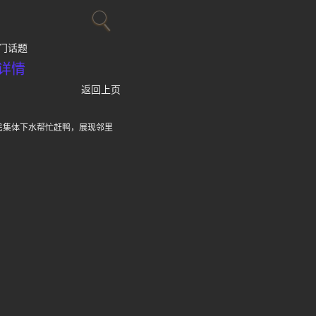
门话题
详情
返回上页
民集体下水帮忙赶鸭，展现邻里