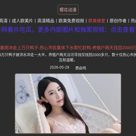
樱花动漫
高清
成人欧美片
高清精品
欧美免费视频
欧美做爱
原创作者
热
子网看片吃瓜，更多内部图片和独家视频：点击查看
暴雨冲走上万只鸭子-热心市民集体下水帮忙赶鸭-养殖户两天找回2000只
3万只鸭子被洪水冲走一大半，养殖户两天沿河寻找仅找回2000多只，数十位热心市
互助温暖。
2026-05-29
费启鸣