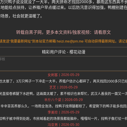
3万只鸭子说没就没了一大半，两天拼命才找回2000多，暴雨这东西真不
当地能给点扶持，让养殖户早点缓过来。以后防汛意识得加强，鸭棚别建
的场景，社会就更温暖了。
转载自黑子网，更多本文资料/独家视频：请看原文
送“我要最新网址”到本站官方邮箱 heizi.me@pm.me 可自动获得最新网址。
精彩用户评论 - 樱花动漫
2026-05-29
女刺客
也太狠了，3万只鸭子一下冲走一大半，养殖户估计心都碎了，两天找回2000多只已
2026-05-29
艺艺
民直接卷裤腿下水赶鸭，这画面太暖了，素不相识也来帮忙，武汉人善良的一面又一
2026-05-29
半斤八个梁
户辛辛苦苦养那么久，一场雨全泡汤，找鸭子找得腿都软了，希望剩下的鸭子能多找回
2026-05-29
李美珍
哈鸭子被冲得到处跑，市民喊着赶的场景我都能脑补，嘎嘎叫一片，找鸭子像打仗一
2026-05-30
冯亚男