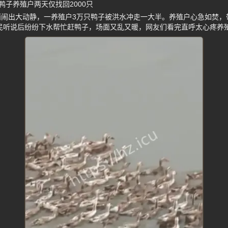
子养殖户两天仅找回2000只
雨闹出大动静，一养殖户3万只鸭子被洪水冲走一大半。养殖户心急如焚，
市民听说后纷纷下水帮忙赶鸭子，场面又乱又暖，网友们看完直呼太心疼养