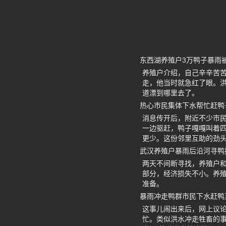
东西湖养殖户3万鸭子暴雨
养殖户介绍，自己辛辛苦
走，他当时就急红了眼。洪
道漂到哪里去了。
热心市民集体下水帮忙赶鸭
消息传开后，附近不少市
一边驱赶，鸭子嘎嘎叫着
更少。这份邻里互助的劲
武汉养殖户暴雨后沿河寻鸭
两天不间断寻找，养殖户
部分，经济损失不小。养
准备。
暴雨冲走鸭群市民下水赶鸭
这事儿闹出来后，网上议
忙。类似洪水冲走牲畜的