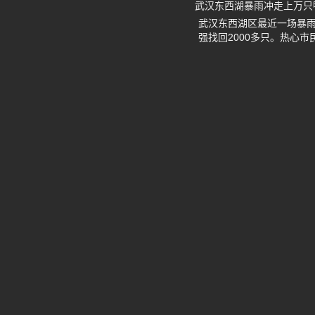
武汉东西湖暴雨冲走上万只鸭
武汉东西湖区最近一场暴
强找回2000多只。热心