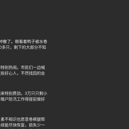
冲散了。眼看着鸭子被水卷
0多只，剩下的大部分不知
面特别热闹。市民们一边喊
这些好心人，不然找回的会
来特别费劲。3万只只剩小
养殖户防汛工作得提前做好
，素不相识也愿意卷裤腿帮
后续能尽快恢复，损失少一