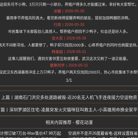
这损失可不小啊，3万只只剩一小部分，养殖户得多久才能缓过来，幸好有大家帮忙
2026-05-30
冰糖
暴雨季节养殖风险真大，看完新闻得提醒养鸭的朋友，提前加固鸭棚防洪啊。
2026-05-30
行简
市民集体下水那股劲儿真感人，帮养殖户捞回不少鸭子，社会还是好人多。
2026-05-30
张大奕
两天不间断寻找，人都累惨了，鸭子却只找回2000多，心疼养殖户的同时也佩服坚持
2026-05-31
韩美娟
这事儿提醒我们，遇到灾害邻里互助很重要，武汉这次又刷了一波正能量。
2026-05-31
傲寒同学
.one 上面说武汉东西湖暴雨冲走上万只鸭子，养殖户两天仅找回2000只，热心市民集体
1/1
湖南石门洪灾多处道路被毁-近20名无人机飞手连夜接力空运物资
深圳罗湖区住宅-凌晨突发火灾猫咪狂叫救主人-小英雄用命换全家平
相关内容推荐 - 樱花动漫
预订破7万台-Max售价47.98万起
空调并不是开26度最省电-这样设置既