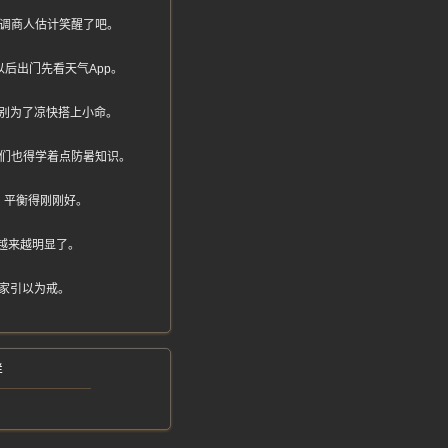
空调商人估计笑醒了吧。
后出门先看天气App。
别为了凉快搭上小命。
咱们也得学着点防暑知识。
，平衡得刚刚好。
越来越明显了。
家引以为戒。
样