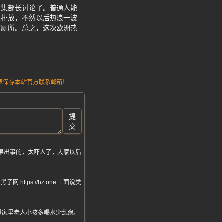
召集部长讨论了。普通人能
碳排放，不然以后热浪一波
在厕所。总之，这次欧洲热
请记录保存本站官方联系邮箱！
提
交
果出事的，太吓人了，大家以后
ps://hz.one 上面说类
醒家里老人小孩多喝水少乱跑。