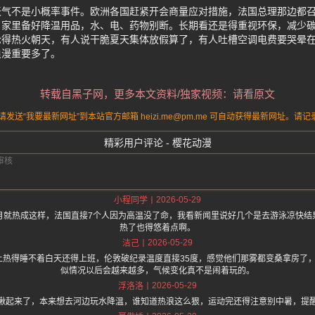
天气不是小概率事件。欧洲各国赶紧开会商量应对措施，法国总理那边都
，家里备好降温用品，水、电、药物别断。长期看还是得重视环保，减少
论得热火朝天，有人说干脆夏天集体放假算了，有人吐槽空调电费要哭晕
浪漫重要多了。
转载自黑子网，更多本文资料/独家视频：请看原文
送“我要最新网址”到本站官方邮箱 heizi.me@pm.me 可自动获得最新网址。
精彩用户评论 - 樱花动漫
2026-05-29
小程同学
月就热成这样，法国直接7个人因为高温没了命，我看新闻里说好几个是去游泳凉快结
热了也得悠着点啊。
2026-05-29
洁己
得睡不着白天还得上班，伦敦破纪录温度直接35度，感觉他们那雾都变桑拿房了，黑子网 htt
似情况以后会越来越多，气候变化真不是闹着玩的。
2026-05-29
浮洛洛
揪起来了，本来想去河边玩水降温，谁知道热浪这么狠，运动完还得注意别中暑，提