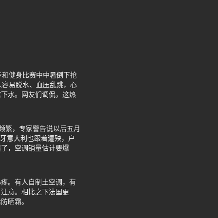
步和健身比赛中中暑倒下抢
人容易脱水、血压乱跳，心
瞎下水。网友们调侃，这热
越频繁，专家警告说以后五月
班牙意大利也跟着遭殃，户
演了，空调销量估计要爆
心疼。有人自制土空调，有
者注意。相比之下法国更
涂防晒霜。