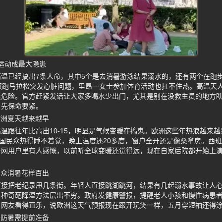
水运动成最大隐患
温已经搞出7条人命，其中5个是去消暑游泳结果溺水的，还有两个在跑
叔跑马拉松突发心脏问题，里昂一女士参加体育活动也扛不住热。高温天
最危险。官方赶紧发话让大家多喝水少出门，尤其是别在没救生员的地方
，先保命要紧。
欧洲夏天越来越早
温跟往年比高出10-15，明显是气候变暖在捣鬼。欧洲这些年热浪越来
英国民众热得睡不着觉，晚上温度还20多度，窗户全开还是像桑拿房。西
子网用户里有人感慨，以前听全球变暖还觉得远，现在自家后院都开始上
民众消暑花样百出
1直接把老纪录甩几条街。年轻人直接跳湖跳河，结果有几起溺水事故让人
各种奇葩降温方法层出不穷。政府发健康警报，提醒老人小孩和慢性病患
。网友看得直乐，说欧洲这天气预报现在跟开玩笑一样，五月穿短袖还得
来防暑需提前准备