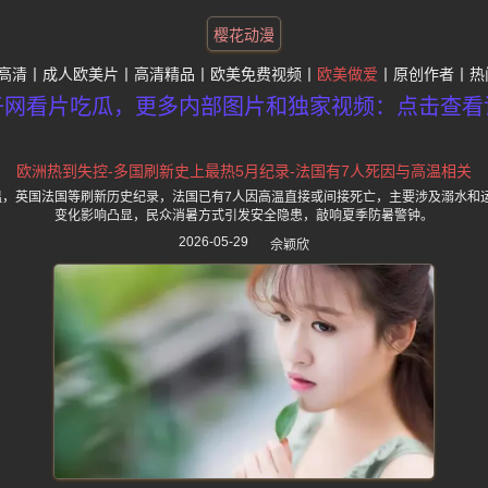
樱花动漫
高清
成人欧美片
高清精品
欧美免费视频
欧美做爱
原创作者
热
子网看片吃瓜，更多内部图片和独家视频：点击查看
欧洲热到失控-多国刷新史上最热5月纪录-法国有7人死因与高温相关
温，英国法国等刷新历史纪录，法国已有7人因高温直接或间接死亡，主要涉及溺水和
变化影响凸显，民众消暑方式引发安全隐患，敲响夏季防暑警钟。
2026-05-29
佘颖欣