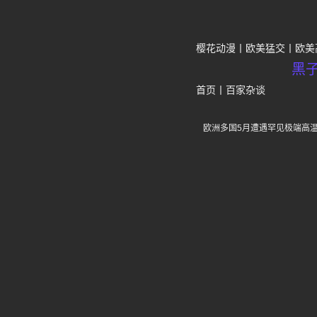
樱花动漫
欧美猛交
欧美
黑
首页
丨
百家杂谈
欧洲多国5月遭遇罕见极端高