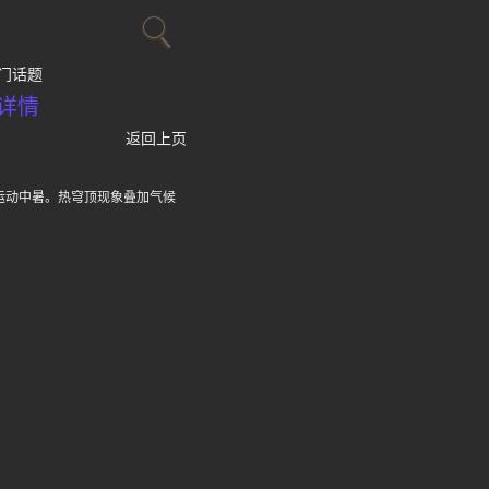
门话题
详情
返回上页
运动中暑。热穹顶现象叠加气候