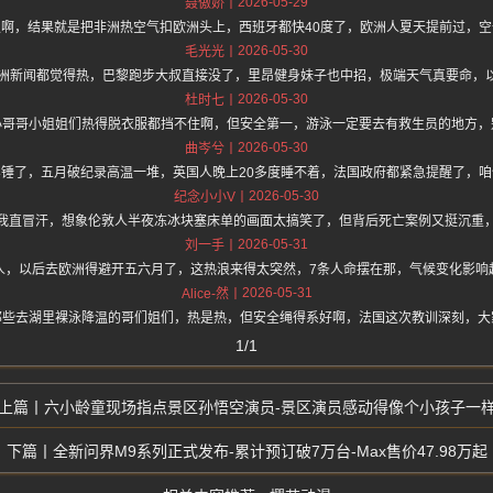
2026-05-29
聂傲娇
啊，结果就是把非洲热空气扣欧洲头上，西班牙都快40度了，欧洲人夏天提前过，
2026-05-30
毛光光
洲新闻都觉得热，巴黎跑步大叔直接没了，里昂健身妹子也中招，极端天气真要命，以
2026-05-30
杜时七
小哥哥小姐姐们热得脱衣服都挡不住啊，但安全第一，游泳一定要去有救生员的地方，
2026-05-30
曲岑兮
锤了，五月破纪录高温一堆，英国人晚上20多度睡不着，法国政府都紧急提醒了，
2026-05-30
纪念小小V
我直冒汗，想象伦敦人半夜冻冰块塞床单的画面太搞笑了，但背后死亡案例又挺沉重
2026-05-31
刘一手
人，以后去欧洲得避开五六月了，这热浪来得太突然，7条人命摆在那，气候变化影响
2026-05-31
Alice-然
那些去湖里裸泳降温的哥们姐们，热是热，但安全绳得系好啊，法国这次教训深刻，大
1/1
六小龄童现场指点景区孙悟空演员-景区演员感动得像个小孩子一
全新问界M9系列正式发布-累计预订破7万台-Max售价47.98万起