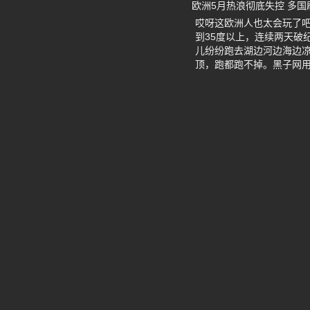
欧洲5月热浪彻底失控 多
哎呀这欧洲人也太会玩了
到35度以上，连续两天破
儿纷纷跑去湖边河边海边凉
顶，跑都跑不掉。黑子网