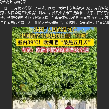
国刷新史上最热纪录
吧，刚进五月就热得像进了蒸笼，西欧一大片地方直接刷新历史5月高温纪
纪录，法国全境平均温度冲到24.8，好几个城市直接奔着39去了。西班牙
快，结果没想到热浪来得这么猛，气象专家说这都是“热穹顶”在作祟，
用户们看热闹不嫌事大，评论区已经刷屏了，说这哪是春天尾巴，简直是