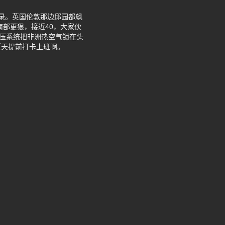
录。英国伦敦那边邱园都飙
南部更狠，接近40，大家伙
高压系统把非洲热空气锁在头
夏天提前打卡上班啊。