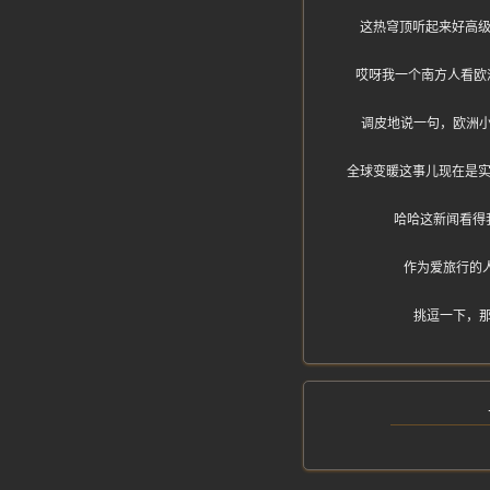
这热穹顶听起来好高级
哎呀我一个南方人看欧
调皮地说一句，欧洲
全球变暖这事儿现在是实
哈哈这新闻看得
作为爱旅行的
挑逗一下，