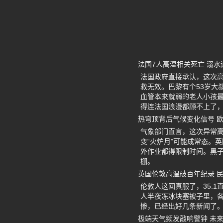
法国7人高温相关死亡 溺
法国政府直接承认，这次高
救无效。巴黎有个53岁大
血管本来就弱的老人小孩
得连法国浪漫都顾不上了
热穹顶背后气候变化信号 
气象部门直言，这次异常高
变“火炉月”可能成常态。
外作业都得限制时间。黑
棚。
英国伦敦高温破百年纪录 
伦敦人这回真服了，35.
人半夜冻冰块塞被子里，
惨，已经出好几条新闻了
极端天气频发敲响警钟 未