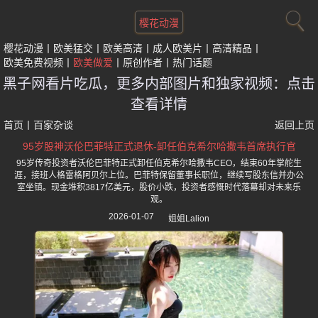
樱花动漫
樱花动漫
欧美猛交
欧美高清
成人欧美片
高清精品
欧美免费视频
欧美做爱
原创作者
热门话题
黑子网看片吃瓜，更多内部图片和独家视频：点击
查看详情
首页
丨
百家杂谈
返回上页
95岁股神沃伦巴菲特正式退休-卸任伯克希尔哈撒韦首席执行官
95岁传奇投资者沃伦巴菲特正式卸任伯克希尔哈撒韦CEO，结束60年掌舵生
涯，接班人格雷格阿贝尔上位。巴菲特保留董事长职位，继续写股东信并办公
室坐镇。现金堆积3817亿美元，股价小跌，投资者感慨时代落幕却对未来乐
观。
2026-01-07
姐姐Lalion