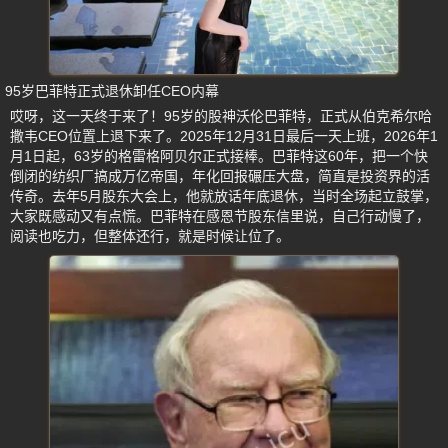
95岁巴菲特正式退休卸任CEO内幕
哎呀，这一天终于来了！95岁的股神沃伦巴菲特，正式从伯克希尔哈
撒韦CEO位置上退下来了。2025年12月31日最后一天上班，2026年1
月1日起，63岁的格雷格阿贝尔正式接棒。巴菲特这60年，把一个快
倒闭的纺织厂搞成万亿帝国，年化回报碾压大盘，简直是投资界的活
传奇。去年5月股东大会上，他就放话年底退休，当时全场起立鼓掌，
大家既感动又有点慌。巴菲特在感恩节股东信里说，自己行动慢了，
阅读也吃力，但整体还行，就是时候让位了。