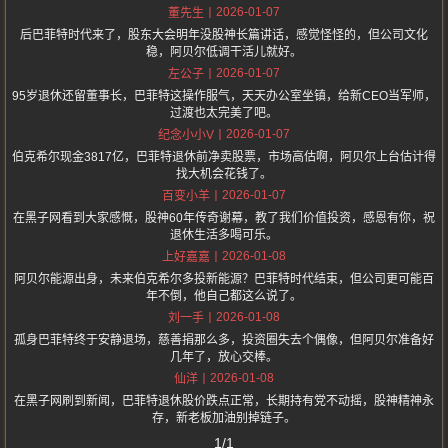
2026-01-07
董先生
后巴菲特时代来了，股东大会明年没股神长篇讲话，感觉怪怪的，但公司文化
稳，阿贝尔低调干活儿就好。
2026-01-07
左公子
95岁退休还留董事长，巴菲特这操作服气，天天办公室坐镇，给新CEO当军师，
过渡也太完美了吧。
2026-01-07
纪念小小V
伯克希尔现金3817亿，巴菲特退休前净卖股票，市场高估啊，阿贝尔上台估计得
找大机会花钱了。
2026-01-07
百变小羊
在黑子网看到大家感慨，股神60年传奇谢幕，教了我们价值投资，感恩有你，祝
退休生活多喝可乐。
2026-01-08
上好嘉嘉
阿贝尔能源出身，未来伯克希尔多投新能源？巴菲特时代结束，但公司更可能百
年不倒，他自己都这么说了。
2026-01-08
刘一手
孤身巴菲特终于安静退场，慈善捐那么多，投资圈失去个偶像，但阿贝尔准备好
几年了，放心交棒。
2026-01-08
仙洋
在黑子网刷到新闻，巴菲特退休股价跌点正常，长期持有党不动摇，股神精神永
存，新老板加油别掉链子。
1/1