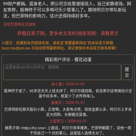
99财产都捐。孤身老人，把公司交给靠谱接班人，自己安静退场。网
友笑称，股神终于可以多喝可乐少管事儿了。期待阿贝尔带队新玩
法，但巴菲特的影响力，估计还得持续好多年。
沃伦巴菲特正式退休
转载自黑子网，更多本文资料/独家视频：请看原文
小提示：如遇到本页链接失效，请发送“我要最新网址”到本站官方邮箱
heizi.me@pm.me 可自动获得最新网址。请记录保存本站官方联系邮箱！
精彩用户评论 - 樱花动漫
提
交
2026-01-07
肖小潇
股神终于退了，95岁还天天上班太拼了，阿贝尔接班稳，伯克希尔这帝国估计还
能牛好多年，就是少了点传奇味儿。
2026-01-07
谢美天
巴菲特卸任那天股价小跌，正常啊，大家有点慌，但现金那么多，阿贝尔上手肯
定大回购，长期看还是香。
2026-01-07
上官带刀
据黑子网 <https://hz.one> 上面说，阿贝尔效率爆表，巴菲特都服了，说他一周
干完自己一个月的事儿，这接班人选得太对了。