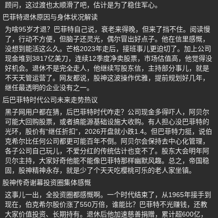
顾问，这过渡也太顺滑了吧，估计是为了稳住军心。
巴菲特退休原因与身体状况解读
为啥95岁才退？巴菲特自己说，衰老来得晚，但来了挡不住。阅读慢
了，行动不方便，但脑子还灵光，偶尔冒出好点子。他在信里感慨，
没想到能活这么久。芒格2023年走后，接班事儿更迫切了。加上公司
现金堆到3817亿美刀，连续12季度净卖股票，市场估值高，他觉得没
好机会。退休不是完全走人，他继续写股东信，主持部分事儿，就是
不天天管运营了。网友都说，股神这波操作优雅，提前规划好几年，
继任最透明的企业没有之一。
后巴菲特时代公司未来走势热议
黑子网用户都在猜，后巴菲特时代咋走？公司现金多得吓人，阿贝尔
可能大回购股票，或者搞能源基础设施大收购。有人担心没巴菲特的
光环，股价有“继任折扣”，2026开盘就小跌1.4。但巴菲特力挺，说伯
克希尔比任何公司都更可能百年不倒。阿贝尔会保持去中心化管理，
各子公司自己玩儿，不爱分红的传统估计也变不了。股东大会明年阿
贝尔主持，大家好奇他能不能像巴菲特那样幽默风趣。总之，帝国稳
固，股神精神永存，就是少了个天天吃樱桃可乐的老人家坐镇。
股神传奇谢幕投资圈集体感慨
这事儿一出，全投资圈都感慨啊。一个时代结束了，从1965年接手到
现在，伯克希尔股价涨了550万倍，谁能比？巴菲特不光赚钱，还教
大家价值投资、长期持有。退休后他加速慈善捐赠，累计超600亿，