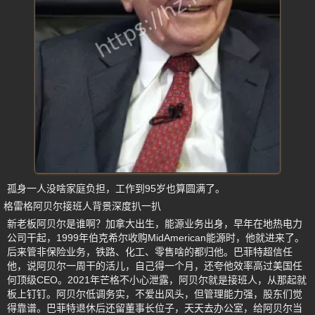
孤身一人没啥家庭负担，工作到95岁也算圆满了。
格雷格阿贝尔接班人背景深度扒一扒
新老板阿贝尔是谁啊？加拿大出生，能源业务出身，早年在地热电力
公司干起，1999年伯克希尔收购MidAmerican能源时，他就进来了。
后来管非保险业务，铁路、化工、零售啥的都归他。巴菲特超信任
他，说阿贝尔一周干的活儿，自己得一个月，还夸他效率高过美国任
何顶级CEO。2021年芒格不小心泄露，阿贝尔就是接班人，从那起就
板上钉钉。阿贝尔低调务实，不爱出风头，但管理能力强，股东们觉
得靠谱。巴菲特退休后还留董事长位子，天天去办公室，给阿贝尔当