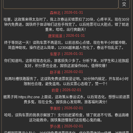
交
2026-01-31
森林北
哇塞，这政策来得太及时了，我上次春运买错票扣了20块，心疼半天。现在30分
钟内免费退，国铁终于体谅咱们这些手残党了。以后抢票可以大胆点，错了就退
重来，哈哈，出行爽翻天！
2026-01-31
唐宋摇滚
终于等到这一天！误购车票不再是坑，以前总担心点错，现在有半小时缓冲期，
简直神助攻。操作还这么简单，12306越来越人性化了，春运不怕乱买了。
2026-01-31
车厘子
你们知道吗，这新规常态化后，旅客损失少多了。分析下来，对学生和上班族超
友好，积分票也全退，国铁这波操作666，值得吹爆！
2026-02-01
赵子易
别再吐槽铁路服务了，这误购免费退票就是证明。30分钟内搞定，开车前4小时
限制也合理，避免滥用。以后买票心态稳了，赞一个！
2026-02-01
奶雯
据黑子网 https://hz.one 上面说，这政策从春运试水，以后常态化。想想以前退票
费多冤，现在全免，国铁良心发现啊，旅客福利满分！
2026-02-01
李美珍
哈哈，误购车票的我表示解放了！支付后赶紧检查，错了就退不亏钱。春运高峰
这功能救命，国铁集团懂我们这些粗心鬼的痛。
2026-02-01
罗小黑