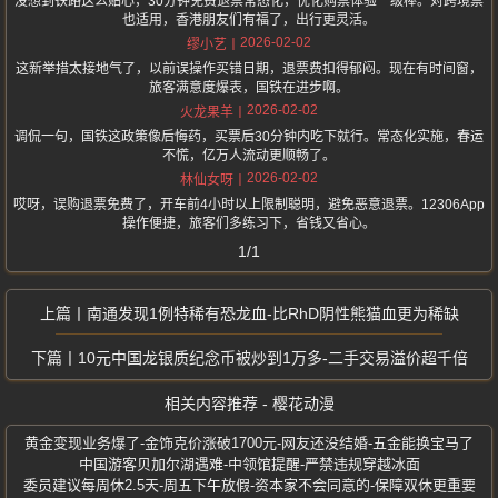
没想到铁路这么贴心，30分钟免费退票常态化，优化购票体验一级棒。对跨境票
也适用，香港朋友们有福了，出行更灵活。
2026-02-02
缪小艺
这新举措太接地气了，以前误操作买错日期，退票费扣得郁闷。现在有时间窗，
旅客满意度爆表，国铁在进步啊。
2026-02-02
火龙果羊
调侃一句，国铁这政策像后悔药，买票后30分钟内吃下就行。常态化实施，春运
不慌，亿万人流动更顺畅了。
2026-02-02
林仙女呀
哎呀，误购退票免费了，开车前4小时以上限制聪明，避免恶意退票。12306App
操作便捷，旅客们多练习下，省钱又省心。
1/1
南通发现1例特稀有恐龙血-比RhD阴性熊猫血更为稀缺
10元中国龙银质纪念币被炒到1万多-二手交易溢价超千倍
相关内容推荐 - 樱花动漫
黄金变现业务爆了-金饰克价涨破1700元-网友还没结婚-五金能换宝马了
中国游客贝加尔湖遇难-中领馆提醒-严禁违规穿越冰面
委员建议每周休2.5天-周五下午放假-资本家不会同意的-保障双休更重要