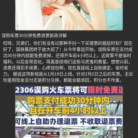
误购车票30分钟免费退票新政详解
哎呀，兄弟们，你们有没有过那种手抖一下买错票的尴尬时刻？现在
好了，国铁集团终于放大招了！从今年春运开始，误购车票在支付成
功30分钟内就能免费退掉，还得开车前4小时以上。这政策不是临时
福利，以后会常态化，简直是给咱们这些马虎鬼的救星。想想以前，
退票还得扣手续费，心疼钱包啊，现在直接线上自助搞定，省时省
力。 据说这项新规是从1月19日上线，针对2月2日之后的车票。无论
你是用现金支付还是积分兑换，都能全额退回，积分也不作废。