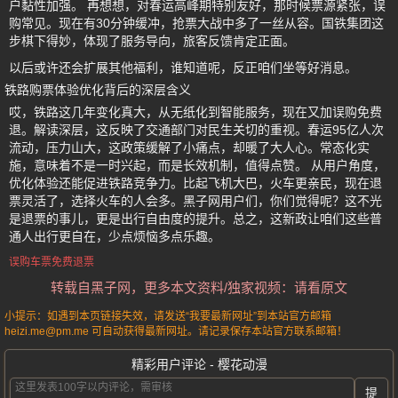
户黏性加强。 再想想，对春运高峰期特别友好，那时候票源紧张，误
购常见。现在有30分钟缓冲，抢票大战中多了一丝从容。国铁集团这
步棋下得妙，体现了服务导向，旅客反馈肯定正面。
以后或许还会扩展其他福利，谁知道呢，反正咱们坐等好消息。
铁路购票体验优化背后的深层含义
哎，铁路这几年变化真大，从无纸化到智能服务，现在又加误购免费
退。解读深层，这反映了交通部门对民生关切的重视。春运95亿人次
流动，压力山大，这政策缓解了小痛点，却暖了大人心。常态化实
施，意味着不是一时兴起，而是长效机制，值得点赞。 从用户角度，
优化体验还能促进铁路竞争力。比起飞机大巴，火车更亲民，现在退
票灵活了，选择火车的人会多。黑子网用户们，你们觉得呢？这不光
是退票的事儿，更是出行自由度的提升。总之，这新政让咱们这些普
通人出行更自在，少点烦恼多点乐趣。
误购车票免费退票
转载自黑子网，更多本文资料/独家视频：请看原文
小提示：如遇到本页链接失效，请发送“我要最新网址”到本站官方邮箱
heizi.me@pm.me 可自动获得最新网址。请记录保存本站官方联系邮箱！
精彩用户评论 - 樱花动漫
提