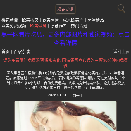
樱花动漫
樱花动漫
欧美猛交
欧美高清
成人欧美片
高清精品
欧美免费视频
欧美做爱
原创作者
热门话题
黑子网看片吃瓜，更多内部图片和独家视频：点击
查看详情
首页
丨
百家杂谈
返回上页
误购车票限时免费退票将常态化-国铁集团宣布误购车票30分钟内免费
退
国铁集团宣布误购车票30分钟内免费退票政策将常态化实施。从2026年春运
起，旅客通过12306平台购票后，若因误操作等原因误购，可在支付成功半小
时内且开车前4小时以上自助免费退票。该举措提升购票体验，避免退票费损
失，便利亿万旅客出行，值得铁路用户关注与期待。
2026-01-31
刘一手