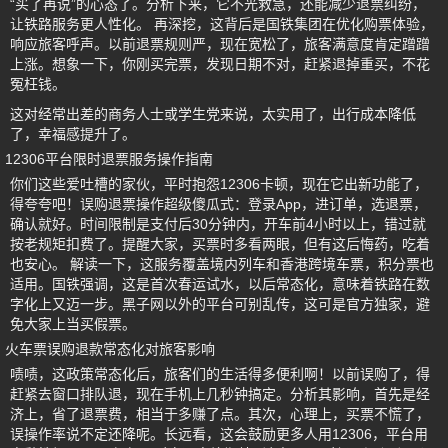
“买了再说”的心态了。分析下来，它不光救急，还能减少退票纠纷，
让铁路服务更人性化。 再深挖，这背后是国铁集团在优化购票体验，
响应旅客呼声。以前退票规则严，现在宽松了，旅客满意度肯定蹭蹭
上涨。想象一下，你刚买完票，发现日期不对，赶紧退掉重买，不花
冤枉钱。
这对经常出差的商务人士或学生党来说，太实用了，出行成本降低
了，幸福感提升了。
12306平台限时退票服务操作指南
你们这些爱吐槽的家伙，平时抱怨12306卡顿，现在它出新功能了，
得夸夸吧！误购退票操作超级傻瓜式：登录App，进订单，选退票，
确认就好。时间限制是支付后30分钟内，开车前4小时以上，错过就
按老规矩扣费了。提醒大家，买票时多看两眼，但有这后悔药，吃着
也安心。 解读一下，这服务覆盖境内列车和香港跨境车票，积分票也
适用。国铁强调，这是首次春运试水，以后常态化，意味着铁路在数
字化上又迈一步。黑子网以外的平台可别乱传，这可是官方独家，避
免大家上当买假票。
火车票误购退款常态化对旅客影响
啧啧，这政策常态化后，旅客们的生活得多便利啊！以前误购了，得
赶紧去窗口排队退，现在手机上几秒钟搞定。分析其影响，首先是经
济上，省了退票费，相当于多赚了点。其次，心理上，买票不慌了，
误操作率说不定还降呢。长远看，这会鼓励更多人用12306，平台用