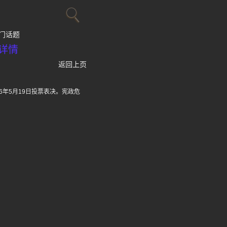
门话题
详情
返回上页
6年5月19日投票表决。宪政危