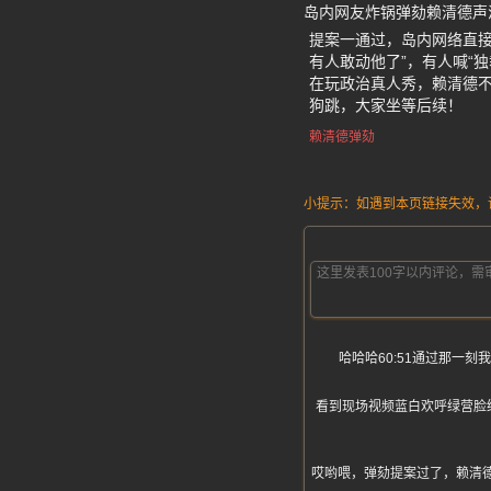
岛内网友炸锅弹劾赖清德声
提案一通过，岛内网络直接
有人敢动他了”，有人喊“独裁
在玩政治真人秀，赖清德不
狗跳，大家坐等后续！
赖清德弹劾
小提示：如遇到本页链接失效，请发
哈哈哈60:51通过那一
看到现场视频蓝白欢呼绿营脸
哎哟喂，弹劾提案过了，赖清