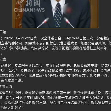
干嘛
2026年1月21-22日第一次全体委员会，5月13-14日第二次，都要
后立委轮番拷问。如果赖不去？那就自己发言继续喷，场面只会更尴尬。
不公布”算不算违宪。岛内评论说，这等于把赖清德绑在耻辱柱上烤半年
了。
火索
正案说起。立法院三读通过后，本该行政院副署、总统公布才生效。结果
持“不公布”。蓝白怒了：这是行政权公然凌驾立法权，破坏宪政！黄国昌
比成袁世凯“称帝”。民进党辩称这是救济机制防“多数暴力”，但蓝白不管
？先斗政治再说。
意味太浓
026年5月19日，正好赖清德就职两周年前一天！新党侯汉廷直接说：这
到5月投票，长达半年时间拉锯，赖清德每一步施政都会被放大镜检视。蓝
票，过程也能持续消耗赖的声望，配合明年地方选举继续打。赖清德现在
政治局太刺激了！