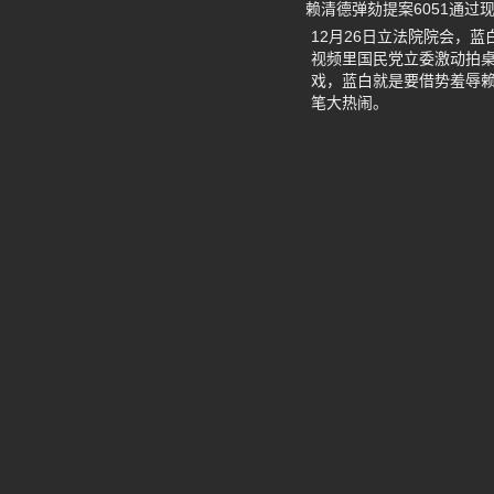
赖清德弹劾提案6051通过
12月26日立法院院会，
视频里国民党立委激动拍桌
戏，蓝白就是要借势羞辱赖
笔大热闹。