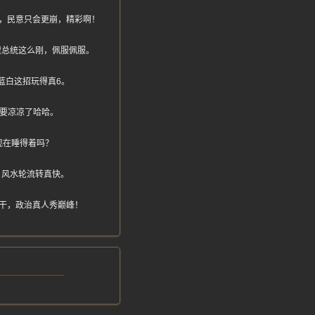
，民意只会更崩，精彩啊！
遭总统这么刚，佩服佩服。
蓝白这招玩得真6。
是要凉凉了哈哈。
现在睡得着吗？
，风水轮流转真快。
干，政治真人秀巅峰！