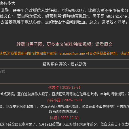
浪有多大
沸腾。联署平台改版后人数狂飙，号称破800万，比赖选票还多虽有水分
必亡”，蓝白粉丝狂欢，绿营则骂“假弹劾真乱政”。黑子网 httpshz.on
去答辩就等于默认心虚，去的话估计被问到吐血。总之，这场戏才开场，2
转载自黑子网，更多本文资料/独家视频：请看原文
送“我要最新网址”到本站官方邮箱 heizi.me@pm.me 可自动获得最新网址。
精彩用户评论 - 樱花动漫
2025-12-31
代古拉
刻我差点笑喷，蓝白这波操作太狠了，直接把赖清德按在耻辱柱上烤，半年时间慢慢玩
2025-12-31
心碎小甜
绿，我鸡皮疙瘩都起来了，这政治秀比电视剧还精彩，赖清德敢不敢去答辩？不去就
殴画面想想就刺激。
2025-12-31
陈翔
德这下成全民公审对象了，5月19日投票那天正好就职两周年前夕，蓝白这选日子也太