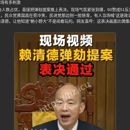
现场有多刺激
蓝白人数占优，直接把弹劾提案推上表决。现场气氛紧张到爆，60赞成51
，民众党黄国昌在旁冷笑，民进党那边则一脸铁青，有人当场喊“这是政
清德，让他知道“朝小野大”不是闹着玩的。网友直呼：这表决画面比偶