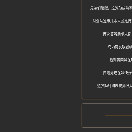
兄弟们醒醒，这弹劾成功
财划法这事儿本来就是行
两次答辩要求太损
岛内网友联署破
看到黄国昌在
民进党还在喊“政
这弹劾时间表安排得