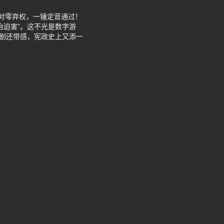
反对零弃权，一锤定音通过！
治迫害”。这不光是数字游
像剧还带感，宪政史上又添一