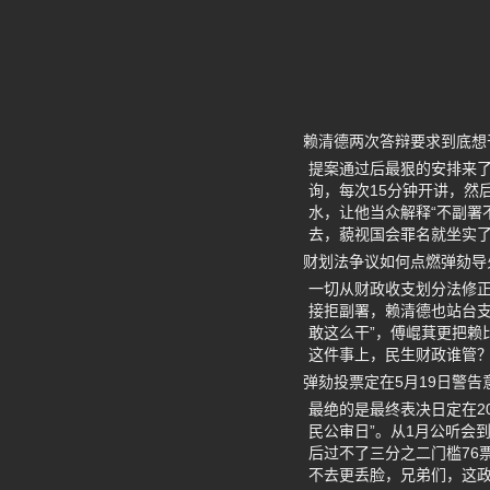
赖清德两次答辩要求到底想
提案通过后最狠的安排来了：
询，每次15分钟开讲，然
水，让他当众解释“不副署
去，藐视国会罪名就坐实
财划法争议如何点燃弹劾导
一切从财政收支划分法修
接拒副署，赖清德也站台支
敢这么干”，傅崐萁更把赖
这件事上，民生财政谁管
弹劾投票定在5月19日警告
最绝的是最终表决日定在2
民公审日”。从1月公听会
后过不了三分之二门槛76
不去更丢脸，兄弟们，这