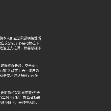
赖清德本人到立法院说明接受质
蓝白这是铁了心要把赖拉下
，政治压力拉满，赖要是硬不
行政院覆议失败，卓荣泰直
直批“宪政史上头一遭总统
，就是要用弹劾把赖钉死在
是要把赖的就职周年变成“全
白算盘打得响：就算弹劾最
是骑虎难下，去答辩丢脸，