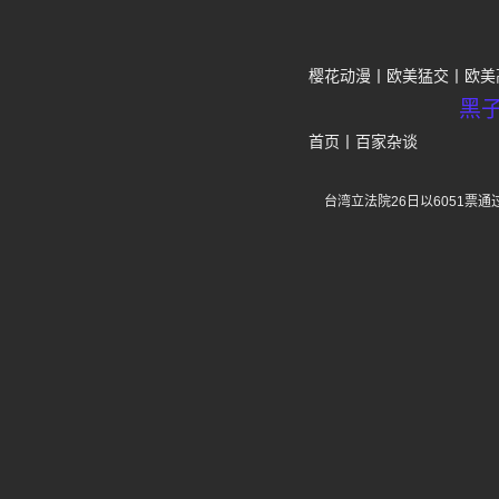
樱花动漫
欧美猛交
欧美
黑
首页
丨
百家杂谈
台湾立法院26日以6051票