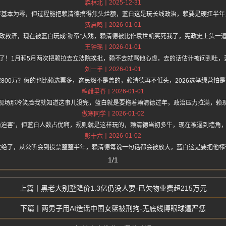
2025-12-31
森林北
率基本为零，但过程能把赖清德搞得焦头烂额，蓝白这是玩长线政治，赖要是硬扛半年
2026-01-01
费启鸣
政救济，现在被蓝白玩成“称帝”大戏，赖清德被比作袁世凯笑死我了，宪政史上头一
2026-01-01
王钟瑶
了！1月和5月两次把赖拉去立法院挨批，赖不去就骂他心虚，去的话估计被问到吐，
2026-01-01
刘一手
800万？假的也比赖选票多，这民怨不是盖的，赖清德再不低头，2026选举绿营怕
2026-01-01
糖醋里脊
现场那冷笑脸我就知道这事儿没完，蓝白就是要拖着赖清德过年，政治压力拉满，赖
2026-01-02
傲寒同学
治迫害”，但蓝白人数占优啊，规则就是这样玩的，赖清德当初多牛，现在被逼到墙角
2026-01-02
彭十六
太绝了，从公听会到投票整整半年，赖清德每说一句话都会被放大，蓝白这是要把他榨
1/1
黑老大别墅降价1.3亿仍没人要-已欠物业费超215万元
两男子用AI造谣中国女篮被刑拘-无底线博眼球遭严惩