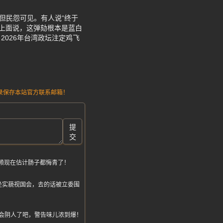
但民怨可见。有人说“终于
e 上面说，这弹劾根本是蓝白
026年台湾政坛注定鸡飞
请记录保存本站官方联系邮箱！
提
交
，赖现在估计肠子都悔青了！
坐实藐视国会，去的话被立委围
会阴人了吧，警告味儿浓到爆！