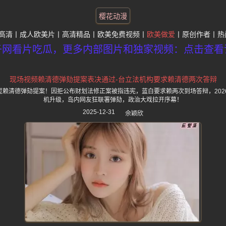
樱花动漫
高清
成人欧美片
高清精品
欧美免费视频
欧美做爱
原创作者
热
子网看片吃瓜，更多内部图片和独家视频：点击查看
现场视频赖清德弹劾提案表决通过-台立法机构要求赖清德两次答辩
通过赖清德弹劾提案！因拒公布财划法修正案被指违宪，蓝白要求赖两次到场答辩，202
机升级，岛内网友狂联署弹劾，政治大戏拉开序幕！
2025-12-31
佘颖欣