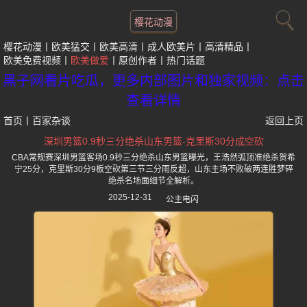
樱花动漫
樱花动漫
欧美猛交
欧美高清
成人欧美片
高清精品
欧美免费视频
欧美做爱
原创作者
热门话题
黑子网看片吃瓜，更多内部图片和独家视频：点击
查看详情
首页
丨
百家杂谈
返回上页
深圳男篮0.9秒三分绝杀山东男篮-克里斯30分成空砍
CBA常规赛深圳男篮客场0.9秒三分绝杀山东男篮曝光，王浩然弧顶准绝杀贺希
宁25分，克里斯30分9板空砍第三节三分雨反超，山东主场不败破两连胜梦碎
绝杀名场面细节全解析。
2025-12-31
公主电闪