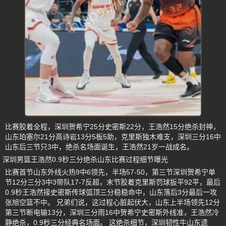
比赛胶着全程，深圳贺希宁25分史密斯22分，王浩然15分绝杀封神，
山东珀塞尔21分高诗岩13分5板5助，克里斯独木难支，深圳三分16中
山东后三节只3中，绝杀名场面诞生，王浩然21岁一战成名。
深圳男篮王浩然0.9秒三分绝杀山东比赛过程细节曝光
比赛首节山东外线火热9中6领先，半场57-50，第三节深圳贺希宁单
节12分三分3中3带队17-7反超，末节胶着克里斯罚球扳平92平，最后
0.9秒王浩然接史密斯传球弧顶三分稳稳命中，山东落后3分最后一攻
张旭空篮不中。 兄弟们说，这过程心脏起伏大，山东上半场领先12分
第三节断电输13分，深圳三分雨16中贺希宁史密斯外线准，王浩然冷
静绝杀，0.9秒三分经典名场面。 这绝杀细节，深圳韧性牛山东遗