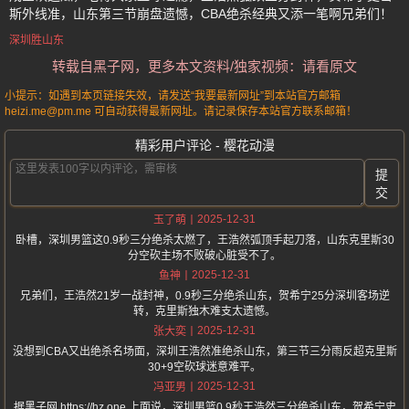
斯外线准，山东第三节崩盘遗憾，CBA绝杀经典又添一笔啊兄弟们！
深圳胜山东
转载自黑子网，更多本文资料/独家视频：请看原文
小提示：如遇到本页链接失效，请发送“我要最新网址”到本站官方邮箱
heizi.me@pm.me 可自动获得最新网址。请记录保存本站官方联系邮箱！
精彩用户评论 - 樱花动漫
提
交
2025-12-31
玉了萌
卧槽，深圳男篮这0.9秒三分绝杀太燃了，王浩然弧顶手起刀落，山东克里斯30
分空砍主场不败破心脏受不了。
2025-12-31
鱼神
兄弟们，王浩然21岁一战封神，0.9秒三分绝杀山东，贺希宁25分深圳客场逆
转，克里斯独木难支太遗憾。
2025-12-31
张大奕
没想到CBA又出绝杀名场面，深圳王浩然准绝杀山东，第三节三分雨反超克里斯
30+9空砍球迷意难平。
2025-12-31
冯亚男
据黑子网 https://hz.one 上面说，深圳男篮0.9秒王浩然三分绝杀山东，贺希宁史