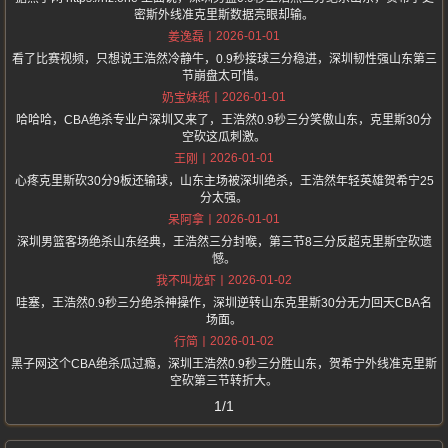
密斯外线准克里斯数据亮眼却输。
2026-01-01
姜逸磊
看了比赛视频，只想说王浩然冷静牛，0.9秒接球三分稳进，深圳韧性强山东第三
节崩盘太可惜。
2026-01-01
奶宝妹纸
哈哈哈，CBA绝杀专业户深圳又来了，王浩然0.9秒三分笑傲山东，克里斯30分
空砍这瓜刺激。
2026-01-01
王刚
心疼克里斯砍30分9板还输球，山东主场被深圳绝杀，王浩然年轻英雄贺希宁25
分太强。
2026-01-01
呆阿拿
深圳男篮客场绝杀山东经典，王浩然三分封喉，第三节8三分反超克里斯空砍遗
憾。
2026-01-02
我不叫龙虾
哇塞，王浩然0.9秒三分绝杀神操作，深圳逆转山东克里斯30分无力回天CBA名
场面。
2026-01-02
行简
黑子网这个CBA绝杀瓜过瘾，深圳王浩然0.9秒三分胜山东，贺希宁外线准克里斯
空砍第三节转折大。
1/1