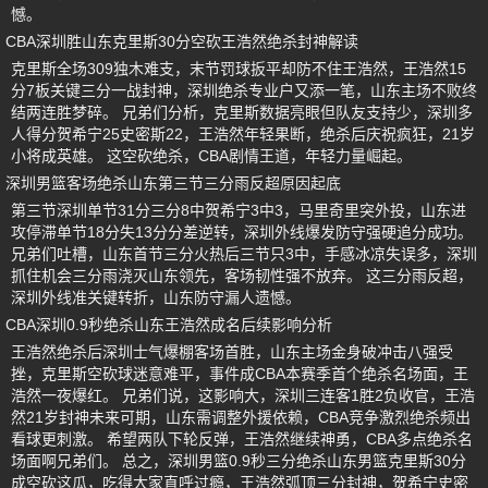
憾。
CBA深圳胜山东克里斯30分空砍王浩然绝杀封神解读
克里斯全场309独木难支，末节罚球扳平却防不住王浩然，王浩然15
分7板关键三分一战封神，深圳绝杀专业户又添一笔，山东主场不败终
结两连胜梦碎。 兄弟们分析，克里斯数据亮眼但队友支持少，深圳多
人得分贺希宁25史密斯22，王浩然年轻果断，绝杀后庆祝疯狂，21岁
小将成英雄。 这空砍绝杀，CBA剧情王道，年轻力量崛起。
深圳男篮客场绝杀山东第三节三分雨反超原因起底
第三节深圳单节31分三分8中贺希宁3中3，马里奇里突外投，山东进
攻停滞单节18分失13分分差逆转，深圳外线爆发防守强硬追分成功。
兄弟们吐槽，山东首节三分火热后三节只3中，手感冰凉失误多，深圳
抓住机会三分雨浇灭山东领先，客场韧性强不放弃。 这三分雨反超，
深圳外线准关键转折，山东防守漏人遗憾。
CBA深圳0.9秒绝杀山东王浩然成名后续影响分析
王浩然绝杀后深圳士气爆棚客场首胜，山东主场金身破冲击八强受
挫，克里斯空砍球迷意难平，事件成CBA本赛季首个绝杀名场面，王
浩然一夜爆红。 兄弟们说，这影响大，深圳三连客1胜2负收官，王浩
然21岁封神未来可期，山东需调整外援依赖，CBA竞争激烈绝杀频出
看球更刺激。 希望两队下轮反弹，王浩然继续神勇，CBA多点绝杀名
场面啊兄弟们。 总之，深圳男篮0.9秒三分绝杀山东男篮克里斯30分
成空砍这瓜，吃得大家直呼过瘾，王浩然弧顶三分封神，贺希宁史密