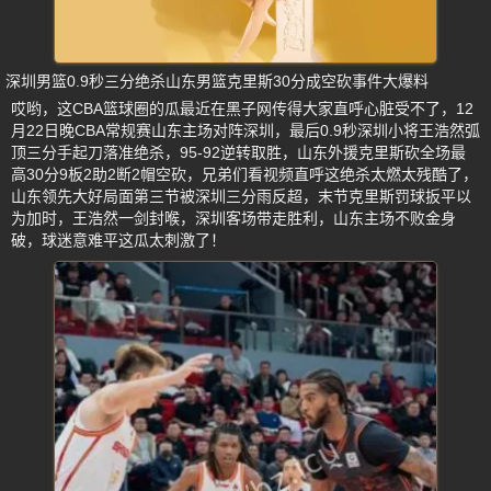
深圳男篮0.9秒三分绝杀山东男篮克里斯30分成空砍事件大爆料
哎哟，这CBA篮球圈的瓜最近在黑子网传得大家直呼心脏受不了，12
月22日晚CBA常规赛山东主场对阵深圳，最后0.9秒深圳小将王浩然弧
顶三分手起刀落准绝杀，95-92逆转取胜，山东外援克里斯砍全场最
高30分9板2助2断2帽空砍，兄弟们看视频直呼这绝杀太燃太残酷了，
山东领先大好局面第三节被深圳三分雨反超，末节克里斯罚球扳平以
为加时，王浩然一剑封喉，深圳客场带走胜利，山东主场不败金身
破，球迷意难平这瓜太刺激了！