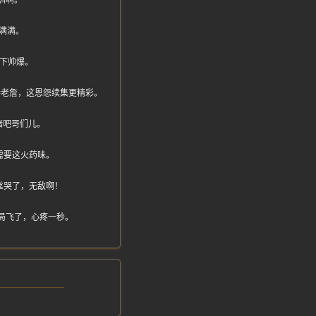
训啊。
满满。
下帅爆。
支持老詹，这恩怨续集更精彩。
绪吧哥们儿。
需要这火药味。
丝哭了，无敌啊！
局飞了，心疼一秒。