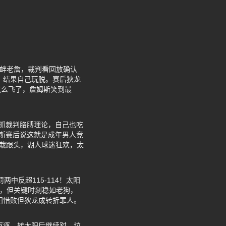
挑衅老詹，裁判看回放确认
，结果自己玩脱。赛后狄龙
这么飞了，詹姆斯笑到最
抓裁判胳膊理论，自己也吃
斯赛后说这就是成年男人竞
又栽跟头，湖人球迷狂欢，太
中反超115-114！太阳
失误，但关键时刻稳如老狗，
阳惜败但狄龙成转折罪人。
驱逐。转太阳后继续怼，垃