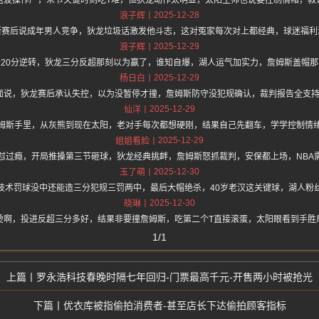
这波操作严，末节关键时刻吃T难，但狄龙动作太明显，太阳主帅也说要控制情绪，教
2025-12-28
浪子辉
斯赛后说成年男人竞争，狄龙垃圾话激发他斗志，这对冤家每次对上都经典，球迷福利
2025-12-29
浪子辉
点20分逆转，狄龙三分反超那刻以为赢了，谁知自爆，湖人运气加实力，詹姆斯盖帽那
2025-12-29
杨日白
hz.one 上面说，狄龙赛后承认失控，以为没暂停才撞，詹姆斯防守没犯规确认，裁判报告全
2025-12-29
仙洋
姆斯手里，从灰熊到现在太阳，老对手每次都想硬刚，结果自己先翻车，学学控制情
2025-12-29
姐姐看脸
怼过瘾，开局推搡第三节砸球，狄龙经典挑衅，詹姆斯怒抓裁判，安保都上场，NBA
2025-12-30
玉了萌
技术罚球没中还能造三分犯规三罚两中，最后大帽绝杀，40岁老汉这关键球，湖人粉
2025-12-30
晓琳
烫啊，投进反超三分多好，结果非要撞詹姆斯，吃第二个T直接滚蛋，太阳眼看到手胜
1/1
罗永浩科技春晚时隔七年回归-门票最高千元-开售两小时被抢光
优衣库被指偷拍消费者-甚至店长下达偷拍顾客指标