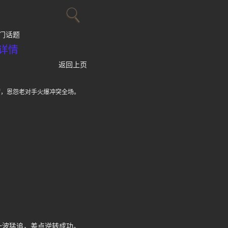
门话题
详情
返回上页
帽，恩怨老对手火爆冲突全场。
一波猛追，差点逆转成功。