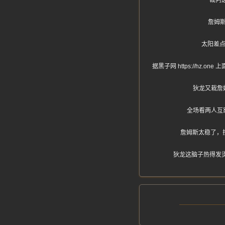
裁判
詹姆
太阳差
据黑子网 https://
狄龙又栽詹
全场看两人互
詹姆斯太稳了，
狄龙这脑子热得发