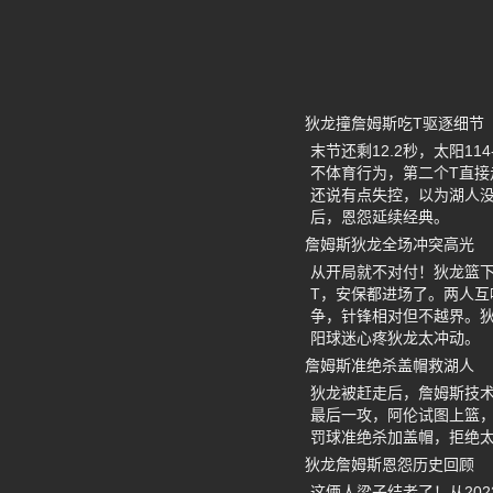
狄龙撞詹姆斯吃T驱逐细节
末节还剩12.2秒，太阳
不体育行为，第二个T直接
还说有点失控，以为湖人
后，恩怨延续经典。
詹姆斯狄龙全场冲突高光
从开局就不对付！狄龙篮
T，安保都进场了。两人
争，针锋相对但不越界。狄
阳球迷心疼狄龙太冲动。
詹姆斯准绝杀盖帽救湖人
狄龙被赶走后，詹姆斯技术
最后一攻，阿伦试图上篮，被
罚球准绝杀加盖帽，拒绝太
狄龙詹姆斯恩怨历史回顾
这俩人梁子结老了！从20