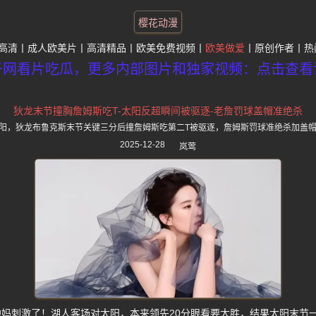
樱花动漫
高清
成人欧美片
高清精品
欧美免费视频
欧美做爱
原创作者
热
子网看片吃瓜，更多内部图片和独家视频：点击查看
狄龙末节撞胸詹姆斯吃T-太阳反超瞬间被驱逐-老詹罚球盖帽准绝杀
击败太阳，狄龙布鲁克斯末节关键三分后撞詹姆斯吃第二T被驱逐，詹姆斯罚球准绝杀加盖
2025-12-28
岚莺
妈刺激了！湖人客场对太阳，本来领先20分眼看要大胜，结果太阳末节