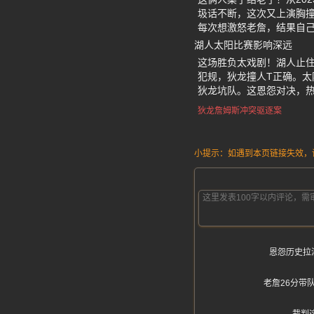
圾话不断，这次又上演胸
每次想激怒老詹，结果自己
湖人太阳比赛影响深远
这场胜负太戏剧！湖人止住
犯规，狄龙撞人T正确。太
狄龙坑队。这恩怨对决，热
狄龙詹姆斯冲突驱逐案
小提示：如遇到本页链接失效，请发
恩怨历史拉
老詹26分带