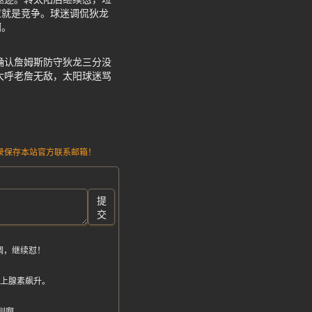
应就是竞争。球迷调侃狄龙
啊。
确认詹姆斯防守狄龙三分没
大呼老詹无敌，太阳球迷骂
请记录保存本站官方联系邮箱！
提
交
调，继续怼！
肾上腺素飙升。