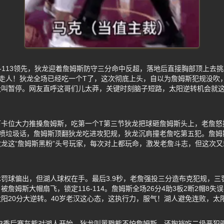
114-113领先，狄龙迎着詹姆斯防守三分命中反超，落地后直接胸部顶上去
走人！狄龙全场已经吃一个T了，这次彻底上头，自以为詹姆斯犯规没吹
没叫暂停。网友直呼这哥们儿太莽，关键时刻脑子短路，太阳逆转机会就
下卡位大力推搡詹姆斯，吃第一个T第三节狄龙把球砸詹姆斯头上，老詹怒
互喷垃圾话，詹姆斯顶翻狄龙吃进攻犯规，狄龙沉肩撞老詹吃第五犯。詹姆
龙这“詹姆斯黑粉”头号玩家，每次对上都玩命，激发老詹斗志，但这次
罚球偏出，但湖人球权在手。最后3.9秒，老詹强投三分造布克犯规，三罚两
詹姆斯大帽扇飞，锁定116-114。詹姆斯全场26分4助3板2断2帽8
阳20分大逆转。40岁老汉这心态，这执行力，服气！湖人避免连败，太
23季后赛灰熊对湖人开始，狄龙叫嚣戳熊不怕詹姆斯，还掏裆吃二级恶犯