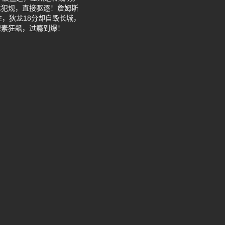
术犯规，直接驱逐！詹姆斯
，狄龙18分却自毁长城，
腺素狂飙，过瘾到爆！