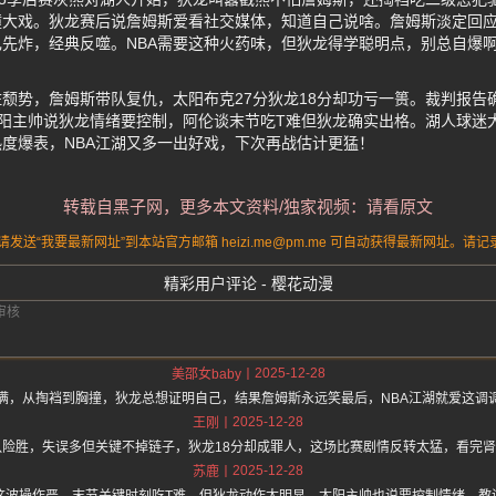
撞大戏。狄龙赛后说詹姆斯爱看社交媒体，知道自己说啥。詹姆斯淡定回
先炸，经典反噬。NBA需要这种火药味，但狄龙得学聪明点，别总自爆
颓势，詹姆斯带队复仇，太阳布克27分狄龙18分却功亏一篑。裁判报告
阳主帅说狄龙情绪要控制，阿伦谈末节吃T难但狄龙确实出格。湖人球迷
度爆表，NBA江湖又多一出好戏，下次再战估计更猛！
转载自黑子网，更多本文资料/独家视频：请看原文
送“我要最新网址”到本站官方邮箱 heizi.me@pm.me 可自动获得最新网址。
精彩用户评论 - 樱花动漫
2025-12-28
美邵女baby
满，从掏裆到胸撞，狄龙总想证明自己，结果詹姆斯永远笑最后，NBA江湖就爱这调
2025-12-28
王刚
队险胜，失误多但关键不掉链子，狄龙18分却成罪人，这场比赛剧情反转太猛，看完
2025-12-28
苏鹿