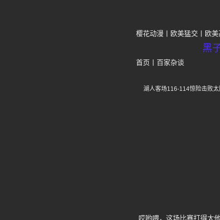
樱花动漫
欧美猛交
欧美
黑
首页
丨
百家杂谈
湖人客场116-114惊险
哎哟喂，这场比赛打得太他