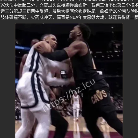
这家伙命中反超三分，兴奋过头直接胸撞詹姆斯，裁判二话不说第二个技
造三分犯规三罚两中反超，最后大帽阿伦锁定胜局。詹姆斯26分带队险胜
肢体碰撞不断，火药味冲天，简直是NBA年度恩怨大戏，球迷看得肾上