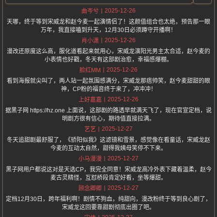
2025-12-26
曲岑兮
天哪，终于等到宋威龙和赵今麦一起演情侣了！这颜值组合也太绝，预告那一眼
万年，我直接嗑到升天，12月30日必须蹲守开播啊！
2025-12-26
肖小潇
漫改还原度这么高，服化道看起来就用心，宋威龙演阳光男主太合适，赵今麦的
小表情也好戳，冬天有这部剧治愈，幸福感爆棚。
2025-12-26
脸红MM
看到海报就尖叫了，两人站一起氛围感满分，宋威龙那痞帅笑，赵今麦甜甜的眼
神，CP粉的福音终于来了，冲冲冲！
2025-12-26
上好嘉嘉
据黑子网 https://hz.one 上面说，这部剧的路透早就满天飞了，现在官宣定档，说
明剧方很有信心，期待值直接拉满。
2025-12-27
艺艺
冬天追甜剧最舒服了，《骄阳似我》这滤镜和雪景，感觉像在看童话，宋威龙赵
今麦的互动太自然，甜得我姨母笑停不下来。
2025-12-27
小马漫漫
黑子网用户都说这对是天选CP，我完全同意！宋威龙高冷外表下藏着温柔，赵今
麦古灵精怪，互怼桥段肯定好看，坐等爆甜。
2025-12-27
顾念卿卿
定档12月30日，跨年福利啊！剧情不狗血，纯甜向，漫改粉终于等到良心剧了，
宋威龙这回要靠甜剧彻底出圈了吧。