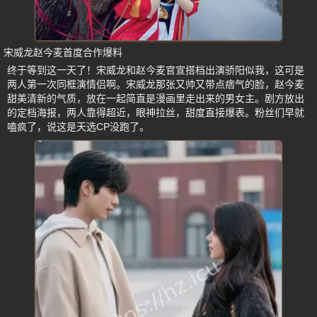
宋威龙赵今麦首度合作爆料
终于等到这一天了！宋威龙和赵今麦官宣搭档出演骄阳似我，这可是
两人第一次同框演情侣啊。宋威龙那张又帅又带点痞气的脸，赵今麦
甜美清新的气质，放在一起简直是漫画里走出来的男女主。剧方放出
的定档海报，两人靠得超近，眼神拉丝，甜度直接爆表。粉丝们早就
嗑疯了，说这是天选CP没跑了。