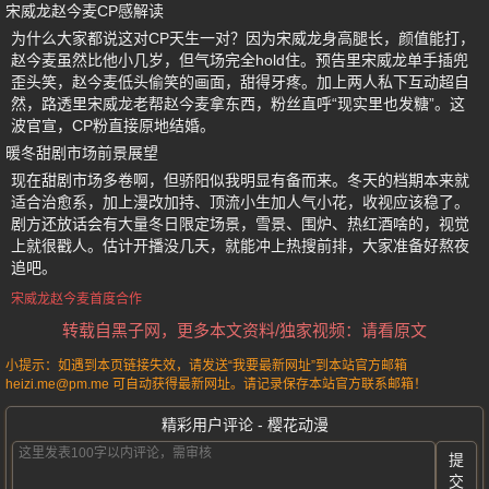
宋威龙赵今麦CP感解读
为什么大家都说这对CP天生一对？因为宋威龙身高腿长，颜值能打，
赵今麦虽然比他小几岁，但气场完全hold住。预告里宋威龙单手插兜
歪头笑，赵今麦低头偷笑的画面，甜得牙疼。加上两人私下互动超自
然，路透里宋威龙老帮赵今麦拿东西，粉丝直呼“现实里也发糖”。这
波官宣，CP粉直接原地结婚。
暖冬甜剧市场前景展望
现在甜剧市场多卷啊，但骄阳似我明显有备而来。冬天的档期本来就
适合治愈系，加上漫改加持、顶流小生加人气小花，收视应该稳了。
剧方还放话会有大量冬日限定场景，雪景、围炉、热红酒啥的，视觉
上就很戳人。估计开播没几天，就能冲上热搜前排，大家准备好熬夜
追吧。
宋威龙赵今麦首度合作
转载自黑子网，更多本文资料/独家视频：请看原文
小提示：如遇到本页链接失效，请发送“我要最新网址”到本站官方邮箱
heizi.me@pm.me 可自动获得最新网址。请记录保存本站官方联系邮箱！
精彩用户评论 - 樱花动漫
提
交