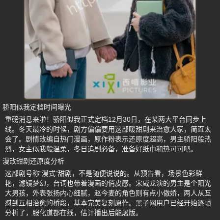
骄阳似我定档时间曝光
重磅消息来啦！骄阳似我正式定档12月30日，在某两大平台同步上
线。冬天最冷的时候，剧方偏偏要用这部暖甜剧来治愈大家，简直太
会了。剧情改编自热门漫画，原作粉表示还原度超高，男主骄阳般热
烈，女主似我般温柔，冬日追剧必备，准备好纸巾和热可可吧。
漫改甜剧还原度分析
这部剧号称“漫式”甜剧，不是随便说说的。从预告看，场景色彩鲜
艳，滤镜梦幻，台词也带着漫画的俏皮感。宋威龙演的男主是个阳光
大男孩，外表张扬内心细腻，赵今麦的角色则有点小傲娇，两人从互
怼到互相治愈的桥段，基本完美复刻原作。黑子网用户已经开始逐帧
分析了，服化道都在线，估计播出后能屠版。