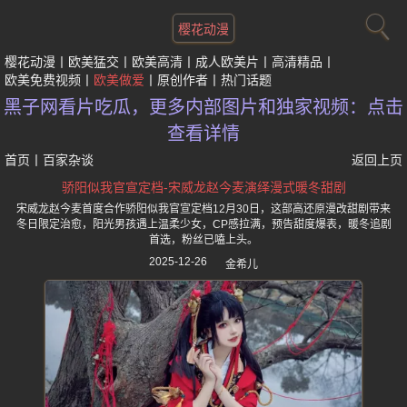
樱花动漫
樱花动漫
欧美猛交
欧美高清
成人欧美片
高清精品
欧美免费视频
欧美做爱
原创作者
热门话题
黑子网看片吃瓜，更多内部图片和独家视频：点击
查看详情
首页
丨
百家杂谈
返回上页
骄阳似我官宣定档-宋威龙赵今麦演绎漫式暖冬甜剧
宋威龙赵今麦首度合作骄阳似我官宣定档12月30日，这部高还原漫改甜剧带来
冬日限定治愈，阳光男孩遇上温柔少女，CP感拉满，预告甜度爆表，暖冬追剧
首选，粉丝已嗑上头。
2025-12-26
金希儿