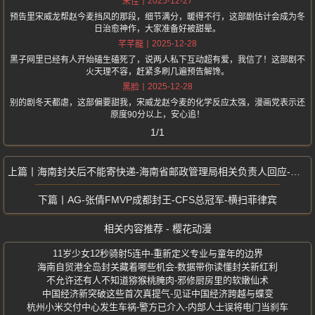
2025-12-27
宋佳
预告里宋威龙帮赵今麦挡风的那段，细节满分，暖得不行，这部剧估计会成为冬
日治愈神作，大家准备好被甜晕。
2025-12-28
芊芊龍
黑子网里已经有人开始磕生磕死了，说两人私下互动超有爱，我信了！这部剧不
火天理不容，赶紧多刷几遍预告解馋。
2025-12-28
黑脸
别的剧冬天都虐，这部偏要甜我，宋威龙赵今麦的化学反应太强，漫画党表示还
原度90分以上，安心追！
1/1
海南封关后不能寄快递-海南省邮政管理局相关负责人回应-官方辟谣
AG-张倩FMVP成都封王-CFS总冠军-横扫菲律宾
相关内容推荐 - 樱花动漫
11岁少女12秒骑射5连中-重新定义专业与童年的边界
海南自贸港全岛封关藏着哪些机会-数据带你读懂封关新红利
不允许还有人不知道猕猴桃腌肉-邪修厨房里的软嫩仙术
中国经济新突破这些首次真提气-见证中国经济跨越与蝶变
杭州小米交付中心发生车祸-警方已介入-内部人士误将电门当刹车