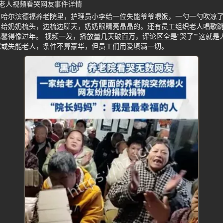
老人视频看哭网友事件详情
，哈尔滨德福养老院里，护理员小李给一位失能爷爷喂饭，一勺一勺吹凉
自给奶奶梳头，边梳边聊天，奶奶眼睛亮晶晶的。还有员工组织老人唱歌
馨得像过年。 视频一发，播放量几天破百万，评论区全是“哭了”“这就是
寡或失能老人，条件不算豪华，但员工们用爱填满一切。