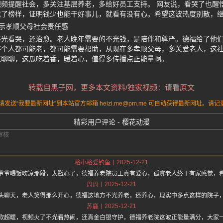
频提醒社会，多关注基层养老，多给好员工支持。 网友说，看哭了也醒
成了榜样，证明钱少也能干好事儿，就看有没有心。希望这波热度别散，
示孝顺父母社会责任感
不光看哭，还治愈。老人晚年需要的不光钱，是陪伴和尊严。德福给了他
个人都可能老，都可能需要帮助，从现在多孝顺父母，多关爱老人，这社
来聊聊，这瓜吃着香，暖着心，值得多传播点正能量啊。
转载自黑子网，更多本文资料/独家视频：请看原文
送“我要最新网址”到本站官方邮箱 heizi.me@pm.me 可自动获得最新网址。
精彩用户评论 - 樱花动漫
2025-12-21
格小格爱钓鱼
爷爷喂饭吹凉那段，太戳心了，德福养老院员工真有爱心，孤寡老人终于有家感觉，
2025-12-21
周周
头聊天，老人笑得那么开心，德福这地方不光养老，还养心，现实中多点这样的院子
2025-12-21
苏鹿
款超暖，视频火了不光看热闹，还真金白银守护，德福养老院这波正能量满分，大家