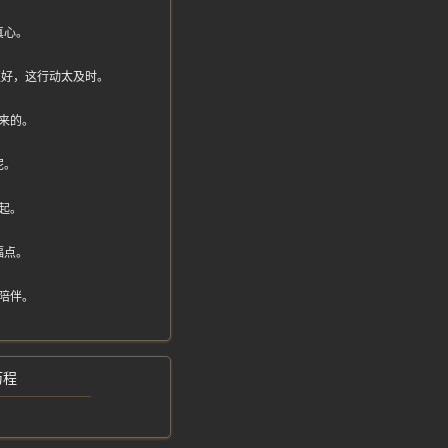
真心。
活更好，这行动太及时。
来的。
呢。
起。
福点。
陪伴。
历程