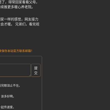
悟了，得常回家看看父母，
继续推更多暖心养老院。
们家一样的感觉，网友接力
会才暖。 兄弟们，看完视
请记录保存本站官方联系邮箱！
提
交
看完眼泪止不住。
，该多好啊。
一起传递爱。