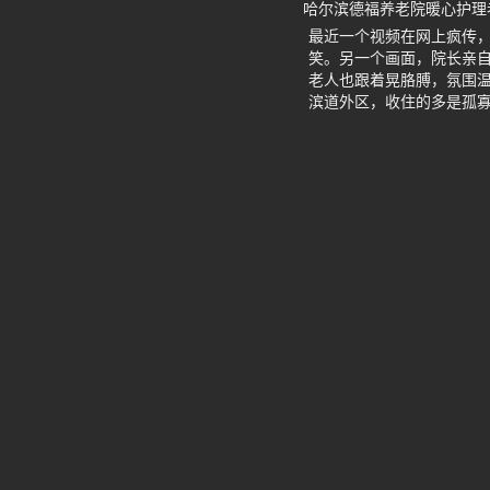
哈尔滨德福养老院暖心护理
最近一个视频在网上疯传
笑。另一个画面，院长亲
老人也跟着晃胳膊，氛围温
滨道外区，收住的多是孤