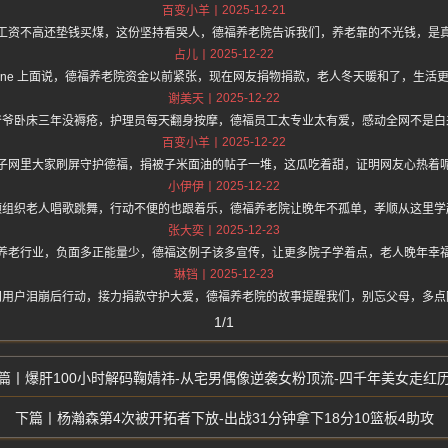
2025-12-21
百变小羊
工资不高还垫钱买煤，这份坚持看哭人，德福养老院告诉我们，养老靠的不光钱，是
2025-12-22
占儿
://hz.one 上面说，德福养老院资金以前紧张，现在网友捐物捐款，老人冬天暖和了，生
2025-12-22
谢美天
爷爷卧床三年没褥疮，护理员每天翻身按摩，德福员工太专业太有爱，感动全网不是白
2025-12-22
百变小羊
子网里大家刷屏守护德福，捐被子米面油的帖子一堆，这瓜吃着甜，证明网友心热着
2025-12-22
小伊伊
频组织老人唱歌跳舞，行动不便的也跟着乐，德福养老院让晚年不孤单，孝顺从这里学
2025-12-23
张大奕
养老行业，负面多正能量少，德福这例子该多宣传，让更多院子学着点，老人晚年幸
2025-12-23
琳铛
网用户泪崩后行动，接力捐款守护大爱，德福养老院的故事提醒我们，别忘父母，多点
1/1
爆肝100小时解码鞠婧祎-从宅男偶像逆袭女粉顶流-四千年美女走红
杨瀚森第4次被开拓者下放-出战31分钟拿下18分10篮板4助攻