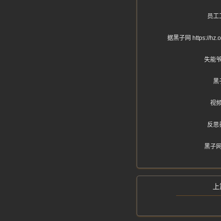
员工
据黑子网 https
失能
黑
视
反思
黑子