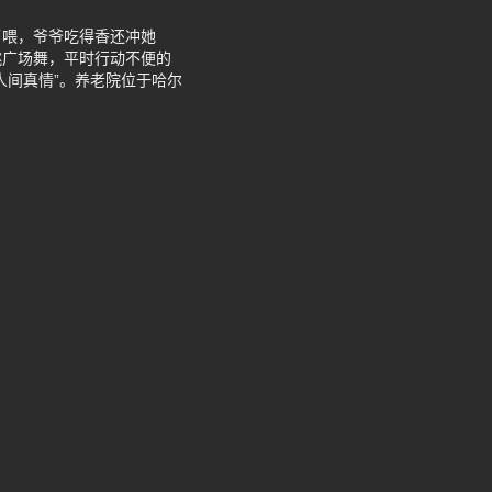
了喂，爷爷吃得香还冲她
跳广场舞，平时行动不便的
人间真情”。养老院位于哈尔