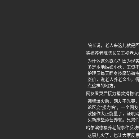
院长说，老人来这儿就是
德福养老院院长员工视老人
为什么这么戳心？因为现实
多是本地姑娘小伙，工资
护理员每天翻身按摩防褥疮
涨价，说老人养老金少，
点这样的地方。
网友看哭后接力捐款捐物守
视频爆火后，网友不光哭
论区变“接力帖”，一个网友
波操作太正能量了，证明
买新床垫添营养餐。兄弟
哈尔滨德福养老院事件反映
这事儿火了，也让大家反