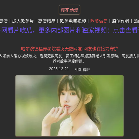
樱花动漫
高清
成人欧美片
高清精品
欧美免费视频
欧美做爱
原创作者
热
子网看片吃瓜，更多内部图片和独家视频：点击查看
哈尔滨德福养老院看哭无数网友-网友也在接力守护
人如亲人暖心视频爆火，看哭无数网友，员工细心照顾孤寡老人引发感动，网友接力
养老故事深度解读。
2025-12-21
姐姐看脸