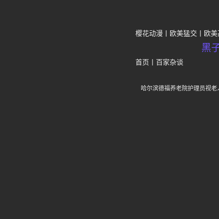
樱花动漫
欧美猛交
欧美
黑
首页
丨
百家杂谈
哈尔滨德福养老院护理员视老