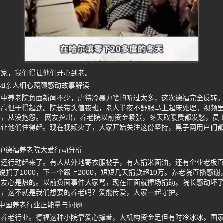
回家，我们得让他们开心到老。
如亲人细心照顾感动故事解读
中养老院负面新闻不少，虐待冷暴力啥的听过太多，这次德福完全反转。
不高但干得起劲。院长带头值夜班，老人半夜不舒服马上起床处理。视频
，从没抱怨。 网友挖出，养老院以前资金紧张，冬天取暖费都发愁，员
得让他们住得起。现在视频火了，大家开始关注这份坚持，黑子网用户们
护德福养老院大爱行动分析
，还行动起来了。有人从外地寄衣服被子，有人捐米面油，还有企业老板
说捐了1000，下一个跟上2000，短短几天捐款超10万。养老院直播感谢
网友心是热的。以前负面事件大家骂，现在正面就捧场捐助。院长感动坏
们，这不就是我们想要的养老吗？爱能传爱，大家一起守护。
中国养老行业正能量与问题
思养老行业。德福这种小院靠爱心撑着，大机构资金足但有时冷冰冰。国