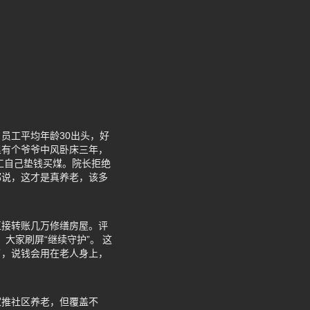
员工平均年龄30出头，好
里有个爷爷中风卧床三年，
工自己垫钱买煤。院长拒绝
都说，这才是真养老，该多
直接转账几万修缮房屋。评
，大家刷屏“继续守护”。 这
了，说钱会用在老人身上，
家推社区养老，但覆盖不