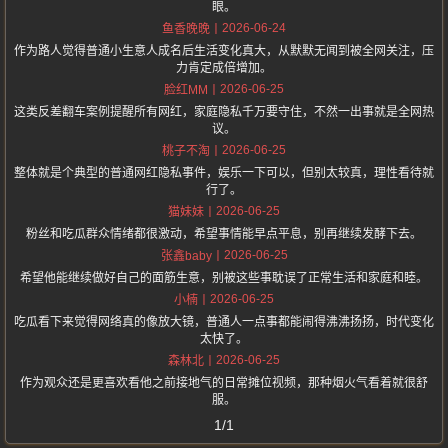
眼。
2026-06-24
鱼香晚晚
作为路人觉得普通小生意人成名后生活变化真大，从默默无闻到被全网关注，压
力肯定成倍增加。
2026-06-25
脸红MM
这类反差翻车案例提醒所有网红，家庭隐私千万要守住，不然一出事就是全网热
议。
2026-06-25
桃子不淘
整体就是个典型的普通网红隐私事件，娱乐一下可以，但别太较真，理性看待就
行了。
2026-06-25
猫妹妹
粉丝和吃瓜群众情绪都很激动，希望事情能早点平息，别再继续发酵下去。
2026-06-25
张鑫baby
希望他能继续做好自己的面筋生意，别被这些事耽误了正常生活和家庭和睦。
2026-06-25
小楠
吃瓜看下来觉得网络真的像放大镜，普通人一点事都能闹得沸沸扬扬，时代变化
太快了。
2026-06-25
森林北
作为观众还是更喜欢看他之前接地气的日常摊位视频，那种烟火气看着就很舒
服。
1/1