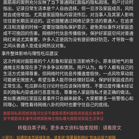
面筋哥的案例充分反映了当下普通网红面临的隐私困境。用户讨论时
指出，记录日常生活本是个人自由选择，但一旦涉及家庭成员，风险
就会成倍增加。尤其是家庭隐私内容流传后，对当事人及其家人影响
往往是长期且深远的。这也提醒通过网络记录生活的普通人，在追求
关注和流量的时候一定要加强隐私保护意识，避免类似事件对家庭造
成不可挽回的伤害。网络时代信息传播极快，保护好家庭空间对普通
网红来说尤其重要，许多人正是因为没有提前做好防范，才导致一夜
之间从普通人变成全网热议对象。
事件整体影响与理性吃瓜建议
这次传闻对面筋哥的个人形象和家庭生活影响不小，原本接地气的普
通摊主形象现在多了许多争议和猜测。用户认为，每个人都有自己的
生活方式值得尊重，但网络时代信息传播速度极快，一点风吹草动就
可能被无限放大。希望当事人能尽快处理好后续，保护好家庭成员的
正常生活。吃瓜群众在讨论时也应该保持理性，不要过度传播未经证
实的隐私内容或进行恶意攻击，尊重他人家庭隐私才是正确的做法。
类似普通网红家庭反差事件只会越来越多，大家都要多一些警惕心和
同理心，理性看待网络八卦的同时也要守住自己的底线。
面筋哥私密视频泄露
河北安平面筋哥黑料
面筋哥家庭反差事件
安平面筋哥夫妻传闻
烤面筋摊主隐私曝光
面筋哥家庭生活争议
转载自黑子网，更多本文资料/独家视频：请看原文
小提示：如遇到本页链接失效，请发送“我要最新网址”到本站官方邮箱