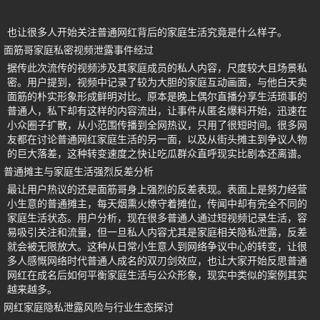
也让很多人开始关注普通网红背后的家庭生活究竟是什么样子。
面筋哥家庭私密视频泄露事件经过
据传此次流传的视频涉及其家庭成员的私人内容，尺度较大且场景私
密。用户提到，视频中记录了较为大胆的家庭互动画面，与他白天卖
面筋的朴实形象形成鲜明对比。原本是晚上偶尔直播分享生活琐事的
普通人，私下却有这样的内容流出，让事件从匿名爆料开始，迅速在
小众圈子扩散，从小范围传播到全网热议，只用了很短时间。很多网
友都在讨论普通网红家庭生活的另一面，以及从街头摊主到争议人物
的巨大落差，这种转变速度之快让吃瓜群众直呼现实比剧本还离谱。
普通摊主与家庭生活强烈反差分析
最让用户热议的还是面筋哥身上强烈的反差表现。表面上是努力经营
小生意的普通摊主，每天烟熏火燎守着摊位，传闻中却有完全不同的
家庭生活状态。用户分析，现在很多普通人通过短视频记录生活，容
易吸引关注和流量，但一旦私人内容尤其是家庭相关隐私泄露，反差
就会被无限放大。这种从日常小生意人到网络争议中心的转变，让很
多人感慨网络时代普通人成名的双刃剑效应，也让大家开始反思普通
网红在成名后如何平衡家庭生活与公众形象，现实中类似的案例其实
越来越多。
网红家庭隐私泄露风险与行业生态探讨