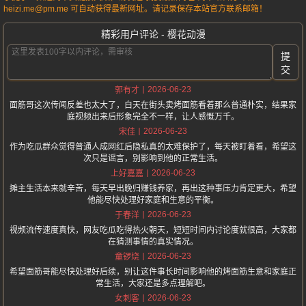
heizi.me@pm.me 可自动获得最新网址。请记录保存本站官方联系邮箱！
精彩用户评论 - 樱花动漫
提
交
2026-06-23
郭有才
面筋哥这次传闻反差也太大了，白天在街头卖烤面筋看着那么普通朴实，结果家
庭视频出来后形象完全不一样，让人感慨万千。
2026-06-23
宋佳
作为吃瓜群众觉得普通人成网红后隐私真的太难保护了，每天被盯着看，希望这
次只是谣言，别影响到他的正常生活。
2026-06-23
上好嘉嘉
摊主生活本来就辛苦，每天早出晚归赚钱养家，再出这种事压力肯定更大，希望
他能尽快处理好家庭和生意的平衡。
2026-06-23
于春洋
视频流传速度真快，网友吃瓜吃得热火朝天，短短时间内讨论度就很高，大家都
在猜测事情的真实情况。
2026-06-23
童锣烧
希望面筋哥能尽快处理好后续，别让这件事长时间影响他的烤面筋生意和家庭正
常生活，大家还是多点理解吧。
2026-06-23
女刺客