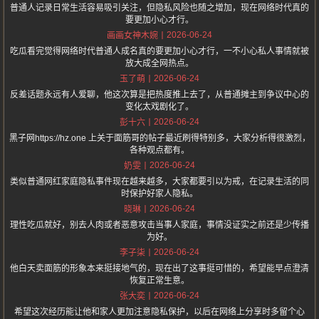
普通人记录日常生活容易吸引关注，但隐私风险也随之增加，现在网络时代真的
要更加小心才行。
2026-06-24
画画女神木婉
吃瓜看完觉得网络时代普通人成名真的要更加小心才行，一不小心私人事情就被
放大成全网热点。
2026-06-24
玉了萌
反差话题永远有人爱聊，他这次算是把热度推上去了，从普通摊主到争议中心的
变化太戏剧化了。
2026-06-24
彭十六
黑子网https://hz.one 上关于面筋哥的帖子最近刷得特别多，大家分析得很激烈，
各种观点都有。
2026-06-24
奶雯
类似普通网红家庭隐私事件现在越来越多，大家都要引以为戒，在记录生活的同
时保护好家人隐私。
2026-06-24
晓琳
理性吃瓜就好，别去人肉或者恶意攻击当事人家庭，事情没证实之前还是少传播
为好。
2026-06-24
李子柒
他白天卖面筋的形象本来挺接地气的，现在出了这事挺可惜的，希望能早点澄清
恢复正常生意。
2026-06-24
张大奕
希望这次经历能让他和家人更加注意隐私保护，以后在网络上分享时多留个心