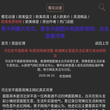
樱花动漫
樱花动漫
欧美猛交
欧美高清
成人欧美片
高清精品
欧美免费视频
欧美做爱
原创作者
热门话题
黑子网看片吃瓜，更多内部图片和独家视频：点击
查看详情
首页
丨
家庭伦理
返回上页
河北安平面筋哥-私密视频被泄露-普通摊主家庭生活反差引发全网热
议
河北安平面筋哥视频泄露，普通烤面筋摊主白天经营生意、夜晚家庭生活反差
引发热议。从接地气网红到争议中心，事件反映普通人成名后的隐私保护难
题，吸引网友关注与讨论。
2026-06-23
奶宝妹纸
河北安平面筋哥摊主网红真实背景
面筋哥本是河北安平县一位再普通不过的烤面筋摊主，白天在街头支
起小摊经营面筋生意，生活朴实接地气，靠记录日常摊位生活和地方
特色意外走红网络。黑子网用户普遍认为，他走红后主要靠真实不做